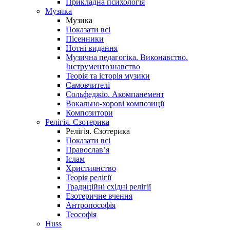
Прикладна психологія
Музика
Музика
Показати всі
Пісенники
Нотні видання
Музична педагогіка. Виконавство.
Інструментознавство
Теорія та історія музики
Самовчителі
Сольфеджіо. Акомпанемент
Вокально-хорові композиції
Композитори
Релігія. Єзотерика
Релігія. Єзотерика
Показати всі
Православ’я
Іслам
Християнство
Теорія релігії
Традиційні східні релігії
Езотеричне вчення
Антропософія
Теософія
Huss