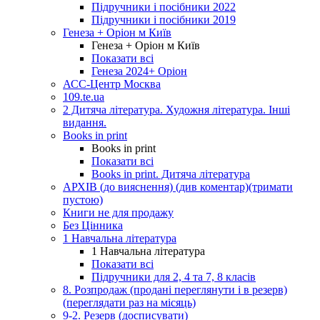
Підручники і посібники 2022
Підручники і посібники 2019
Генеза + Оріон м Київ
Генеза + Оріон м Київ
Показати всі
Генеза 2024+ Оріон
АСС-Центр Москва
109.te.ua
2 Дитяча література. Художня література. Інші
видання.
Books in print
Books in print
Показати всі
Books in print. Дитяча література
АРХІВ (до вияснення) (див коментар)(тримати
пустою)
Книги не для продажу
Без Цінника
1 Навчальна література
1 Навчальна література
Показати всі
Підручники для 2, 4 та 7, 8 класів
8. Розпродаж (продані переглянути і в резерв)
(переглядати раз на місяць)
9-2. Резерв (досписувати)