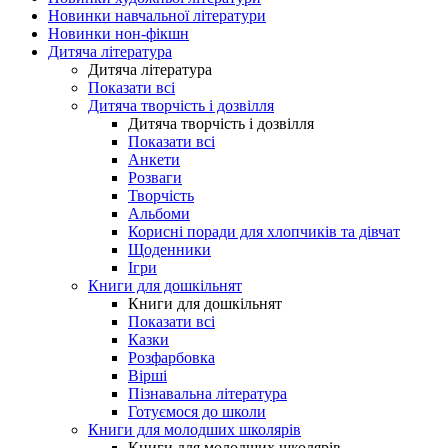
Новинки навчальної літератури
Новинки нон-фікшн
Дитяча література
Дитяча література
Показати всі
Дитяча творчість і дозвілля
Дитяча творчість і дозвілля
Показати всі
Анкети
Розваги
Творчість
Альбоми
Корисні поради для хлопчиків та дівчат
Щоденники
Ігри
Книги для дошкільнят
Книги для дошкільнят
Показати всі
Казки
Розфарбовка
Вірші
Пізнавальна література
Готуємося до школи
Книги для молодших школярів
Книги для молодших школярів