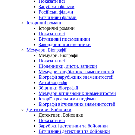
Показати всі
Зарубіжні фільми
Російські фільми
Вітчизняні фільми
Історичні романи
Історичні романи
Показати всі
Вітчизняні письменники
Закордонні письменники
Мемуари. Біографії
Мемуари. Біографії
Показати всі
Щоденники, листи, записки
Мемуари зарубіжних знаменитостей
Біографії зарубіжних знаменитостей
Автобіографії
Збірники біографій
Мемуари вітчизняних знаменитостей
Історії з реальними подіями
Біографії вітчизняних знаменитостей
Детективи. Бойовики
Детективи. Бойовики
Показати всі
Зарубіжні детективи та бойовики
Вітчизняні детективи та бойовики