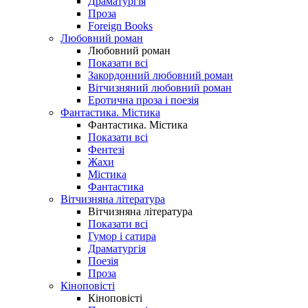
Драматургія
Проза
Foreign Books
Любовний роман
Любовний роман
Показати всі
Закордонний любовний роман
Вітчизняний любовний роман
Еротична проза і поезія
Фантастика. Містика
Фантастика. Містика
Показати всі
Фентезі
Жахи
Містика
Фантастика
Вітчизняна література
Вітчизняна література
Показати всі
Гумор і сатира
Драматургія
Поезія
Проза
Кіноповісті
Кіноповісті