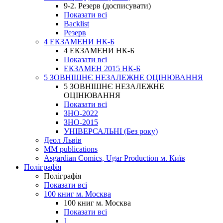
9-2. Резерв (досписувати)
Показати всі
Backlist
Резерв
4 ЕКЗАМЕНИ НК-Б
4 ЕКЗАМЕНИ НК-Б
Показати всі
ЕКЗАМЕН 2015 НК-Б
5 ЗОВНІШНЄ НЕЗАЛЕЖНЕ ОЦІНЮВАННЯ
5 ЗОВНІШНЄ НЕЗАЛЕЖНЕ
ОЦІНЮВАННЯ
Показати всі
ЗНО-2022
ЗНО-2015
УНІВЕРСАЛЬНІ (Без року)
Деол Львів
MM publications
Asgardian Comics, Ugar Production м. Київ
Поліграфія
Поліграфія
Показати всі
100 книг м. Москва
100 книг м. Москва
Показати всі
1