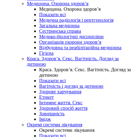
Медицина. Охорона здоров’я
Медицина. Охорона здоров’я
Показати всі
Медична радіологія і рентгенологія
Загальна медицина
Сестринська справа
Медико-біологічні дисципліни
Організація охорони здоров’я
Відбудовна та реабілітаційна медицина
Гігієна
Краса. Здоров’я. Секс. Вагітність. Догляд за
дитиною
Краса. Здоров’я. Секс. Вагітність. Догляд за
дитиною
Показати всі
Вагітність і догляд за дитиною
Здорове харчування
Етикет
Інтимне життя. Секс
Здоровий спосіб життя
Зовнішність
Імідж
Окремі системи лікування
Окремі системи лікування
Показати всі