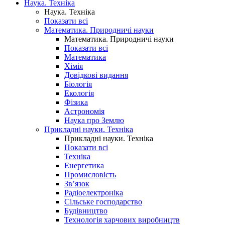
Наука. Техніка
Наука. Техніка
Показати всі
Математика. Природничі науки
Математика. Природничі науки
Показати всі
Математика
Хімія
Довідкові видання
Біологія
Екологія
Фізика
Астрономія
Наука про Землю
Прикладні науки. Техніка
Прикладні науки. Техніка
Показати всі
Техніка
Енергетика
Промисловість
Зв’язок
Радіоелектроніка
Сільське господарство
Будівництво
Технологія харчових виробництв