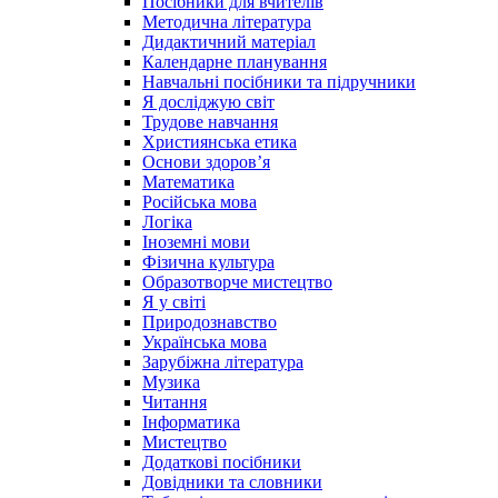
Посібники для вчителів
Методична література
Дидактичний матеріал
Календарне планування
Навчальні посібники та підручники
Я досліджую світ
Трудове навчання
Християнська етика
Основи здоров’я
Математика
Російська мова
Логіка
Іноземні мови
Фізична культура
Образотворче мистецтво
Я у світі
Природознавство
Українська мова
Зарубіжна література
Музика
Читання
Інформатика
Мистецтво
Додаткові посібники
Довідники та словники