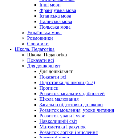
Інші мови
Французька мова
Іспанська мова
Італійська мова
Польська мова
Українська мова
Розмовники
Словники
Школа. Педагогіка
Школа. Педагогіка
Показати всі
Для дошкільнят
Для дошкільнят
Показати всі
Підготовка до школи (5-7)
Прописи
Розвиток загальних здібностей
Школа малювання
Загальна підготовка до школи
Розвиток мовлення, уроки читання
Розвиток уваги і уяви
Навколишній світ
Математика і рахунок
Розвиток логіки і мислення
Іноземні мови