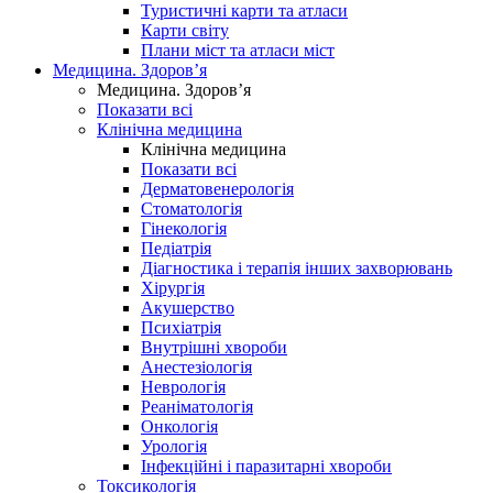
Туристичні карти та атласи
Карти світу
Плани міст та атласи міст
Медицина. Здоров’я
Медицина. Здоров’я
Показати всі
Клінічна медицина
Клінічна медицина
Показати всі
Дерматовенерологія
Стоматологія
Гінекологія
Педіатрія
Діагностика і терапія інших захворювань
Хірургія
Акушерство
Психіатрія
Внутрішні хвороби
Анестезіологія
Неврологія
Реаніматологія
Онкологія
Урологія
Інфекційні і паразитарні хвороби
Токсикологія