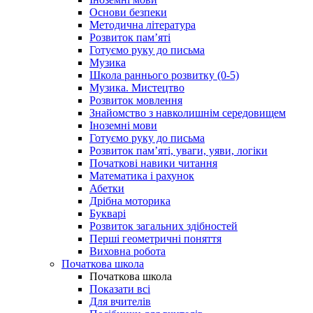
Основи безпеки
Методична література
Розвиток пам’яті
Готуємо руку до письма
Музика
Школа раннього розвитку (0-5)
Музика. Мистецтво
Розвиток мовлення
Знайомство з навколишнім середовищем
Іноземні мови
Готуємо руку до письма
Розвиток пам’яті, уваги, уяви, логіки
Початкові навики читання
Математика і рахунок
Абетки
Дрібна моторика
Букварі
Розвиток загальних здібностей
Перші геометричні поняття
Виховна робота
Початкова школа
Початкова школа
Показати всі
Для вчителів