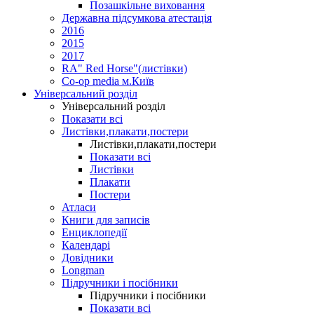
Позашкільне виховання
Державна підсумкова атестація
2016
2015
2017
RA" Red Horse"(листівки)
Co-op media м.Київ
Універсальний розділ
Універсальний розділ
Показати всі
Листівки,плакати,постери
Листівки,плакати,постери
Показати всі
Листівки
Плакати
Постери
Атласи
Книги для записів
Енциклопедії
Календарі
Довідники
Longman
Підручники і посібники
Підручники і посібники
Показати всі