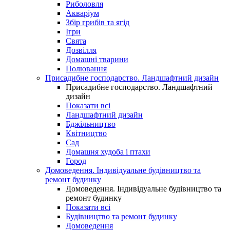
Риболовля
Акваріум
Збір грибів та ягід
Ігри
Свята
Дозвілля
Домашні тварини
Полювання
Присадибне господарство. Ландшафтний дизайн
Присадибне господарство. Ландшафтний
дизайн
Показати всі
Ландшафтний дизайн
Бджільництво
Квітництво
Сад
Домашня худоба і птахи
Город
Домоведення. Індивідуальне будівництво та
ремонт будинку
Домоведення. Індивідуальне будівництво та
ремонт будинку
Показати всі
Будівництво та ремонт будинку
Домоведення