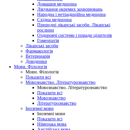
Домашня медицина
Лікування окремих захворювань
Народна і нетрадиційна медицина
Східна медицина
Природні лікарські засоби. Лікарські
рослини
Оздоровчі системи і поради цілителів
Гомеопатія
Лікарські засоби
Фармакологія
Ветеринарія
Довідники
Мови. Філологія
Мови. Філологія
Показати всі
Мовознавство. Літературознавство
Мовознавство. Літературознавство
Показати всі
Мовознавство
Літературознавство
Іноземні мови
Іноземні мови
Показати всі
Німецька мова
Англійська мова