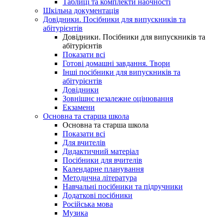
Таблиці та комплекти наочності
Шкільна документація
Довідники. Посібники для випускників та
абітурієнтів
Довідники. Посібники для випускників та
абітурієнтів
Показати всі
Готові домашні завдання. Твори
Інші посібники для випускників та
абітурієнтів
Довідники
Зовнішнє незалежне оцінювання
Екзамени
Основна та старша школа
Основна та старша школа
Показати всі
Для вчителів
Дидактичний матеріал
Посібники для вчителів
Календарне планування
Методична література
Навчальні посібники та підручники
Додаткові посібники
Російська мова
Музика