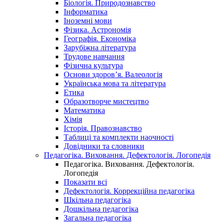
Біологія. Природознавство
Інформатика
Іноземні мови
Фізика. Астрономія
Географія. Економіка
Зарубіжна література
Трудове навчання
Фізична культура
Основи здоров’я. Валеологія
Українська мова та література
Етика
Образотворче мистецтво
Математика
Хімія
Історія. Правознавство
Таблиці та комплекти наочності
Довідники та словники
Педагогіка. Виховання. Дефектологія. Логопедія
Педагогіка. Виховання. Дефектологія.
Логопедія
Показати всі
Дефектологія. Коррекційна педагогіка
Шкільна педагогіка
Дошкільна педагогіка
Загальна педагогіка