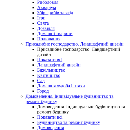
Риболовля
Акваріум
Збір грибів та ягід
Ігри
Свята
Дозвілля
Домашні тварини
Полювання
Присадибне господарство. Ландшафтний дизайн
Присадибне господарство. Ландшафтний
дизайн
Показати всі
Ландшафтний дизайн
Бджільництво
Квітництво
Сад
Домашня худоба і птахи
Город
Домоведення. Індивідуальне будівництво та
ремонт будинку
Домоведення. Індивідуальне будівництво та
ремонт будинку
Показати всі
Будівництво та ремонт будинку
Домоведення