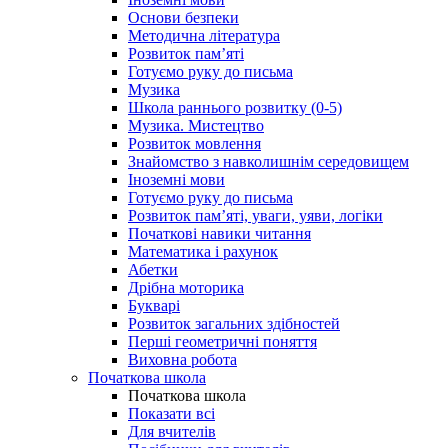
Основи безпеки
Методична література
Розвиток пам’яті
Готуємо руку до письма
Музика
Школа раннього розвитку (0-5)
Музика. Мистецтво
Розвиток мовлення
Знайомство з навколишнім середовищем
Іноземні мови
Готуємо руку до письма
Розвиток пам’яті, уваги, уяви, логіки
Початкові навики читання
Математика і рахунок
Абетки
Дрібна моторика
Букварі
Розвиток загальних здібностей
Перші геометричні поняття
Виховна робота
Початкова школа
Початкова школа
Показати всі
Для вчителів