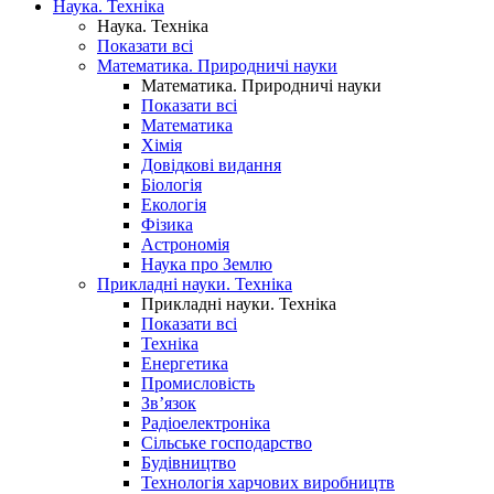
Наука. Техніка
Наука. Техніка
Показати всі
Математика. Природничі науки
Математика. Природничі науки
Показати всі
Математика
Хімія
Довідкові видання
Біологія
Екологія
Фізика
Астрономія
Наука про Землю
Прикладні науки. Техніка
Прикладні науки. Техніка
Показати всі
Техніка
Енергетика
Промисловість
Зв’язок
Радіоелектроніка
Сільське господарство
Будівництво
Технологія харчових виробництв