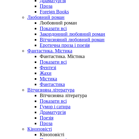
Драматургія
Проза
Foreign Books
Любовний роман
Любовний роман
Показати всі
Закордонний любовний роман
Вітчизняний любовний роман
Еротична проза і поезія
Фантастика. Містика
Фантастика. Містика
Показати всі
Фентезі
Жахи
Містика
Фантастика
Вітчизняна література
Вітчизняна література
Показати всі
Гумор і сатира
Драматургія
Поезія
Проза
Кіноповісті
Кіноповісті