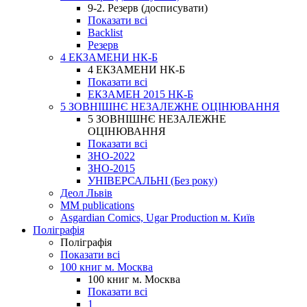
9-2. Резерв (досписувати)
Показати всі
Backlist
Резерв
4 ЕКЗАМЕНИ НК-Б
4 ЕКЗАМЕНИ НК-Б
Показати всі
ЕКЗАМЕН 2015 НК-Б
5 ЗОВНІШНЄ НЕЗАЛЕЖНЕ ОЦІНЮВАННЯ
5 ЗОВНІШНЄ НЕЗАЛЕЖНЕ
ОЦІНЮВАННЯ
Показати всі
ЗНО-2022
ЗНО-2015
УНІВЕРСАЛЬНІ (Без року)
Деол Львів
MM publications
Asgardian Comics, Ugar Production м. Київ
Поліграфія
Поліграфія
Показати всі
100 книг м. Москва
100 книг м. Москва
Показати всі
1