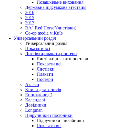
Позашкільне виховання
Державна підсумкова атестація
2016
2015
2017
RA" Red Horse"(листівки)
Co-op media м.Київ
Універсальний розділ
Універсальний розділ
Показати всі
Листівки,плакати,постери
Листівки,плакати,постери
Показати всі
Листівки
Плакати
Постери
Атласи
Книги для записів
Енциклопедії
Календарі
Довідники
Longman
Підручники і посібники
Підручники і посібники
Показати всі