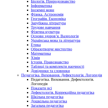
Біологія. Природознавство
Інформатика
Іноземні мови
Фізика. Астрономія
Географія. Економіка
Зарубіжна література
Трудове навчання
Фізична культура
Основи здоров’я. Валеологія
Українська мова та література
Етика
Образотворче мистецтво
Математика
Хімія
Історія. Правознавство
Таблиці та комплекти наочності
Довідники та словники
Педагогіка. Виховання. Дефектологія. Логопедія
Педагогіка. Виховання. Дефектологія.
Логопедія
Показати всі
Дефектологія. Коррекційна педагогіка
Шкільна педагогіка
Дошкільна педагогіка
Загальна педагогіка