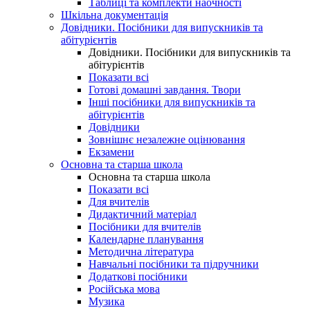
Таблиці та комплекти наочності
Шкільна документація
Довідники. Посібники для випускників та
абітурієнтів
Довідники. Посібники для випускників та
абітурієнтів
Показати всі
Готові домашні завдання. Твори
Інші посібники для випускників та
абітурієнтів
Довідники
Зовнішнє незалежне оцінювання
Екзамени
Основна та старша школа
Основна та старша школа
Показати всі
Для вчителів
Дидактичний матеріал
Посібники для вчителів
Календарне планування
Методична література
Навчальні посібники та підручники
Додаткові посібники
Російська мова
Музика