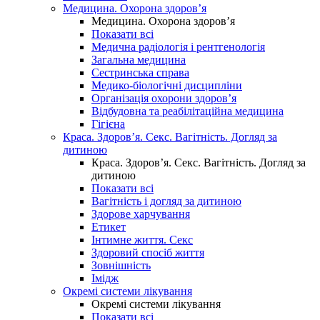
Медицина. Охорона здоров’я
Медицина. Охорона здоров’я
Показати всі
Медична радіологія і рентгенологія
Загальна медицина
Сестринська справа
Медико-біологічні дисципліни
Організація охорони здоров’я
Відбудовна та реабілітаційна медицина
Гігієна
Краса. Здоров’я. Секс. Вагітність. Догляд за
дитиною
Краса. Здоров’я. Секс. Вагітність. Догляд за
дитиною
Показати всі
Вагітність і догляд за дитиною
Здорове харчування
Етикет
Інтимне життя. Секс
Здоровий спосіб життя
Зовнішність
Імідж
Окремі системи лікування
Окремі системи лікування
Показати всі