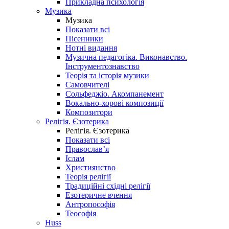
Прикладна психологія
Музика
Музика
Показати всі
Пісенники
Нотні видання
Музична педагогіка. Виконавство.
Інструментознавство
Теорія та історія музики
Самовчителі
Сольфеджіо. Акомпанемент
Вокально-хорові композиції
Композитори
Релігія. Єзотерика
Релігія. Єзотерика
Показати всі
Православ’я
Іслам
Християнство
Теорія релігії
Традиційні східні релігії
Езотеричне вчення
Антропософія
Теософія
Huss