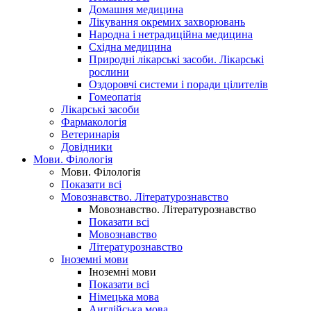
Домашня медицина
Лікування окремих захворювань
Народна і нетрадиційна медицина
Східна медицина
Природні лікарські засоби. Лікарські
рослини
Оздоровчі системи і поради цілителів
Гомеопатія
Лікарські засоби
Фармакологія
Ветеринарія
Довідники
Мови. Філологія
Мови. Філологія
Показати всі
Мовознавство. Літературознавство
Мовознавство. Літературознавство
Показати всі
Мовознавство
Літературознавство
Іноземні мови
Іноземні мови
Показати всі
Німецька мова
Англійська мова