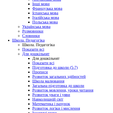
Інші мови
Французька мова
Іспанська мова
Італійська мова
Польська мова
Українська мова
Розмовники
Словники
Школа. Педагогіка
Школа. Педагогіка
Показати всі
Для дошкільнят
Для дошкільнят
Показати всі
Підготовка до школи (5-7)
Прописи
Розвиток загальних здібностей
Школа малювання
Загальна підготовка до школи
Розвиток мовлення, уроки читання
Розвиток уваги і уяви
Навколишній світ
Математика і рахунок
Розвиток логіки і мислення
Іноземні мови