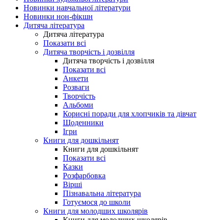
Новинки навчальної літератури
Новинки нон-фікшн
Дитяча література
Дитяча література
Показати всі
Дитяча творчість і дозвілля
Дитяча творчість і дозвілля
Показати всі
Анкети
Розваги
Творчість
Альбоми
Корисні поради для хлопчиків та дівчат
Щоденники
Ігри
Книги для дошкільнят
Книги для дошкільнят
Показати всі
Казки
Розфарбовка
Вірші
Пізнавальна література
Готуємося до школи
Книги для молодших школярів
Книги для молодших школярів