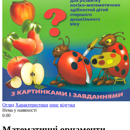
Огляд
Характеристики
опис
відгуки
Нема у наявності
0.00
Математичні орнаменти.