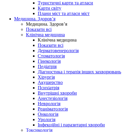
Туристичні карти та атласи
Карти світу
Плани міст та атласи міст
Медицина. Здоров’я
Медицина. Здоров’я
Показати всі
Клінічна медицина
Клінічна медицина
Показати всі
Дерматовенерологія
Стоматологія
Гінекологія
Педіатрія
Діагностика і терапія інших захворювань
Хірургія
Акушерство
Психіатрія
Внутрішні хвороби
Анестезіологія
Неврологія
Реаніматологія
Онкологія
Урологія
Інфекційні і паразитарні хвороби
Токсикологія