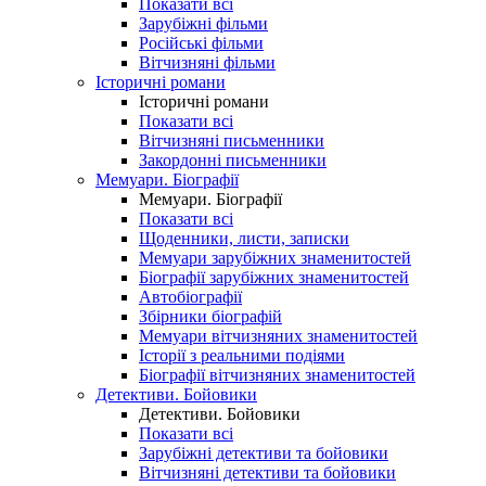
Показати всі
Зарубіжні фільми
Російські фільми
Вітчизняні фільми
Історичні романи
Історичні романи
Показати всі
Вітчизняні письменники
Закордонні письменники
Мемуари. Біографії
Мемуари. Біографії
Показати всі
Щоденники, листи, записки
Мемуари зарубіжних знаменитостей
Біографії зарубіжних знаменитостей
Автобіографії
Збірники біографій
Мемуари вітчизняних знаменитостей
Історії з реальними подіями
Біографії вітчизняних знаменитостей
Детективи. Бойовики
Детективи. Бойовики
Показати всі
Зарубіжні детективи та бойовики
Вітчизняні детективи та бойовики