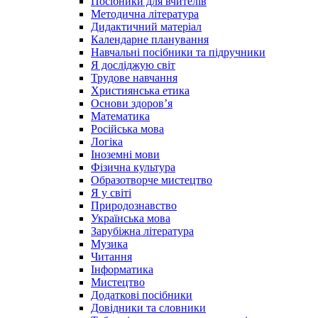
Посібники для вчителів
Методична література
Дидактичний матеріал
Календарне планування
Навчальні посібники та підручники
Я досліджую світ
Трудове навчання
Християнська етика
Основи здоров’я
Математика
Російська мова
Логіка
Іноземні мови
Фізична культура
Образотворче мистецтво
Я у світі
Природознавство
Українська мова
Зарубіжна література
Музика
Читання
Інформатика
Мистецтво
Додаткові посібники
Довідники та словники