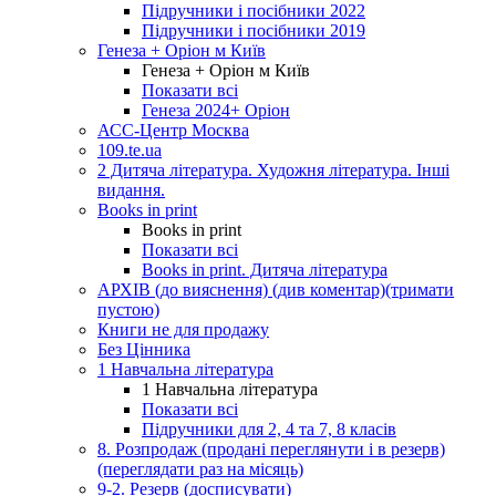
Підручники і посібники 2022
Підручники і посібники 2019
Генеза + Оріон м Київ
Генеза + Оріон м Київ
Показати всі
Генеза 2024+ Оріон
АСС-Центр Москва
109.te.ua
2 Дитяча література. Художня література. Інші
видання.
Books in print
Books in print
Показати всі
Books in print. Дитяча література
АРХІВ (до вияснення) (див коментар)(тримати
пустою)
Книги не для продажу
Без Цінника
1 Навчальна література
1 Навчальна література
Показати всі
Підручники для 2, 4 та 7, 8 класів
8. Розпродаж (продані переглянути і в резерв)
(переглядати раз на місяць)
9-2. Резерв (досписувати)