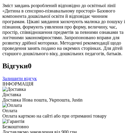
Зміст завдань розроблений відповідно до освітньої лінії
«Дитина в сенсорно-пізнавальному просторі» Базового
компонента дошкільної освіти й відповідає чинним
програмам. Цікаві завдання заохочують малюка до пошуку і
пізнання, формують уявлення про форму, величину, час,
простір, співвідношення предметів за певними ознаками та
логічними закономірностями. Запропоновано вправи для
розвитку дрібної моторики. Методичні рекомендації щодо
проведення занять подано на окремих сторінках. Для дітей
старшого дошкільного віку, дошкільних педагогів, батьків.
Відгуки
0
Залишити відгук
ІНФОРМАЦІЯ
Доставка
Доставка Нова пошта, Укрпошта, Justin
Оплата
Оплата карткою на сайті або при отриманні товару
Безкоштовно
Доставляємо замовлення від 900 грн.