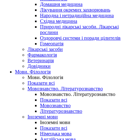
Домашня медицина
Лікування окремих захворювань
Народна і нетрадиційна медицина
Східна медицина
Природні лікарські засоби. Лікарські
рослини
Оздоровчі системи і поради цілителів
Гомеопатія
Лікарські засоби
Фармакологія
Ветеринарія
Довідники
Мови. Філологія
Мови. Філологія
Показати всі
Мовознавство. Літературознавство
Мовознавство. Літературознавство
Показати всі
Мовознавство
Літературознавство
Іноземні мови
Іноземні мови
Показати всі
Німецька мова
Англійська мова