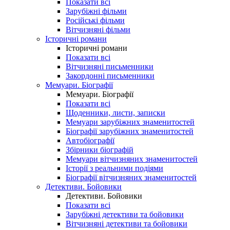
Показати всі
Зарубіжні фільми
Російські фільми
Вітчизняні фільми
Історичні романи
Історичні романи
Показати всі
Вітчизняні письменники
Закордонні письменники
Мемуари. Біографії
Мемуари. Біографії
Показати всі
Щоденники, листи, записки
Мемуари зарубіжних знаменитостей
Біографії зарубіжних знаменитостей
Автобіографії
Збірники біографій
Мемуари вітчизняних знаменитостей
Історії з реальними подіями
Біографії вітчизняних знаменитостей
Детективи. Бойовики
Детективи. Бойовики
Показати всі
Зарубіжні детективи та бойовики
Вітчизняні детективи та бойовики