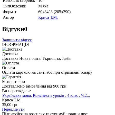
Кількість сторінок
104
ТипОбложки
М'яка
Формат
60х84/ 8 (205х290)
Автор
Криса Т.М.
Відгуки
0
Залишити відгук
ІНФОРМАЦІЯ
Доставка
Доставка Нова пошта, Укрпошта, Justin
Оплата
Оплата карткою на сайті або при отриманні товару
Безкоштовно
Доставляємо замовлення від 900 грн.
Ви переглядали:
Українська мова. Конспекти уроків : 4 клас : Ч.2...
Криса Т.М.
35
,00
грн
Переглянути
Підписуйся на розсилку та отримуй новини про: