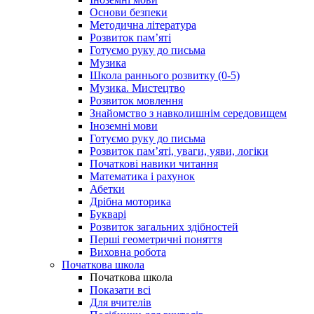
Основи безпеки
Методична література
Розвиток пам’яті
Готуємо руку до письма
Музика
Школа раннього розвитку (0-5)
Музика. Мистецтво
Розвиток мовлення
Знайомство з навколишнім середовищем
Іноземні мови
Готуємо руку до письма
Розвиток пам’яті, уваги, уяви, логіки
Початкові навики читання
Математика і рахунок
Абетки
Дрібна моторика
Букварі
Розвиток загальних здібностей
Перші геометричні поняття
Виховна робота
Початкова школа
Початкова школа
Показати всі
Для вчителів