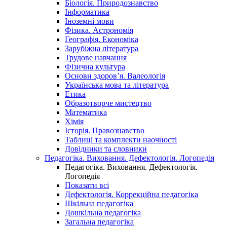
Біологія. Природознавство
Інформатика
Іноземні мови
Фізика. Астрономія
Географія. Економіка
Зарубіжна література
Трудове навчання
Фізична культура
Основи здоров’я. Валеологія
Українська мова та література
Етика
Образотворче мистецтво
Математика
Хімія
Історія. Правознавство
Таблиці та комплекти наочності
Довідники та словники
Педагогіка. Виховання. Дефектологія. Логопедія
Педагогіка. Виховання. Дефектологія.
Логопедія
Показати всі
Дефектологія. Коррекційна педагогіка
Шкільна педагогіка
Дошкільна педагогіка
Загальна педагогіка