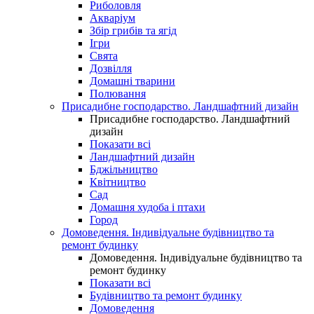
Риболовля
Акваріум
Збір грибів та ягід
Ігри
Свята
Дозвілля
Домашні тварини
Полювання
Присадибне господарство. Ландшафтний дизайн
Присадибне господарство. Ландшафтний
дизайн
Показати всі
Ландшафтний дизайн
Бджільництво
Квітництво
Сад
Домашня худоба і птахи
Город
Домоведення. Індивідуальне будівництво та
ремонт будинку
Домоведення. Індивідуальне будівництво та
ремонт будинку
Показати всі
Будівництво та ремонт будинку
Домоведення