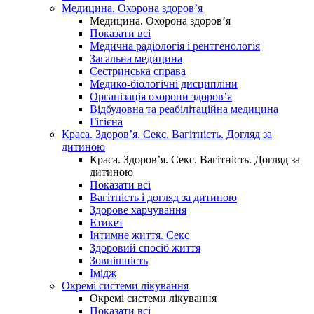
Медицина. Охорона здоров’я
Медицина. Охорона здоров’я
Показати всі
Медична радіологія і рентгенологія
Загальна медицина
Сестринська справа
Медико-біологічні дисципліни
Організація охорони здоров’я
Відбудовна та реабілітаційна медицина
Гігієна
Краса. Здоров’я. Секс. Вагітність. Догляд за
дитиною
Краса. Здоров’я. Секс. Вагітність. Догляд за
дитиною
Показати всі
Вагітність і догляд за дитиною
Здорове харчування
Етикет
Інтимне життя. Секс
Здоровий спосіб життя
Зовнішність
Імідж
Окремі системи лікування
Окремі системи лікування
Показати всі