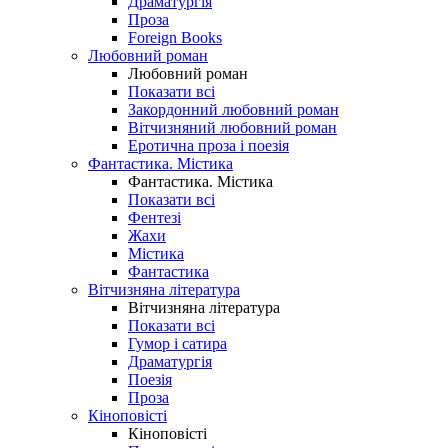
Драматургія
Проза
Foreign Books
Любовний роман
Любовний роман
Показати всі
Закордонний любовний роман
Вітчизняний любовний роман
Еротична проза і поезія
Фантастика. Містика
Фантастика. Містика
Показати всі
Фентезі
Жахи
Містика
Фантастика
Вітчизняна література
Вітчизняна література
Показати всі
Гумор і сатира
Драматургія
Поезія
Проза
Кіноповісті
Кіноповісті