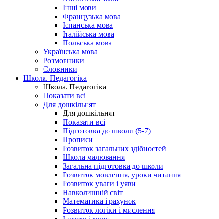
Інші мови
Французька мова
Іспанська мова
Італійська мова
Польська мова
Українська мова
Розмовники
Словники
Школа. Педагогіка
Школа. Педагогіка
Показати всі
Для дошкільнят
Для дошкільнят
Показати всі
Підготовка до школи (5-7)
Прописи
Розвиток загальних здібностей
Школа малювання
Загальна підготовка до школи
Розвиток мовлення, уроки читання
Розвиток уваги і уяви
Навколишній світ
Математика і рахунок
Розвиток логіки і мислення
Іноземні мови