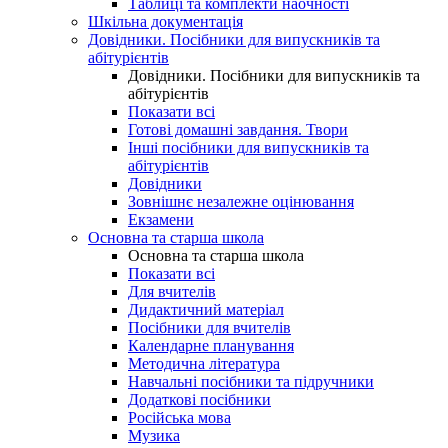
Таблиці та комплекти наочності
Шкільна документація
Довідники. Посібники для випускників та
абітурієнтів
Довідники. Посібники для випускників та
абітурієнтів
Показати всі
Готові домашні завдання. Твори
Інші посібники для випускників та
абітурієнтів
Довідники
Зовнішнє незалежне оцінювання
Екзамени
Основна та старша школа
Основна та старша школа
Показати всі
Для вчителів
Дидактичний матеріал
Посібники для вчителів
Календарне планування
Методична література
Навчальні посібники та підручники
Додаткові посібники
Російська мова
Музика