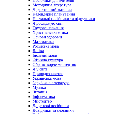
Посібники для вчителів
Методична література
Дидактичний матеріал
Календарне планування
Навчальні посібники та підручники
Я досліджую світ
Трудове навчання
Християнська етика
Основи здоров’я
Математика
Російська мова
Логіка
Іноземні мови
Фізична культура
Образотворче мистецтво
Я у світі
Природознавство
Українська мова
Зарубіжна література
Музика
Читання
Інформатика
Мистецтво
Додаткові посібники
Довідники та словники