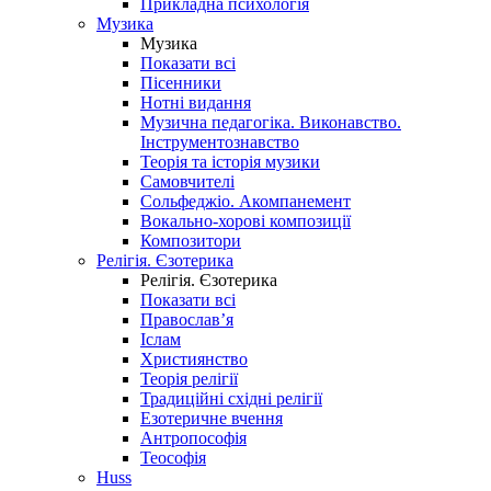
Прикладна психологія
Музика
Музика
Показати всі
Пісенники
Нотні видання
Музична педагогіка. Виконавство.
Інструментознавство
Теорія та історія музики
Самовчителі
Сольфеджіо. Акомпанемент
Вокально-хорові композиції
Композитори
Релігія. Єзотерика
Релігія. Єзотерика
Показати всі
Православ’я
Іслам
Християнство
Теорія релігії
Традиційні східні релігії
Езотеричне вчення
Антропософія
Теософія
Huss