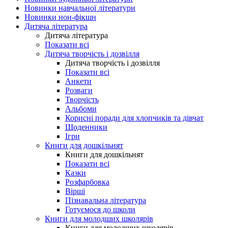
Новинки навчальної літератури
Новинки нон-фікшн
Дитяча література
Дитяча література
Показати всі
Дитяча творчість і дозвілля
Дитяча творчість і дозвілля
Показати всі
Анкети
Розваги
Творчість
Альбоми
Корисні поради для хлопчиків та дівчат
Щоденники
Ігри
Книги для дошкільнят
Книги для дошкільнят
Показати всі
Казки
Розфарбовка
Вірші
Пізнавальна література
Готуємося до школи
Книги для молодших школярів
Книги для молодших школярів