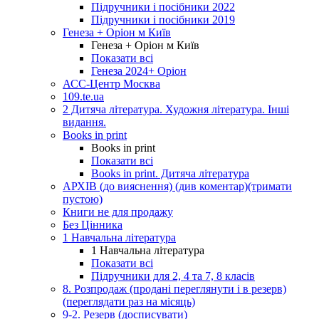
Підручники і посібники 2022
Підручники і посібники 2019
Генеза + Оріон м Київ
Генеза + Оріон м Київ
Показати всі
Генеза 2024+ Оріон
АСС-Центр Москва
109.te.ua
2 Дитяча література. Художня література. Інші
видання.
Books in print
Books in print
Показати всі
Books in print. Дитяча література
АРХІВ (до вияснення) (див коментар)(тримати
пустою)
Книги не для продажу
Без Цінника
1 Навчальна література
1 Навчальна література
Показати всі
Підручники для 2, 4 та 7, 8 класів
8. Розпродаж (продані переглянути і в резерв)
(переглядати раз на місяць)
9-2. Резерв (досписувати)