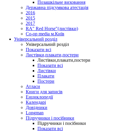
Позашкільне виховання
Державна підсумкова атестація
2016
2015
2017
RA" Red Horse"(листівки)
Co-op media м.Київ
Універсальний розділ
Універсальний розділ
Показати всі
Листівки,плакати,постери
Листівки,плакати,постери
Показати всі
Листівки
Плакати
Постери
Атласи
Книги для записів
Енциклопедії
Календарі
Довідники
Longman
Підручники і посібники
Підручники і посібники
Показати всі