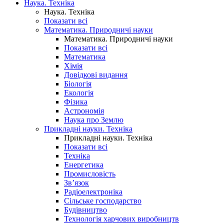
Наука. Техніка
Наука. Техніка
Показати всі
Математика. Природничі науки
Математика. Природничі науки
Показати всі
Математика
Хімія
Довідкові видання
Біологія
Екологія
Фізика
Астрономія
Наука про Землю
Прикладні науки. Техніка
Прикладні науки. Техніка
Показати всі
Техніка
Енергетика
Промисловість
Зв’язок
Радіоелектроніка
Сільське господарство
Будівництво
Технологія харчових виробництв