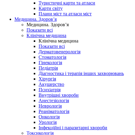
Туристичні карти та атласи
Карти світу
Плани міст та атласи міст
Медицина. Здоров’я
Медицина. Здоров’я
Показати всі
Клінічна медицина
Клінічна медицина
Показати всі
Дерматовенерологія
Стоматологія
Гінекологія
Педіатрія
Діагностика і терапія інших захворювань
Хірургія
Акушерство
Психіатрія
Внутрішні хвороби
Анестезіологія
Неврологія
Реаніматологія
Онкологія
Урологія
Інфекційні і паразитарні хвороби
Токсикологія