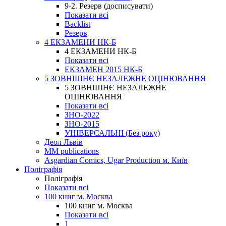
9-2. Резерв (досписувати)
Показати всі
Backlist
Резерв
4 ЕКЗАМЕНИ НК-Б
4 ЕКЗАМЕНИ НК-Б
Показати всі
ЕКЗАМЕН 2015 НК-Б
5 ЗОВНІШНЄ НЕЗАЛЕЖНЕ ОЦІНЮВАННЯ
5 ЗОВНІШНЄ НЕЗАЛЕЖНЕ
ОЦІНЮВАННЯ
Показати всі
ЗНО-2022
ЗНО-2015
УНІВЕРСАЛЬНІ (Без року)
Деол Львів
MM publications
Asgardian Comics, Ugar Production м. Київ
Поліграфія
Поліграфія
Показати всі
100 книг м. Москва
100 книг м. Москва
Показати всі
1