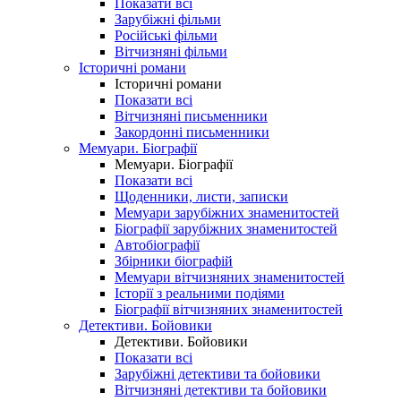
Показати всі
Зарубіжні фільми
Російські фільми
Вітчизняні фільми
Історичні романи
Історичні романи
Показати всі
Вітчизняні письменники
Закордонні письменники
Мемуари. Біографії
Мемуари. Біографії
Показати всі
Щоденники, листи, записки
Мемуари зарубіжних знаменитостей
Біографії зарубіжних знаменитостей
Автобіографії
Збірники біографій
Мемуари вітчизняних знаменитостей
Історії з реальними подіями
Біографії вітчизняних знаменитостей
Детективи. Бойовики
Детективи. Бойовики
Показати всі
Зарубіжні детективи та бойовики
Вітчизняні детективи та бойовики