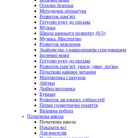
Основи безпеки
Методична література
Розвиток пам’яті
Готуємо руку до письма
Музика
Школа раннього розвитку (0-5)
Музика. Мистецтво
Розвиток мовлення
Знайомство з навколишнім середовищем
Іноземні мови
Готуємо руку до письма
Розвиток пам’яті, уваги, уяви, логіки
Початкові навики читання
Математика і рахунок
Абетки
Дрібна моторика
Букварі
Розвиток загальних здібностей
Перші геометричні поняття
Виховна робота
Початкова школа
Початкова школа
Показати всі
Для вчителів