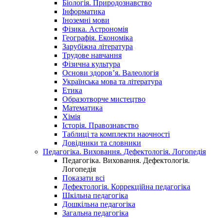
Біологія. Природознавство
Інформатика
Іноземні мови
Фізика. Астрономія
Географія. Економіка
Зарубіжна література
Трудове навчання
Фізична культура
Основи здоров’я. Валеологія
Українська мова та література
Етика
Образотворче мистецтво
Математика
Хімія
Історія. Правознавство
Таблиці та комплекти наочності
Довідники та словники
Педагогіка. Виховання. Дефектологія. Логопедія
Педагогіка. Виховання. Дефектологія.
Логопедія
Показати всі
Дефектологія. Коррекційна педагогіка
Шкільна педагогіка
Дошкільна педагогіка
Загальна педагогіка