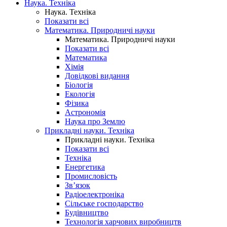
Наука. Техніка
Наука. Техніка
Показати всі
Математика. Природничі науки
Математика. Природничі науки
Показати всі
Математика
Хімія
Довідкові видання
Біологія
Екологія
Фізика
Астрономія
Наука про Землю
Прикладні науки. Техніка
Прикладні науки. Техніка
Показати всі
Техніка
Енергетика
Промисловість
Зв’язок
Радіоелектроніка
Сільське господарство
Будівництво
Технологія харчових виробництв