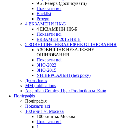
9-2. Резерв (досписувати)
Показати всі
Backlist
Резерв
4 ЕКЗАМЕНИ НК-Б
4 ЕКЗАМЕНИ НК-Б
Показати всі
ЕКЗАМЕН 2015 НК-Б
5 ЗОВНІШНЄ НЕЗАЛЕЖНЕ ОЦІНЮВАННЯ
5 ЗОВНІШНЄ НЕЗАЛЕЖНЕ
ОЦІНЮВАННЯ
Показати всі
ЗНО-2022
ЗНО-2015
УНІВЕРСАЛЬНІ (Без року)
Деол Львів
MM publications
Asgardian Comics, Ugar Production м. Київ
Поліграфія
Поліграфія
Показати всі
100 книг м. Москва
100 книг м. Москва
Показати всі
1