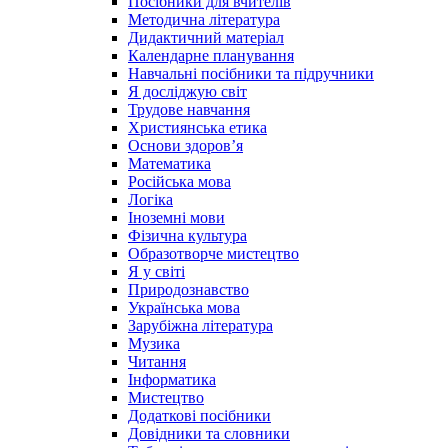
Посібники для вчителів
Методична література
Дидактичний матеріал
Календарне планування
Навчальні посібники та підручники
Я досліджую світ
Трудове навчання
Християнська етика
Основи здоров’я
Математика
Російська мова
Логіка
Іноземні мови
Фізична культура
Образотворче мистецтво
Я у світі
Природознавство
Українська мова
Зарубіжна література
Музика
Читання
Інформатика
Мистецтво
Додаткові посібники
Довідники та словники