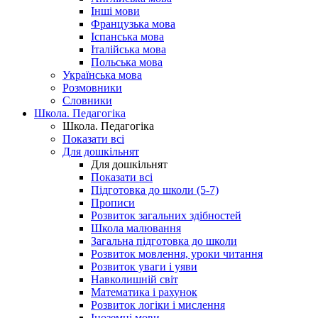
Інші мови
Французька мова
Іспанська мова
Італійська мова
Польська мова
Українська мова
Розмовники
Словники
Школа. Педагогіка
Школа. Педагогіка
Показати всі
Для дошкільнят
Для дошкільнят
Показати всі
Підготовка до школи (5-7)
Прописи
Розвиток загальних здібностей
Школа малювання
Загальна підготовка до школи
Розвиток мовлення, уроки читання
Розвиток уваги і уяви
Навколишній світ
Математика і рахунок
Розвиток логіки і мислення
Іноземні мови