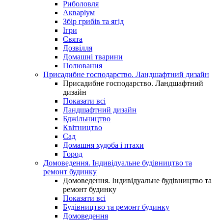
Риболовля
Акваріум
Збір грибів та ягід
Ігри
Свята
Дозвілля
Домашні тварини
Полювання
Присадибне господарство. Ландшафтний дизайн
Присадибне господарство. Ландшафтний
дизайн
Показати всі
Ландшафтний дизайн
Бджільництво
Квітництво
Сад
Домашня худоба і птахи
Город
Домоведення. Індивідуальне будівництво та
ремонт будинку
Домоведення. Індивідуальне будівництво та
ремонт будинку
Показати всі
Будівництво та ремонт будинку
Домоведення