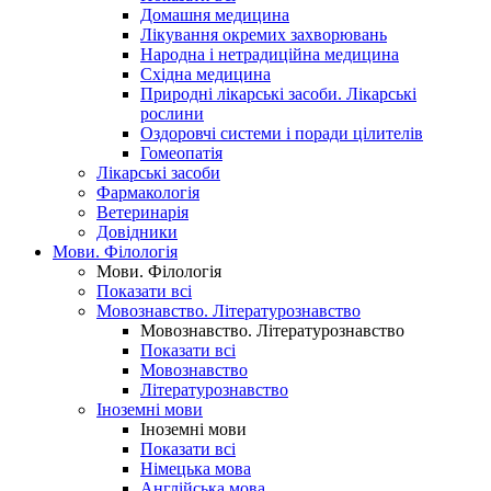
Домашня медицина
Лікування окремих захворювань
Народна і нетрадиційна медицина
Східна медицина
Природні лікарські засоби. Лікарські
рослини
Оздоровчі системи і поради цілителів
Гомеопатія
Лікарські засоби
Фармакологія
Ветеринарія
Довідники
Мови. Філологія
Мови. Філологія
Показати всі
Мовознавство. Літературознавство
Мовознавство. Літературознавство
Показати всі
Мовознавство
Літературознавство
Іноземні мови
Іноземні мови
Показати всі
Німецька мова
Англійська мова