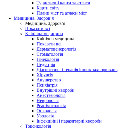
Туристичні карти та атласи
Карти світу
Плани міст та атласи міст
Медицина. Здоров’я
Медицина. Здоров’я
Показати всі
Клінічна медицина
Клінічна медицина
Показати всі
Дерматовенерологія
Стоматологія
Гінекологія
Педіатрія
Діагностика і терапія інших захворювань
Хірургія
Акушерство
Психіатрія
Внутрішні хвороби
Анестезіологія
Неврологія
Реаніматологія
Онкологія
Урологія
Інфекційні і паразитарні хвороби
Токсикологія