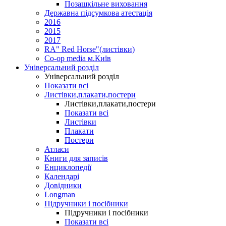
Позашкільне виховання
Державна підсумкова атестація
2016
2015
2017
RA" Red Horse"(листівки)
Co-op media м.Київ
Універсальний розділ
Універсальний розділ
Показати всі
Листівки,плакати,постери
Листівки,плакати,постери
Показати всі
Листівки
Плакати
Постери
Атласи
Книги для записів
Енциклопедії
Календарі
Довідники
Longman
Підручники і посібники
Підручники і посібники
Показати всі