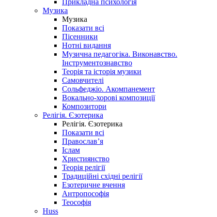
Прикладна психологія
Музика
Музика
Показати всі
Пісенники
Нотні видання
Музична педагогіка. Виконавство.
Інструментознавство
Теорія та історія музики
Самовчителі
Сольфеджіо. Акомпанемент
Вокально-хорові композиції
Композитори
Релігія. Єзотерика
Релігія. Єзотерика
Показати всі
Православ’я
Іслам
Християнство
Теорія релігії
Традиційні східні релігії
Езотеричне вчення
Антропософія
Теософія
Huss