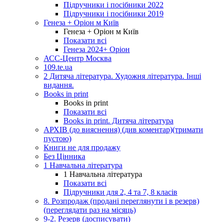
Підручники і посібники 2022
Підручники і посібники 2019
Генеза + Оріон м Київ
Генеза + Оріон м Київ
Показати всі
Генеза 2024+ Оріон
АСС-Центр Москва
109.te.ua
2 Дитяча література. Художня література. Інші
видання.
Books in print
Books in print
Показати всі
Books in print. Дитяча література
АРХІВ (до вияснення) (див коментар)(тримати
пустою)
Книги не для продажу
Без Цінника
1 Навчальна література
1 Навчальна література
Показати всі
Підручники для 2, 4 та 7, 8 класів
8. Розпродаж (продані переглянути і в резерв)
(переглядати раз на місяць)
9-2. Резерв (досписувати)