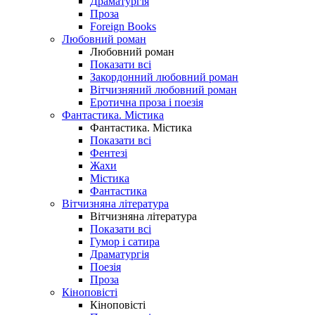
Драматургія
Проза
Foreign Books
Любовний роман
Любовний роман
Показати всі
Закордонний любовний роман
Вітчизняний любовний роман
Еротична проза і поезія
Фантастика. Містика
Фантастика. Містика
Показати всі
Фентезі
Жахи
Містика
Фантастика
Вітчизняна література
Вітчизняна література
Показати всі
Гумор і сатира
Драматургія
Поезія
Проза
Кіноповісті
Кіноповісті