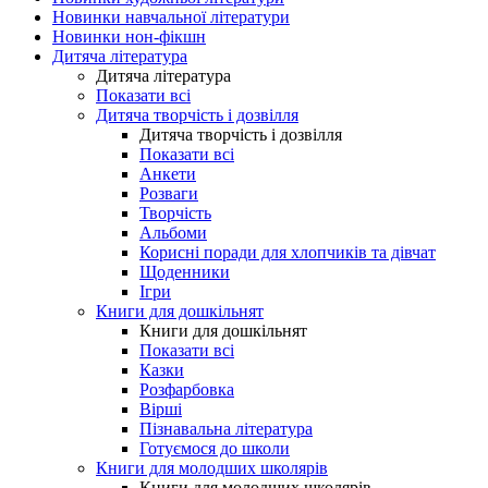
Новинки навчальної літератури
Новинки нон-фікшн
Дитяча література
Дитяча література
Показати всі
Дитяча творчість і дозвілля
Дитяча творчість і дозвілля
Показати всі
Анкети
Розваги
Творчість
Альбоми
Корисні поради для хлопчиків та дівчат
Щоденники
Ігри
Книги для дошкільнят
Книги для дошкільнят
Показати всі
Казки
Розфарбовка
Вірші
Пізнавальна література
Готуємося до школи
Книги для молодших школярів
Книги для молодших школярів