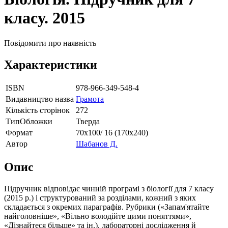
класу. 2015
Повідомити про наявність
Характеристики
ISBN
978-966-349-548-4
Видавництво назва
Грамота
Кількість сторінок
272
ТипОбложки
Тверда
Формат
70х100/ 16 (170х240)
Автор
Шабанов Д.
Опис
Підручник відповідає чинній програмі з біології для 7 класу
(2015 р.) і структурований за розділами, кожний з яких
складається з окремих параграфів. Рубрики («Запам'ятайте
найголовніше», «Вільно володійте цими поняттями»,
«Дізнайтеся більше» та ін.), лабораторні дослідження й