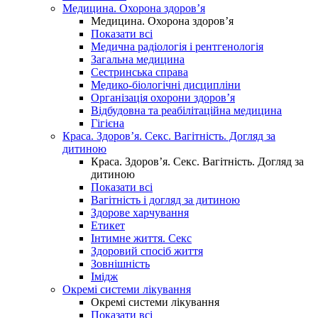
Медицина. Охорона здоров’я
Медицина. Охорона здоров’я
Показати всі
Медична радіологія і рентгенологія
Загальна медицина
Сестринська справа
Медико-біологічні дисципліни
Організація охорони здоров’я
Відбудовна та реабілітаційна медицина
Гігієна
Краса. Здоров’я. Секс. Вагітність. Догляд за
дитиною
Краса. Здоров’я. Секс. Вагітність. Догляд за
дитиною
Показати всі
Вагітність і догляд за дитиною
Здорове харчування
Етикет
Інтимне життя. Секс
Здоровий спосіб життя
Зовнішність
Імідж
Окремі системи лікування
Окремі системи лікування
Показати всі