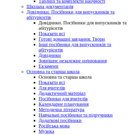
Таблиці та комплекти наочності
Шкільна документація
Довідники. Посібники для випускників та
абітурієнтів
Довідники. Посібники для випускників та
абітурієнтів
Показати всі
Готові домашні завдання. Твори
Інші посібники для випускників та
абітурієнтів
Довідники
Зовнішнє незалежне оцінювання
Екзамени
Основна та старша школа
Основна та старша школа
Показати всі
Для вчителів
Дидактичний матеріал
Посібники для вчителів
Календарне планування
Методична література
Навчальні посібники та підручники
Додаткові посібники
Російська мова
Музика