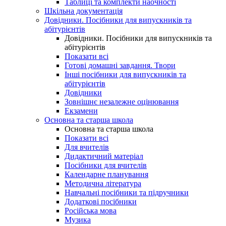
Таблиці та комплекти наочності
Шкільна документація
Довідники. Посібники для випускників та
абітурієнтів
Довідники. Посібники для випускників та
абітурієнтів
Показати всі
Готові домашні завдання. Твори
Інші посібники для випускників та
абітурієнтів
Довідники
Зовнішнє незалежне оцінювання
Екзамени
Основна та старша школа
Основна та старша школа
Показати всі
Для вчителів
Дидактичний матеріал
Посібники для вчителів
Календарне планування
Методична література
Навчальні посібники та підручники
Додаткові посібники
Російська мова
Музика