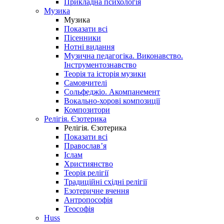
Прикладна психологія
Музика
Музика
Показати всі
Пісенники
Нотні видання
Музична педагогіка. Виконавство.
Інструментознавство
Теорія та історія музики
Самовчителі
Сольфеджіо. Акомпанемент
Вокально-хорові композиції
Композитори
Релігія. Єзотерика
Релігія. Єзотерика
Показати всі
Православ’я
Іслам
Християнство
Теорія релігії
Традиційні східні релігії
Езотеричне вчення
Антропософія
Теософія
Huss