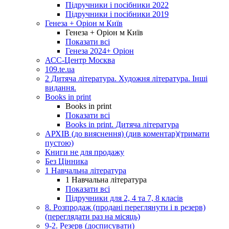
Підручники і посібники 2022
Підручники і посібники 2019
Генеза + Оріон м Київ
Генеза + Оріон м Київ
Показати всі
Генеза 2024+ Оріон
АСС-Центр Москва
109.te.ua
2 Дитяча література. Художня література. Інші
видання.
Books in print
Books in print
Показати всі
Books in print. Дитяча література
АРХІВ (до вияснення) (див коментар)(тримати
пустою)
Книги не для продажу
Без Цінника
1 Навчальна література
1 Навчальна література
Показати всі
Підручники для 2, 4 та 7, 8 класів
8. Розпродаж (продані переглянути і в резерв)
(переглядати раз на місяць)
9-2. Резерв (досписувати)