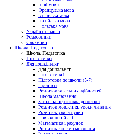
Інші мови
Французька мова
Іспанська мова
Італійська мова
Польська мова
Українська мова
Розмовники
Словники
Школа. Педагогіка
Школа. Педагогіка
Показати всі
Для дошкільнят
Для дошкільнят
Показати всі
Підготовка до школи (5-7)
Прописи
Розвиток загальних здібностей
Школа малювання
Загальна підготовка до школи
Розвиток мовлення, уроки читання
Розвиток уваги і уяви
Навколишній світ
Математика і рахунок
Розвиток логіки і мислення
Іноземні мови