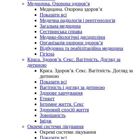
Медицина. Охорона здоров’я
Медицина. Охорона здоров’я
Показати всі
Медична радіологія і рентгенологія
Загальна медицина
Сестринська справа
Медико-біологічні дисципліни
Організація охорони здоров’я
Відбудовна та реабілітаційна медицина
Гігієна
Краса. Здоров’я. Секс. Вагітність. Догляд за
дитиною
Краса. Здоров’я. Секс. Вагітність. Догляд за
дитиною
Показати всі
Вагітність і догляд за дитиною
Здорове харчування
Етикет
Інтимне життя. Секс
Здоровий спосіб життя
Зовнішність
Імідж
Окремі системи лікування
Окремі системи лікування
Показати всі