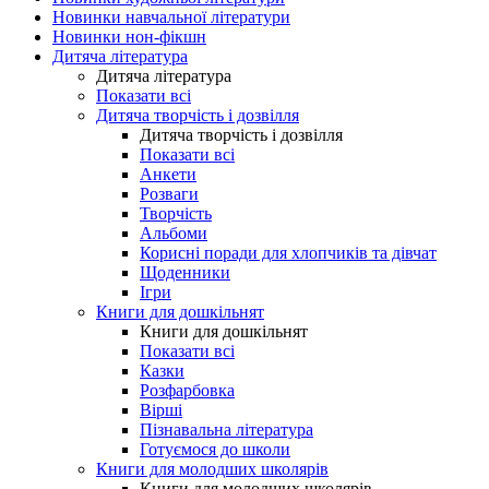
Новинки навчальної літератури
Новинки нон-фікшн
Дитяча література
Дитяча література
Показати всі
Дитяча творчість і дозвілля
Дитяча творчість і дозвілля
Показати всі
Анкети
Розваги
Творчість
Альбоми
Корисні поради для хлопчиків та дівчат
Щоденники
Ігри
Книги для дошкільнят
Книги для дошкільнят
Показати всі
Казки
Розфарбовка
Вірші
Пізнавальна література
Готуємося до школи
Книги для молодших школярів
Книги для молодших школярів