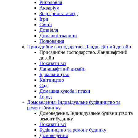
Риболовля
Акваріум
Збір грибів та ягід
Ігри
Свята
Дозвілля
Домашні тварини
Полювання
Присадибне господарство. Ландшафтний дизайн
Присадибне господарство. Ландшафтний
дизайн
Показати всі
Ландшафтний дизайн
Бджільництво
Квітництво
Сад
Домашня худоба і птахи
Город
Домоведення. Індивідуальне будівництво та
ремонт будинку
Домоведення. Індивідуальне будівництво та
ремонт будинку
Показати всі
Будівництво та ремонт будинку
Домоведення