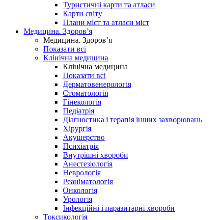
Туристичні карти та атласи
Карти світу
Плани міст та атласи міст
Медицина. Здоров’я
Медицина. Здоров’я
Показати всі
Клінічна медицина
Клінічна медицина
Показати всі
Дерматовенерологія
Стоматологія
Гінекологія
Педіатрія
Діагностика і терапія інших захворювань
Хірургія
Акушерство
Психіатрія
Внутрішні хвороби
Анестезіологія
Неврологія
Реаніматологія
Онкологія
Урологія
Інфекційні і паразитарні хвороби
Токсикологія