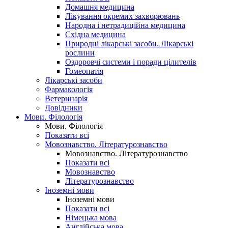
Домашня медицина
Лікування окремих захворювань
Народна і нетрадиційна медицина
Східна медицина
Природні лікарські засоби. Лікарські
рослини
Оздоровчі системи і поради цілителів
Гомеопатія
Лікарські засоби
Фармакологія
Ветеринарія
Довідники
Мови. Філологія
Мови. Філологія
Показати всі
Мовознавство. Літературознавство
Мовознавство. Літературознавство
Показати всі
Мовознавство
Літературознавство
Іноземні мови
Іноземні мови
Показати всі
Німецька мова
Англійська мова