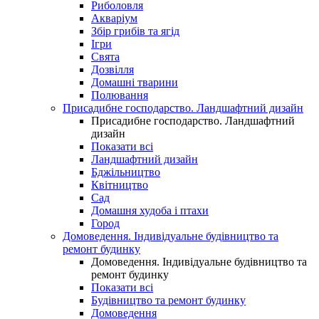
Риболовля
Акваріум
Збір грибів та ягід
Ігри
Свята
Дозвілля
Домашні тварини
Полювання
Присадибне господарство. Ландшафтний дизайн
Присадибне господарство. Ландшафтний
дизайн
Показати всі
Ландшафтний дизайн
Бджільництво
Квітництво
Сад
Домашня худоба і птахи
Город
Домоведення. Індивідуальне будівництво та
ремонт будинку
Домоведення. Індивідуальне будівництво та
ремонт будинку
Показати всі
Будівництво та ремонт будинку
Домоведення