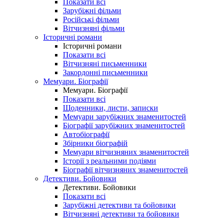
Показати всі
Зарубіжні фільми
Російські фільми
Вітчизняні фільми
Історичні романи
Історичні романи
Показати всі
Вітчизняні письменники
Закордонні письменники
Мемуари. Біографії
Мемуари. Біографії
Показати всі
Щоденники, листи, записки
Мемуари зарубіжних знаменитостей
Біографії зарубіжних знаменитостей
Автобіографії
Збірники біографій
Мемуари вітчизняних знаменитостей
Історії з реальними подіями
Біографії вітчизняних знаменитостей
Детективи. Бойовики
Детективи. Бойовики
Показати всі
Зарубіжні детективи та бойовики
Вітчизняні детективи та бойовики