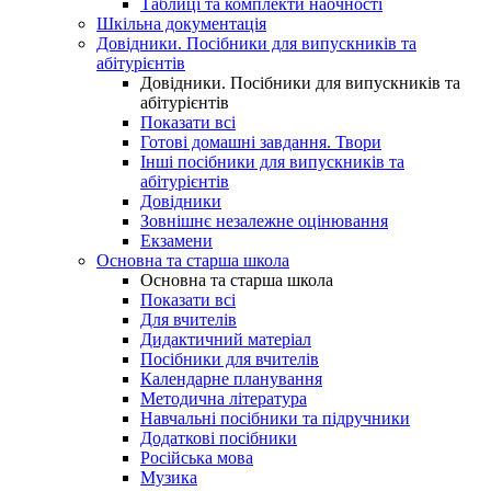
Таблиці та комплекти наочності
Шкільна документація
Довідники. Посібники для випускників та
абітурієнтів
Довідники. Посібники для випускників та
абітурієнтів
Показати всі
Готові домашні завдання. Твори
Інші посібники для випускників та
абітурієнтів
Довідники
Зовнішнє незалежне оцінювання
Екзамени
Основна та старша школа
Основна та старша школа
Показати всі
Для вчителів
Дидактичний матеріал
Посібники для вчителів
Календарне планування
Методична література
Навчальні посібники та підручники
Додаткові посібники
Російська мова
Музика