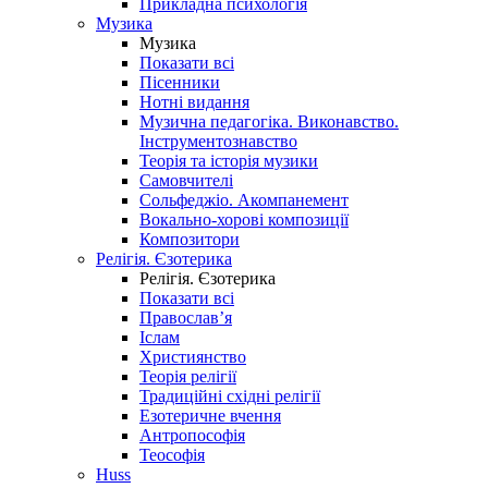
Прикладна психологія
Музика
Музика
Показати всі
Пісенники
Нотні видання
Музична педагогіка. Виконавство.
Інструментознавство
Теорія та історія музики
Самовчителі
Сольфеджіо. Акомпанемент
Вокально-хорові композиції
Композитори
Релігія. Єзотерика
Релігія. Єзотерика
Показати всі
Православ’я
Іслам
Християнство
Теорія релігії
Традиційні східні релігії
Езотеричне вчення
Антропософія
Теософія
Huss