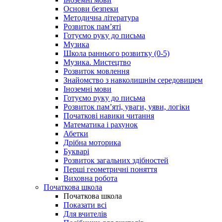
Основи безпеки
Методична література
Розвиток пам’яті
Готуємо руку до письма
Музика
Школа раннього розвитку (0-5)
Музика. Мистецтво
Розвиток мовлення
Знайомство з навколишнім середовищем
Іноземні мови
Готуємо руку до письма
Розвиток пам’яті, уваги, уяви, логіки
Початкові навики читання
Математика і рахунок
Абетки
Дрібна моторика
Букварі
Розвиток загальних здібностей
Перші геометричні поняття
Виховна робота
Початкова школа
Початкова школа
Показати всі
Для вчителів