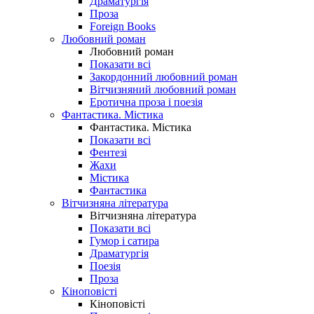
Драматургія
Проза
Foreign Books
Любовний роман
Любовний роман
Показати всі
Закордонний любовний роман
Вітчизняний любовний роман
Еротична проза і поезія
Фантастика. Містика
Фантастика. Містика
Показати всі
Фентезі
Жахи
Містика
Фантастика
Вітчизняна література
Вітчизняна література
Показати всі
Гумор і сатира
Драматургія
Поезія
Проза
Кіноповісті
Кіноповісті