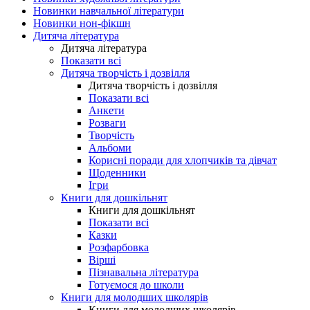
Новинки навчальної літератури
Новинки нон-фікшн
Дитяча література
Дитяча література
Показати всі
Дитяча творчість і дозвілля
Дитяча творчість і дозвілля
Показати всі
Анкети
Розваги
Творчість
Альбоми
Корисні поради для хлопчиків та дівчат
Щоденники
Ігри
Книги для дошкільнят
Книги для дошкільнят
Показати всі
Казки
Розфарбовка
Вірші
Пізнавальна література
Готуємося до школи
Книги для молодших школярів
Книги для молодших школярів