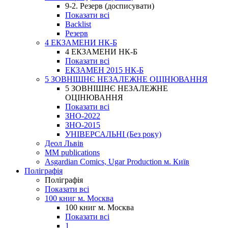
9-2. Резерв (досписувати)
Показати всі
Backlist
Резерв
4 ЕКЗАМЕНИ НК-Б
4 ЕКЗАМЕНИ НК-Б
Показати всі
ЕКЗАМЕН 2015 НК-Б
5 ЗОВНІШНЄ НЕЗАЛЕЖНЕ ОЦІНЮВАННЯ
5 ЗОВНІШНЄ НЕЗАЛЕЖНЕ
ОЦІНЮВАННЯ
Показати всі
ЗНО-2022
ЗНО-2015
УНІВЕРСАЛЬНІ (Без року)
Деол Львів
MM publications
Asgardian Comics, Ugar Production м. Київ
Поліграфія
Поліграфія
Показати всі
100 книг м. Москва
100 книг м. Москва
Показати всі
1