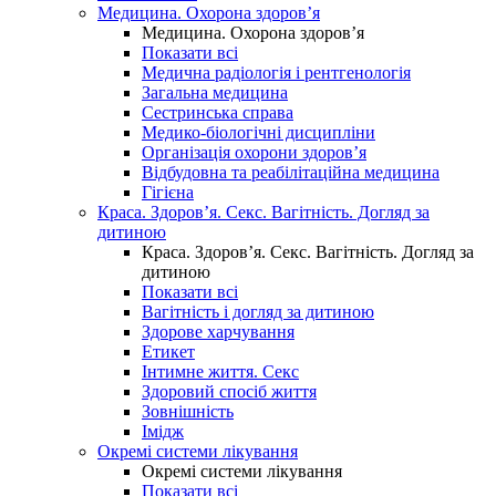
Медицина. Охорона здоров’я
Медицина. Охорона здоров’я
Показати всі
Медична радіологія і рентгенологія
Загальна медицина
Сестринська справа
Медико-біологічні дисципліни
Організація охорони здоров’я
Відбудовна та реабілітаційна медицина
Гігієна
Краса. Здоров’я. Секс. Вагітність. Догляд за
дитиною
Краса. Здоров’я. Секс. Вагітність. Догляд за
дитиною
Показати всі
Вагітність і догляд за дитиною
Здорове харчування
Етикет
Інтимне життя. Секс
Здоровий спосіб життя
Зовнішність
Імідж
Окремі системи лікування
Окремі системи лікування
Показати всі