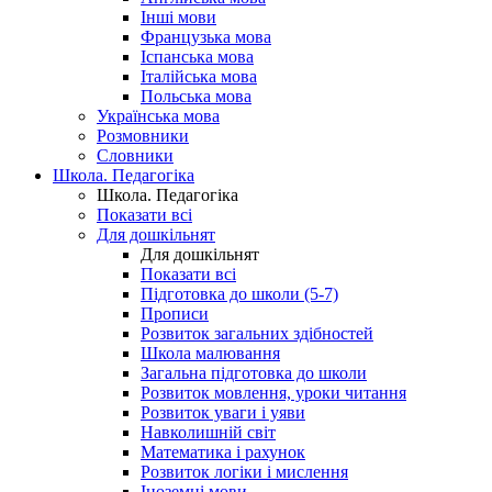
Інші мови
Французька мова
Іспанська мова
Італійська мова
Польська мова
Українська мова
Розмовники
Словники
Школа. Педагогіка
Школа. Педагогіка
Показати всі
Для дошкільнят
Для дошкільнят
Показати всі
Підготовка до школи (5-7)
Прописи
Розвиток загальних здібностей
Школа малювання
Загальна підготовка до школи
Розвиток мовлення, уроки читання
Розвиток уваги і уяви
Навколишній світ
Математика і рахунок
Розвиток логіки і мислення
Іноземні мови