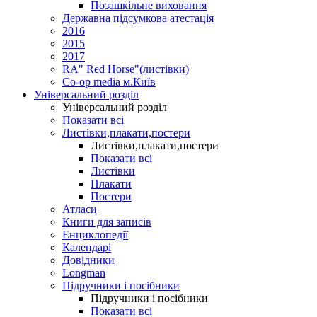
Позашкільне виховання
Державна підсумкова атестація
2016
2015
2017
RA" Red Horse"(листівки)
Co-op media м.Київ
Універсальний розділ
Універсальний розділ
Показати всі
Листівки,плакати,постери
Листівки,плакати,постери
Показати всі
Листівки
Плакати
Постери
Атласи
Книги для записів
Енциклопедії
Календарі
Довідники
Longman
Підручники і посібники
Підручники і посібники
Показати всі