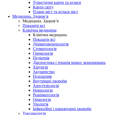
Туристичні карти та атласи
Карти світу
Плани міст та атласи міст
Медицина. Здоров’я
Медицина. Здоров’я
Показати всі
Клінічна медицина
Клінічна медицина
Показати всі
Дерматовенерологія
Стоматологія
Гінекологія
Педіатрія
Діагностика і терапія інших захворювань
Хірургія
Акушерство
Психіатрія
Внутрішні хвороби
Анестезіологія
Неврологія
Реаніматологія
Онкологія
Урологія
Інфекційні і паразитарні хвороби
Токсикологія