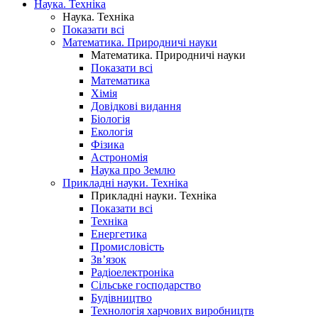
Наука. Техніка
Наука. Техніка
Показати всі
Математика. Природничі науки
Математика. Природничі науки
Показати всі
Математика
Хімія
Довідкові видання
Біологія
Екологія
Фізика
Астрономія
Наука про Землю
Прикладні науки. Техніка
Прикладні науки. Техніка
Показати всі
Техніка
Енергетика
Промисловість
Зв’язок
Радіоелектроніка
Сільське господарство
Будівництво
Технологія харчових виробництв