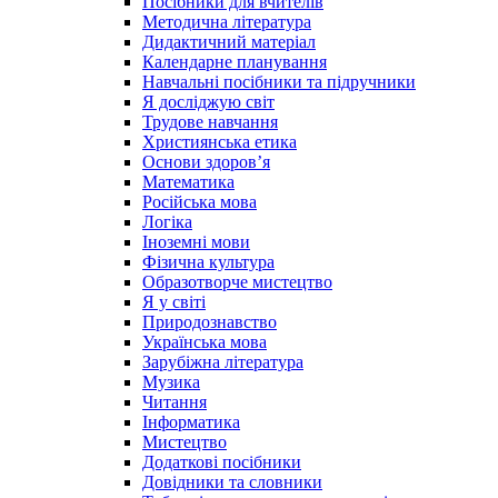
Посібники для вчителів
Методична література
Дидактичний матеріал
Календарне планування
Навчальні посібники та підручники
Я досліджую світ
Трудове навчання
Християнська етика
Основи здоров’я
Математика
Російська мова
Логіка
Іноземні мови
Фізична культура
Образотворче мистецтво
Я у світі
Природознавство
Українська мова
Зарубіжна література
Музика
Читання
Інформатика
Мистецтво
Додаткові посібники
Довідники та словники