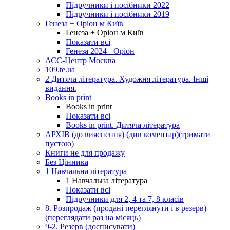
Підручники і посібники 2022
Підручники і посібники 2019
Генеза + Оріон м Київ
Генеза + Оріон м Київ
Показати всі
Генеза 2024+ Оріон
АСС-Центр Москва
109.te.ua
2 Дитяча література. Художня література. Інші
видання.
Books in print
Books in print
Показати всі
Books in print. Дитяча література
АРХІВ (до вияснення) (див коментар)(тримати
пустою)
Книги не для продажу
Без Цінника
1 Навчальна література
1 Навчальна література
Показати всі
Підручники для 2, 4 та 7, 8 класів
8. Розпродаж (продані переглянути і в резерв)
(переглядати раз на місяць)
9-2. Резерв (досписувати)