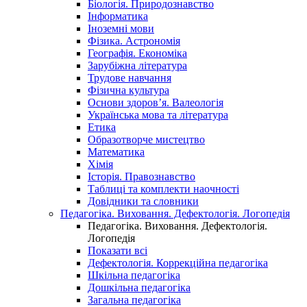
Біологія. Природознавство
Інформатика
Іноземні мови
Фізика. Астрономія
Географія. Економіка
Зарубіжна література
Трудове навчання
Фізична культура
Основи здоров’я. Валеологія
Українська мова та література
Етика
Образотворче мистецтво
Математика
Хімія
Історія. Правознавство
Таблиці та комплекти наочності
Довідники та словники
Педагогіка. Виховання. Дефектологія. Логопедія
Педагогіка. Виховання. Дефектологія.
Логопедія
Показати всі
Дефектологія. Коррекційна педагогіка
Шкільна педагогіка
Дошкільна педагогіка
Загальна педагогіка