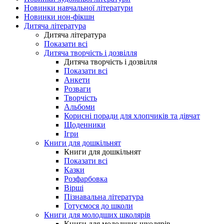
Новинки навчальної літератури
Новинки нон-фікшн
Дитяча література
Дитяча література
Показати всі
Дитяча творчість і дозвілля
Дитяча творчість і дозвілля
Показати всі
Анкети
Розваги
Творчість
Альбоми
Корисні поради для хлопчиків та дівчат
Щоденники
Ігри
Книги для дошкільнят
Книги для дошкільнят
Показати всі
Казки
Розфарбовка
Вірші
Пізнавальна література
Готуємося до школи
Книги для молодших школярів
Книги для молодших школярів