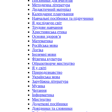
Посібники для вчителів
Методична література
Дидактичний матеріал
Календарне планування
Навчальні посібники та підручники
Я досліджую світ
Трудове навчання
Християнська етика
Основи здоров’я
Математика
Російська мова
Логіка
Іноземні мови
Фізична культура
Образотворче мистецтво
Я у світі
Природознавство
Українська мова
Зарубіжна література
Музика
Читання
Інформатика
Мистецтво
Додаткові посібники
Довідники та словники