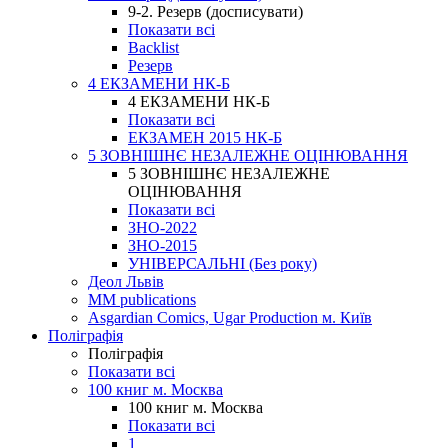
9-2. Резерв (досписувати)
Показати всі
Backlist
Резерв
4 ЕКЗАМЕНИ НК-Б
4 ЕКЗАМЕНИ НК-Б
Показати всі
ЕКЗАМЕН 2015 НК-Б
5 ЗОВНІШНЄ НЕЗАЛЕЖНЕ ОЦІНЮВАННЯ
5 ЗОВНІШНЄ НЕЗАЛЕЖНЕ
ОЦІНЮВАННЯ
Показати всі
ЗНО-2022
ЗНО-2015
УНІВЕРСАЛЬНІ (Без року)
Деол Львів
MM publications
Asgardian Comics, Ugar Production м. Київ
Поліграфія
Поліграфія
Показати всі
100 книг м. Москва
100 книг м. Москва
Показати всі
1