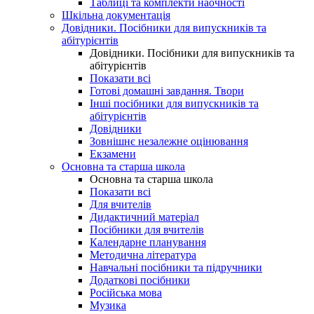
Таблиці та комплекти наочності
Шкільна документація
Довідники. Посібники для випускників та
абітурієнтів
Довідники. Посібники для випускників та
абітурієнтів
Показати всі
Готові домашні завдання. Твори
Інші посібники для випускників та
абітурієнтів
Довідники
Зовнішнє незалежне оцінювання
Екзамени
Основна та старша школа
Основна та старша школа
Показати всі
Для вчителів
Дидактичний матеріал
Посібники для вчителів
Календарне планування
Методична література
Навчальні посібники та підручники
Додаткові посібники
Російська мова
Музика