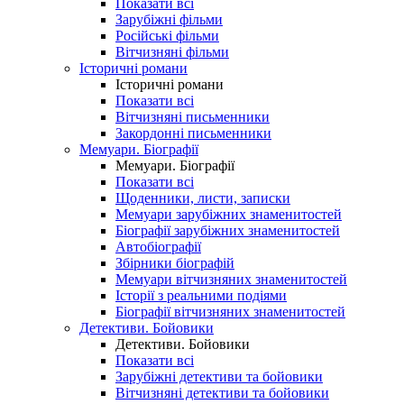
Показати всі
Зарубіжні фільми
Російські фільми
Вітчизняні фільми
Історичні романи
Історичні романи
Показати всі
Вітчизняні письменники
Закордонні письменники
Мемуари. Біографії
Мемуари. Біографії
Показати всі
Щоденники, листи, записки
Мемуари зарубіжних знаменитостей
Біографії зарубіжних знаменитостей
Автобіографії
Збірники біографій
Мемуари вітчизняних знаменитостей
Історії з реальними подіями
Біографії вітчизняних знаменитостей
Детективи. Бойовики
Детективи. Бойовики
Показати всі
Зарубіжні детективи та бойовики
Вітчизняні детективи та бойовики