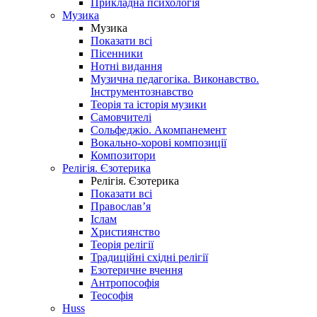
Прикладна психологія
Музика
Музика
Показати всі
Пісенники
Нотні видання
Музична педагогіка. Виконавство.
Інструментознавство
Теорія та історія музики
Самовчителі
Сольфеджіо. Акомпанемент
Вокально-хорові композиції
Композитори
Релігія. Єзотерика
Релігія. Єзотерика
Показати всі
Православ’я
Іслам
Християнство
Теорія релігії
Традиційні східні релігії
Езотеричне вчення
Антропософія
Теософія
Huss