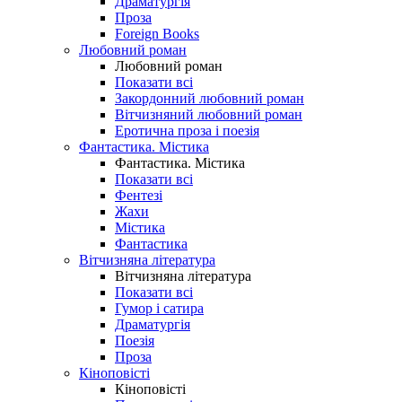
Драматургія
Проза
Foreign Books
Любовний роман
Любовний роман
Показати всі
Закордонний любовний роман
Вітчизняний любовний роман
Еротична проза і поезія
Фантастика. Містика
Фантастика. Містика
Показати всі
Фентезі
Жахи
Містика
Фантастика
Вітчизняна література
Вітчизняна література
Показати всі
Гумор і сатира
Драматургія
Поезія
Проза
Кіноповісті
Кіноповісті