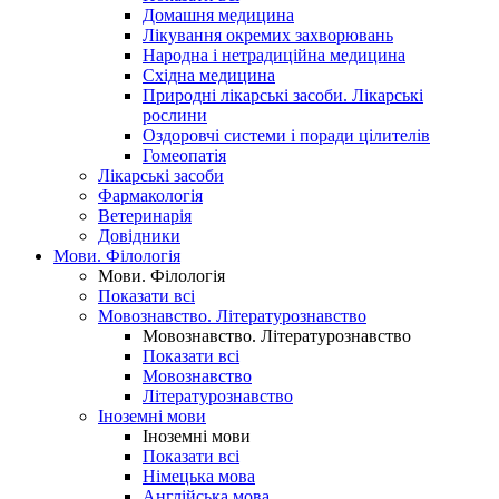
Домашня медицина
Лікування окремих захворювань
Народна і нетрадиційна медицина
Східна медицина
Природні лікарські засоби. Лікарські
рослини
Оздоровчі системи і поради цілителів
Гомеопатія
Лікарські засоби
Фармакологія
Ветеринарія
Довідники
Мови. Філологія
Мови. Філологія
Показати всі
Мовознавство. Літературознавство
Мовознавство. Літературознавство
Показати всі
Мовознавство
Літературознавство
Іноземні мови
Іноземні мови
Показати всі
Німецька мова
Англійська мова