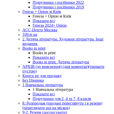
Підручники і посібники 2022
Підручники і посібники 2019
Генеза + Оріон м Київ
Генеза + Оріон м Київ
Показати всі
Генеза 2024+ Оріон
АСС-Центр Москва
109.te.ua
2 Дитяча література. Художня література. Інші
видання.
Books in print
Books in print
Показати всі
Books in print. Дитяча література
АРХІВ (до вияснення) (див коментар)(тримати
пустою)
Книги не для продажу
Без Цінника
1 Навчальна література
1 Навчальна література
Показати всі
Підручники для 2, 4 та 7, 8 класів
8. Розпродаж (продані переглянути і в резерв)
(переглядати раз на місяць)
9-2. Резерв (досписувати)