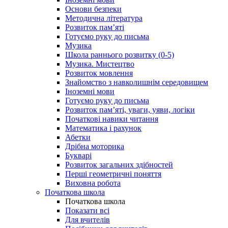
Основи безпеки
Методична література
Розвиток пам’яті
Готуємо руку до письма
Музика
Школа раннього розвитку (0-5)
Музика. Мистецтво
Розвиток мовлення
Знайомство з навколишнім середовищем
Іноземні мови
Готуємо руку до письма
Розвиток пам’яті, уваги, уяви, логіки
Початкові навики читання
Математика і рахунок
Абетки
Дрібна моторика
Букварі
Розвиток загальних здібностей
Перші геометричні поняття
Виховна робота
Початкова школа
Початкова школа
Показати всі
Для вчителів