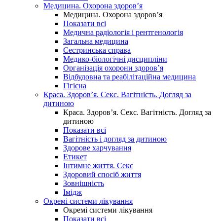
Медицина. Охорона здоров’я
Медицина. Охорона здоров’я
Показати всі
Медична радіологія і рентгенологія
Загальна медицина
Сестринська справа
Медико-біологічні дисципліни
Організація охорони здоров’я
Відбудовна та реабілітаційна медицина
Гігієна
Краса. Здоров’я. Секс. Вагітність. Догляд за
дитиною
Краса. Здоров’я. Секс. Вагітність. Догляд за
дитиною
Показати всі
Вагітність і догляд за дитиною
Здорове харчування
Етикет
Інтимне життя. Секс
Здоровий спосіб життя
Зовнішність
Імідж
Окремі системи лікування
Окремі системи лікування
Показати всі