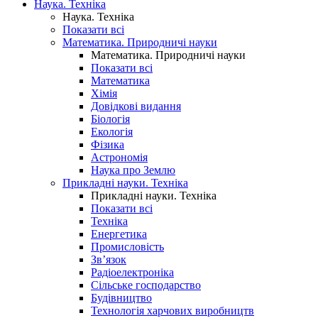
Наука. Техніка
Наука. Техніка
Показати всі
Математика. Природничі науки
Математика. Природничі науки
Показати всі
Математика
Хімія
Довідкові видання
Біологія
Екологія
Фізика
Астрономія
Наука про Землю
Прикладні науки. Техніка
Прикладні науки. Техніка
Показати всі
Техніка
Енергетика
Промисловість
Зв’язок
Радіоелектроніка
Сільське господарство
Будівництво
Технологія харчових виробництв