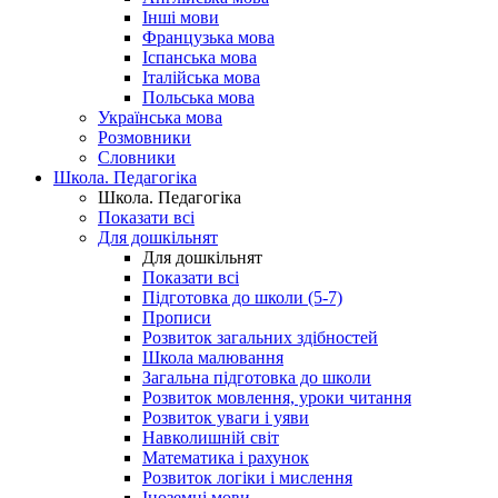
Інші мови
Французька мова
Іспанська мова
Італійська мова
Польська мова
Українська мова
Розмовники
Словники
Школа. Педагогіка
Школа. Педагогіка
Показати всі
Для дошкільнят
Для дошкільнят
Показати всі
Підготовка до школи (5-7)
Прописи
Розвиток загальних здібностей
Школа малювання
Загальна підготовка до школи
Розвиток мовлення, уроки читання
Розвиток уваги і уяви
Навколишній світ
Математика і рахунок
Розвиток логіки і мислення
Іноземні мови