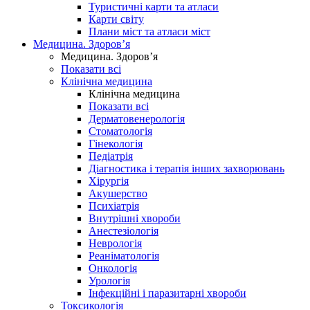
Туристичні карти та атласи
Карти світу
Плани міст та атласи міст
Медицина. Здоров’я
Медицина. Здоров’я
Показати всі
Клінічна медицина
Клінічна медицина
Показати всі
Дерматовенерологія
Стоматологія
Гінекологія
Педіатрія
Діагностика і терапія інших захворювань
Хірургія
Акушерство
Психіатрія
Внутрішні хвороби
Анестезіологія
Неврологія
Реаніматологія
Онкологія
Урологія
Інфекційні і паразитарні хвороби
Токсикологія