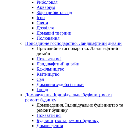
Риболовля
Акваріум
Збір грибів та ягід
Ігри
Свята
Дозвілля
Домашні тварини
Полювання
Присадибне господарство. Ландшафтний дизайн
Присадибне господарство. Ландшафтний
дизайн
Показати всі
Ландшафтний дизайн
Бджільництво
Квітництво
Сад
Домашня худоба і птахи
Город
Домоведення. Індивідуальне будівництво та
ремонт будинку
Домоведення. Індивідуальне будівництво та
ремонт будинку
Показати всі
Будівництво та ремонт будинку
Домоведення