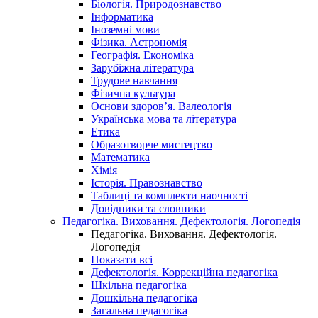
Біологія. Природознавство
Інформатика
Іноземні мови
Фізика. Астрономія
Географія. Економіка
Зарубіжна література
Трудове навчання
Фізична культура
Основи здоров’я. Валеологія
Українська мова та література
Етика
Образотворче мистецтво
Математика
Хімія
Історія. Правознавство
Таблиці та комплекти наочності
Довідники та словники
Педагогіка. Виховання. Дефектологія. Логопедія
Педагогіка. Виховання. Дефектологія.
Логопедія
Показати всі
Дефектологія. Коррекційна педагогіка
Шкільна педагогіка
Дошкільна педагогіка
Загальна педагогіка