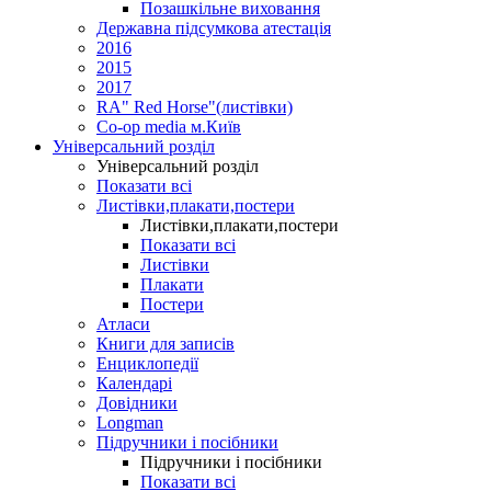
Позашкільне виховання
Державна підсумкова атестація
2016
2015
2017
RA" Red Horse"(листівки)
Co-op media м.Київ
Універсальний розділ
Універсальний розділ
Показати всі
Листівки,плакати,постери
Листівки,плакати,постери
Показати всі
Листівки
Плакати
Постери
Атласи
Книги для записів
Енциклопедії
Календарі
Довідники
Longman
Підручники і посібники
Підручники і посібники
Показати всі