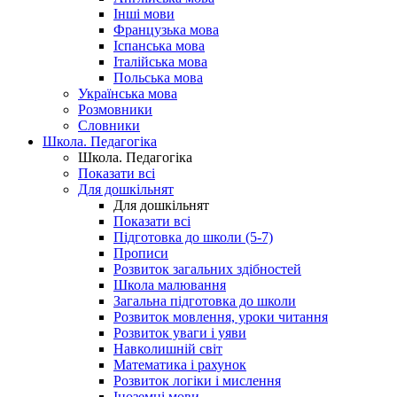
Інші мови
Французька мова
Іспанська мова
Італійська мова
Польська мова
Українська мова
Розмовники
Словники
Школа. Педагогіка
Школа. Педагогіка
Показати всі
Для дошкільнят
Для дошкільнят
Показати всі
Підготовка до школи (5-7)
Прописи
Розвиток загальних здібностей
Школа малювання
Загальна підготовка до школи
Розвиток мовлення, уроки читання
Розвиток уваги і уяви
Навколишній світ
Математика і рахунок
Розвиток логіки і мислення
Іноземні мови