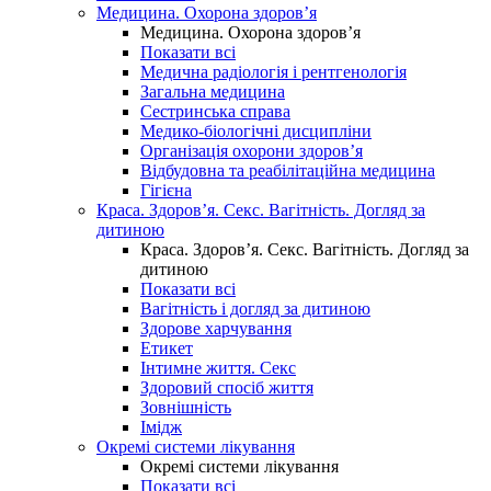
Медицина. Охорона здоров’я
Медицина. Охорона здоров’я
Показати всі
Медична радіологія і рентгенологія
Загальна медицина
Сестринська справа
Медико-біологічні дисципліни
Організація охорони здоров’я
Відбудовна та реабілітаційна медицина
Гігієна
Краса. Здоров’я. Секс. Вагітність. Догляд за
дитиною
Краса. Здоров’я. Секс. Вагітність. Догляд за
дитиною
Показати всі
Вагітність і догляд за дитиною
Здорове харчування
Етикет
Інтимне життя. Секс
Здоровий спосіб життя
Зовнішність
Імідж
Окремі системи лікування
Окремі системи лікування
Показати всі