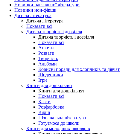
Новинки навчальної літератури
Новинки нон-фікшн
Дитяча література
Дитяча література
Показати всі
Дитяча творчість і дозвілля
Дитяча творчість і дозвілля
Показати всі
Анкети
Розваги
Творчість
Альбоми
Корисні поради для хлопчиків та дівчат
Щоденники
Ігри
Книги для дошкільнят
Книги для дошкільнят
Показати всі
Казки
Розфарбовка
Вірші
Пізнавальна література
Готуємося до школи
Книги для молодших школярів
Книги для молодших школярів