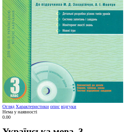
Огляд
Характеристики
опис
відгуки
Нема у наявності
0.00
Українська мова. 3