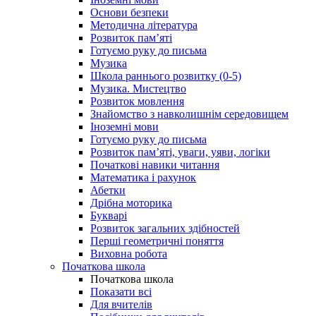
Основи безпеки
Методична література
Розвиток пам’яті
Готуємо руку до письма
Музика
Школа раннього розвитку (0-5)
Музика. Мистецтво
Розвиток мовлення
Знайомство з навколишнім середовищем
Іноземні мови
Готуємо руку до письма
Розвиток пам’яті, уваги, уяви, логіки
Початкові навики читання
Математика і рахунок
Абетки
Дрібна моторика
Букварі
Розвиток загальних здібностей
Перші геометричні поняття
Виховна робота
Початкова школа
Початкова школа
Показати всі
Для вчителів