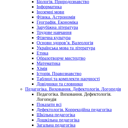
Біологія. Природознавство
Інформатика
Іноземні мови
Фізика. Астрономія
Географія. Економіка
Зарубіжна література
Трудове навчання
Фізична культура
Основи здоров’я. Валеологія
Українська мова та література
Етика
Образотворче мистецтво
Математика
Хімія
Історія. Правознавство
Таблиці та комплекти наочності
Довідники та словники
Педагогіка. Виховання. Дефектологія. Логопедія
Педагогіка. Виховання. Дефектологія.
Логопедія
Показати всі
Дефектологія. Коррекційна педагогіка
Шкільна педагогіка
Дошкільна педагогіка
Загальна педагогіка