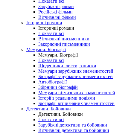
Показати всі
Зарубіжні фільми
Російські фільми
Вітчизняні фільми
Історичні романи
Історичні романи
Показати всі
Вітчизняні письменники
Закордонні письменники
Мемуари. Біографії
Мемуари. Біографії
Показати всі
Щоденники, листи, записки
Мемуари зарубіжних знаменитостей
Біографії зарубіжних знаменитостей
Автобіографії
Збірники біографій
Мемуари вітчизняних знаменитостей
Історії з реальними подіями
Біографії вітчизняних знаменитостей
Детективи. Бойовики
Детективи. Бойовики
Показати всі
Зарубіжні детективи та бойовики
Вітчизняні детективи та бойовики