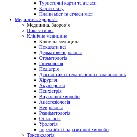
Туристичні карти та атласи
Карти світу
Плани міст та атласи міст
Медицина. Здоров’я
Медицина. Здоров’я
Показати всі
Клінічна медицина
Клінічна медицина
Показати всі
Дерматовенерологія
Стоматологія
Гінекологія
Педіатрія
Діагностика і терапія інших захворювань
Хірургія
Акушерство
Психіатрія
Внутрішні хвороби
Анестезіологія
Неврологія
Реаніматологія
Онкологія
Урологія
Інфекційні і паразитарні хвороби
Токсикологія