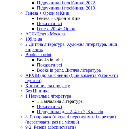
Підручники і посібники 2022
Підручники і посібники 2019
Генеза + Оріон м Київ
Генеза + Оріон м Київ
Показати всі
Генеза 2024+ Оріон
АСС-Центр Москва
109.te.ua
2 Дитяча література. Художня література. Інші
видання.
Books in print
Books in print
Показати всі
Books in print. Дитяча література
АРХІВ (до вияснення) (див коментар)(тримати
пустою)
Книги не для продажу
Без Цінника
1 Навчальна література
1 Навчальна література
Показати всі
Підручники для 2, 4 та 7, 8 класів
8. Розпродаж (продані переглянути і в резерв)
(переглядати раз на місяць)
9-2. Резерв (досписувати)