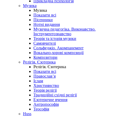
Прикладна психологія
Музика
Музика
Показати всі
Пісенники
Нотні видання
Музична педагогіка. Виконавство.
Інструментознавство
Теорія та історія музики
Самовчителі
Сольфеджіо. Акомпанемент
Вокально-хорові композиції
Композитори
Релігія. Єзотерика
Релігія. Єзотерика
Показати всі
Православ’я
Іслам
Християнство
Теорія релігії
Традиційні східні релігії
Езотеричне вчення
Антропософія
Теософія
Huss