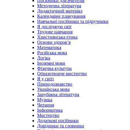
Посібники для вчителів
Методична література
Дидактичний матеріал
Календарне планування
Навчальні посібники та підручники
Я досліджую світ
Трудове навчання
Християнська етика
Основи здоров’я
Математика
Російська мова
Логіка
Іноземні мови
Фізична культура
Образотворче мистецтво
Я у світі
Природознавство
Українська мова
Зарубіжна література
Музика
Читання
Інформатика
Мистецтво
Додаткові посібники
Довідники та словники