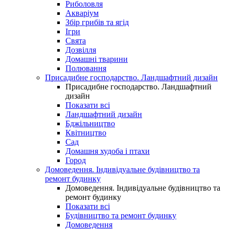
Риболовля
Акваріум
Збір грибів та ягід
Ігри
Свята
Дозвілля
Домашні тварини
Полювання
Присадибне господарство. Ландшафтний дизайн
Присадибне господарство. Ландшафтний
дизайн
Показати всі
Ландшафтний дизайн
Бджільництво
Квітництво
Сад
Домашня худоба і птахи
Город
Домоведення. Індивідуальне будівництво та
ремонт будинку
Домоведення. Індивідуальне будівництво та
ремонт будинку
Показати всі
Будівництво та ремонт будинку
Домоведення