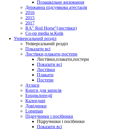
Позашкільне виховання
Державна підсумкова атестація
2016
2015
2017
RA" Red Horse"(листівки)
Co-op media м.Київ
Універсальний розділ
Універсальний розділ
Показати всі
Листівки,плакати,постери
Листівки,плакати,постери
Показати всі
Листівки
Плакати
Постери
Атласи
Книги для записів
Енциклопедії
Календарі
Довідники
Longman
Підручники і посібники
Підручники і посібники
Показати всі