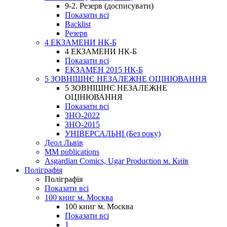
9-2. Резерв (досписувати)
Показати всі
Backlist
Резерв
4 ЕКЗАМЕНИ НК-Б
4 ЕКЗАМЕНИ НК-Б
Показати всі
ЕКЗАМЕН 2015 НК-Б
5 ЗОВНІШНЄ НЕЗАЛЕЖНЕ ОЦІНЮВАННЯ
5 ЗОВНІШНЄ НЕЗАЛЕЖНЕ
ОЦІНЮВАННЯ
Показати всі
ЗНО-2022
ЗНО-2015
УНІВЕРСАЛЬНІ (Без року)
Деол Львів
MM publications
Asgardian Comics, Ugar Production м. Київ
Поліграфія
Поліграфія
Показати всі
100 книг м. Москва
100 книг м. Москва
Показати всі
1