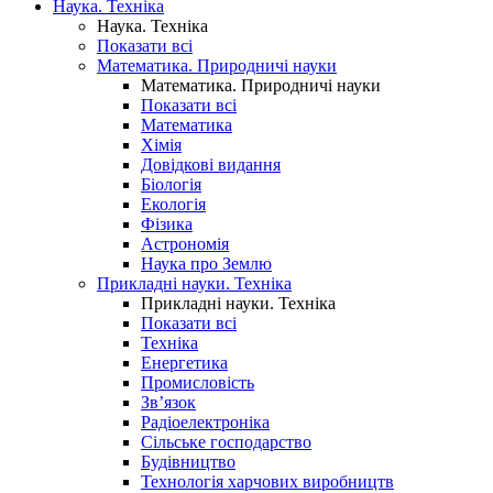
Наука. Техніка
Наука. Техніка
Показати всі
Математика. Природничі науки
Математика. Природничі науки
Показати всі
Математика
Хімія
Довідкові видання
Біологія
Екологія
Фізика
Астрономія
Наука про Землю
Прикладні науки. Техніка
Прикладні науки. Техніка
Показати всі
Техніка
Енергетика
Промисловість
Зв’язок
Радіоелектроніка
Сільське господарство
Будівництво
Технологія харчових виробництв