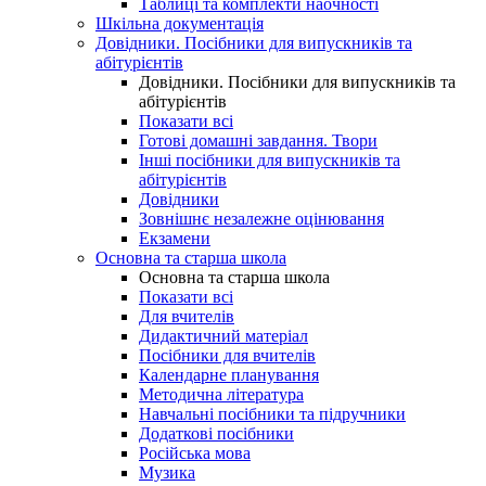
Таблиці та комплекти наочності
Шкільна документація
Довідники. Посібники для випускників та
абітурієнтів
Довідники. Посібники для випускників та
абітурієнтів
Показати всі
Готові домашні завдання. Твори
Інші посібники для випускників та
абітурієнтів
Довідники
Зовнішнє незалежне оцінювання
Екзамени
Основна та старша школа
Основна та старша школа
Показати всі
Для вчителів
Дидактичний матеріал
Посібники для вчителів
Календарне планування
Методична література
Навчальні посібники та підручники
Додаткові посібники
Російська мова
Музика