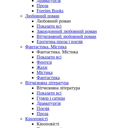
Драматургія
Проза
Foreign Books
Любовний роман
Любовний роман
Показати всі
Закордонний любовний роман
Вітчизняний любовний роман
Еротична проза і поезія
Фантастика. Містика
Фантастика. Містика
Показати всі
Фентезі
Жахи
Містика
Фантастика
Вітчизняна література
Вітчизняна література
Показати всі
Гумор і сатира
Драматургія
Поезія
Проза
Кіноповісті
Кіноповісті