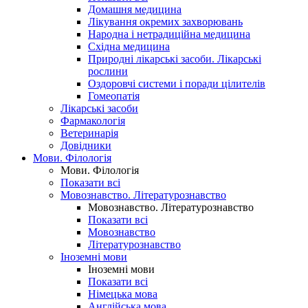
Домашня медицина
Лікування окремих захворювань
Народна і нетрадиційна медицина
Східна медицина
Природні лікарські засоби. Лікарські
рослини
Оздоровчі системи і поради цілителів
Гомеопатія
Лікарські засоби
Фармакологія
Ветеринарія
Довідники
Мови. Філологія
Мови. Філологія
Показати всі
Мовознавство. Літературознавство
Мовознавство. Літературознавство
Показати всі
Мовознавство
Літературознавство
Іноземні мови
Іноземні мови
Показати всі
Німецька мова
Англійська мова