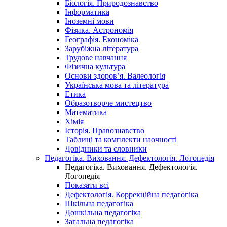
Біологія. Природознавство
Інформатика
Іноземні мови
Фізика. Астрономія
Географія. Економіка
Зарубіжна література
Трудове навчання
Фізична культура
Основи здоров’я. Валеологія
Українська мова та література
Етика
Образотворче мистецтво
Математика
Хімія
Історія. Правознавство
Таблиці та комплекти наочності
Довідники та словники
Педагогіка. Виховання. Дефектологія. Логопедія
Педагогіка. Виховання. Дефектологія.
Логопедія
Показати всі
Дефектологія. Коррекційна педагогіка
Шкільна педагогіка
Дошкільна педагогіка
Загальна педагогіка