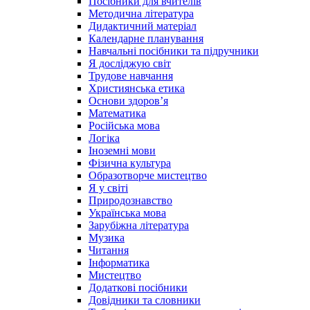
Посібники для вчителів
Методична література
Дидактичний матеріал
Календарне планування
Навчальні посібники та підручники
Я досліджую світ
Трудове навчання
Християнська етика
Основи здоров’я
Математика
Російська мова
Логіка
Іноземні мови
Фізична культура
Образотворче мистецтво
Я у світі
Природознавство
Українська мова
Зарубіжна література
Музика
Читання
Інформатика
Мистецтво
Додаткові посібники
Довідники та словники