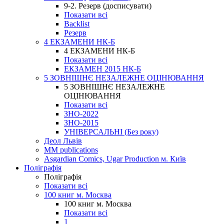
9-2. Резерв (досписувати)
Показати всі
Backlist
Резерв
4 ЕКЗАМЕНИ НК-Б
4 ЕКЗАМЕНИ НК-Б
Показати всі
ЕКЗАМЕН 2015 НК-Б
5 ЗОВНІШНЄ НЕЗАЛЕЖНЕ ОЦІНЮВАННЯ
5 ЗОВНІШНЄ НЕЗАЛЕЖНЕ
ОЦІНЮВАННЯ
Показати всі
ЗНО-2022
ЗНО-2015
УНІВЕРСАЛЬНІ (Без року)
Деол Львів
MM publications
Asgardian Comics, Ugar Production м. Київ
Поліграфія
Поліграфія
Показати всі
100 книг м. Москва
100 книг м. Москва
Показати всі
1