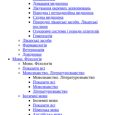
Домашня медицина
Лікування окремих захворювань
Народна і нетрадиційна медицина
Східна медицина
Природні лікарські засоби. Лікарські
рослини
Оздоровчі системи і поради цілителів
Гомеопатія
Лікарські засоби
Фармакологія
Ветеринарія
Довідники
Мови. Філологія
Мови. Філологія
Показати всі
Мовознавство. Літературознавство
Мовознавство. Літературознавство
Показати всі
Мовознавство
Літературознавство
Іноземні мови
Іноземні мови
Показати всі
Німецька мова
Англійська мова