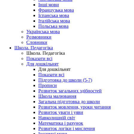
Інші мови
Французька мова
Іспанська мова
Італійська мова
Польська мова
Українська мова
Розмовники
Словники
Школа. Педагогіка
Школа. Педагогіка
Показати всі
Для дошкільнят
Для дошкільнят
Показати всі
Підготовка до школи (5-7)
Прописи
Розвиток загальних здібностей
Школа малювання
Загальна підготовка до школи
Розвиток мовлення, уроки читання
Розвиток уваги і уяви
Навколишній світ
Математика і рахунок
Розвиток логіки і мислення
Іноземні мови