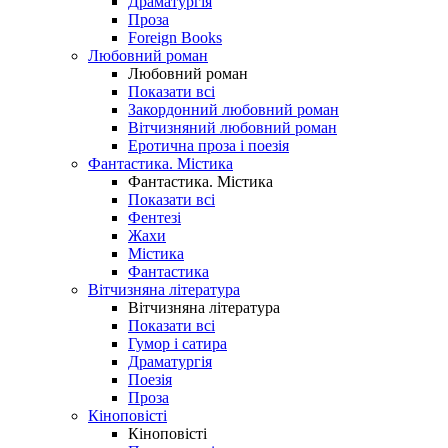
Драматургія
Проза
Foreign Books
Любовний роман
Любовний роман
Показати всі
Закордонний любовний роман
Вітчизняний любовний роман
Еротична проза і поезія
Фантастика. Містика
Фантастика. Містика
Показати всі
Фентезі
Жахи
Містика
Фантастика
Вітчизняна література
Вітчизняна література
Показати всі
Гумор і сатира
Драматургія
Поезія
Проза
Кіноповісті
Кіноповісті