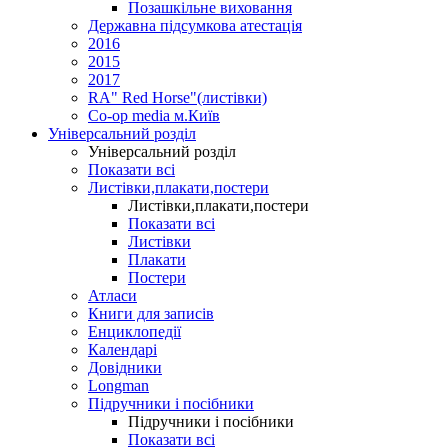
Позашкільне виховання
Державна підсумкова атестація
2016
2015
2017
RA" Red Horse"(листівки)
Co-op media м.Київ
Універсальний розділ
Універсальний розділ
Показати всі
Листівки,плакати,постери
Листівки,плакати,постери
Показати всі
Листівки
Плакати
Постери
Атласи
Книги для записів
Енциклопедії
Календарі
Довідники
Longman
Підручники і посібники
Підручники і посібники
Показати всі