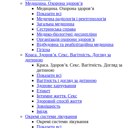
Медицина. Охорона здоров’я
Медицина. Охорона здоров’я
Показати всі
Медична радіологія і рентгенологія
Загальна медицина
Сестринська справа
Медико-біологічні дисципліни
Організація охорони здоров’я
Відбудовна та реабілітаційна медицина
Гігієна
Краса. Здоров’я. Секс. Вагітність. Догляд за
дитиною
Краса. Здоров’я. Секс. Вагітність. Догляд за
дитиною
Показати всі
Вагітність і догляд за дитиною
Здорове харчування
Етикет
Інтимне життя. Секс
Здоровий спосіб життя
Зовнішність
Імідж
Окремі системи лікування
Окремі системи лікування
Показати всі