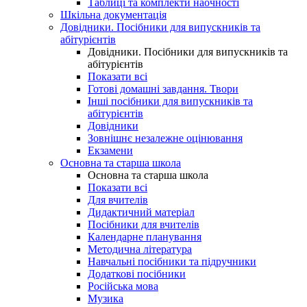
Таблиці та комплекти наочності
Шкільна документація
Довідники. Посібники для випускників та
абітурієнтів
Довідники. Посібники для випускників та
абітурієнтів
Показати всі
Готові домашні завдання. Твори
Інші посібники для випускників та
абітурієнтів
Довідники
Зовнішнє незалежне оцінювання
Екзамени
Основна та старша школа
Основна та старша школа
Показати всі
Для вчителів
Дидактичний матеріал
Посібники для вчителів
Календарне планування
Методична література
Навчальні посібники та підручники
Додаткові посібники
Російська мова
Музика