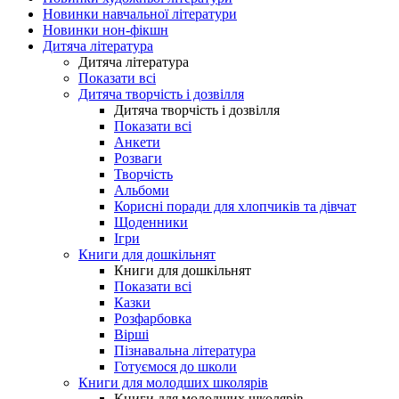
Новинки навчальної літератури
Новинки нон-фікшн
Дитяча література
Дитяча література
Показати всі
Дитяча творчість і дозвілля
Дитяча творчість і дозвілля
Показати всі
Анкети
Розваги
Творчість
Альбоми
Корисні поради для хлопчиків та дівчат
Щоденники
Ігри
Книги для дошкільнят
Книги для дошкільнят
Показати всі
Казки
Розфарбовка
Вірші
Пізнавальна література
Готуємося до школи
Книги для молодших школярів
Книги для молодших школярів