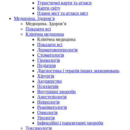
Туристичні карти та атласи
Карти світу
Плани міст та атласи міст
Медицина. Здоров’я
Медицина. Здоров’я
Показати всі
Клінічна медицина
Клінічна медицина
Показати всі
Дерматовенерологія
Стоматологія
Гінекологія
Педіатрія
Діагностика і терапія інших захворювань
Хірургія
Акушерство
Психіатрія
Внутрішні хвороби
Анестезіологія
Неврологія
Реаніматологія
Онкологія
Урологія
Інфекційні і паразитарні хвороби
Токсикологія