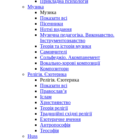
Прикладна психологія
Музика
Музика
Показати всі
Пісенники
Нотні видання
Музична педагогіка. Виконавство.
Інструментознавство
Теорія та історія музики
Самовчителі
Сольфеджіо. Акомпанемент
Вокально-хорові композиції
Композитори
Релігія. Єзотерика
Релігія. Єзотерика
Показати всі
Православ’я
Іслам
Християнство
Теорія релігії
Традиційні східні релігії
Езотеричне вчення
Антропософія
Теософія
Huss