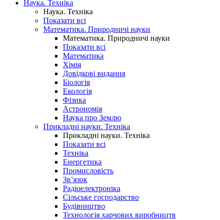
Наука. Техніка
Наука. Техніка
Показати всі
Математика. Природничі науки
Математика. Природничі науки
Показати всі
Математика
Хімія
Довідкові видання
Біологія
Екологія
Фізика
Астрономія
Наука про Землю
Прикладні науки. Техніка
Прикладні науки. Техніка
Показати всі
Техніка
Енергетика
Промисловість
Зв’язок
Радіоелектроніка
Сільське господарство
Будівництво
Технологія харчових виробництв