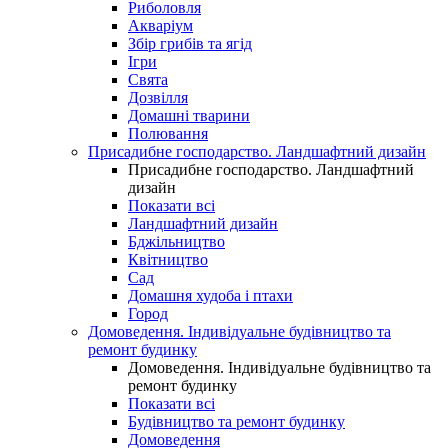
Риболовля
Акваріум
Збір грибів та ягід
Ігри
Свята
Дозвілля
Домашні тварини
Полювання
Присадибне господарство. Ландшафтний дизайн
Присадибне господарство. Ландшафтний
дизайн
Показати всі
Ландшафтний дизайн
Бджільництво
Квітництво
Сад
Домашня худоба і птахи
Город
Домоведення. Індивідуальне будівництво та
ремонт будинку
Домоведення. Індивідуальне будівництво та
ремонт будинку
Показати всі
Будівництво та ремонт будинку
Домоведення