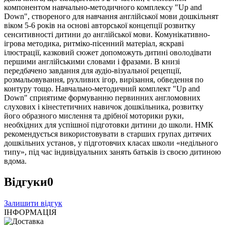
компонентом навчально-методичного комплексу "Up and
Down", створеного для навчання англійської мови дошкільнят
віком 5-6 років на основі авторської концепції розвитку
сенситивності дитини до англійської мови. Комунікативно-
ігрова методика, ритміко-пісенний матеріал, яскраві
ілюстрації, казковий сюжет допоможуть дитині оволодівати
першими англійськими словами і фразами. В книзі
передбачено завдання для аудіо-візуальної рецепції,
розмальовування, рухливих ігор, вирізання, обведення по
контуру тощо. Навчально-методичний комплект "Up and
Down" сприятиме формуванню первинних англомовних
слухових і кінестетичних навичок дошкільника, розвитку
його образного мислення та дрібної моторики руки,
необхідних для успішної підготовки дитини до школи. НМК
рекомендується використовувати в старших групах дитячих
дошкільних установ, у підготовчих класах школи «недільного
типу», під час індивідуальних занять батьків із своєю дитиною
вдома.
Відгуки
0
Залишити відгук
ІНФОРМАЦІЯ