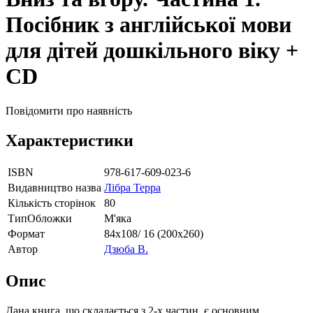
Посібник з англійської мови
для дітей дошкільного віку +
CD
Повідомити про наявність
Характеристики
ISBN
978-617-609-023-6
Видавництво назва
Лібра Терра
Кількість сторінок
80
ТипОбложки
М'яка
Формат
84х108/ 16 (200х260)
Автор
Дзюба В.
Опис
Дана книга, що складається з 2-х частин, є основним