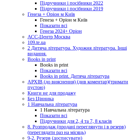
Підручники і посібники 2022
Підручники і посібники 2019
Генеза + Оріон м Київ
Генеза + Оріон м Київ
Показати всі
Генеза 2024+ Оріон
АСС-Центр Москва
109.te.ua
2 Дитяча література. Художня література. Інші
видання.
Books in print
Books in print
Показати всі
Books in print. Дитяча література
АРХІВ (до вияснення) (див коментар)(тримати
пустою)
Книги не для продажу
Без Цінника
1 Навчальна література
1 Навчальна література
Показати всі
Підручники для 2, 4 та 7, 8 класів
8. Розпродаж (продані переглянути і в резерв)
(переглядати раз на місяць)
9-2. Резерв (досписувати)