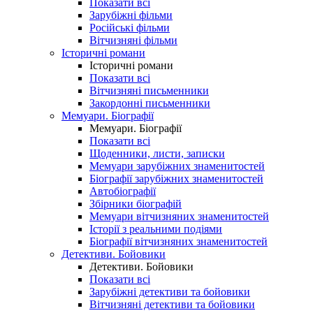
Показати всі
Зарубіжні фільми
Російські фільми
Вітчизняні фільми
Історичні романи
Історичні романи
Показати всі
Вітчизняні письменники
Закордонні письменники
Мемуари. Біографії
Мемуари. Біографії
Показати всі
Щоденники, листи, записки
Мемуари зарубіжних знаменитостей
Біографії зарубіжних знаменитостей
Автобіографії
Збірники біографій
Мемуари вітчизняних знаменитостей
Історії з реальними подіями
Біографії вітчизняних знаменитостей
Детективи. Бойовики
Детективи. Бойовики
Показати всі
Зарубіжні детективи та бойовики
Вітчизняні детективи та бойовики