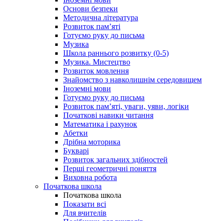
Основи безпеки
Методична література
Розвиток пам’яті
Готуємо руку до письма
Музика
Школа раннього розвитку (0-5)
Музика. Мистецтво
Розвиток мовлення
Знайомство з навколишнім середовищем
Іноземні мови
Готуємо руку до письма
Розвиток пам’яті, уваги, уяви, логіки
Початкові навики читання
Математика і рахунок
Абетки
Дрібна моторика
Букварі
Розвиток загальних здібностей
Перші геометричні поняття
Виховна робота
Початкова школа
Початкова школа
Показати всі
Для вчителів