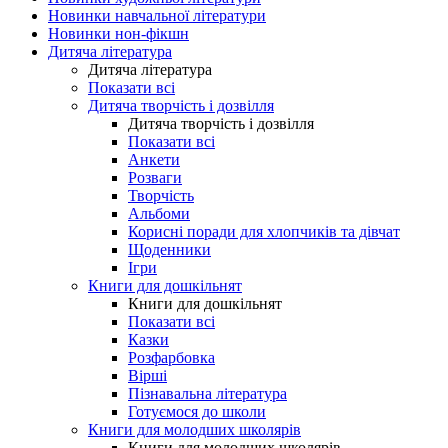
Новинки навчальної літератури
Новинки нон-фікшн
Дитяча література
Дитяча література
Показати всі
Дитяча творчість і дозвілля
Дитяча творчість і дозвілля
Показати всі
Анкети
Розваги
Творчість
Альбоми
Корисні поради для хлопчиків та дівчат
Щоденники
Ігри
Книги для дошкільнят
Книги для дошкільнят
Показати всі
Казки
Розфарбовка
Вірші
Пізнавальна література
Готуємося до школи
Книги для молодших школярів
Книги для молодших школярів