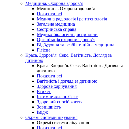
Медицина. Охорона здоров’я
Медицина. Охорона здоров’я
Показати всі
Медична радіологія і рентгенологія
Загальна медицина
Сестринська справа
Медико-біологічні дисципліни
Організація охорони здоров’я
Відбудовна та реабілітаційна медицина
Гігієна
Краса. Здоров’я. Секс. Вагітність. Догляд за
дитиною
Краса. Здоров’я. Секс. Вагітність. Догляд за
дитиною
Показати всі
Вагітність і догляд за дитиною
Здорове харчування
Етикет
Інтимне життя. Секс
Здоровий спосіб життя
Зовнішність
Імідж
Окремі системи лікування
Окремі системи лікування
Показати всі