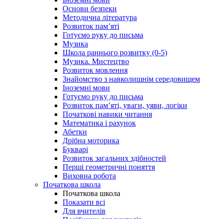
Основи безпеки
Методична література
Розвиток пам’яті
Готуємо руку до письма
Музика
Школа раннього розвитку (0-5)
Музика. Мистецтво
Розвиток мовлення
Знайомство з навколишнім середовищем
Іноземні мови
Готуємо руку до письма
Розвиток пам’яті, уваги, уяви, логіки
Початкові навики читання
Математика і рахунок
Абетки
Дрібна моторика
Букварі
Розвиток загальних здібностей
Перші геометричні поняття
Виховна робота
Початкова школа
Початкова школа
Показати всі
Для вчителів