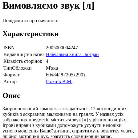
Вимовляємо звук [л]
Повідомити про наявність
Характеристики
ISBN
2005000004247
Видавництво назва
Навчальна книга -Богдан
Кількість сторінок
4
ТипОбложки
М'яка
Формат
60х84/ 8 (205х290)
Автор
Рожнів В.М.
Опис
Запропонований комплект складається із 12 логопедичних
кубиків з яскравими малюнками на гранях. У назвах усіх
зображених предметів міститься звук [л] у різних позиціях.
Ігрові вправи з кубиками допоможуть усунути недоліки
усного мовлення Вашої дитини, сприятимуть розвитку уваги,
дрібної моторики рук, збагатять словниковий запас,