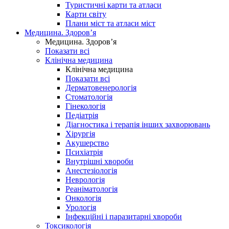
Туристичні карти та атласи
Карти світу
Плани міст та атласи міст
Медицина. Здоров’я
Медицина. Здоров’я
Показати всі
Клінічна медицина
Клінічна медицина
Показати всі
Дерматовенерологія
Стоматологія
Гінекологія
Педіатрія
Діагностика і терапія інших захворювань
Хірургія
Акушерство
Психіатрія
Внутрішні хвороби
Анестезіологія
Неврологія
Реаніматологія
Онкологія
Урологія
Інфекційні і паразитарні хвороби
Токсикологія