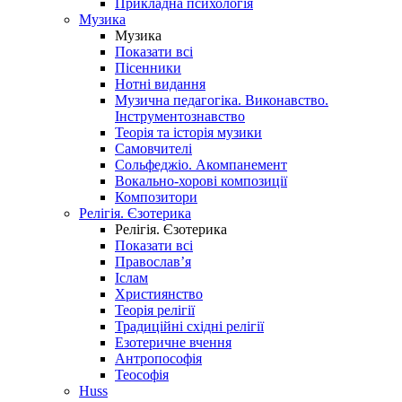
Прикладна психологія
Музика
Музика
Показати всі
Пісенники
Нотні видання
Музична педагогіка. Виконавство.
Інструментознавство
Теорія та історія музики
Самовчителі
Сольфеджіо. Акомпанемент
Вокально-хорові композиції
Композитори
Релігія. Єзотерика
Релігія. Єзотерика
Показати всі
Православ’я
Іслам
Християнство
Теорія релігії
Традиційні східні релігії
Езотеричне вчення
Антропософія
Теософія
Huss