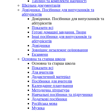
Таблиці та комплекти наочності
Шкільна документація
Довідники. Посібники для випускників та
абітурієнтів
Довідники. Посібники для випускників та
абітурієнтів
Показати всі
Готові домашні завдання. Твори
Інші посібники для випускників та
абітурієнтів
Довідники
Зовнішнє незалежне оцінювання
Екзамени
Основна та старша школа
Основна та старша школа
Показати всі
Для вчителів
Дидактичний матеріал
Посібники для вчителів
Календарне планування
Методична література
Навчальні посібники та підручники
Додаткові посібники
Російська мова
Музика