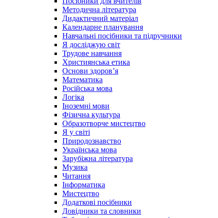
Посібники для вчителів
Методична література
Дидактичний матеріал
Календарне планування
Навчальні посібники та підручники
Я досліджую світ
Трудове навчання
Християнська етика
Основи здоров’я
Математика
Російська мова
Логіка
Іноземні мови
Фізична культура
Образотворче мистецтво
Я у світі
Природознавство
Українська мова
Зарубіжна література
Музика
Читання
Інформатика
Мистецтво
Додаткові посібники
Довідники та словники