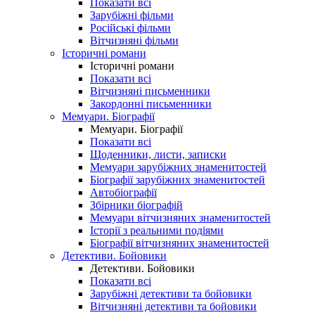
Показати всі
Зарубіжні фільми
Російські фільми
Вітчизняні фільми
Історичні романи
Історичні романи
Показати всі
Вітчизняні письменники
Закордонні письменники
Мемуари. Біографії
Мемуари. Біографії
Показати всі
Щоденники, листи, записки
Мемуари зарубіжних знаменитостей
Біографії зарубіжних знаменитостей
Автобіографії
Збірники біографій
Мемуари вітчизняних знаменитостей
Історії з реальними подіями
Біографії вітчизняних знаменитостей
Детективи. Бойовики
Детективи. Бойовики
Показати всі
Зарубіжні детективи та бойовики
Вітчизняні детективи та бойовики