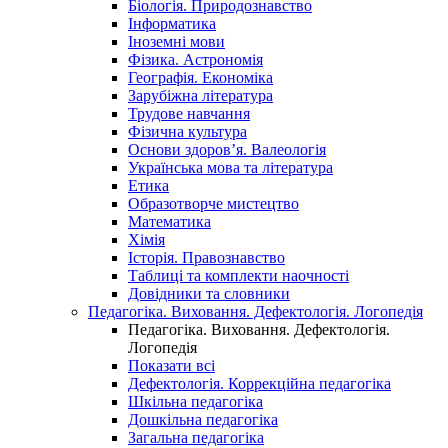
Біологія. Природознавство
Інформатика
Іноземні мови
Фізика. Астрономія
Географія. Економіка
Зарубіжна література
Трудове навчання
Фізична культура
Основи здоров’я. Валеологія
Українська мова та література
Етика
Образотворче мистецтво
Математика
Хімія
Історія. Правознавство
Таблиці та комплекти наочності
Довідники та словники
Педагогіка. Виховання. Дефектологія. Логопедія
Педагогіка. Виховання. Дефектологія.
Логопедія
Показати всі
Дефектологія. Коррекційна педагогіка
Шкільна педагогіка
Дошкільна педагогіка
Загальна педагогіка