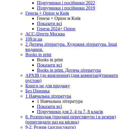
Підручники і посібники 2022
Підручники і посібники 2019
Генеза + Оріон м Київ
Генеза + Оріон м Київ
Показати всі
Генеза 2024+ Оріон
АСС-Центр Москва
109.te.ua
2 Дитяча література. Художня література. Інші
видання.
Books in print
Books in print
Показати всі
Books in print. Дитяча література
АРХІВ (до вияснення) (див коментар)(тримати
пустою)
Книги не для продажу
Без Цінника
1 Навчальна література
1 Навчальна література
Показати всі
Підручники для 2, 4 та 7, 8 класів
8. Розпродаж (продані переглянути і в резерв)
(переглядати раз на місяць)
9-2. Резерв (досписувати)