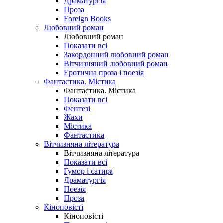
Драматургія
Проза
Foreign Books
Любовний роман
Любовний роман
Показати всі
Закордонний любовний роман
Вітчизняний любовний роман
Еротична проза і поезія
Фантастика. Містика
Фантастика. Містика
Показати всі
Фентезі
Жахи
Містика
Фантастика
Вітчизняна література
Вітчизняна література
Показати всі
Гумор і сатира
Драматургія
Поезія
Проза
Кіноповісті
Кіноповісті