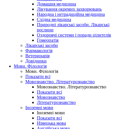
Домашня медицина
Лікування окремих захворювань
Народна і нетрадиційна медицина
Східна медицина
Природні лікарські засоби. Лікарські
рослини
Оздоровчі системи і поради цілителів
Гомеопатія
Лікарські засоби
Фармакологія
Ветеринарія
Довідники
Мови. Філологія
Мови. Філологія
Показати всі
Мовознавство. Літературознавство
Мовознавство. Літературознавство
Показати всі
Мовознавство
Літературознавство
Іноземні мови
Іноземні мови
Показати всі
Німецька мова
Англійська мова