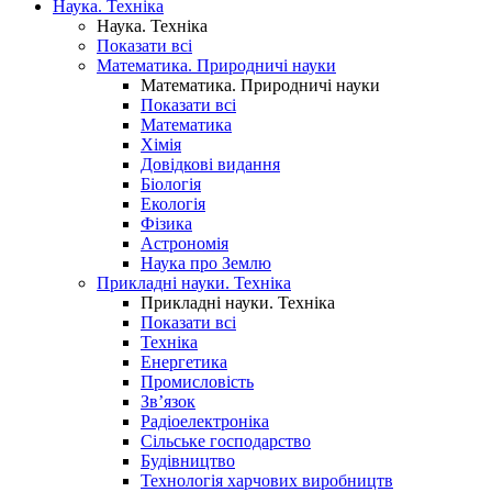
Наука. Техніка
Наука. Техніка
Показати всі
Математика. Природничі науки
Математика. Природничі науки
Показати всі
Математика
Хімія
Довідкові видання
Біологія
Екологія
Фізика
Астрономія
Наука про Землю
Прикладні науки. Техніка
Прикладні науки. Техніка
Показати всі
Техніка
Енергетика
Промисловість
Зв’язок
Радіоелектроніка
Сільське господарство
Будівництво
Технологія харчових виробництв