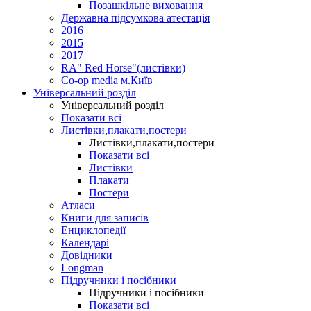
Позашкільне виховання
Державна підсумкова атестація
2016
2015
2017
RA" Red Horse"(листівки)
Co-op media м.Київ
Універсальний розділ
Універсальний розділ
Показати всі
Листівки,плакати,постери
Листівки,плакати,постери
Показати всі
Листівки
Плакати
Постери
Атласи
Книги для записів
Енциклопедії
Календарі
Довідники
Longman
Підручники і посібники
Підручники і посібники
Показати всі