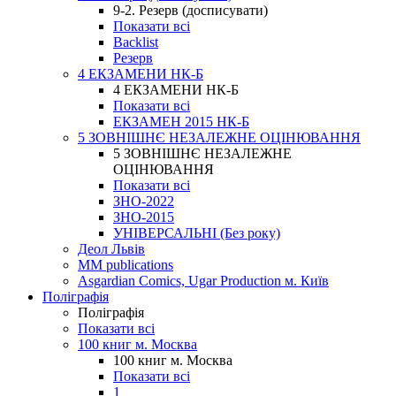
9-2. Резерв (досписувати)
Показати всі
Backlist
Резерв
4 ЕКЗАМЕНИ НК-Б
4 ЕКЗАМЕНИ НК-Б
Показати всі
ЕКЗАМЕН 2015 НК-Б
5 ЗОВНІШНЄ НЕЗАЛЕЖНЕ ОЦІНЮВАННЯ
5 ЗОВНІШНЄ НЕЗАЛЕЖНЕ
ОЦІНЮВАННЯ
Показати всі
ЗНО-2022
ЗНО-2015
УНІВЕРСАЛЬНІ (Без року)
Деол Львів
MM publications
Asgardian Comics, Ugar Production м. Київ
Поліграфія
Поліграфія
Показати всі
100 книг м. Москва
100 книг м. Москва
Показати всі
1