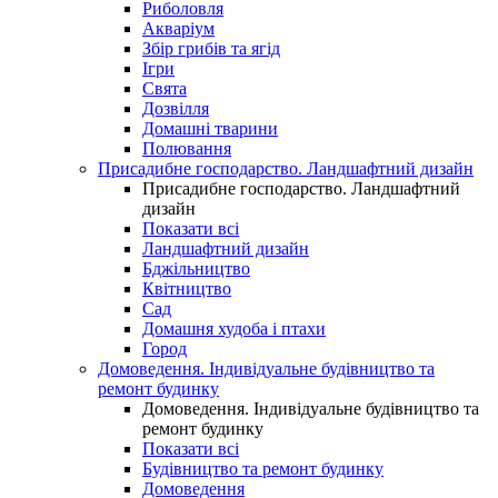
Риболовля
Акваріум
Збір грибів та ягід
Ігри
Свята
Дозвілля
Домашні тварини
Полювання
Присадибне господарство. Ландшафтний дизайн
Присадибне господарство. Ландшафтний
дизайн
Показати всі
Ландшафтний дизайн
Бджільництво
Квітництво
Сад
Домашня худоба і птахи
Город
Домоведення. Індивідуальне будівництво та
ремонт будинку
Домоведення. Індивідуальне будівництво та
ремонт будинку
Показати всі
Будівництво та ремонт будинку
Домоведення