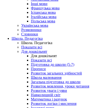
Інші мови
Французька мова
Іспанська мова
Італійська мова
Польська мова
Українська мова
Розмовники
Словники
Школа. Педагогіка
Школа. Педагогіка
Показати всі
Для дошкільнят
Для дошкільнят
Показати всі
Підготовка до школи (5-7)
Прописи
Розвиток загальних здібностей
Школа малювання
Загальна підготовка до школи
Розвиток мовлення, уроки читання
Розвиток уваги і уяви
Навколишній світ
Математика і рахунок
Розвиток логіки і мислення
Іноземні мови