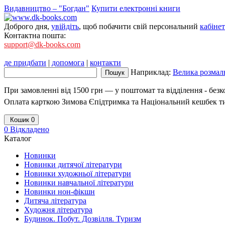
Видавництво – "Богдан"
Купити електронні книги
Доброго дня,
увійдіть
, щоб побачити свій персональний
кабінет
Контактна пошта:
support@dk-books.com
де придбати
|
допомога
|
контакти
Наприклад:
Велика розмаль
При замовленні від 1500 грн — у поштомат та відділення - без
Оплата карткою Зимова Єпідтримка та Національний кешбек т
Кошик
0
0
Відкладено
Каталог
Новинки
Новинки дитячої літератури
Новинки художньої літератури
Новинки навчальної літератури
Новинки нон-фікшн
Дитяча література
Художня література
Будинок. Побут. Дозвілля. Туризм