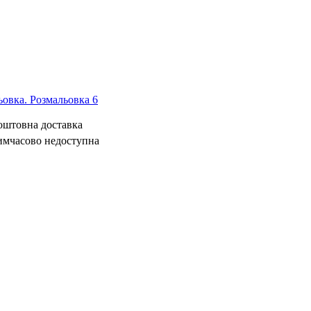
овка. Розмальовка 6
коштовна доставка
имчасово недоступна