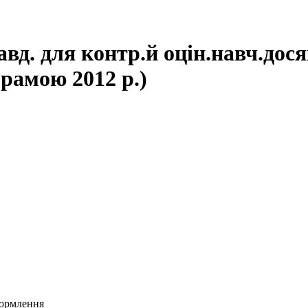
вд. для контр.й оцін.навч.досяг
грамою 2012 р.)
формлення