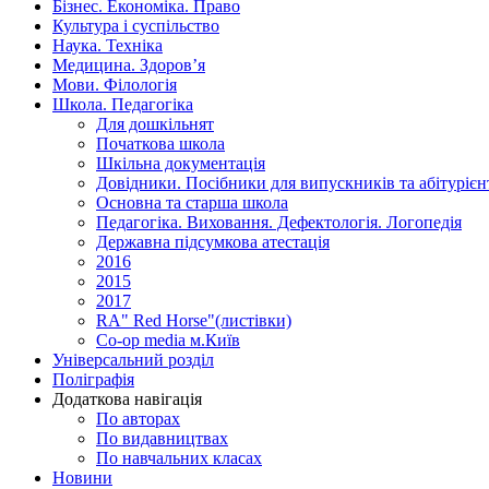
Бізнес. Економіка. Право
Культура і суспільство
Наука. Техніка
Медицина. Здоров’я
Мови. Філологія
Школа. Педагогіка
Для дошкільнят
Початкова школа
Шкільна документація
Довідники. Посібники для випускників та абітурієн
Основна та старша школа
Педагогіка. Виховання. Дефектологія. Логопедія
Державна підсумкова атестація
2016
2015
2017
RA" Red Horse"(листівки)
Co-op media м.Київ
Універсальний розділ
Поліграфія
Додаткова навігація
По авторах
По видавництвах
По навчальних класах
Новини