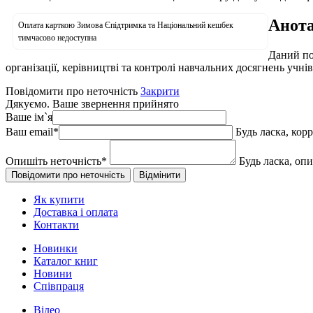
Анота
Оплата карткою Зимова Єпідтримка та Національний кешбек
тимчасово недоступна
Даний по
організації, керівництві та контролі навчальних досягнень учнів
Повідомити про неточність
Закрити
Дякуємо. Ваше звернення прийнято
Ваше ім`я
Ваш email
*
Будь ласка, кор
Опишіть неточність
*
Будь ласка, оп
Як купити
Доставка і оплата
Контакти
Новинки
Каталог книг
Новини
Співпраця
Відео