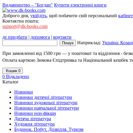
Видавництво – "Богдан"
Купити електронні книги
Доброго дня,
увійдіть
, щоб побачити свій персональний
кабінет
Контактна пошта:
support@dk-books.com
де придбати
|
допомога
|
контакти
Наприклад:
Україна: Козац
При замовленні від 1500 грн — у поштомат та відділення - без
Оплата карткою Зимова Єпідтримка та Національний кешбек т
Кошик
0
0
Відкладено
Каталог
Новинки
Новинки дитячої літератури
Новинки художньої літератури
Новинки навчальної літератури
Новинки нон-фікшн
Дитяча література
Художня література
Будинок. Побут. Дозвілля. Туризм