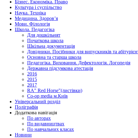
Бізнес. Економіка. Право
Культура і суспільство
Наука. Техніка
Медицина. Здоров’я
Мови. Філологія
Школа. Педагогіка
Для дошкільнят
Початкова школа
Шкільна документація
Довідники. Посібники для випускників та абітурієн
Основна та старша школа
Педагогіка. Виховання. Дефектологія. Логопедія
Державна підсумкова атестація
2016
2015
2017
RA" Red Horse"(листівки)
Co-op media м.Київ
Універсальний розділ
Поліграфія
Додаткова навігація
По авторах
По видавництвах
По навчальних класах
Новини