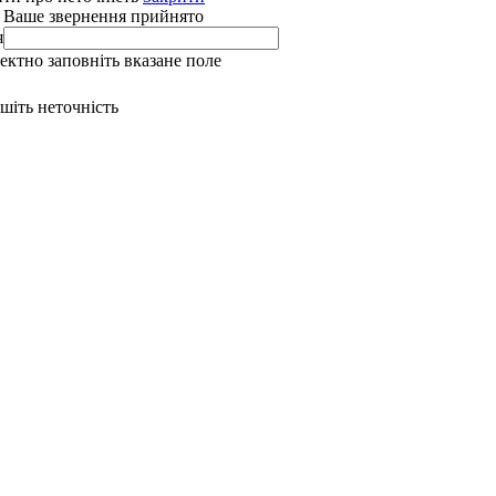
 Ваше звернення прийнято
я
ректно заповніть вказане поле
ишіть неточність