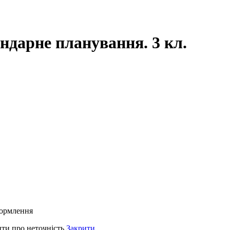
ндарне планування. 3 кл.
формлення
ти про неточність
Закрити