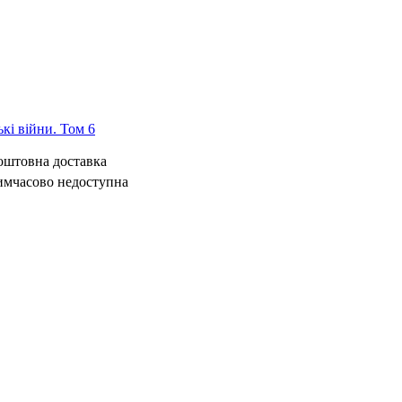
ькі війни. Том 6
коштовна доставка
имчасово недоступна