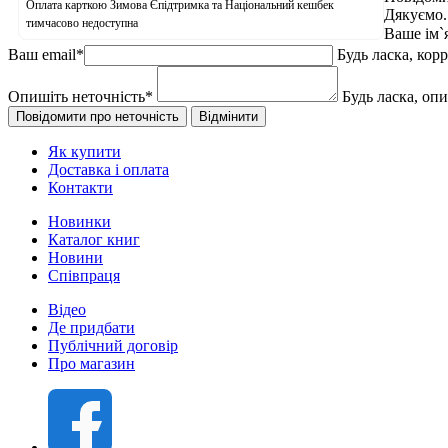
Оплата карткою Зимова Єпідтримка та Національний кешбек
Дякуємо.
тимчасово недоступна
Ваше ім`
Ваш email
*
Будь ласка, кор
Опишіть неточність
*
Будь ласка, оп
Як купити
Доставка і оплата
Контакти
Новинки
Каталог книг
Новини
Співпраця
Відео
Де придбати
Публічний договір
Про магазин