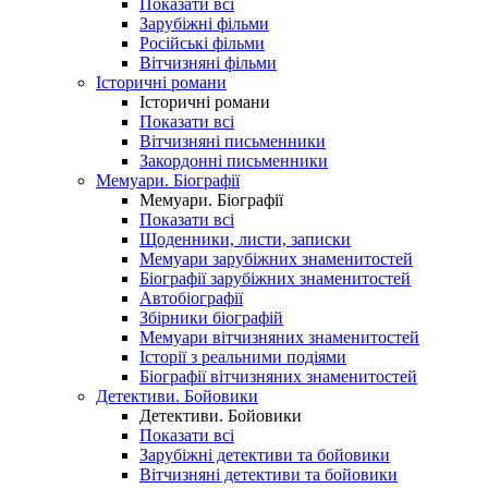
Показати всі
Зарубіжні фільми
Російські фільми
Вітчизняні фільми
Історичні романи
Історичні романи
Показати всі
Вітчизняні письменники
Закордонні письменники
Мемуари. Біографії
Мемуари. Біографії
Показати всі
Щоденники, листи, записки
Мемуари зарубіжних знаменитостей
Біографії зарубіжних знаменитостей
Автобіографії
Збірники біографій
Мемуари вітчизняних знаменитостей
Історії з реальними подіями
Біографії вітчизняних знаменитостей
Детективи. Бойовики
Детективи. Бойовики
Показати всі
Зарубіжні детективи та бойовики
Вітчизняні детективи та бойовики