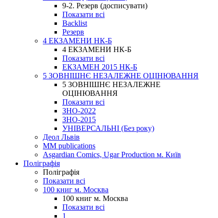
9-2. Резерв (досписувати)
Показати всі
Backlist
Резерв
4 ЕКЗАМЕНИ НК-Б
4 ЕКЗАМЕНИ НК-Б
Показати всі
ЕКЗАМЕН 2015 НК-Б
5 ЗОВНІШНЄ НЕЗАЛЕЖНЕ ОЦІНЮВАННЯ
5 ЗОВНІШНЄ НЕЗАЛЕЖНЕ
ОЦІНЮВАННЯ
Показати всі
ЗНО-2022
ЗНО-2015
УНІВЕРСАЛЬНІ (Без року)
Деол Львів
MM publications
Asgardian Comics, Ugar Production м. Київ
Поліграфія
Поліграфія
Показати всі
100 книг м. Москва
100 книг м. Москва
Показати всі
1