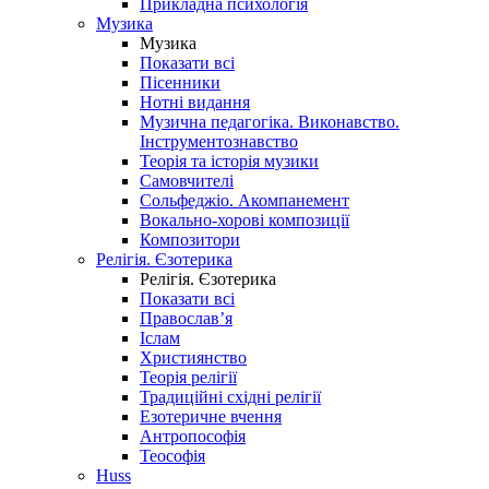
Прикладна психологія
Музика
Музика
Показати всі
Пісенники
Нотні видання
Музична педагогіка. Виконавство.
Інструментознавство
Теорія та історія музики
Самовчителі
Сольфеджіо. Акомпанемент
Вокально-хорові композиції
Композитори
Релігія. Єзотерика
Релігія. Єзотерика
Показати всі
Православ’я
Іслам
Християнство
Теорія релігії
Традиційні східні релігії
Езотеричне вчення
Антропософія
Теософія
Huss