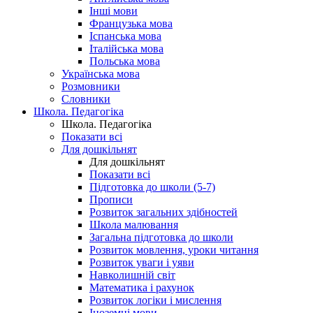
Інші мови
Французька мова
Іспанська мова
Італійська мова
Польська мова
Українська мова
Розмовники
Словники
Школа. Педагогіка
Школа. Педагогіка
Показати всі
Для дошкільнят
Для дошкільнят
Показати всі
Підготовка до школи (5-7)
Прописи
Розвиток загальних здібностей
Школа малювання
Загальна підготовка до школи
Розвиток мовлення, уроки читання
Розвиток уваги і уяви
Навколишній світ
Математика і рахунок
Розвиток логіки і мислення
Іноземні мови