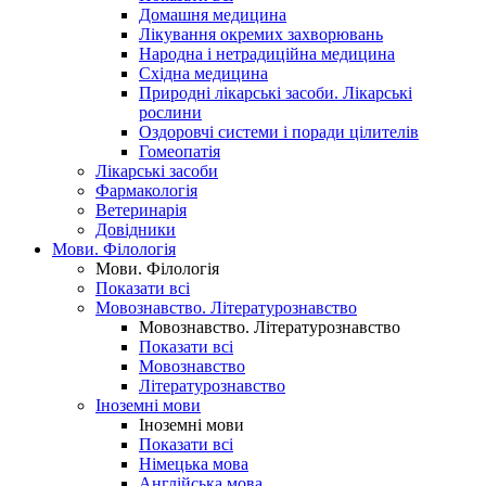
Домашня медицина
Лікування окремих захворювань
Народна і нетрадиційна медицина
Східна медицина
Природні лікарські засоби. Лікарські
рослини
Оздоровчі системи і поради цілителів
Гомеопатія
Лікарські засоби
Фармакологія
Ветеринарія
Довідники
Мови. Філологія
Мови. Філологія
Показати всі
Мовознавство. Літературознавство
Мовознавство. Літературознавство
Показати всі
Мовознавство
Літературознавство
Іноземні мови
Іноземні мови
Показати всі
Німецька мова
Англійська мова