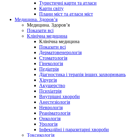
Туристичні карти та атласи
Карти світу
Плани міст та атласи міст
Медицина. Здоров’я
Медицина. Здоров’я
Показати всі
Клінічна медицина
Клінічна медицина
Показати всі
Дерматовенерологія
Стоматологія
Гінекологія
Педіатрія
Діагностика і терапія інших захворювань
Хірургія
Акушерство
Психіатрія
Внутрішні хвороби
Анестезіологія
Неврологія
Реаніматологія
Онкологія
Урологія
Інфекційні і паразитарні хвороби
Токсикологія