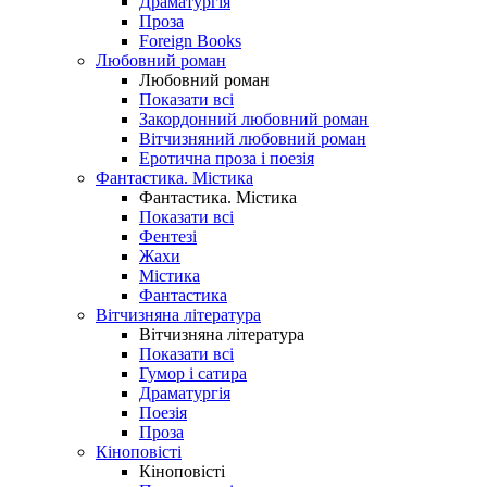
Драматургія
Проза
Foreign Books
Любовний роман
Любовний роман
Показати всі
Закордонний любовний роман
Вітчизняний любовний роман
Еротична проза і поезія
Фантастика. Містика
Фантастика. Містика
Показати всі
Фентезі
Жахи
Містика
Фантастика
Вітчизняна література
Вітчизняна література
Показати всі
Гумор і сатира
Драматургія
Поезія
Проза
Кіноповісті
Кіноповісті