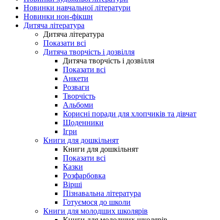
Новинки навчальної літератури
Новинки нон-фікшн
Дитяча література
Дитяча література
Показати всі
Дитяча творчість і дозвілля
Дитяча творчість і дозвілля
Показати всі
Анкети
Розваги
Творчість
Альбоми
Корисні поради для хлопчиків та дівчат
Щоденники
Ігри
Книги для дошкільнят
Книги для дошкільнят
Показати всі
Казки
Розфарбовка
Вірші
Пізнавальна література
Готуємося до школи
Книги для молодших школярів
Книги для молодших школярів