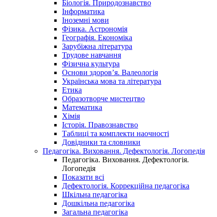
Біологія. Природознавство
Інформатика
Іноземні мови
Фізика. Астрономія
Географія. Економіка
Зарубіжна література
Трудове навчання
Фізична культура
Основи здоров’я. Валеологія
Українська мова та література
Етика
Образотворче мистецтво
Математика
Хімія
Історія. Правознавство
Таблиці та комплекти наочності
Довідники та словники
Педагогіка. Виховання. Дефектологія. Логопедія
Педагогіка. Виховання. Дефектологія.
Логопедія
Показати всі
Дефектологія. Коррекційна педагогіка
Шкільна педагогіка
Дошкільна педагогіка
Загальна педагогіка