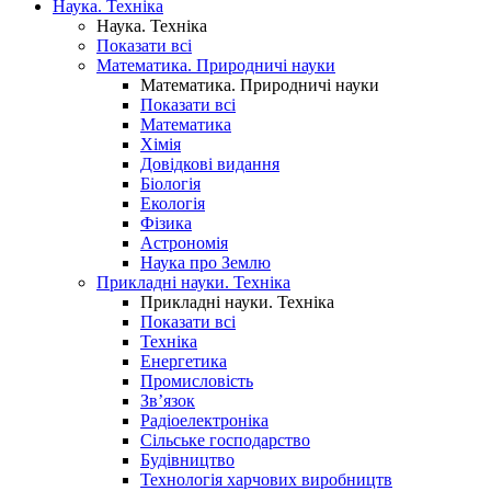
Наука. Техніка
Наука. Техніка
Показати всі
Математика. Природничі науки
Математика. Природничі науки
Показати всі
Математика
Хімія
Довідкові видання
Біологія
Екологія
Фізика
Астрономія
Наука про Землю
Прикладні науки. Техніка
Прикладні науки. Техніка
Показати всі
Техніка
Енергетика
Промисловість
Зв’язок
Радіоелектроніка
Сільське господарство
Будівництво
Технологія харчових виробництв