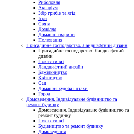
Риболовля
Акваріум
Збір грибів та ягід
Ігри
Свята
Дозвілля
Домашні тварини
Полювання
Присадибне господарство. Ландшафтний дизайн
Присадибне господарство. Ландшафтний
дизайн
Показати всі
Ландшафтний дизайн
Бджільництво
Квітництво
Сад
Домашня худоба і птахи
Город
Домоведення. Індивідуальне будівництво та
ремонт будинку
Домоведення. Індивідуальне будівництво та
ремонт будинку
Показати всі
Будівництво та ремонт будинку
Домоведення