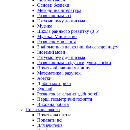
Основи безпеки
Методична література
Розвиток пам’яті
Готуємо руку до письма
Музика
Школа раннього розвитку (0-5)
Музика. Мистецтво
Розвиток мовлення
Знайомство з навколишнім середовищем
Іноземні мови
Готуємо руку до письма
Розвиток пам’яті, уваги, уяви, логіки
Початкові навики читання
Математика і рахунок
Абетки
Дрібна моторика
Букварі
Розвиток загальних здібностей
Перші геометричні поняття
Виховна робота
Початкова школа
Початкова школа
Показати всі
Для вчителів