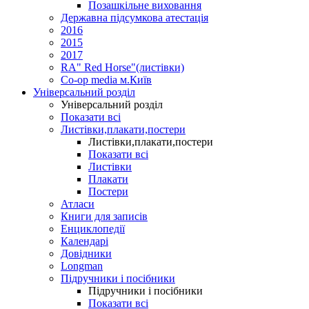
Позашкільне виховання
Державна підсумкова атестація
2016
2015
2017
RA" Red Horse"(листівки)
Co-op media м.Київ
Універсальний розділ
Універсальний розділ
Показати всі
Листівки,плакати,постери
Листівки,плакати,постери
Показати всі
Листівки
Плакати
Постери
Атласи
Книги для записів
Енциклопедії
Календарі
Довідники
Longman
Підручники і посібники
Підручники і посібники
Показати всі