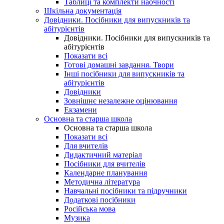
Таблиці та комплекти наочності
Шкільна документація
Довідники. Посібники для випускників та
абітурієнтів
Довідники. Посібники для випускників та
абітурієнтів
Показати всі
Готові домашні завдання. Твори
Інші посібники для випускників та
абітурієнтів
Довідники
Зовнішнє незалежне оцінювання
Екзамени
Основна та старша школа
Основна та старша школа
Показати всі
Для вчителів
Дидактичний матеріал
Посібники для вчителів
Календарне планування
Методична література
Навчальні посібники та підручники
Додаткові посібники
Російська мова
Музика