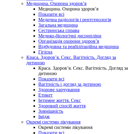
Медицина. Охорона здоров’я
Медицина. Охорона здоров’я
Показати всі
Медична радіологія і рентгенологія
Загальна медицина
Сестринська справа
Медико-біологічні дисципліни
Організація охорони здоров’я
Відбудовна та реабілітаційна медицина
Гігієна
Краса. Здоров’я. Секс. Вагітність. Догляд за
дитиною
Краса. Здоров’я. Секс. Вагітність. Догляд за
дитиною
Показати всі
Вагітність і догляд за дитиною
Здорове харчування
Етикет
Інтимне життя. Секс
Здоровий спосіб життя
Зовнішність
Імідж
Окремі системи лікування
Окремі системи лікування
Показати всі