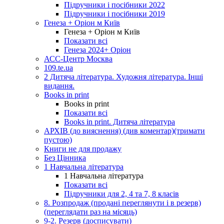
Підручники і посібники 2022
Підручники і посібники 2019
Генеза + Оріон м Київ
Генеза + Оріон м Київ
Показати всі
Генеза 2024+ Оріон
АСС-Центр Москва
109.te.ua
2 Дитяча література. Художня література. Інші
видання.
Books in print
Books in print
Показати всі
Books in print. Дитяча література
АРХІВ (до вияснення) (див коментар)(тримати
пустою)
Книги не для продажу
Без Цінника
1 Навчальна література
1 Навчальна література
Показати всі
Підручники для 2, 4 та 7, 8 класів
8. Розпродаж (продані переглянути і в резерв)
(переглядати раз на місяць)
9-2. Резерв (досписувати)