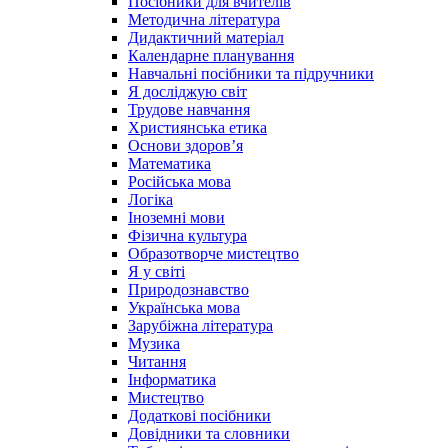
Посібники для вчителів
Методична література
Дидактичний матеріал
Календарне планування
Навчальні посібники та підручники
Я досліджую світ
Трудове навчання
Християнська етика
Основи здоров’я
Математика
Російська мова
Логіка
Іноземні мови
Фізична культура
Образотворче мистецтво
Я у світі
Природознавство
Українська мова
Зарубіжна література
Музика
Читання
Інформатика
Мистецтво
Додаткові посібники
Довідники та словники