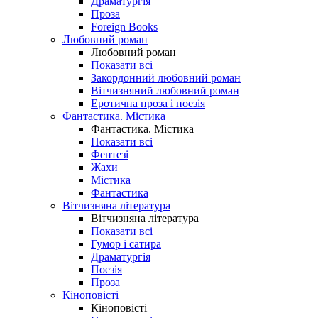
Драматургія
Проза
Foreign Books
Любовний роман
Любовний роман
Показати всі
Закордонний любовний роман
Вітчизняний любовний роман
Еротична проза і поезія
Фантастика. Містика
Фантастика. Містика
Показати всі
Фентезі
Жахи
Містика
Фантастика
Вітчизняна література
Вітчизняна література
Показати всі
Гумор і сатира
Драматургія
Поезія
Проза
Кіноповісті
Кіноповісті