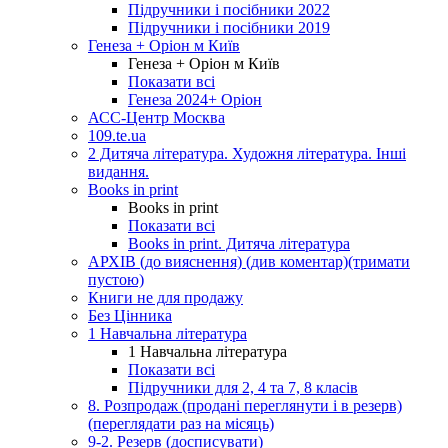
Підручники і посібники 2022
Підручники і посібники 2019
Генеза + Оріон м Київ
Генеза + Оріон м Київ
Показати всі
Генеза 2024+ Оріон
АСС-Центр Москва
109.te.ua
2 Дитяча література. Художня література. Інші
видання.
Books in print
Books in print
Показати всі
Books in print. Дитяча література
АРХІВ (до вияснення) (див коментар)(тримати
пустою)
Книги не для продажу
Без Цінника
1 Навчальна література
1 Навчальна література
Показати всі
Підручники для 2, 4 та 7, 8 класів
8. Розпродаж (продані переглянути і в резерв)
(переглядати раз на місяць)
9-2. Резерв (досписувати)