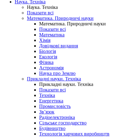
Наука. Техніка
Наука. Техніка
Показати всі
Математика. Природничі науки
Математика. Природничі науки
Показати всі
Математика
Хімія
Довідкові видання
Біологія
Екологія
Фізика
Астрономія
Наука про Землю
Прикладні науки. Техніка
Прикладні науки. Техніка
Показати всі
Техніка
Енергетика
Промисловість
Зв’язок
Радіоелектроніка
Сільське господарство
Будівництво
Технологія харчових виробництв