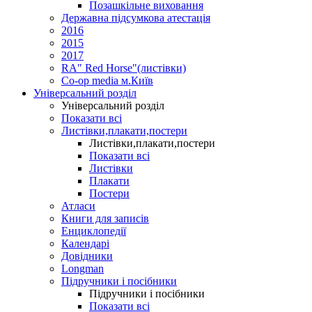
Позашкільне виховання
Державна підсумкова атестація
2016
2015
2017
RA" Red Horse"(листівки)
Co-op media м.Київ
Універсальний розділ
Універсальний розділ
Показати всі
Листівки,плакати,постери
Листівки,плакати,постери
Показати всі
Листівки
Плакати
Постери
Атласи
Книги для записів
Енциклопедії
Календарі
Довідники
Longman
Підручники і посібники
Підручники і посібники
Показати всі