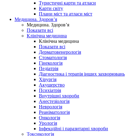
Туристичні карти та атласи
Карти світу
Плани міст та атласи міст
Медицина. Здоров’я
Медицина. Здоров’я
Показати всі
Клінічна медицина
Клінічна медицина
Показати всі
Дерматовенерологія
Стоматологія
Гінекологія
Педіатрія
Діагностика і терапія інших захворювань
Хірургія
Акушерство
Психіатрія
Внутрішні хвороби
Анестезіологія
Неврологія
Реаніматологія
Онкологія
Урологія
Інфекційні і паразитарні хвороби
Токсикологія