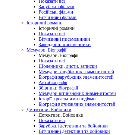
Показати всі
Зарубіжні фільми
Російські фільми
Вітчизняні фільми
Історичні романи
Історичні романи
Показати всі
Вітчизняні письменники
Закордонні письменники
Мемуари. Біографії
Мемуари. Біографії
Показати всі
Щоденники, листи, записки
Мемуари зарубіжних знаменитостей
Біографії зарубіжних знаменитостей
Автобіографії
Збірники біографій
Мемуари вітчизняних знаменитостей
Історії з реальними подіями
Біографії вітчизняних знаменитостей
Детективи. Бойовики
Детективи. Бойовики
Показати всі
Зарубіжні детективи та бойовики
Вітчизняні детективи та бойовики