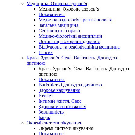
Медицина. Охорона здоров’я
Медицина. Охорона здоров’я
Показати всі
Медична радіологія і рентгенологія
Загальна медицина
Сестринська справа
Медико-біологічні дисципліни
Організація охорони здоров’я
Відбудовна та реабілітаційна медицина
Гігієна
Краса. Здоров’я. Секс. Вагітність. Догляд за
дитиною
Краса. Здоров’я. Секс. Вагітність. Догляд за
дитиною
Показати всі
Вагітність і догляд за дитиною
Здорове харчування
Етикет
Інтимне життя. Секс
Здоровий спосіб життя
Зовнішність
Імідж
Окремі системи лікування
Окремі системи лікування
Показати всі