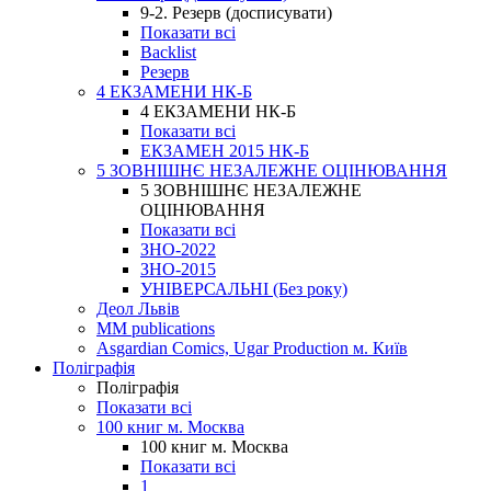
9-2. Резерв (досписувати)
Показати всі
Backlist
Резерв
4 ЕКЗАМЕНИ НК-Б
4 ЕКЗАМЕНИ НК-Б
Показати всі
ЕКЗАМЕН 2015 НК-Б
5 ЗОВНІШНЄ НЕЗАЛЕЖНЕ ОЦІНЮВАННЯ
5 ЗОВНІШНЄ НЕЗАЛЕЖНЕ
ОЦІНЮВАННЯ
Показати всі
ЗНО-2022
ЗНО-2015
УНІВЕРСАЛЬНІ (Без року)
Деол Львів
MM publications
Asgardian Comics, Ugar Production м. Київ
Поліграфія
Поліграфія
Показати всі
100 книг м. Москва
100 книг м. Москва
Показати всі
1