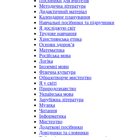
Посібники для вчителів
Методична література
Дидактичний матеріал
Календарне планування
Навчальні посібники та підручники
Я досліджую світ
Трудове навчання
Християнська етика
Основи здоров’я
Математика
Російська мова
Логіка
Іноземні мови
Фізична культура
Образотворче мистецтво
Я у світі
Природознавство
Українська мова
Зарубіжна література
Музика
Читання
Інформатика
Мистецтво
Додаткові посібники
Довідники та словники