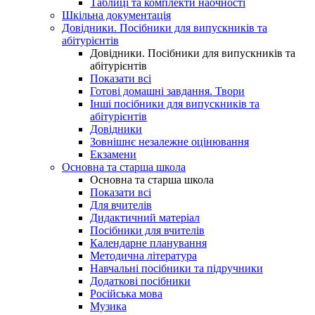
Таблиці та комплекти наочності
Шкільна документація
Довідники. Посібники для випускників та
абітурієнтів
Довідники. Посібники для випускників та
абітурієнтів
Показати всі
Готові домашні завдання. Твори
Інші посібники для випускників та
абітурієнтів
Довідники
Зовнішнє незалежне оцінювання
Екзамени
Основна та старша школа
Основна та старша школа
Показати всі
Для вчителів
Дидактичний матеріал
Посібники для вчителів
Календарне планування
Методична література
Навчальні посібники та підручники
Додаткові посібники
Російська мова
Музика