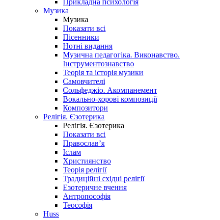
Прикладна психологія
Музика
Музика
Показати всі
Пісенники
Нотні видання
Музична педагогіка. Виконавство.
Інструментознавство
Теорія та історія музики
Самовчителі
Сольфеджіо. Акомпанемент
Вокально-хорові композиції
Композитори
Релігія. Єзотерика
Релігія. Єзотерика
Показати всі
Православ’я
Іслам
Християнство
Теорія релігії
Традиційні східні релігії
Езотеричне вчення
Антропософія
Теософія
Huss