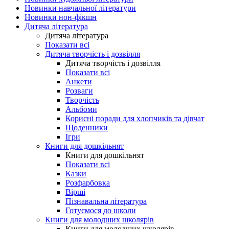
Новинки навчальної літератури
Новинки нон-фікшн
Дитяча література
Дитяча література
Показати всі
Дитяча творчість і дозвілля
Дитяча творчість і дозвілля
Показати всі
Анкети
Розваги
Творчість
Альбоми
Корисні поради для хлопчиків та дівчат
Щоденники
Ігри
Книги для дошкільнят
Книги для дошкільнят
Показати всі
Казки
Розфарбовка
Вірші
Пізнавальна література
Готуємося до школи
Книги для молодших школярів
Книги для молодших школярів