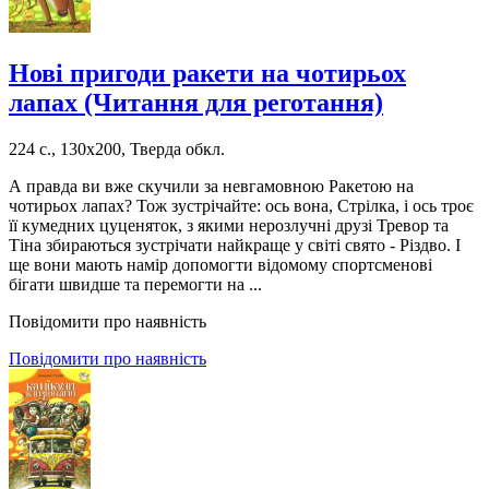
Нові пригоди ракети на чотирьох
лапах (Читання для реготання)
224 с., 130х200, Тверда обкл.
А правда ви вже скучили за невгамовною Ракетою на
чотирьох лапах? Тож зустрічайте: ось вона, Стрілка, і ось троє
її кумедних цуценяток, з якими нерозлучні друзі Тревор та
Тіна збираються зустрічати найкраще у світі свято - Різдво. І
ще вони мають намір допомогти відомому спортсменові
бігати швидше та перемогти на ...
Повідомити про наявність
Повідомити про наявність