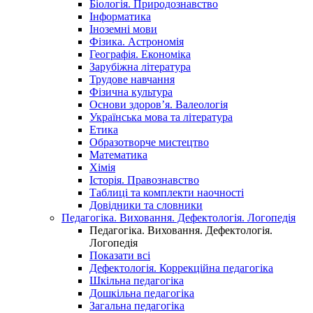
Біологія. Природознавство
Інформатика
Іноземні мови
Фізика. Астрономія
Географія. Економіка
Зарубіжна література
Трудове навчання
Фізична культура
Основи здоров’я. Валеологія
Українська мова та література
Етика
Образотворче мистецтво
Математика
Хімія
Історія. Правознавство
Таблиці та комплекти наочності
Довідники та словники
Педагогіка. Виховання. Дефектологія. Логопедія
Педагогіка. Виховання. Дефектологія.
Логопедія
Показати всі
Дефектологія. Коррекційна педагогіка
Шкільна педагогіка
Дошкільна педагогіка
Загальна педагогіка