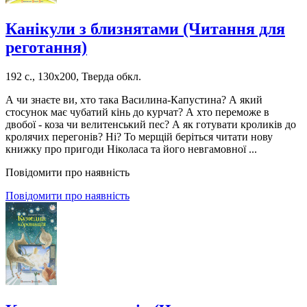
Канікули з близнятами (Читання для
реготання)
192 с., 130х200, Тверда обкл.
А чи знаєте ви, хто така Василина-Капустина? А який
стосунок має чубатий кінь до курчат? А хто переможе в
двобої - коза чи велитенський пес? А як готувати кроликів до
кролячих перегонів? Ні? То мерщій беріться читати нову
книжку про пригоди Ніколаса та його невгамовної ...
Повідомити про наявність
Повідомити про наявність