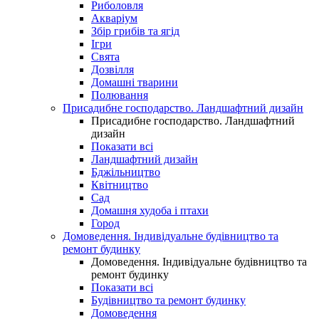
Риболовля
Акваріум
Збір грибів та ягід
Ігри
Свята
Дозвілля
Домашні тварини
Полювання
Присадибне господарство. Ландшафтний дизайн
Присадибне господарство. Ландшафтний
дизайн
Показати всі
Ландшафтний дизайн
Бджільництво
Квітництво
Сад
Домашня худоба і птахи
Город
Домоведення. Індивідуальне будівництво та
ремонт будинку
Домоведення. Індивідуальне будівництво та
ремонт будинку
Показати всі
Будівництво та ремонт будинку
Домоведення