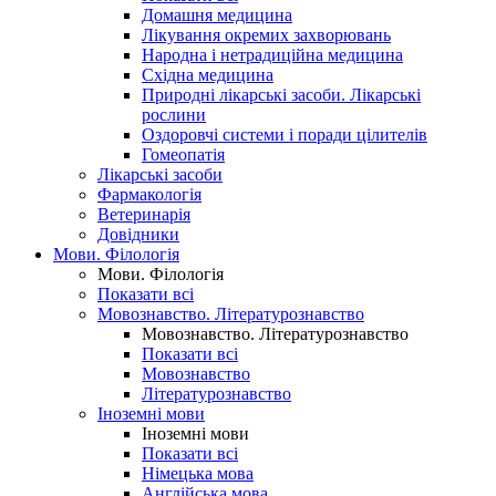
Домашня медицина
Лікування окремих захворювань
Народна і нетрадиційна медицина
Східна медицина
Природні лікарські засоби. Лікарські
рослини
Оздоровчі системи і поради цілителів
Гомеопатія
Лікарські засоби
Фармакологія
Ветеринарія
Довідники
Мови. Філологія
Мови. Філологія
Показати всі
Мовознавство. Літературознавство
Мовознавство. Літературознавство
Показати всі
Мовознавство
Літературознавство
Іноземні мови
Іноземні мови
Показати всі
Німецька мова
Англійська мова