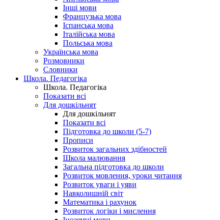
Інші мови
Французька мова
Іспанська мова
Італійська мова
Польська мова
Українська мова
Розмовники
Словники
Школа. Педагогіка
Школа. Педагогіка
Показати всі
Для дошкільнят
Для дошкільнят
Показати всі
Підготовка до школи (5-7)
Прописи
Розвиток загальних здібностей
Школа малювання
Загальна підготовка до школи
Розвиток мовлення, уроки читання
Розвиток уваги і уяви
Навколишній світ
Математика і рахунок
Розвиток логіки і мислення
Іноземні мови