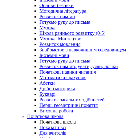
Основи безпеки
Методична література
Розвиток пам’яті
Готуємо руку до письма
Музика
Школа раннього розвитку (0-5)
Музика. Мистецтво
Розвиток мовлення
Знайомство з навколишнім середовищем
Іноземні мови
Готуємо руку до письма
Розвиток пам’яті, уваги, уяви, логіки
Початкові навики читання
Математика і рахунок
Абетки
Дрібна моторика
Букварі
Розвиток загальних здібностей
Перші геометричні поняття
Виховна робота
Початкова школа
Початкова школа
Показати всі
Для вчителів