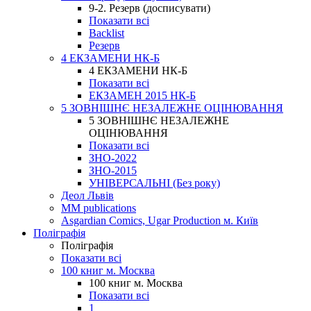
9-2. Резерв (досписувати)
Показати всі
Backlist
Резерв
4 ЕКЗАМЕНИ НК-Б
4 ЕКЗАМЕНИ НК-Б
Показати всі
ЕКЗАМЕН 2015 НК-Б
5 ЗОВНІШНЄ НЕЗАЛЕЖНЕ ОЦІНЮВАННЯ
5 ЗОВНІШНЄ НЕЗАЛЕЖНЕ
ОЦІНЮВАННЯ
Показати всі
ЗНО-2022
ЗНО-2015
УНІВЕРСАЛЬНІ (Без року)
Деол Львів
MM publications
Asgardian Comics, Ugar Production м. Київ
Поліграфія
Поліграфія
Показати всі
100 книг м. Москва
100 книг м. Москва
Показати всі
1