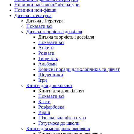
Новинки навчальної літератури
Новинки нон-фікшн
Дитяча література
Дитяча література
Показати всі
Дитяча творчість і дозвілля
Дитяча творчість і дозвілля
Показати всі
Анкети
Розваги
Творчість
Альбоми
Корисні поради для хлопчиків та дівчат
Щоденники
Ігри
Книги для дошкільнят
Книги для дошкільнят
Показати всі
Казки
Розфарбовка
Вірші
Пізнавальна література
Готуємося до школи
Книги для молодших школярів
Книги для молодших школярів