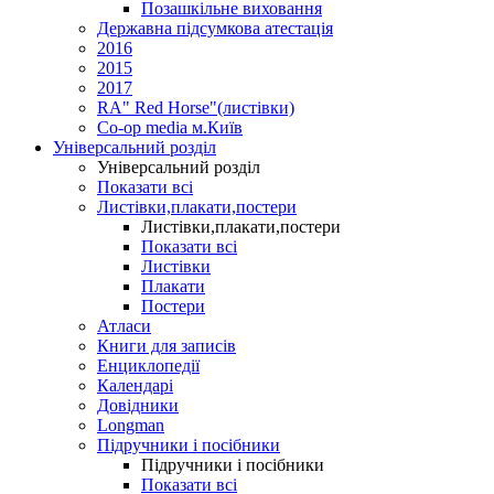
Позашкільне виховання
Державна підсумкова атестація
2016
2015
2017
RA" Red Horse"(листівки)
Co-op media м.Київ
Універсальний розділ
Універсальний розділ
Показати всі
Листівки,плакати,постери
Листівки,плакати,постери
Показати всі
Листівки
Плакати
Постери
Атласи
Книги для записів
Енциклопедії
Календарі
Довідники
Longman
Підручники і посібники
Підручники і посібники
Показати всі