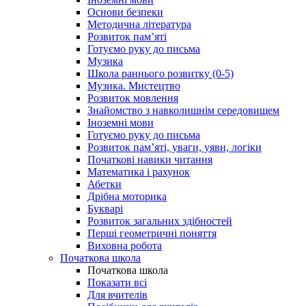
Основи безпеки
Методична література
Розвиток пам’яті
Готуємо руку до письма
Музика
Школа раннього розвитку (0-5)
Музика. Мистецтво
Розвиток мовлення
Знайомство з навколишнім середовищем
Іноземні мови
Готуємо руку до письма
Розвиток пам’яті, уваги, уяви, логіки
Початкові навики читання
Математика і рахунок
Абетки
Дрібна моторика
Букварі
Розвиток загальних здібностей
Перші геометричні поняття
Виховна робота
Початкова школа
Початкова школа
Показати всі
Для вчителів