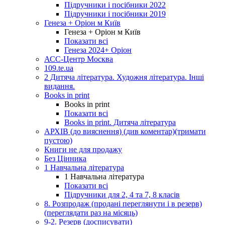
Підручники і посібники 2022
Підручники і посібники 2019
Генеза + Оріон м Київ
Генеза + Оріон м Київ
Показати всі
Генеза 2024+ Оріон
АСС-Центр Москва
109.te.ua
2 Дитяча література. Художня література. Інші
видання.
Books in print
Books in print
Показати всі
Books in print. Дитяча література
АРХІВ (до вияснення) (див коментар)(тримати
пустою)
Книги не для продажу
Без Цінника
1 Навчальна література
1 Навчальна література
Показати всі
Підручники для 2, 4 та 7, 8 класів
8. Розпродаж (продані переглянути і в резерв)
(переглядати раз на місяць)
9-2. Резерв (досписувати)