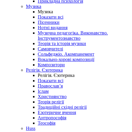
Прикладна психологія
Музика
Музика
Показати всі
Пісенники
Нотні видання
Музична педагогіка. Виконавство.
Інструментознавство
Теорія та історія музики
Самовчителі
Сольфеджіо. Акомпанемент
Вокально-хорові композиції
Композитори
Релігія. Єзотерика
Релігія. Єзотерика
Показати всі
Православ’я
Іслам
Християнство
Теорія релігії
Традиційні східні релігії
Езотеричне вчення
Антропософія
Теософія
Huss