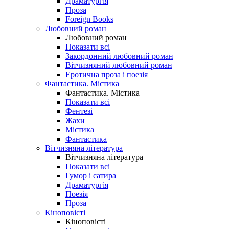
Драматургія
Проза
Foreign Books
Любовний роман
Любовний роман
Показати всі
Закордонний любовний роман
Вітчизняний любовний роман
Еротична проза і поезія
Фантастика. Містика
Фантастика. Містика
Показати всі
Фентезі
Жахи
Містика
Фантастика
Вітчизняна література
Вітчизняна література
Показати всі
Гумор і сатира
Драматургія
Поезія
Проза
Кіноповісті
Кіноповісті