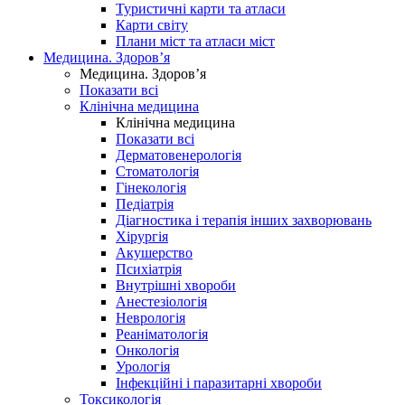
Туристичні карти та атласи
Карти світу
Плани міст та атласи міст
Медицина. Здоров’я
Медицина. Здоров’я
Показати всі
Клінічна медицина
Клінічна медицина
Показати всі
Дерматовенерологія
Стоматологія
Гінекологія
Педіатрія
Діагностика і терапія інших захворювань
Хірургія
Акушерство
Психіатрія
Внутрішні хвороби
Анестезіологія
Неврологія
Реаніматологія
Онкологія
Урологія
Інфекційні і паразитарні хвороби
Токсикологія