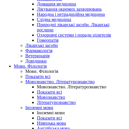
Домашня медицина
Лікування окремих захворювань
Народна і нетрадиційна медицина
Східна медицина
Природні лікарські засоби. Лікарські
рослини
Оздоровчі системи і поради цілителів
Гомеопатія
Лікарські засоби
Фармакологія
Ветеринарія
Довідники
Мови. Філологія
Мови. Філологія
Показати всі
Мовознавство. Літературознавство
Мовознавство. Літературознавство
Показати всі
Мовознавство
Літературознавство
Іноземні мови
Іноземні мови
Показати всі
Німецька мова
Англійська мова