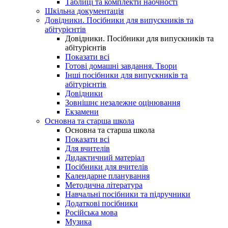
Таблиці та комплекти наочності
Шкільна документація
Довідники. Посібники для випускників та
абітурієнтів
Довідники. Посібники для випускників та
абітурієнтів
Показати всі
Готові домашні завдання. Твори
Інші посібники для випускників та
абітурієнтів
Довідники
Зовнішнє незалежне оцінювання
Екзамени
Основна та старша школа
Основна та старша школа
Показати всі
Для вчителів
Дидактичний матеріал
Посібники для вчителів
Календарне планування
Методична література
Навчальні посібники та підручники
Додаткові посібники
Російська мова
Музика