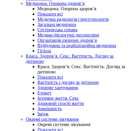
Медицина. Охорона здоров’я
Медицина. Охорона здоров’я
Показати всі
Медична радіологія і рентгенологія
Загальна медицина
Сестринська справа
Медико-біологічні дисципліни
Організація охорони здоров’я
Відбудовна та реабілітаційна медицина
Гігієна
Краса. Здоров’я. Секс. Вагітність. Догляд за
дитиною
Краса. Здоров’я. Секс. Вагітність. Догляд за
дитиною
Показати всі
Вагітність і догляд за дитиною
Здорове харчування
Етикет
Інтимне життя. Секс
Здоровий спосіб життя
Зовнішність
Імідж
Окремі системи лікування
Окремі системи лікування
Показати всі