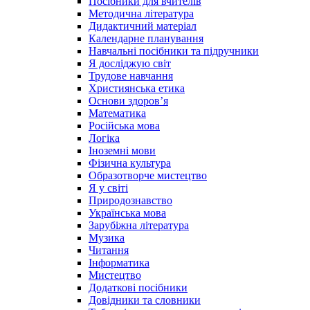
Посібники для вчителів
Методична література
Дидактичний матеріал
Календарне планування
Навчальні посібники та підручники
Я досліджую світ
Трудове навчання
Християнська етика
Основи здоров’я
Математика
Російська мова
Логіка
Іноземні мови
Фізична культура
Образотворче мистецтво
Я у світі
Природознавство
Українська мова
Зарубіжна література
Музика
Читання
Інформатика
Мистецтво
Додаткові посібники
Довідники та словники