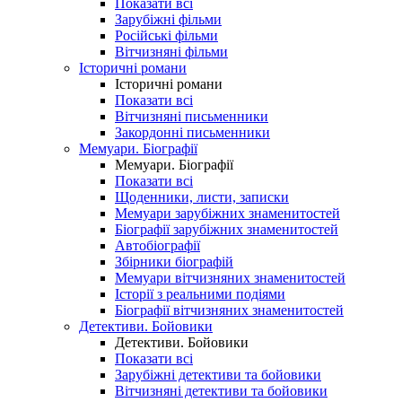
Показати всі
Зарубіжні фільми
Російські фільми
Вітчизняні фільми
Історичні романи
Історичні романи
Показати всі
Вітчизняні письменники
Закордонні письменники
Мемуари. Біографії
Мемуари. Біографії
Показати всі
Щоденники, листи, записки
Мемуари зарубіжних знаменитостей
Біографії зарубіжних знаменитостей
Автобіографії
Збірники біографій
Мемуари вітчизняних знаменитостей
Історії з реальними подіями
Біографії вітчизняних знаменитостей
Детективи. Бойовики
Детективи. Бойовики
Показати всі
Зарубіжні детективи та бойовики
Вітчизняні детективи та бойовики