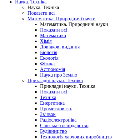
Наука. Техніка
Наука. Техніка
Показати всі
Математика. Природничі науки
Математика. Природничі науки
Показати всі
Математика
Хімія
Довідкові видання
Біологія
Екологія
Фізика
Астрономія
Наука про Землю
Прикладні науки. Техніка
Прикладні науки. Техніка
Показати всі
Техніка
Енергетика
Промисловість
Зв’язок
Радіоелектроніка
Сільське господарство
Будівництво
Технологія харчових виробництв