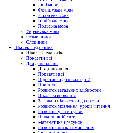
Інші мови
Французька мова
Іспанська мова
Італійська мова
Польська мова
Українська мова
Розмовники
Словники
Школа. Педагогіка
Школа. Педагогіка
Показати всі
Для дошкільнят
Для дошкільнят
Показати всі
Підготовка до школи (5-7)
Прописи
Розвиток загальних здібностей
Школа малювання
Загальна підготовка до школи
Розвиток мовлення, уроки читання
Розвиток уваги і уяви
Навколишній світ
Математика і рахунок
Розвиток логіки і мислення
Іноземні мови