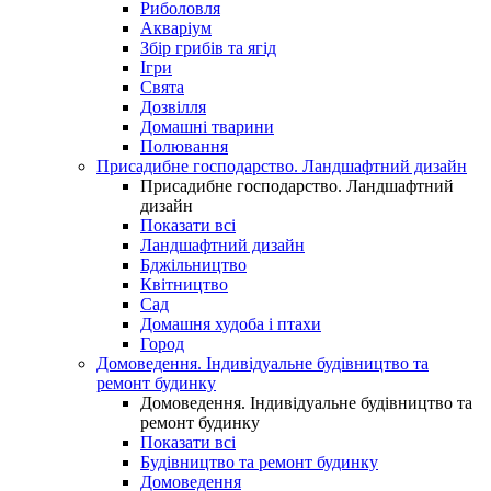
Риболовля
Акваріум
Збір грибів та ягід
Ігри
Свята
Дозвілля
Домашні тварини
Полювання
Присадибне господарство. Ландшафтний дизайн
Присадибне господарство. Ландшафтний
дизайн
Показати всі
Ландшафтний дизайн
Бджільництво
Квітництво
Сад
Домашня худоба і птахи
Город
Домоведення. Індивідуальне будівництво та
ремонт будинку
Домоведення. Індивідуальне будівництво та
ремонт будинку
Показати всі
Будівництво та ремонт будинку
Домоведення