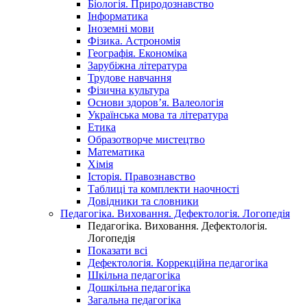
Біологія. Природознавство
Інформатика
Іноземні мови
Фізика. Астрономія
Географія. Економіка
Зарубіжна література
Трудове навчання
Фізична культура
Основи здоров’я. Валеологія
Українська мова та література
Етика
Образотворче мистецтво
Математика
Хімія
Історія. Правознавство
Таблиці та комплекти наочності
Довідники та словники
Педагогіка. Виховання. Дефектологія. Логопедія
Педагогіка. Виховання. Дефектологія.
Логопедія
Показати всі
Дефектологія. Коррекційна педагогіка
Шкільна педагогіка
Дошкільна педагогіка
Загальна педагогіка