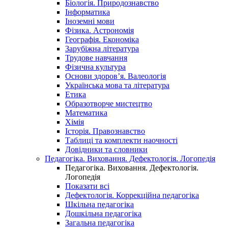
Біологія. Природознавство
Інформатика
Іноземні мови
Фізика. Астрономія
Географія. Економіка
Зарубіжна література
Трудове навчання
Фізична культура
Основи здоров’я. Валеологія
Українська мова та література
Етика
Образотворче мистецтво
Математика
Хімія
Історія. Правознавство
Таблиці та комплекти наочності
Довідники та словники
Педагогіка. Виховання. Дефектологія. Логопедія
Педагогіка. Виховання. Дефектологія.
Логопедія
Показати всі
Дефектологія. Коррекційна педагогіка
Шкільна педагогіка
Дошкільна педагогіка
Загальна педагогіка