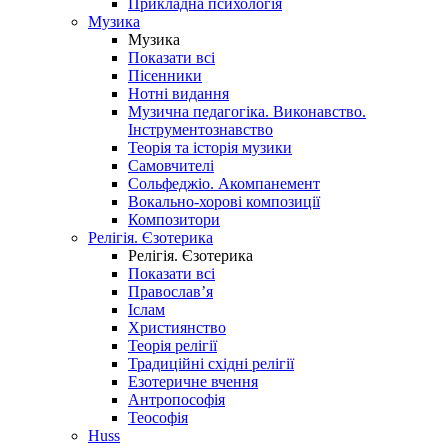
Прикладна психологія
Музика
Музика
Показати всі
Пісенники
Нотні видання
Музична педагогіка. Виконавство.
Інструментознавство
Теорія та історія музики
Самовчителі
Сольфеджіо. Акомпанемент
Вокально-хорові композиції
Композитори
Релігія. Єзотерика
Релігія. Єзотерика
Показати всі
Православ’я
Іслам
Християнство
Теорія релігії
Традиційні східні релігії
Езотеричне вчення
Антропософія
Теософія
Huss