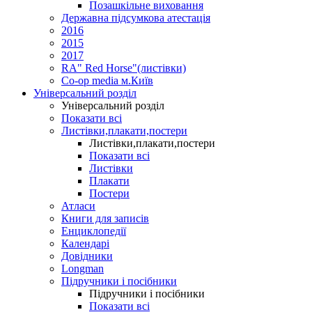
Позашкільне виховання
Державна підсумкова атестація
2016
2015
2017
RA" Red Horse"(листівки)
Co-op media м.Київ
Універсальний розділ
Універсальний розділ
Показати всі
Листівки,плакати,постери
Листівки,плакати,постери
Показати всі
Листівки
Плакати
Постери
Атласи
Книги для записів
Енциклопедії
Календарі
Довідники
Longman
Підручники і посібники
Підручники і посібники
Показати всі