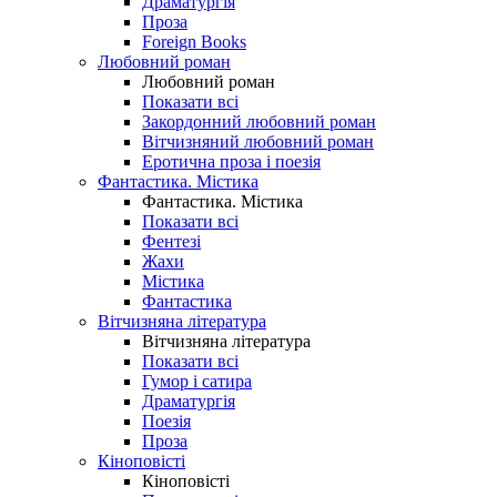
Драматургія
Проза
Foreign Books
Любовний роман
Любовний роман
Показати всі
Закордонний любовний роман
Вітчизняний любовний роман
Еротична проза і поезія
Фантастика. Містика
Фантастика. Містика
Показати всі
Фентезі
Жахи
Містика
Фантастика
Вітчизняна література
Вітчизняна література
Показати всі
Гумор і сатира
Драматургія
Поезія
Проза
Кіноповісті
Кіноповісті