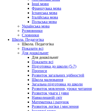
Інші мови
Французька мова
Іспанська мова
Італійська мова
Польська мова
Українська мова
Розмовники
Словники
Школа. Педагогіка
Школа. Педагогіка
Показати всі
Для дошкільнят
Для дошкільнят
Показати всі
Підготовка до школи (5-7)
Прописи
Розвиток загальних здібностей
Школа малювання
Загальна підготовка до школи
Розвиток мовлення, уроки читання
Розвиток уваги і уяви
Навколишній світ
Математика і рахунок
Розвиток логіки і мислення
Іноземні мови