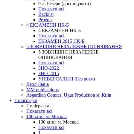
9-2. Резерв (досписувати)
Показати всі
Backlist
Резерв
4 ЕКЗАМЕНИ НК-Б
4 ЕКЗАМЕНИ НК-Б
Показати всі
ЕКЗАМЕН 2015 НК-Б
5 ЗОВНІШНЄ НЕЗАЛЕЖНЕ ОЦІНЮВАННЯ
5 ЗОВНІШНЄ НЕЗАЛЕЖНЕ
ОЦІНЮВАННЯ
Показати всі
ЗНО-2022
ЗНО-2015
УНІВЕРСАЛЬНІ (Без року)
Деол Львів
MM publications
Asgardian Comics, Ugar Production м. Київ
Поліграфія
Поліграфія
Показати всі
100 книг м. Москва
100 книг м. Москва
Показати всі
1