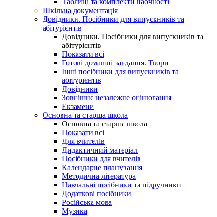
Таблиці та комплекти наочності
Шкільна документація
Довідники. Посібники для випускників та
абітурієнтів
Довідники. Посібники для випускників та
абітурієнтів
Показати всі
Готові домашні завдання. Твори
Інші посібники для випускників та
абітурієнтів
Довідники
Зовнішнє незалежне оцінювання
Екзамени
Основна та старша школа
Основна та старша школа
Показати всі
Для вчителів
Дидактичний матеріал
Посібники для вчителів
Календарне планування
Методична література
Навчальні посібники та підручники
Додаткові посібники
Російська мова
Музика