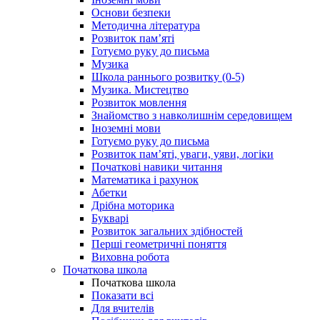
Основи безпеки
Методична література
Розвиток пам’яті
Готуємо руку до письма
Музика
Школа раннього розвитку (0-5)
Музика. Мистецтво
Розвиток мовлення
Знайомство з навколишнім середовищем
Іноземні мови
Готуємо руку до письма
Розвиток пам’яті, уваги, уяви, логіки
Початкові навики читання
Математика і рахунок
Абетки
Дрібна моторика
Букварі
Розвиток загальних здібностей
Перші геометричні поняття
Виховна робота
Початкова школа
Початкова школа
Показати всі
Для вчителів