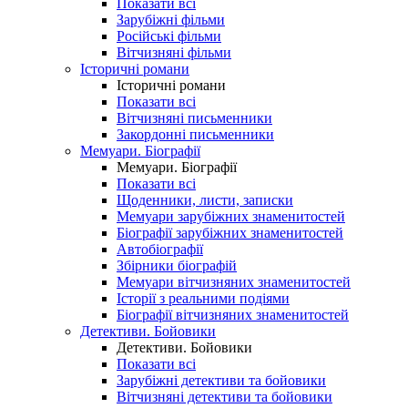
Показати всі
Зарубіжні фільми
Російські фільми
Вітчизняні фільми
Історичні романи
Історичні романи
Показати всі
Вітчизняні письменники
Закордонні письменники
Мемуари. Біографії
Мемуари. Біографії
Показати всі
Щоденники, листи, записки
Мемуари зарубіжних знаменитостей
Біографії зарубіжних знаменитостей
Автобіографії
Збірники біографій
Мемуари вітчизняних знаменитостей
Історії з реальними подіями
Біографії вітчизняних знаменитостей
Детективи. Бойовики
Детективи. Бойовики
Показати всі
Зарубіжні детективи та бойовики
Вітчизняні детективи та бойовики