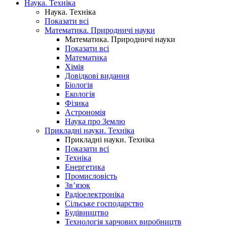
Наука. Техніка
Наука. Техніка
Показати всі
Математика. Природничі науки
Математика. Природничі науки
Показати всі
Математика
Хімія
Довідкові видання
Біологія
Екологія
Фізика
Астрономія
Наука про Землю
Прикладні науки. Техніка
Прикладні науки. Техніка
Показати всі
Техніка
Енергетика
Промисловість
Зв’язок
Радіоелектроніка
Сільське господарство
Будівництво
Технологія харчових виробництв