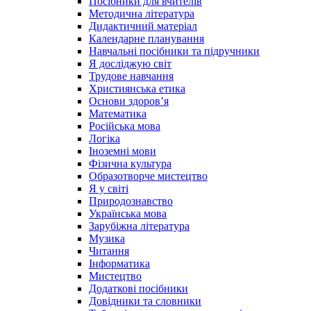
Посібники для вчителів
Методична література
Дидактичний матеріал
Календарне планування
Навчальні посібники та підручники
Я досліджую світ
Трудове навчання
Християнська етика
Основи здоров’я
Математика
Російська мова
Логіка
Іноземні мови
Фізична культура
Образотворче мистецтво
Я у світі
Природознавство
Українська мова
Зарубіжна література
Музика
Читання
Інформатика
Мистецтво
Додаткові посібники
Довідники та словники