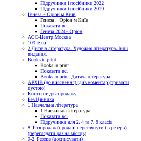
Підручники і посібники 2022
Підручники і посібники 2019
Генеза + Оріон м Київ
Генеза + Оріон м Київ
Показати всі
Генеза 2024+ Оріон
АСС-Центр Москва
109.te.ua
2 Дитяча література. Художня література. Інші
видання.
Books in print
Books in print
Показати всі
Books in print. Дитяча література
АРХІВ (до вияснення) (див коментар)(тримати
пустою)
Книги не для продажу
Без Цінника
1 Навчальна література
1 Навчальна література
Показати всі
Підручники для 2, 4 та 7, 8 класів
8. Розпродаж (продані переглянути і в резерв)
(переглядати раз на місяць)
9-2. Резерв (досписувати)