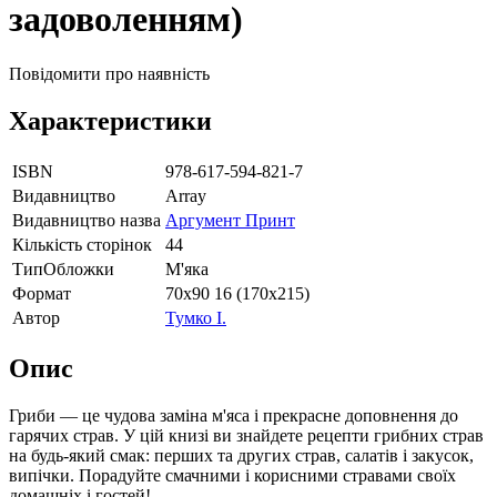
задоволенням)
Повідомити про наявність
Характеристики
ISBN
978-617-594-821-7
Видавництво
Array
Видавництво назва
Аргумент Принт
Кількість сторінок
44
ТипОбложки
М'яка
Формат
70х90 16 (170х215)
Автор
Тумко І.
Опис
Гриби — це чудова заміна м'яса і прекрасне доповнення до
гарячих страв. У цій книзі ви знайдете рецепти грибних страв
на будь-який смак: перших та других страв, салатів і закусок,
випічки. Порадуйте смачними і корисними стравами своїх
домашніх і гостей!