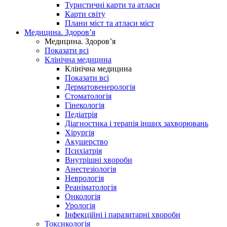
Туристичні карти та атласи
Карти світу
Плани міст та атласи міст
Медицина. Здоров’я
Медицина. Здоров’я
Показати всі
Клінічна медицина
Клінічна медицина
Показати всі
Дерматовенерологія
Стоматологія
Гінекологія
Педіатрія
Діагностика і терапія інших захворювань
Хірургія
Акушерство
Психіатрія
Внутрішні хвороби
Анестезіологія
Неврологія
Реаніматологія
Онкологія
Урологія
Інфекційні і паразитарні хвороби
Токсикологія