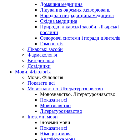
Домашня медицина
Лікування окремих захворювань
Народна і нетрадиційна медицина
Східна медицина
Природні лікарські засоби. Лікарські
рослини
Оздоровчі системи і поради цілителів
Гомеопатія
Лікарські засоби
Фармакологія
Ветеринарія
Довідники
Мови. Філологія
Мови. Філологія
Показати всі
Мовознавство. Літературознавство
Мовознавство. Літературознавство
Показати всі
Мовознавство
Літературознавство
Іноземні мови
Іноземні мови
Показати всі
Німецька мова
Англійська мова