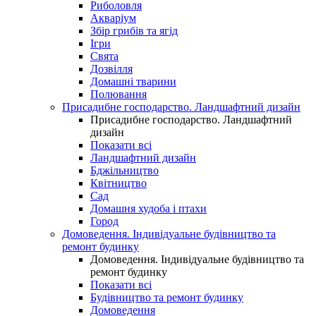
Риболовля
Акваріум
Збір грибів та ягід
Ігри
Свята
Дозвілля
Домашні тварини
Полювання
Присадибне господарство. Ландшафтний дизайн
Присадибне господарство. Ландшафтний
дизайн
Показати всі
Ландшафтний дизайн
Бджільництво
Квітництво
Сад
Домашня худоба і птахи
Город
Домоведення. Індивідуальне будівництво та
ремонт будинку
Домоведення. Індивідуальне будівництво та
ремонт будинку
Показати всі
Будівництво та ремонт будинку
Домоведення