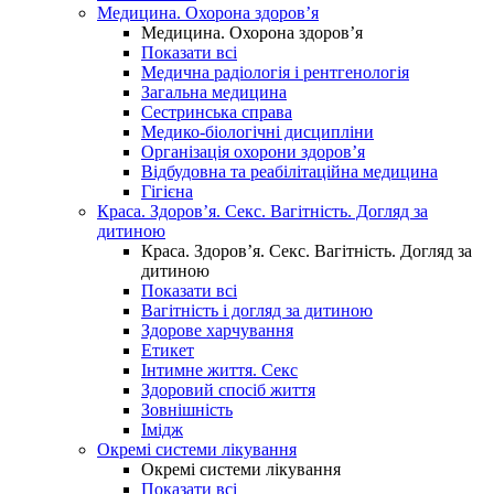
Медицина. Охорона здоров’я
Медицина. Охорона здоров’я
Показати всі
Медична радіологія і рентгенологія
Загальна медицина
Сестринська справа
Медико-біологічні дисципліни
Організація охорони здоров’я
Відбудовна та реабілітаційна медицина
Гігієна
Краса. Здоров’я. Секс. Вагітність. Догляд за
дитиною
Краса. Здоров’я. Секс. Вагітність. Догляд за
дитиною
Показати всі
Вагітність і догляд за дитиною
Здорове харчування
Етикет
Інтимне життя. Секс
Здоровий спосіб життя
Зовнішність
Імідж
Окремі системи лікування
Окремі системи лікування
Показати всі