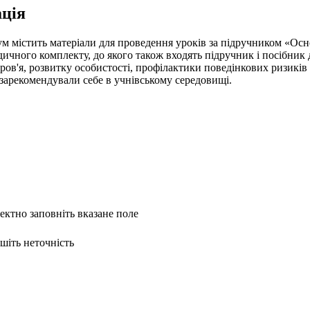
ція
 містить матеріали для проведення уроків за підручником «Основи
ичного комплекту, до якого також входять підручник і посібник
ов'я, розвитку особистості, профілактики поведінкових ризиків 
 зарекомендували себе в учнівському середовищі.
ректно заповніть вказане поле
ишіть неточність