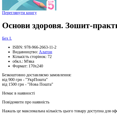
Переглянути книгу
Основи здоровя. Зошит-пра
Бех І.
ISBN:
978-966-2663-11-2
Видавництво:
Алатон
Кількість сторінок:
72
обкл.:
М'яка
Формат:
170х240
Безкоштовно доставляємо замовлення:
від 900 грн - "УкрПошта"
від 1500 грн - "Нова Пошта"
Немає в наявності
Повідомити про наявність
Нажаль це максимальна кількість цього товару доступна для о