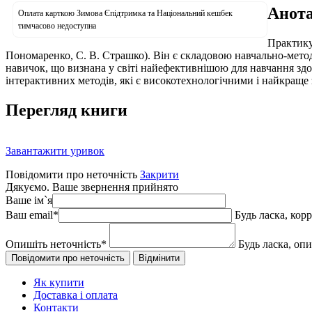
Анота
Оплата карткою Зимова Єпідтримка та Національний кешбек
тимчасово недоступна
Практикум
Пономаренко, С. В. Страшко). Він є складовою навчально-метод
навичок, що визнана у світі найефективнішою для навчання здор
інтерактивних методів, які є високотехнологічними і найкраще
Перегляд книги
Завантажити уривок
Повідомити про неточність
Закрити
Дякуємо. Ваше звернення прийнято
Ваше ім`я
Ваш email
*
Будь ласка, кор
Опишіть неточність
*
Будь ласка, оп
Як купити
Доставка і оплата
Контакти