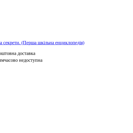
 та секрети. (Перша шкільна енциклопедія)
коштовна доставка
имчасово недоступна