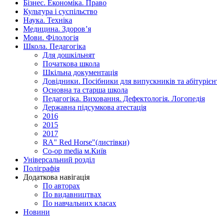
Бізнес. Економіка. Право
Культура і суспільство
Наука. Техніка
Медицина. Здоров’я
Мови. Філологія
Школа. Педагогіка
Для дошкільнят
Початкова школа
Шкільна документація
Довідники. Посібники для випускників та абітурієн
Основна та старша школа
Педагогіка. Виховання. Дефектологія. Логопедія
Державна підсумкова атестація
2016
2015
2017
RA" Red Horse"(листівки)
Co-op media м.Київ
Універсальний розділ
Поліграфія
Додаткова навігація
По авторах
По видавництвах
По навчальних класах
Новини