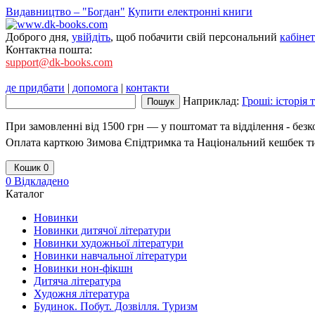
Видавництво – "Богдан"
Купити електронні книги
Доброго дня,
увійдіть
, щоб побачити свій персональний
кабінет
Контактна пошта:
support@dk-books.com
де придбати
|
допомога
|
контакти
Наприклад:
Гроші: історія
При замовленні від 1500 грн — у поштомат та відділення - без
Оплата карткою Зимова Єпідтримка та Національний кешбек т
Кошик
0
0
Відкладено
Каталог
Новинки
Новинки дитячої літератури
Новинки художньої літератури
Новинки навчальної літератури
Новинки нон-фікшн
Дитяча література
Художня література
Будинок. Побут. Дозвілля. Туризм