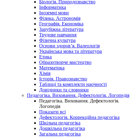
Біологія. Природознавство
Інформатика
Іноземні мови
Фізика. Астрономія
Географія. Економіка
Зарубіжна література
Трудове навчання
Фізична культура
Основи здоров’я. Валеологія
Українська мова та література
Етика
Образотворче мистецтво
Математика
Хімія
Історія. Правознавство
Таблиці та комплекти наочності
Довідники та словники
Педагогіка. Виховання. Дефектологія. Логопедія
Педагогіка. Виховання. Дефектологія.
Логопедія
Показати всі
Дефектологія. Коррекційна педагогіка
Шкільна педагогіка
Дошкільна педагогіка
Загальна педагогіка