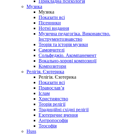
Прикладна психологія
Музика
Музика
Показати всі
Пісенники
Нотні видання
Музична педагогіка. Виконавство.
Інструментознавство
Теорія та історія музики
Самовчителі
Сольфеджіо. Акомпанемент
Вокально-хорові композиції
Композитори
Релігія. Єзотерика
Релігія. Єзотерика
Показати всі
Православ’я
Іслам
Християнство
Теорія релігії
Традиційні східні релігії
Езотеричне вчення
Антропософія
Теософія
Huss