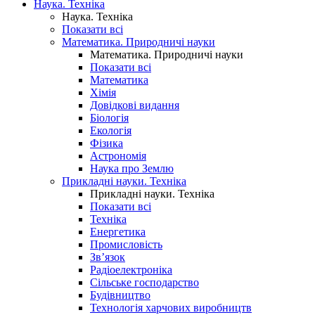
Наука. Техніка
Наука. Техніка
Показати всі
Математика. Природничі науки
Математика. Природничі науки
Показати всі
Математика
Хімія
Довідкові видання
Біологія
Екологія
Фізика
Астрономія
Наука про Землю
Прикладні науки. Техніка
Прикладні науки. Техніка
Показати всі
Техніка
Енергетика
Промисловість
Зв’язок
Радіоелектроніка
Сільське господарство
Будівництво
Технологія харчових виробництв