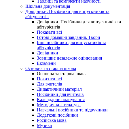
Таблиці та комплекти наочності
Шкільна документація
Довідники. Посібники для випускників та
абітурієнтів
Довідники. Посібники для випускників та
абітурієнтів
Показати всі
Готові домашні завдання. Твори
Інші посібники для випускників та
абітурієнтів
Довідники
Зовнішнє незалежне оцінювання
Екзамени
Основна та старша школа
Основна та старша школа
Показати всі
Для вчителів
Дидактичний матеріал
Посібники для вчителів
Календарне планування
Методична література
Навчальні посібники та підручники
Додаткові посібники
Російська мова
Музика