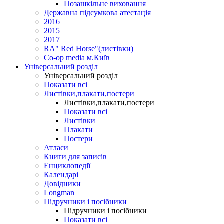
Позашкільне виховання
Державна підсумкова атестація
2016
2015
2017
RA" Red Horse"(листівки)
Co-op media м.Київ
Універсальний розділ
Універсальний розділ
Показати всі
Листівки,плакати,постери
Листівки,плакати,постери
Показати всі
Листівки
Плакати
Постери
Атласи
Книги для записів
Енциклопедії
Календарі
Довідники
Longman
Підручники і посібники
Підручники і посібники
Показати всі