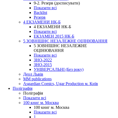
9-2. Резерв (досписувати)
Показати всі
Backlist
Резерв
4 ЕКЗАМЕНИ НК-Б
4 ЕКЗАМЕНИ НК-Б
Показати всі
ЕКЗАМЕН 2015 НК-Б
5 ЗОВНІШНЄ НЕЗАЛЕЖНЕ ОЦІНЮВАННЯ
5 ЗОВНІШНЄ НЕЗАЛЕЖНЕ
ОЦІНЮВАННЯ
Показати всі
ЗНО-2022
ЗНО-2015
УНІВЕРСАЛЬНІ (Без року)
Деол Львів
MM publications
Asgardian Comics, Ugar Production м. Київ
Поліграфія
Поліграфія
Показати всі
100 книг м. Москва
100 книг м. Москва
Показати всі
1