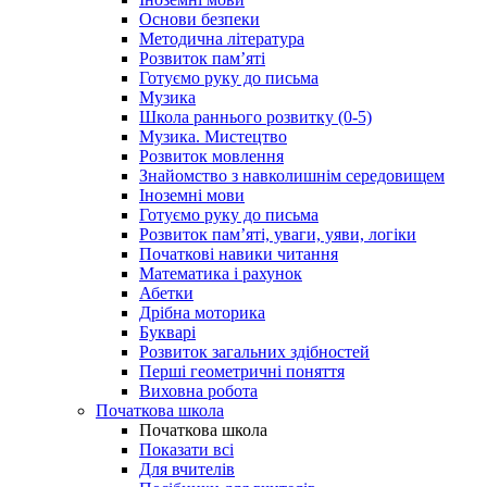
Основи безпеки
Методична література
Розвиток пам’яті
Готуємо руку до письма
Музика
Школа раннього розвитку (0-5)
Музика. Мистецтво
Розвиток мовлення
Знайомство з навколишнім середовищем
Іноземні мови
Готуємо руку до письма
Розвиток пам’яті, уваги, уяви, логіки
Початкові навики читання
Математика і рахунок
Абетки
Дрібна моторика
Букварі
Розвиток загальних здібностей
Перші геометричні поняття
Виховна робота
Початкова школа
Початкова школа
Показати всі
Для вчителів