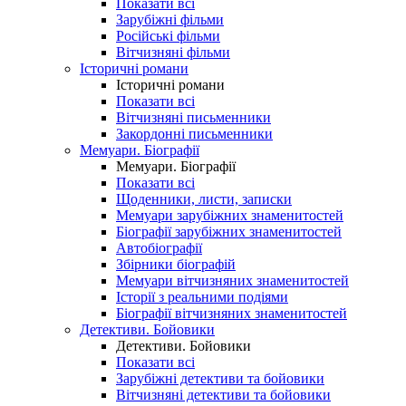
Показати всі
Зарубіжні фільми
Російські фільми
Вітчизняні фільми
Історичні романи
Історичні романи
Показати всі
Вітчизняні письменники
Закордонні письменники
Мемуари. Біографії
Мемуари. Біографії
Показати всі
Щоденники, листи, записки
Мемуари зарубіжних знаменитостей
Біографії зарубіжних знаменитостей
Автобіографії
Збірники біографій
Мемуари вітчизняних знаменитостей
Історії з реальними подіями
Біографії вітчизняних знаменитостей
Детективи. Бойовики
Детективи. Бойовики
Показати всі
Зарубіжні детективи та бойовики
Вітчизняні детективи та бойовики