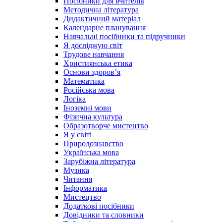
Посібники для вчителів
Методична література
Дидактичний матеріал
Календарне планування
Навчальні посібники та підручники
Я досліджую світ
Трудове навчання
Християнська етика
Основи здоров’я
Математика
Російська мова
Логіка
Іноземні мови
Фізична культура
Образотворче мистецтво
Я у світі
Природознавство
Українська мова
Зарубіжна література
Музика
Читання
Інформатика
Мистецтво
Додаткові посібники
Довідники та словники