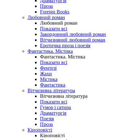
Драматургія
Проза
Foreign Books
Любовний роман
Любовний роман
Показати всі
Закордонний любовний роман
Вітчизняний любовний роман
Еротична проза і поезія
Фантастика. Містика
Фантастика. Містика
Показати всі
Фентезі
Жахи
Містика
Фантастика
Вітчизняна література
Вітчизняна література
Показати всі
Гумор і сатира
Драматургія
Поезія
Проза
Кіноповісті
Кіноповісті