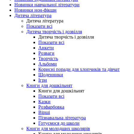
Новинки навчальної літератури
Новинки нон-фікшн
Дитяча література
Дитяча література
Показати всі
Дитяча творчість і дозвілля
Дитяча творчість і дозвілля
Показати всі
Анкети
Розваги
Творчість
Альбоми
Корисні поради для хлопчиків та дівчат
Щоденники
Ігри
Книги для дошкільнят
Книги для дошкільнят
Показати всі
Казки
Розфарбовка
Вірші
Пізнавальна література
Готуємося до школи
Книги для молодших школярів
Книги для молодших школярів