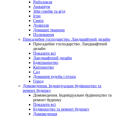
Риболовля
Акваріум
Збір грибів та ягід
Ігри
Свята
Дозвілля
Домашні тварини
Полювання
Присадибне господарство. Ландшафтний дизайн
Присадибне господарство. Ландшафтний
дизайн
Показати всі
Ландшафтний дизайн
Бджільництво
Квітництво
Сад
Домашня худоба і птахи
Город
Домоведення. Індивідуальне будівництво та
ремонт будинку
Домоведення. Індивідуальне будівництво та
ремонт будинку
Показати всі
Будівництво та ремонт будинку
Домоведення