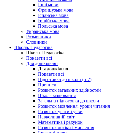
Інші мови
Французька мова
Іспанська мова
Італійська мова
Польська мова
Українська мова
Розмовники
Словники
Школа. Педагогіка
Школа. Педагогіка
Показати всі
Для дошкільнят
Для дошкільнят
Показати всі
Підготовка до школи (5-7)
Прописи
Розвиток загальних здібностей
Школа малювання
Загальна підготовка до школи
Розвиток мовлення, уроки читання
Розвиток уваги і уяви
Навколишній світ
Математика і рахунок
Розвиток логіки і мислення
Іноземні мови