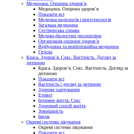
Медицина. Охорона здоров’я
Медицина. Охорона здоров’я
Показати всі
Медична радіологія і рентгенологія
Загальна медицина
Сестринська справа
Медико-біологічні дисципліни
Організація охорони здоров’я
Відбудовна та реабілітаційна медицина
Гігієна
Краса. Здоров’я. Секс. Вагітність. Догляд за
дитиною
Краса. Здоров’я. Секс. Вагітність. Догляд за
дитиною
Показати всі
Вагітність і догляд за дитиною
Здорове харчування
Етикет
Інтимне життя. Секс
Здоровий спосіб життя
Зовнішність
Імідж
Окремі системи лікування
Окремі системи лікування
Показати всі