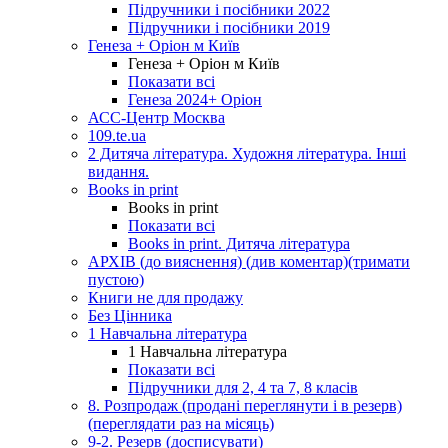
Підручники і посібники 2022
Підручники і посібники 2019
Генеза + Оріон м Київ
Генеза + Оріон м Київ
Показати всі
Генеза 2024+ Оріон
АСС-Центр Москва
109.te.ua
2 Дитяча література. Художня література. Інші
видання.
Books in print
Books in print
Показати всі
Books in print. Дитяча література
АРХІВ (до вияснення) (див коментар)(тримати
пустою)
Книги не для продажу
Без Цінника
1 Навчальна література
1 Навчальна література
Показати всі
Підручники для 2, 4 та 7, 8 класів
8. Розпродаж (продані переглянути і в резерв)
(переглядати раз на місяць)
9-2. Резерв (досписувати)