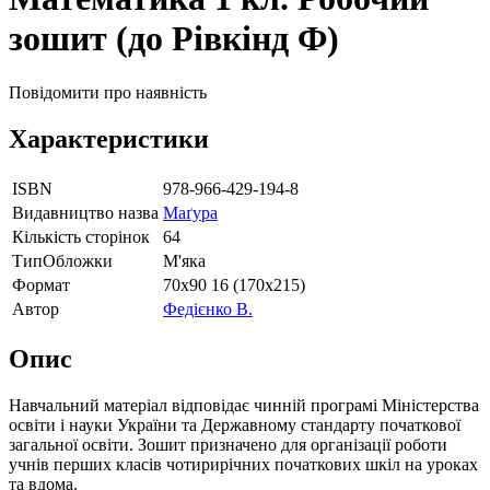
зошит (до Рівкінд Ф)
Повідомити про наявність
Характеристики
ISBN
978-966-429-194-8
Видавництво назва
Маґура
Кількість сторінок
64
ТипОбложки
М'яка
Формат
70х90 16 (170х215)
Автор
Федієнко В.
Опис
Навчальний матеріал відповідає чинній програмі Міністерства
освіти і науки України та Державному стандарту початкової
загальної освіти. Зошит призначено для організації роботи
учнів перших класів чотирирічних початкових шкіл на уроках
та вдома.