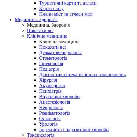
Туристичні карти та атласи
Карти світу
Плани міст та атласи міст
Медицина. Здоров’я
Медицина. Здоров’я
Показати всі
Клінічна медицина
Клінічна медицина
Показати всі
Дерматовенерологія
Стоматологія
Гінекологія
Педіатрія
Діагностика і терапія інших захворювань
Хірургія
Акушерство
Психіатрія
Внутрішні хвороби
Анестезіологія
Неврологія
Реаніматологія
Онкологія
Урологія
Інфекційні і паразитарні хвороби
Токсикологія