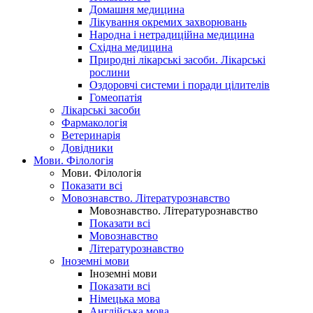
Домашня медицина
Лікування окремих захворювань
Народна і нетрадиційна медицина
Східна медицина
Природні лікарські засоби. Лікарські
рослини
Оздоровчі системи і поради цілителів
Гомеопатія
Лікарські засоби
Фармакологія
Ветеринарія
Довідники
Мови. Філологія
Мови. Філологія
Показати всі
Мовознавство. Літературознавство
Мовознавство. Літературознавство
Показати всі
Мовознавство
Літературознавство
Іноземні мови
Іноземні мови
Показати всі
Німецька мова
Англійська мова