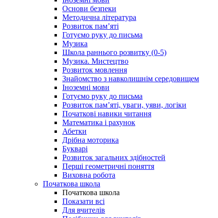
Основи безпеки
Методична література
Розвиток пам’яті
Готуємо руку до письма
Музика
Школа раннього розвитку (0-5)
Музика. Мистецтво
Розвиток мовлення
Знайомство з навколишнім середовищем
Іноземні мови
Готуємо руку до письма
Розвиток пам’яті, уваги, уяви, логіки
Початкові навики читання
Математика і рахунок
Абетки
Дрібна моторика
Букварі
Розвиток загальних здібностей
Перші геометричні поняття
Виховна робота
Початкова школа
Початкова школа
Показати всі
Для вчителів