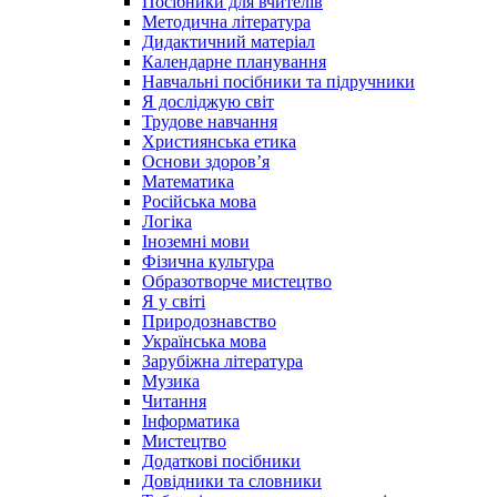
Посібники для вчителів
Методична література
Дидактичний матеріал
Календарне планування
Навчальні посібники та підручники
Я досліджую світ
Трудове навчання
Християнська етика
Основи здоров’я
Математика
Російська мова
Логіка
Іноземні мови
Фізична культура
Образотворче мистецтво
Я у світі
Природознавство
Українська мова
Зарубіжна література
Музика
Читання
Інформатика
Мистецтво
Додаткові посібники
Довідники та словники