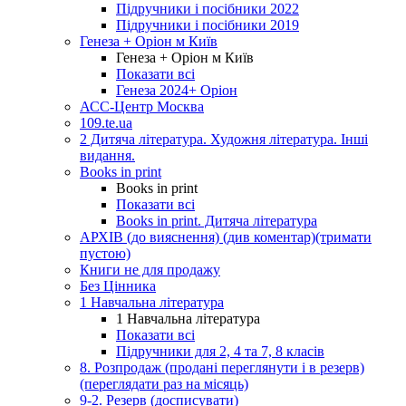
Підручники і посібники 2022
Підручники і посібники 2019
Генеза + Оріон м Київ
Генеза + Оріон м Київ
Показати всі
Генеза 2024+ Оріон
АСС-Центр Москва
109.te.ua
2 Дитяча література. Художня література. Інші
видання.
Books in print
Books in print
Показати всі
Books in print. Дитяча література
АРХІВ (до вияснення) (див коментар)(тримати
пустою)
Книги не для продажу
Без Цінника
1 Навчальна література
1 Навчальна література
Показати всі
Підручники для 2, 4 та 7, 8 класів
8. Розпродаж (продані переглянути і в резерв)
(переглядати раз на місяць)
9-2. Резерв (досписувати)