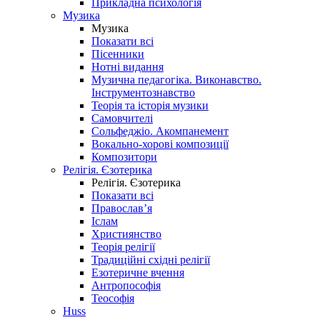
Прикладна психологія
Музика
Музика
Показати всі
Пісенники
Нотні видання
Музична педагогіка. Виконавство.
Інструментознавство
Теорія та історія музики
Самовчителі
Сольфеджіо. Акомпанемент
Вокально-хорові композиції
Композитори
Релігія. Єзотерика
Релігія. Єзотерика
Показати всі
Православ’я
Іслам
Християнство
Теорія релігії
Традиційні східні релігії
Езотеричне вчення
Антропософія
Теософія
Huss