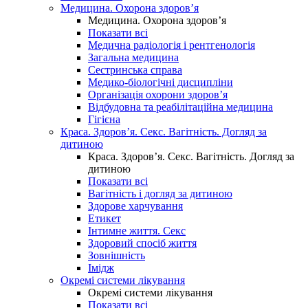
Медицина. Охорона здоров’я
Медицина. Охорона здоров’я
Показати всі
Медична радіологія і рентгенологія
Загальна медицина
Сестринська справа
Медико-біологічні дисципліни
Організація охорони здоров’я
Відбудовна та реабілітаційна медицина
Гігієна
Краса. Здоров’я. Секс. Вагітність. Догляд за
дитиною
Краса. Здоров’я. Секс. Вагітність. Догляд за
дитиною
Показати всі
Вагітність і догляд за дитиною
Здорове харчування
Етикет
Інтимне життя. Секс
Здоровий спосіб життя
Зовнішність
Імідж
Окремі системи лікування
Окремі системи лікування
Показати всі