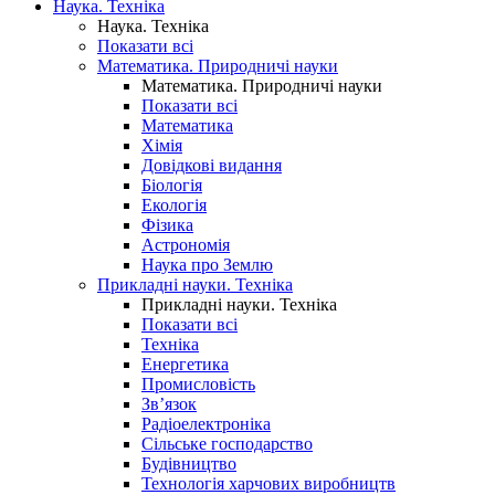
Наука. Техніка
Наука. Техніка
Показати всі
Математика. Природничі науки
Математика. Природничі науки
Показати всі
Математика
Хімія
Довідкові видання
Біологія
Екологія
Фізика
Астрономія
Наука про Землю
Прикладні науки. Техніка
Прикладні науки. Техніка
Показати всі
Техніка
Енергетика
Промисловість
Зв’язок
Радіоелектроніка
Сільське господарство
Будівництво
Технологія харчових виробництв