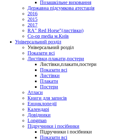
Позашкільне виховання
Державна підсумкова атестація
2016
2015
2017
RA" Red Horse"(листівки)
Co-op media м.Київ
Універсальний розділ
Універсальний розділ
Показати всі
Листівки,плакати,постери
Листівки,плакати,постери
Показати всі
Листівки
Плакати
Постери
Атласи
Книги для записів
Енциклопедії
Календарі
Довідники
Longman
Підручники і посібники
Підручники і посібники
Показати всі