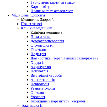
Туристичні карти та атласи
Карти світу
Плани міст та атласи міст
Медицина. Здоров’я
Медицина. Здоров’я
Показати всі
Клінічна медицина
Клінічна медицина
Показати всі
Дерматовенерологія
Стоматологія
Гінекологія
Педіатрія
Діагностика і терапія інших захворювань
Хірургія
Акушерство
Психіатрія
Внутрішні хвороби
Анестезіологія
Неврологія
Реаніматологія
Онкологія
Урологія
Інфекційні і паразитарні хвороби
Токсикологія