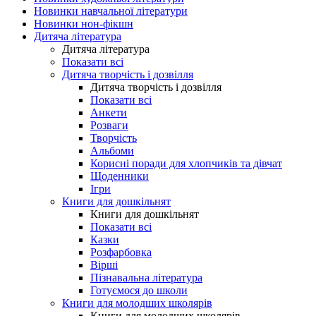
Новинки навчальної літератури
Новинки нон-фікшн
Дитяча література
Дитяча література
Показати всі
Дитяча творчість і дозвілля
Дитяча творчість і дозвілля
Показати всі
Анкети
Розваги
Творчість
Альбоми
Корисні поради для хлопчиків та дівчат
Щоденники
Ігри
Книги для дошкільнят
Книги для дошкільнят
Показати всі
Казки
Розфарбовка
Вірші
Пізнавальна література
Готуємося до школи
Книги для молодших школярів
Книги для молодших школярів