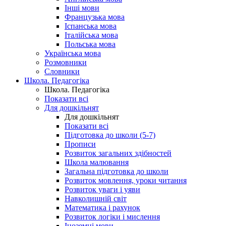
Інші мови
Французька мова
Іспанська мова
Італійська мова
Польська мова
Українська мова
Розмовники
Словники
Школа. Педагогіка
Школа. Педагогіка
Показати всі
Для дошкільнят
Для дошкільнят
Показати всі
Підготовка до школи (5-7)
Прописи
Розвиток загальних здібностей
Школа малювання
Загальна підготовка до школи
Розвиток мовлення, уроки читання
Розвиток уваги і уяви
Навколишній світ
Математика і рахунок
Розвиток логіки і мислення
Іноземні мови