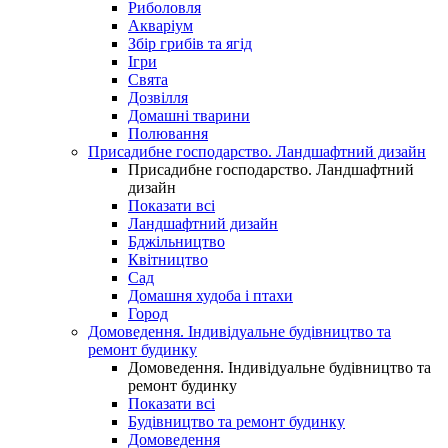
Риболовля
Акваріум
Збір грибів та ягід
Ігри
Свята
Дозвілля
Домашні тварини
Полювання
Присадибне господарство. Ландшафтний дизайн
Присадибне господарство. Ландшафтний
дизайн
Показати всі
Ландшафтний дизайн
Бджільництво
Квітництво
Сад
Домашня худоба і птахи
Город
Домоведення. Індивідуальне будівництво та
ремонт будинку
Домоведення. Індивідуальне будівництво та
ремонт будинку
Показати всі
Будівництво та ремонт будинку
Домоведення