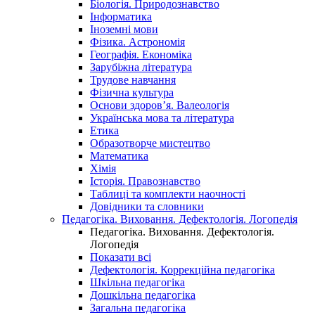
Біологія. Природознавство
Інформатика
Іноземні мови
Фізика. Астрономія
Географія. Економіка
Зарубіжна література
Трудове навчання
Фізична культура
Основи здоров’я. Валеологія
Українська мова та література
Етика
Образотворче мистецтво
Математика
Хімія
Історія. Правознавство
Таблиці та комплекти наочності
Довідники та словники
Педагогіка. Виховання. Дефектологія. Логопедія
Педагогіка. Виховання. Дефектологія.
Логопедія
Показати всі
Дефектологія. Коррекційна педагогіка
Шкільна педагогіка
Дошкільна педагогіка
Загальна педагогіка