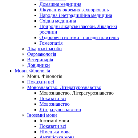
Домашня медицина
Лікування окремих захворювань
Народна і нетрадиційна медицина
Східна медицина
Природні лікарські засоби. Лікарські
рослини
Оздоровчі системи і поради цілителів
Гомеопатія
Лікарські засоби
Фармакологія
Ветеринарія
Довідники
Мови. Філологія
Мови. Філологія
Показати всі
Мовознавство. Літературознавство
Мовознавство. Літературознавство
Показати всі
Мовознавство
Літературознавство
Іноземні мови
Іноземні мови
Показати всі
Німецька мова
Англійська мова