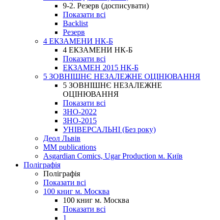
9-2. Резерв (досписувати)
Показати всі
Backlist
Резерв
4 ЕКЗАМЕНИ НК-Б
4 ЕКЗАМЕНИ НК-Б
Показати всі
ЕКЗАМЕН 2015 НК-Б
5 ЗОВНІШНЄ НЕЗАЛЕЖНЕ ОЦІНЮВАННЯ
5 ЗОВНІШНЄ НЕЗАЛЕЖНЕ
ОЦІНЮВАННЯ
Показати всі
ЗНО-2022
ЗНО-2015
УНІВЕРСАЛЬНІ (Без року)
Деол Львів
MM publications
Asgardian Comics, Ugar Production м. Київ
Поліграфія
Поліграфія
Показати всі
100 книг м. Москва
100 книг м. Москва
Показати всі
1