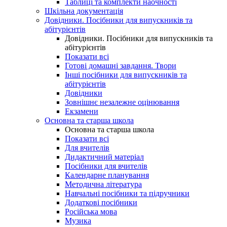
Таблиці та комплекти наочності
Шкільна документація
Довідники. Посібники для випускників та
абітурієнтів
Довідники. Посібники для випускників та
абітурієнтів
Показати всі
Готові домашні завдання. Твори
Інші посібники для випускників та
абітурієнтів
Довідники
Зовнішнє незалежне оцінювання
Екзамени
Основна та старша школа
Основна та старша школа
Показати всі
Для вчителів
Дидактичний матеріал
Посібники для вчителів
Календарне планування
Методична література
Навчальні посібники та підручники
Додаткові посібники
Російська мова
Музика