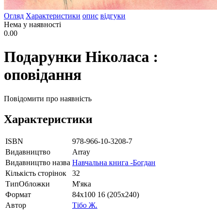
Огляд
Характеристики
опис
відгуки
Нема у наявності
0.00
Подарунки Ніколаса :
оповідання
Повідомити про наявність
Характеристики
ISBN
978-966-10-3208-7
Видавництво
Array
Видавництво назва
Навчальна книга -Богдан
Кількість сторінок
32
ТипОбложки
М'яка
Формат
84х100 16 (205х240)
Автор
Тібо Ж.