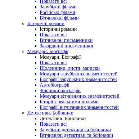
Показати всі
Зарубіжні фільми
Російські фільми
Вітчизняні фільми
Історичні романи
Історичні романи
Показати всі
Вітчизняні письменники
Закордонні письменники
Мемуари. Біографії
Мемуари. Біографії
Показати всі
Щоденники, листи, записки
Мемуари зарубіжних знаменитостей
Біографії зарубіжних знаменитостей
Автобіографії
Збірники біографій
Мемуари вітчизняних знаменитостей
Історії з реальними подіями
Біографії вітчизняних знаменитостей
Детективи. Бойовики
Детективи. Бойовики
Показати всі
Зарубіжні детективи та бойовики
Вітчизняні детективи та бойовики