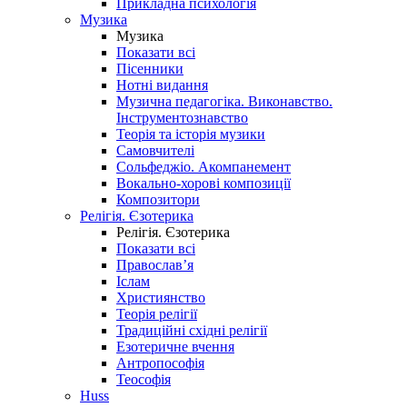
Прикладна психологія
Музика
Музика
Показати всі
Пісенники
Нотні видання
Музична педагогіка. Виконавство.
Інструментознавство
Теорія та історія музики
Самовчителі
Сольфеджіо. Акомпанемент
Вокально-хорові композиції
Композитори
Релігія. Єзотерика
Релігія. Єзотерика
Показати всі
Православ’я
Іслам
Християнство
Теорія релігії
Традиційні східні релігії
Езотеричне вчення
Антропософія
Теософія
Huss