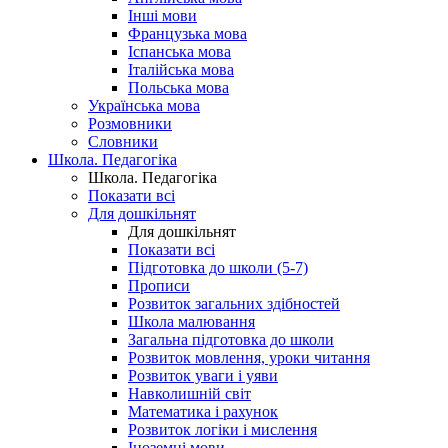
Інші мови
Французька мова
Іспанська мова
Італійська мова
Польська мова
Українська мова
Розмовники
Словники
Школа. Педагогіка
Школа. Педагогіка
Показати всі
Для дошкільнят
Для дошкільнят
Показати всі
Підготовка до школи (5-7)
Прописи
Розвиток загальних здібностей
Школа малювання
Загальна підготовка до школи
Розвиток мовлення, уроки читання
Розвиток уваги і уяви
Навколишній світ
Математика і рахунок
Розвиток логіки і мислення
Іноземні мови