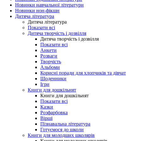
Новинки навчальної літератури
Новинки нон-фікшн
Дитяча література
Дитяча література
Показати всі
Дитяча творчість і дозвілля
Дитяча творчість і дозвілля
Показати всі
Анкети
Розваги
Творчість
Альбоми
Корисні поради для хлопчиків та дівчат
Щоденники
Ігри
Книги для дошкільнят
Книги для дошкільнят
Показати всі
Казки
Розфарбовка
Вірші
Пізнавальна література
Готуємося до школи
Книги для молодших школярів
Книги для молодших школярів