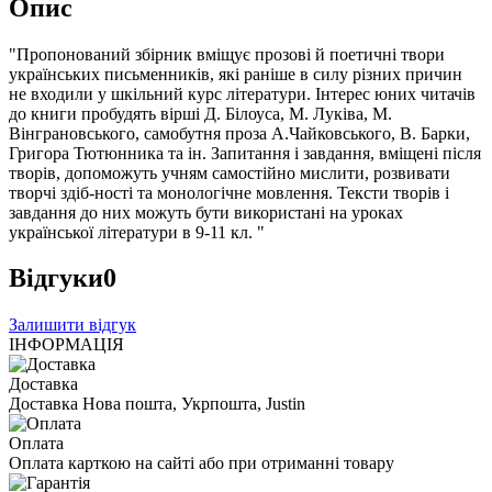
Опис
"Пропонований збірник вміщує прозові й поетичні твори
українських письменників, які раніше в силу різних причин
не входили у шкільний курс літератури. Інтерес юних читачів
до книги пробудять вірші Д. Білоуса, М. Луківа, М.
Вінграновського, самобутня проза А.Чайковського, В. Барки,
Григора Тютюнника та ін. Запитання і завдання, вміщені після
творів, допоможуть учням самостійно мислити, розвивати
творчі здіб-ності та монологічне мовлення. Тексти творів і
завдання до них можуть бути використані на уроках
української літератури в 9-11 кл. "
Відгуки
0
Залишити відгук
ІНФОРМАЦІЯ
Доставка
Доставка Нова пошта, Укрпошта, Justin
Оплата
Оплата карткою на сайті або при отриманні товару