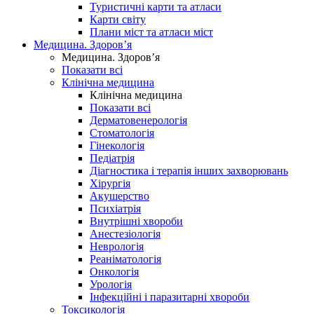
Туристичні карти та атласи
Карти світу
Плани міст та атласи міст
Медицина. Здоров’я
Медицина. Здоров’я
Показати всі
Клінічна медицина
Клінічна медицина
Показати всі
Дерматовенерологія
Стоматологія
Гінекологія
Педіатрія
Діагностика і терапія інших захворювань
Хірургія
Акушерство
Психіатрія
Внутрішні хвороби
Анестезіологія
Неврологія
Реаніматологія
Онкологія
Урологія
Інфекційні і паразитарні хвороби
Токсикологія