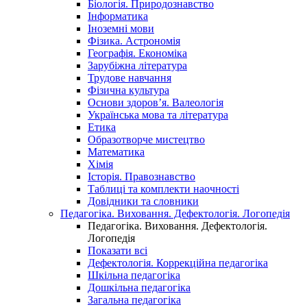
Біологія. Природознавство
Інформатика
Іноземні мови
Фізика. Астрономія
Географія. Економіка
Зарубіжна література
Трудове навчання
Фізична культура
Основи здоров’я. Валеологія
Українська мова та література
Етика
Образотворче мистецтво
Математика
Хімія
Історія. Правознавство
Таблиці та комплекти наочності
Довідники та словники
Педагогіка. Виховання. Дефектологія. Логопедія
Педагогіка. Виховання. Дефектологія.
Логопедія
Показати всі
Дефектологія. Коррекційна педагогіка
Шкільна педагогіка
Дошкільна педагогіка
Загальна педагогіка