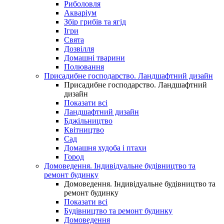
Риболовля
Акваріум
Збір грибів та ягід
Ігри
Свята
Дозвілля
Домашні тварини
Полювання
Присадибне господарство. Ландшафтний дизайн
Присадибне господарство. Ландшафтний
дизайн
Показати всі
Ландшафтний дизайн
Бджільництво
Квітництво
Сад
Домашня худоба і птахи
Город
Домоведення. Індивідуальне будівництво та
ремонт будинку
Домоведення. Індивідуальне будівництво та
ремонт будинку
Показати всі
Будівництво та ремонт будинку
Домоведення