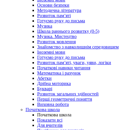
Основи безпеки
Методична література
Розвиток пам’яті
Готуємо руку до письма
Музика
Школа раннього розвитку (0-5)
Музика. Мистецтво
Розвиток мовлення
Знайомство з навколишнім середовищем
Іноземні мови
Готуємо руку до письма
Розвиток пам’яті, уваги, уяви, логіки
Початкові навики читання
Математика і рахунок
Абетки
Дрібна моторика
Букварі
Розвиток загальних здібностей
Перші геометричні поняття
Виховна робота
Початкова школа
Початкова школа
Показати всі
Для вчителів