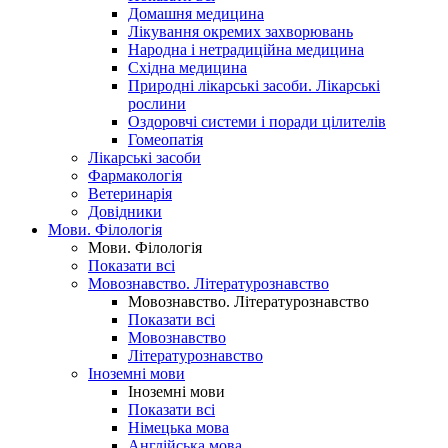
Домашня медицина
Лікування окремих захворювань
Народна і нетрадиційна медицина
Східна медицина
Природні лікарські засоби. Лікарські
рослини
Оздоровчі системи і поради цілителів
Гомеопатія
Лікарські засоби
Фармакологія
Ветеринарія
Довідники
Мови. Філологія
Мови. Філологія
Показати всі
Мовознавство. Літературознавство
Мовознавство. Літературознавство
Показати всі
Мовознавство
Літературознавство
Іноземні мови
Іноземні мови
Показати всі
Німецька мова
Англійська мова