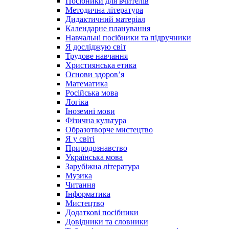
Посібники для вчителів
Методична література
Дидактичний матеріал
Календарне планування
Навчальні посібники та підручники
Я досліджую світ
Трудове навчання
Християнська етика
Основи здоров’я
Математика
Російська мова
Логіка
Іноземні мови
Фізична культура
Образотворче мистецтво
Я у світі
Природознавство
Українська мова
Зарубіжна література
Музика
Читання
Інформатика
Мистецтво
Додаткові посібники
Довідники та словники