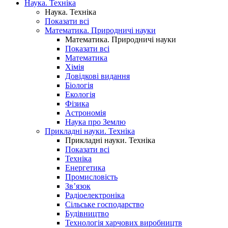
Наука. Техніка
Наука. Техніка
Показати всі
Математика. Природничі науки
Математика. Природничі науки
Показати всі
Математика
Хімія
Довідкові видання
Біологія
Екологія
Фізика
Астрономія
Наука про Землю
Прикладні науки. Техніка
Прикладні науки. Техніка
Показати всі
Техніка
Енергетика
Промисловість
Зв’язок
Радіоелектроніка
Сільське господарство
Будівництво
Технологія харчових виробництв