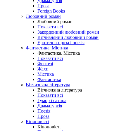
Драматургія
Проза
Foreign Books
Любовний роман
Любовний роман
Показати всі
Закордонний любовний роман
Вітчизняний любовний роман
Еротична проза і поезія
Фантастика. Містика
Фантастика. Містика
Показати всі
Фентезі
Жахи
Містика
Фантастика
Вітчизняна література
Вітчизняна література
Показати всі
Гумор і сатира
Драматургія
Поезія
Проза
Кіноповісті
Кіноповісті