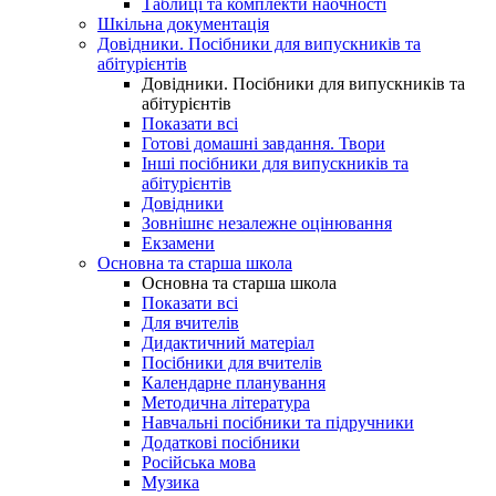
Таблиці та комплекти наочності
Шкільна документація
Довідники. Посібники для випускників та
абітурієнтів
Довідники. Посібники для випускників та
абітурієнтів
Показати всі
Готові домашні завдання. Твори
Інші посібники для випускників та
абітурієнтів
Довідники
Зовнішнє незалежне оцінювання
Екзамени
Основна та старша школа
Основна та старша школа
Показати всі
Для вчителів
Дидактичний матеріал
Посібники для вчителів
Календарне планування
Методична література
Навчальні посібники та підручники
Додаткові посібники
Російська мова
Музика