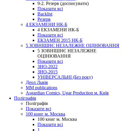
9-2. Резерв (досписувати)
Показати всі
Backlist
Резерв
4 ЕКЗАМЕНИ НК-Б
4 ЕКЗАМЕНИ НК-Б
Показати всі
ЕКЗАМЕН 2015 НК-Б
5 ЗОВНІШНЄ НЕЗАЛЕЖНЕ ОЦІНЮВАННЯ
5 ЗОВНІШНЄ НЕЗАЛЕЖНЕ
ОЦІНЮВАННЯ
Показати всі
ЗНО-2022
ЗНО-2015
УНІВЕРСАЛЬНІ (Без року)
Деол Львів
MM publications
Asgardian Comics, Ugar Production м. Київ
Поліграфія
Поліграфія
Показати всі
100 книг м. Москва
100 книг м. Москва
Показати всі
1