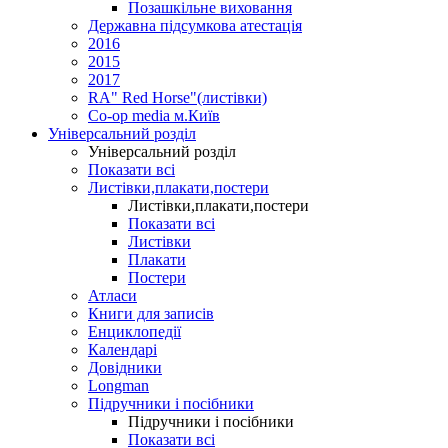
Позашкільне виховання
Державна підсумкова атестація
2016
2015
2017
RA" Red Horse"(листівки)
Co-op media м.Київ
Універсальний розділ
Універсальний розділ
Показати всі
Листівки,плакати,постери
Листівки,плакати,постери
Показати всі
Листівки
Плакати
Постери
Атласи
Книги для записів
Енциклопедії
Календарі
Довідники
Longman
Підручники і посібники
Підручники і посібники
Показати всі