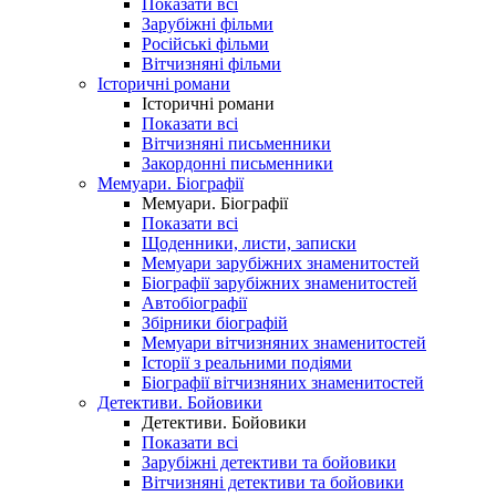
Показати всі
Зарубіжні фільми
Російські фільми
Вітчизняні фільми
Історичні романи
Історичні романи
Показати всі
Вітчизняні письменники
Закордонні письменники
Мемуари. Біографії
Мемуари. Біографії
Показати всі
Щоденники, листи, записки
Мемуари зарубіжних знаменитостей
Біографії зарубіжних знаменитостей
Автобіографії
Збірники біографій
Мемуари вітчизняних знаменитостей
Історії з реальними подіями
Біографії вітчизняних знаменитостей
Детективи. Бойовики
Детективи. Бойовики
Показати всі
Зарубіжні детективи та бойовики
Вітчизняні детективи та бойовики