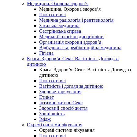
Медицина. Охорона здоров’я
Медицина. Охорона здоров’я
Показати всі
Медична радіологія і рентгенологія
Загальна медицина
Сестринська справа
Медико-біологічні дисципліни
Організація охорони здоров’я
Відбудовна та реабілітаційна медицина
Гігієна
Краса. Здоров’я. Секс. Вагітність. Догляд за
дитиною
Краса. Здоров’я. Секс. Вагітність. Догляд за
дитиною
Показати всі
Вагітність і догляд за дитиною
Здорове харчування
Етикет
Інтимне життя. Секс
Здоровий спосіб життя
Зовнішність
Імідж
Окремі системи лікування
Окремі системи лікування
Показати всі