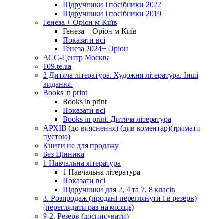
Підручники і посібники 2022
Підручники і посібники 2019
Генеза + Оріон м Київ
Генеза + Оріон м Київ
Показати всі
Генеза 2024+ Оріон
АСС-Центр Москва
109.te.ua
2 Дитяча література. Художня література. Інші
видання.
Books in print
Books in print
Показати всі
Books in print. Дитяча література
АРХІВ (до вияснення) (див коментар)(тримати
пустою)
Книги не для продажу
Без Цінника
1 Навчальна література
1 Навчальна література
Показати всі
Підручники для 2, 4 та 7, 8 класів
8. Розпродаж (продані переглянути і в резерв)
(переглядати раз на місяць)
9-2. Резерв (досписувати)