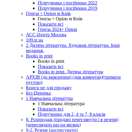
Підручники і посібники 2022
Підручники і посібники 2019
Генеза + Оріон м Київ
Генеза + Оріон м Київ
Показати всі
Генеза 2024+ Оріон
АСС-Центр Москва
109.te.ua
2 Дитяча література. Художня література. Інші
видання.
Books in print
Books in print
Показати всі
Books in print. Дитяча література
АРХІВ (до вияснення) (див коментар)(тримати
пустою)
Книги не для продажу
Без Цінника
1 Навчальна література
1 Навчальна література
Показати всі
Підручники для 2, 4 та 7, 8 класів
8. Розпродаж (продані переглянути і в резерв)
(переглядати раз на місяць)
9-2. Резерв (досписувати)