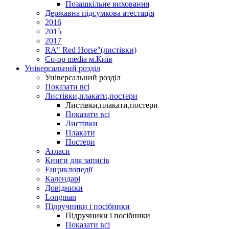
Позашкільне виховання
Державна підсумкова атестація
2016
2015
2017
RA" Red Horse"(листівки)
Co-op media м.Київ
Універсальний розділ
Універсальний розділ
Показати всі
Листівки,плакати,постери
Листівки,плакати,постери
Показати всі
Листівки
Плакати
Постери
Атласи
Книги для записів
Енциклопедії
Календарі
Довідники
Longman
Підручники і посібники
Підручники і посібники
Показати всі