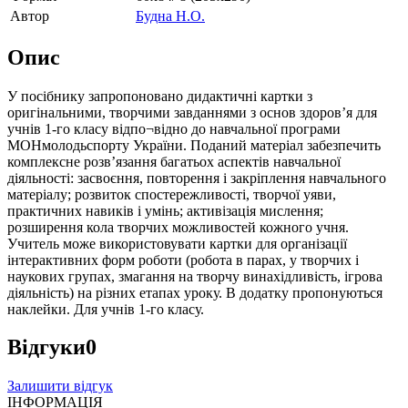
Автор
Будна Н.О.
Опис
У посібнику запропоновано дидактичні картки з
оригінальними, творчими завданнями з основ здоров’я для
учнів 1-го класу відпо¬відно до навчальної програми
МОНмолодьспорту України. Поданий матеріал забезпечить
комплексне розв’язання багатьох аспектів навчальної
діяльності: засвоєння, повторення і закріплення навчального
матеріалу; розвиток спостережливості, творчої уяви,
практичних навиків і умінь; активізація мислення;
розширення кола творчих можливостей кожного учня.
Учитель може використовувати картки для організації
інтерактивних форм роботи (робота в парах, у творчих і
наукових групах, змагання на творчу винахідливість, ігрова
діяльність) на різних етапах уроку. В додатку пропонуються
наклейки. Для учнів 1-го класу.
Відгуки
0
Залишити відгук
ІНФОРМАЦІЯ