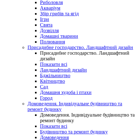
Риболовля
Акваріум
Збір грибів та ягід
Ігри
Свята
Дозвілля
Домашні тварини
Полювання
Присадибне господарство. Ландшафтний дизайн
Присадибне господарство. Ландшафтний
дизайн
Показати всі
Ландшафтний дизайн
Бджільництво
Квітництво
Сад
Домашня худоба і птахи
Город
Домоведення. Індивідуальне будівництво та
ремонт будинку
Домоведення. Індивідуальне будівництво та
ремонт будинку
Показати всі
Будівництво та ремонт будинку
Домоведення