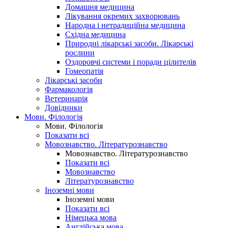
Домашня медицина
Лікування окремих захворювань
Народна і нетрадиційна медицина
Східна медицина
Природні лікарські засоби. Лікарські
рослини
Оздоровчі системи і поради цілителів
Гомеопатія
Лікарські засоби
Фармакологія
Ветеринарія
Довідники
Мови. Філологія
Мови. Філологія
Показати всі
Мовознавство. Літературознавство
Мовознавство. Літературознавство
Показати всі
Мовознавство
Літературознавство
Іноземні мови
Іноземні мови
Показати всі
Німецька мова
Англійська мова