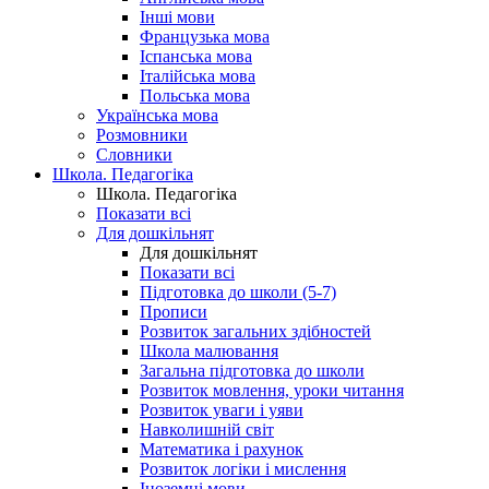
Інші мови
Французька мова
Іспанська мова
Італійська мова
Польська мова
Українська мова
Розмовники
Словники
Школа. Педагогіка
Школа. Педагогіка
Показати всі
Для дошкільнят
Для дошкільнят
Показати всі
Підготовка до школи (5-7)
Прописи
Розвиток загальних здібностей
Школа малювання
Загальна підготовка до школи
Розвиток мовлення, уроки читання
Розвиток уваги і уяви
Навколишній світ
Математика і рахунок
Розвиток логіки і мислення
Іноземні мови