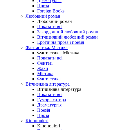
Драматургія
Проза
Foreign Books
Любовний роман
Любовний роман
Показати всі
Закордонний любовний роман
Вітчизняний любовний роман
Еротична проза і поезія
Фантастика. Містика
Фантастика. Містика
Показати всі
Фентезі
Жахи
Містика
Фантастика
Вітчизняна література
Вітчизняна література
Показати всі
Гумор і сатира
Драматургія
Поезія
Проза
Кіноповісті
Кіноповісті