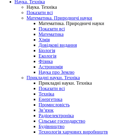
Наука. Техніка
Наука. Техніка
Показати всі
Математика. Природничі науки
Математика. Природничі науки
Показати всі
Математика
Хімія
Довідкові видання
Біологія
Екологія
Фізика
Астрономія
Наука про Землю
Прикладні науки. Техніка
Прикладні науки. Техніка
Показати всі
Техніка
Енергетика
Промисловість
Зв’язок
Радіоелектроніка
Сільське господарство
Будівництво
Технологія харчових виробництв