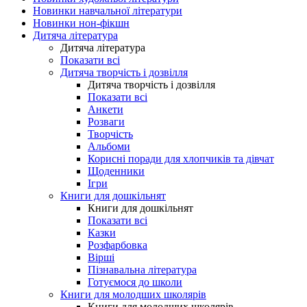
Новинки навчальної літератури
Новинки нон-фікшн
Дитяча література
Дитяча література
Показати всі
Дитяча творчість і дозвілля
Дитяча творчість і дозвілля
Показати всі
Анкети
Розваги
Творчість
Альбоми
Корисні поради для хлопчиків та дівчат
Щоденники
Ігри
Книги для дошкільнят
Книги для дошкільнят
Показати всі
Казки
Розфарбовка
Вірші
Пізнавальна література
Готуємося до школи
Книги для молодших школярів
Книги для молодших школярів