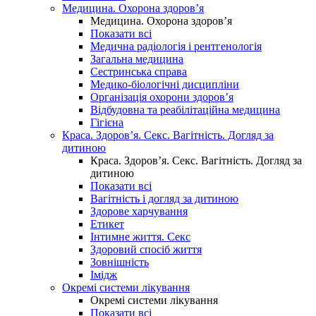
Медицина. Охорона здоров’я
Медицина. Охорона здоров’я
Показати всі
Медична радіологія і рентгенологія
Загальна медицина
Сестринська справа
Медико-біологічні дисципліни
Організація охорони здоров’я
Відбудовна та реабілітаційна медицина
Гігієна
Краса. Здоров’я. Секс. Вагітність. Догляд за
дитиною
Краса. Здоров’я. Секс. Вагітність. Догляд за
дитиною
Показати всі
Вагітність і догляд за дитиною
Здорове харчування
Етикет
Інтимне життя. Секс
Здоровий спосіб життя
Зовнішність
Імідж
Окремі системи лікування
Окремі системи лікування
Показати всі