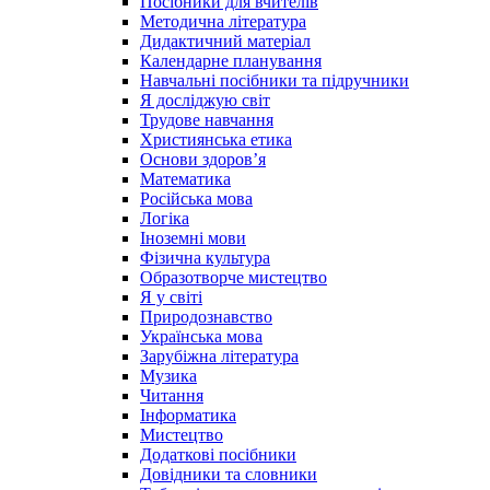
Посібники для вчителів
Методична література
Дидактичний матеріал
Календарне планування
Навчальні посібники та підручники
Я досліджую світ
Трудове навчання
Християнська етика
Основи здоров’я
Математика
Російська мова
Логіка
Іноземні мови
Фізична культура
Образотворче мистецтво
Я у світі
Природознавство
Українська мова
Зарубіжна література
Музика
Читання
Інформатика
Мистецтво
Додаткові посібники
Довідники та словники