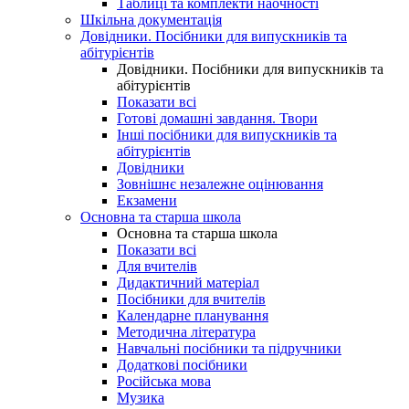
Таблиці та комплекти наочності
Шкільна документація
Довідники. Посібники для випускників та
абітурієнтів
Довідники. Посібники для випускників та
абітурієнтів
Показати всі
Готові домашні завдання. Твори
Інші посібники для випускників та
абітурієнтів
Довідники
Зовнішнє незалежне оцінювання
Екзамени
Основна та старша школа
Основна та старша школа
Показати всі
Для вчителів
Дидактичний матеріал
Посібники для вчителів
Календарне планування
Методична література
Навчальні посібники та підручники
Додаткові посібники
Російська мова
Музика