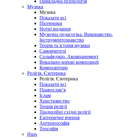
Прикладна психологія
Музика
Музика
Показати всі
Пісенники
Нотні видання
Музична педагогіка. Виконавство.
Інструментознавство
Теорія та історія музики
Самовчителі
Сольфеджіо. Акомпанемент
Вокально-хорові композиції
Композитори
Релігія. Єзотерика
Релігія. Єзотерика
Показати всі
Православ’я
Іслам
Християнство
Теорія релігії
Традиційні східні релігії
Езотеричне вчення
Антропософія
Теософія
Huss