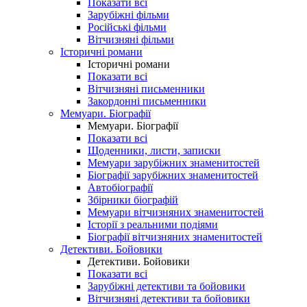
Показати всі
Зарубіжні фільми
Російські фільми
Вітчизняні фільми
Історичні романи
Історичні романи
Показати всі
Вітчизняні письменники
Закордонні письменники
Мемуари. Біографії
Мемуари. Біографії
Показати всі
Щоденники, листи, записки
Мемуари зарубіжних знаменитостей
Біографії зарубіжних знаменитостей
Автобіографії
Збірники біографій
Мемуари вітчизняних знаменитостей
Історії з реальними подіями
Біографії вітчизняних знаменитостей
Детективи. Бойовики
Детективи. Бойовики
Показати всі
Зарубіжні детективи та бойовики
Вітчизняні детективи та бойовики