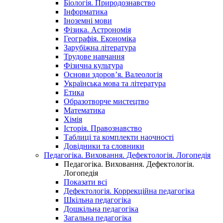
Біологія. Природознавство
Інформатика
Іноземні мови
Фізика. Астрономія
Географія. Економіка
Зарубіжна література
Трудове навчання
Фізична культура
Основи здоров’я. Валеологія
Українська мова та література
Етика
Образотворче мистецтво
Математика
Хімія
Історія. Правознавство
Таблиці та комплекти наочності
Довідники та словники
Педагогіка. Виховання. Дефектологія. Логопедія
Педагогіка. Виховання. Дефектологія.
Логопедія
Показати всі
Дефектологія. Коррекційна педагогіка
Шкільна педагогіка
Дошкільна педагогіка
Загальна педагогіка