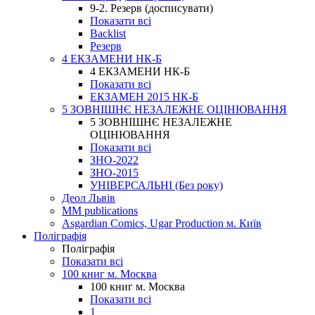
9-2. Резерв (досписувати)
Показати всі
Backlist
Резерв
4 ЕКЗАМЕНИ НК-Б
4 ЕКЗАМЕНИ НК-Б
Показати всі
ЕКЗАМЕН 2015 НК-Б
5 ЗОВНІШНЄ НЕЗАЛЕЖНЕ ОЦІНЮВАННЯ
5 ЗОВНІШНЄ НЕЗАЛЕЖНЕ
ОЦІНЮВАННЯ
Показати всі
ЗНО-2022
ЗНО-2015
УНІВЕРСАЛЬНІ (Без року)
Деол Львів
MM publications
Asgardian Comics, Ugar Production м. Київ
Поліграфія
Поліграфія
Показати всі
100 книг м. Москва
100 книг м. Москва
Показати всі
1