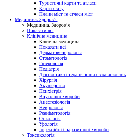
Туристичні карти та атласи
Карти світу
Плани міст та атласи міст
Медицина. Здоров’я
Медицина. Здоров’я
Показати всі
Клінічна медицина
Клінічна медицина
Показати всі
Дерматовенерологія
Стоматологія
Гінекологія
Педіатрія
Діагностика і терапія інших захворювань
Хірургія
Акушерство
Психіатрія
Внутрішні хвороби
Анестезіологія
Неврологія
Реаніматологія
Онкологія
Урологія
Інфекційні і паразитарні хвороби
Токсикологія