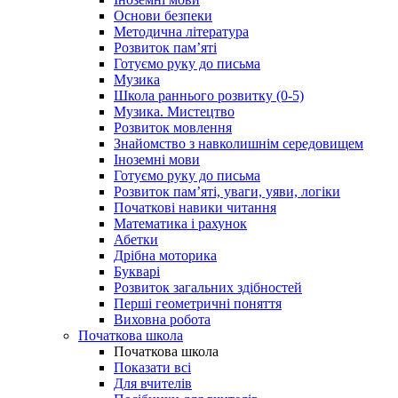
Основи безпеки
Методична література
Розвиток пам’яті
Готуємо руку до письма
Музика
Школа раннього розвитку (0-5)
Музика. Мистецтво
Розвиток мовлення
Знайомство з навколишнім середовищем
Іноземні мови
Готуємо руку до письма
Розвиток пам’яті, уваги, уяви, логіки
Початкові навики читання
Математика і рахунок
Абетки
Дрібна моторика
Букварі
Розвиток загальних здібностей
Перші геометричні поняття
Виховна робота
Початкова школа
Початкова школа
Показати всі
Для вчителів