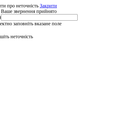
ти про неточність
Закрити
 Ваше звернення прийнято
я
ректно заповніть вказане поле
ишіть неточність