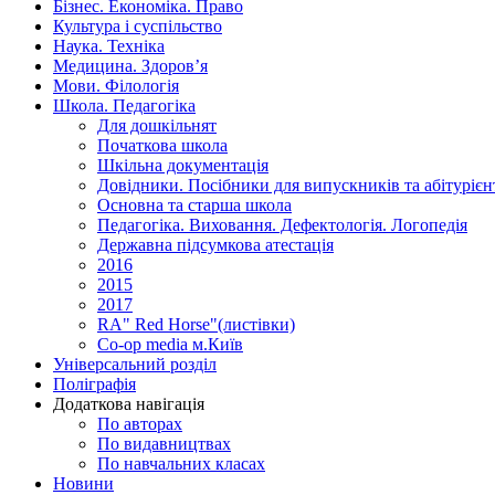
Бізнес. Економіка. Право
Культура і суспільство
Наука. Техніка
Медицина. Здоров’я
Мови. Філологія
Школа. Педагогіка
Для дошкільнят
Початкова школа
Шкільна документація
Довідники. Посібники для випускників та абітурієн
Основна та старша школа
Педагогіка. Виховання. Дефектологія. Логопедія
Державна підсумкова атестація
2016
2015
2017
RA" Red Horse"(листівки)
Co-op media м.Київ
Універсальний розділ
Поліграфія
Додаткова навігація
По авторах
По видавництвах
По навчальних класах
Новини