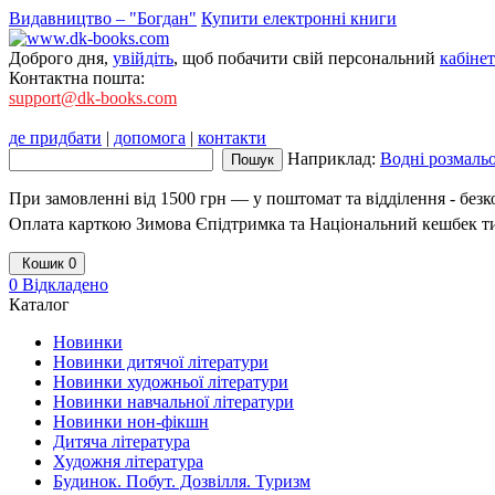
Видавництво – "Богдан"
Купити електронні книги
Доброго дня,
увійдіть
, щоб побачити свій персональний
кабінет
Контактна пошта:
support@dk-books.com
де придбати
|
допомога
|
контакти
Наприклад:
Водні розмаль
При замовленні від 1500 грн — у поштомат та відділення - без
Оплата карткою Зимова Єпідтримка та Національний кешбек т
Кошик
0
0
Відкладено
Каталог
Новинки
Новинки дитячої літератури
Новинки художньої літератури
Новинки навчальної літератури
Новинки нон-фікшн
Дитяча література
Художня література
Будинок. Побут. Дозвілля. Туризм