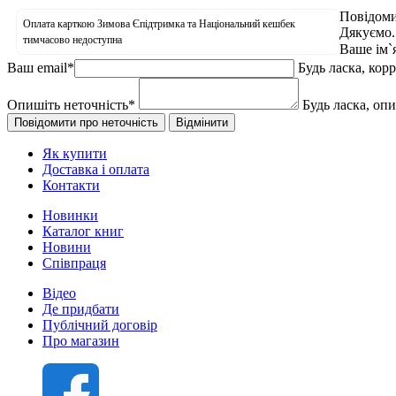
Повідоми
Оплата карткою Зимова Єпідтримка та Національний кешбек
Дякуємо.
тимчасово недоступна
Ваше ім`
Ваш email
*
Будь ласка, кор
Опишіть неточність
*
Будь ласка, оп
Як купити
Доставка і оплата
Контакти
Новинки
Каталог книг
Новини
Співпраця
Відео
Де придбати
Публічний договір
Про магазин