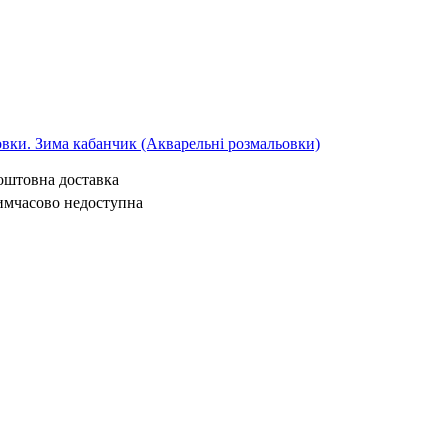
овки. Зима кабанчик (Акварельні розмальовки)
коштовна доставка
имчасово недоступна