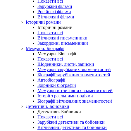
Показати всі
Зарубіжні фільми
Російські фільми
Вітчизняні фільми
Історичні романи
Історичні романи
Показати всі
Вітчизняні письменники
Закордонні письменники
Мемуари. Біографії
Мемуари. Біографії
Показати всі
Щоденники, листи, записки
Мемуари зарубіжних знаменитостей
Біографії зарубіжних знаменитостей
Автобіографії
Збірники біографій
Мемуари вітчизняних знаменитостей
Історії з реальними подіями
Біографії вітчизняних знаменитостей
Детективи. Бойовики
Детективи. Бойовики
Показати всі
Зарубіжні детективи та бойовики
Вітчизняні детективи та бойовики