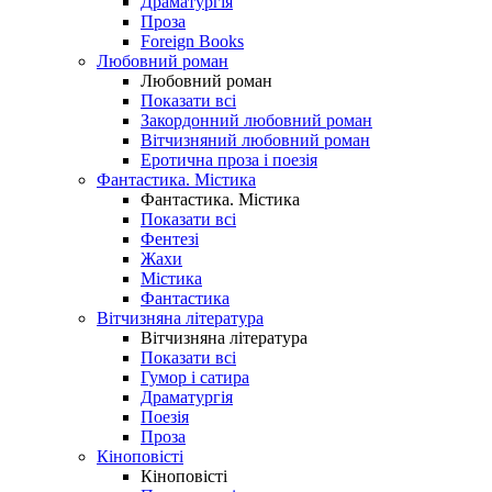
Драматургія
Проза
Foreign Books
Любовний роман
Любовний роман
Показати всі
Закордонний любовний роман
Вітчизняний любовний роман
Еротична проза і поезія
Фантастика. Містика
Фантастика. Містика
Показати всі
Фентезі
Жахи
Містика
Фантастика
Вітчизняна література
Вітчизняна література
Показати всі
Гумор і сатира
Драматургія
Поезія
Проза
Кіноповісті
Кіноповісті