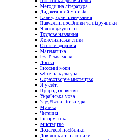
Посібники для вчителів
Методична література
Дидактичний матеріал
Календарне планування
Навчальні посібники та підручники
Я досліджую світ
Трудове навчання
Християнська етика
Основи здоров’я
Математика
Російська мова
Логіка
Іноземні мови
Фізична культура
Образотворче мистецтво
Я у світі
Природознавство
Українська мова
Зарубіжна література
Музика
Читання
Інформатика
Мистецтво
Додаткові посібники
Довідники та словники