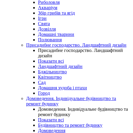
Риболовля
Акваріум
Збір грибів та ягід
Ігри
Свята
Дозвілля
Домашні тварини
Полювання
Присадибне господарство. Ландшафтний дизайн
Присадибне господарство. Ландшафтний
дизайн
Показати всі
Ландшафтний дизайн
Бджільництво
Квітництво
Сад
Домашня худоба і птахи
Город
Домоведення. Індивідуальне будівництво та
ремонт будинку
Домоведення. Індивідуальне будівництво та
ремонт будинку
Показати всі
Будівництво та ремонт будинку
Домоведення