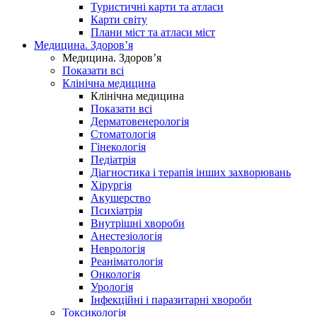
Туристичні карти та атласи
Карти світу
Плани міст та атласи міст
Медицина. Здоров’я
Медицина. Здоров’я
Показати всі
Клінічна медицина
Клінічна медицина
Показати всі
Дерматовенерологія
Стоматологія
Гінекологія
Педіатрія
Діагностика і терапія інших захворювань
Хірургія
Акушерство
Психіатрія
Внутрішні хвороби
Анестезіологія
Неврологія
Реаніматологія
Онкологія
Урологія
Інфекційні і паразитарні хвороби
Токсикологія