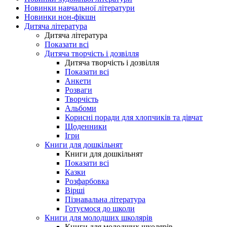
Новинки навчальної літератури
Новинки нон-фікшн
Дитяча література
Дитяча література
Показати всі
Дитяча творчість і дозвілля
Дитяча творчість і дозвілля
Показати всі
Анкети
Розваги
Творчість
Альбоми
Корисні поради для хлопчиків та дівчат
Щоденники
Ігри
Книги для дошкільнят
Книги для дошкільнят
Показати всі
Казки
Розфарбовка
Вірші
Пізнавальна література
Готуємося до школи
Книги для молодших школярів
Книги для молодших школярів