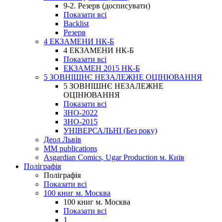
9-2. Резерв (досписувати)
Показати всі
Backlist
Резерв
4 ЕКЗАМЕНИ НК-Б
4 ЕКЗАМЕНИ НК-Б
Показати всі
ЕКЗАМЕН 2015 НК-Б
5 ЗОВНІШНЄ НЕЗАЛЕЖНЕ ОЦІНЮВАННЯ
5 ЗОВНІШНЄ НЕЗАЛЕЖНЕ
ОЦІНЮВАННЯ
Показати всі
ЗНО-2022
ЗНО-2015
УНІВЕРСАЛЬНІ (Без року)
Деол Львів
MM publications
Asgardian Comics, Ugar Production м. Київ
Поліграфія
Поліграфія
Показати всі
100 книг м. Москва
100 книг м. Москва
Показати всі
1