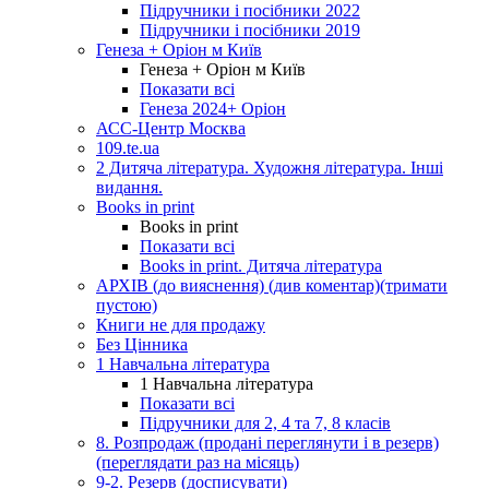
Підручники і посібники 2022
Підручники і посібники 2019
Генеза + Оріон м Київ
Генеза + Оріон м Київ
Показати всі
Генеза 2024+ Оріон
АСС-Центр Москва
109.te.ua
2 Дитяча література. Художня література. Інші
видання.
Books in print
Books in print
Показати всі
Books in print. Дитяча література
АРХІВ (до вияснення) (див коментар)(тримати
пустою)
Книги не для продажу
Без Цінника
1 Навчальна література
1 Навчальна література
Показати всі
Підручники для 2, 4 та 7, 8 класів
8. Розпродаж (продані переглянути і в резерв)
(переглядати раз на місяць)
9-2. Резерв (досписувати)