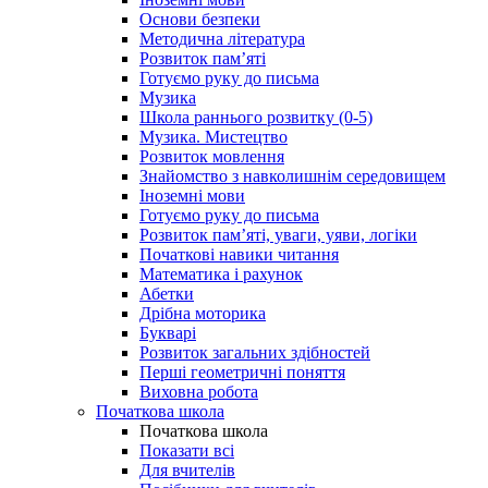
Основи безпеки
Методична література
Розвиток пам’яті
Готуємо руку до письма
Музика
Школа раннього розвитку (0-5)
Музика. Мистецтво
Розвиток мовлення
Знайомство з навколишнім середовищем
Іноземні мови
Готуємо руку до письма
Розвиток пам’яті, уваги, уяви, логіки
Початкові навики читання
Математика і рахунок
Абетки
Дрібна моторика
Букварі
Розвиток загальних здібностей
Перші геометричні поняття
Виховна робота
Початкова школа
Початкова школа
Показати всі
Для вчителів