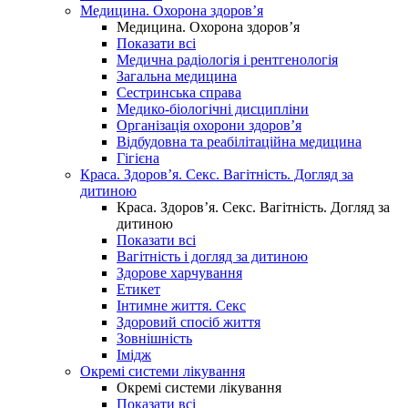
Медицина. Охорона здоров’я
Медицина. Охорона здоров’я
Показати всі
Медична радіологія і рентгенологія
Загальна медицина
Сестринська справа
Медико-біологічні дисципліни
Організація охорони здоров’я
Відбудовна та реабілітаційна медицина
Гігієна
Краса. Здоров’я. Секс. Вагітність. Догляд за
дитиною
Краса. Здоров’я. Секс. Вагітність. Догляд за
дитиною
Показати всі
Вагітність і догляд за дитиною
Здорове харчування
Етикет
Інтимне життя. Секс
Здоровий спосіб життя
Зовнішність
Імідж
Окремі системи лікування
Окремі системи лікування
Показати всі