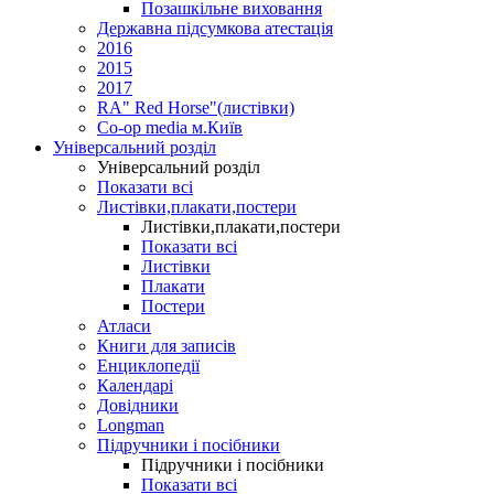
Позашкільне виховання
Державна підсумкова атестація
2016
2015
2017
RA" Red Horse"(листівки)
Co-op media м.Київ
Універсальний розділ
Універсальний розділ
Показати всі
Листівки,плакати,постери
Листівки,плакати,постери
Показати всі
Листівки
Плакати
Постери
Атласи
Книги для записів
Енциклопедії
Календарі
Довідники
Longman
Підручники і посібники
Підручники і посібники
Показати всі