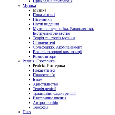
Прикладна психологія
Музика
Музика
Показати всі
Пісенники
Нотні видання
Музична педагогіка. Виконавство.
Інструментознавство
Теорія та історія музики
Самовчителі
Сольфеджіо. Акомпанемент
Вокально-хорові композиції
Композитори
Релігія. Єзотерика
Релігія. Єзотерика
Показати всі
Православ’я
Іслам
Християнство
Теорія релігії
Традиційні східні релігії
Езотеричне вчення
Антропософія
Теософія
Huss