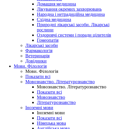
Домашня медицина
Лікування окремих захворювань
Народна і нетрадиційна медицина
Східна медицина
Природні лікарські засоби. Лікарські
рослини
Оздоровчі системи і поради цілителів
Гомеопатія
Лікарські засоби
Фармакологія
Ветеринарія
Довідники
Мови. Філологія
Мови. Філологія
Показати всі
Мовознавство. Літературознавство
Мовознавство. Літературознавство
Показати всі
Мовознавство
Літературознавство
Іноземні мови
Іноземні мови
Показати всі
Німецька мова
Англійська мова