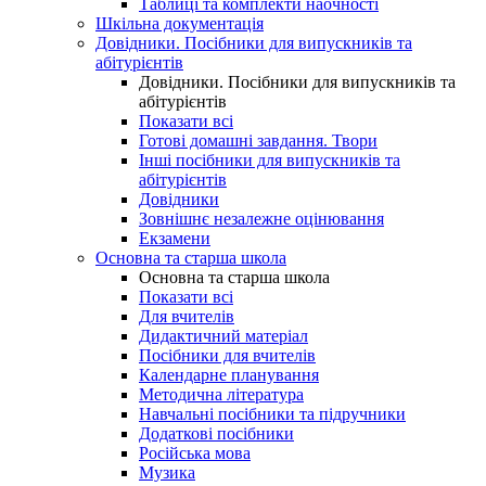
Таблиці та комплекти наочності
Шкільна документація
Довідники. Посібники для випускників та
абітурієнтів
Довідники. Посібники для випускників та
абітурієнтів
Показати всі
Готові домашні завдання. Твори
Інші посібники для випускників та
абітурієнтів
Довідники
Зовнішнє незалежне оцінювання
Екзамени
Основна та старша школа
Основна та старша школа
Показати всі
Для вчителів
Дидактичний матеріал
Посібники для вчителів
Календарне планування
Методична література
Навчальні посібники та підручники
Додаткові посібники
Російська мова
Музика