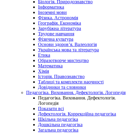
Біологія. Природознавство
Інформатика
Іноземні мови
Фізика. Астрономія
Географія. Економіка
Зарубіжна література
Трудове навчання
Фізична культура
Основи здоров’я. Валеологія
Українська мова та література
Етика
Образотворче мистецтво
Математика
Хімія
Історія. Правознавство
Таблиці та комплекти наочності
Довідники та словники
Педагогіка. Виховання. Дефектологія. Логопедія
Педагогіка. Виховання. Дефектологія.
Логопедія
Показати всі
Дефектологія. Коррекційна педагогіка
Шкільна педагогіка
Дошкільна педагогіка
Загальна педагогіка