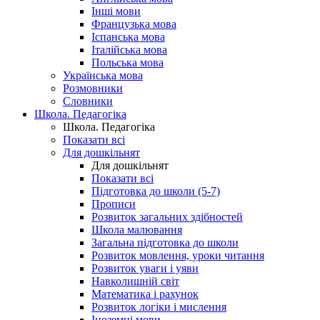
Інші мови
Французька мова
Іспанська мова
Італійська мова
Польська мова
Українська мова
Розмовники
Словники
Школа. Педагогіка
Школа. Педагогіка
Показати всі
Для дошкільнят
Для дошкільнят
Показати всі
Підготовка до школи (5-7)
Прописи
Розвиток загальних здібностей
Школа малювання
Загальна підготовка до школи
Розвиток мовлення, уроки читання
Розвиток уваги і уяви
Навколишній світ
Математика і рахунок
Розвиток логіки і мислення
Іноземні мови