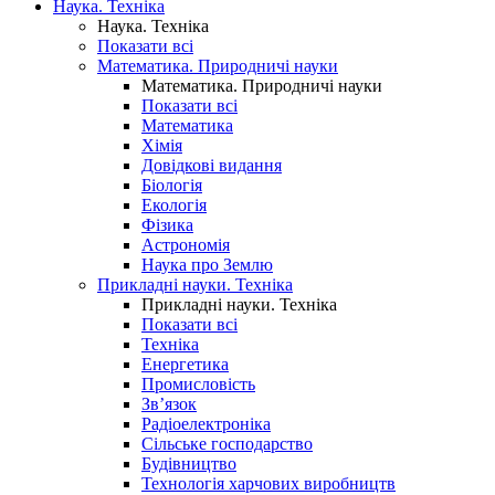
Наука. Техніка
Наука. Техніка
Показати всі
Математика. Природничі науки
Математика. Природничі науки
Показати всі
Математика
Хімія
Довідкові видання
Біологія
Екологія
Фізика
Астрономія
Наука про Землю
Прикладні науки. Техніка
Прикладні науки. Техніка
Показати всі
Техніка
Енергетика
Промисловість
Зв’язок
Радіоелектроніка
Сільське господарство
Будівництво
Технологія харчових виробництв