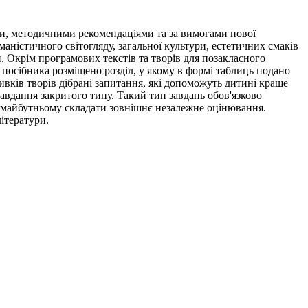
ри, методичними рекомендаціями та за вимогами нової
аністичного світогляду, загальної культури, естетичних смаків
. Окрім програмових текстів та творів для позакласного
і посібника розміщено розділ, у якому в формі таблиць подано
вків творів дібрані запитання, які допоможуть дитині краще
завдання закритого типу. Такий тип завдань обов'язково
у майбутньому складати зовнішнє незалежне оцінювання.
літератури.