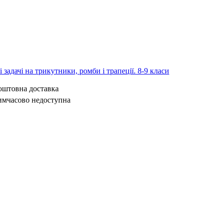
 задачі на трикутники, ромби і трапеції. 8-9 класи
коштовна доставка
имчасово недоступна