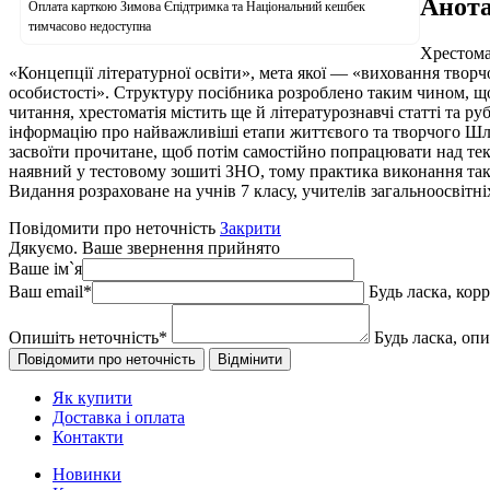
Анота
Оплата карткою Зимова Єпідтримка та Національний кешбек
тимчасово недоступна
Хрестома
«Концепції літературної освіти», мета якої — «виховання твор
особистості». Структуру посібника розроблено таким чином, що
читання, хрестоматія містить ще й літературознавчі статті та р
інформацію про найважливіші етапи життєвого та творчого Шля
засвоїти прочитане, щоб потім самостійно попрацювати над текс
наявний у тестовому зошиті ЗНО, тому практика виконання так
Видання розраховане на учнів 7 класу, учителів загальноосвітні
Повідомити про неточність
Закрити
Дякуємо. Ваше звернення прийнято
Ваше ім`я
Ваш email
*
Будь ласка, кор
Опишіть неточність
*
Будь ласка, оп
Як купити
Доставка і оплата
Контакти
Новинки