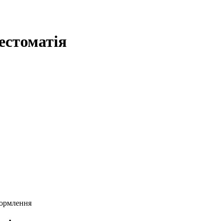
естоматія
формлення