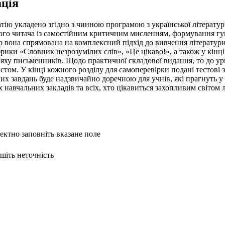
ція
тію укладено згідно з чинною програмою з української літерату
чого читача із самостійним критичним мисленням, формування гум
 вона спрямована на комплексний підхід до вивчення літератури
убрики «Словник незрозумілих слів», «Це цікаво!», а також у кінц
ху письменників. Щодо практичної складової видання, то до ури
том. У кінці кожного розділу для самоперевірки подані тестові 
их завдань буде надзвичайно доречною для учнів, які прагнуть 
х навчальних закладів та всіх, хто цікавиться захопливим світом 
ректно заповніть вказане поле
ишіть неточність