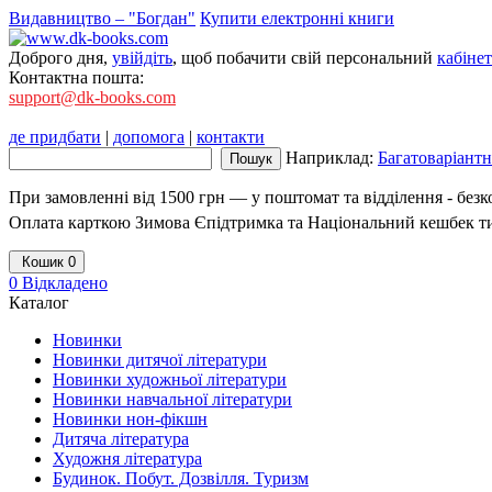
Видавництво – "Богдан"
Купити електронні книги
Доброго дня,
увійдіть
, щоб побачити свій персональний
кабінет
Контактна пошта:
support@dk-books.com
де придбати
|
допомога
|
контакти
Наприклад:
Багатоваріантні
При замовленні від 1500 грн — у поштомат та відділення - без
Оплата карткою Зимова Єпідтримка та Національний кешбек т
Кошик
0
0
Відкладено
Каталог
Новинки
Новинки дитячої літератури
Новинки художньої літератури
Новинки навчальної літератури
Новинки нон-фікшн
Дитяча література
Художня література
Будинок. Побут. Дозвілля. Туризм