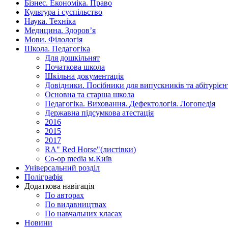
Бізнес. Економіка. Право
Культура і суспільство
Наука. Техніка
Медицина. Здоров’я
Мови. Філологія
Школа. Педагогіка
Для дошкільнят
Початкова школа
Шкільна документація
Довідники. Посібники для випускників та абітурієн
Основна та старша школа
Педагогіка. Виховання. Дефектологія. Логопедія
Державна підсумкова атестація
2016
2015
2017
RA" Red Horse"(листівки)
Co-op media м.Київ
Універсальний розділ
Поліграфія
Додаткова навігація
По авторах
По видавництвах
По навчальних класах
Новини