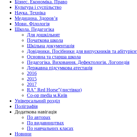
Бізнес. Економіка. Право
Культура і суспільство
Наука. Техніка
Медицина. Здоров’я
Мови. Філологія
Школа. Педагогіка
Для дошкільнят
Початкова школа
Шкільна документація
Довідники. Посібники для випускників та абітурієн
Основна та старша школа
Педагогіка. Виховання. Дефектологія. Логопедія
Державна підсумкова атестація
2016
2015
2017
RA" Red Horse"(листівки)
Co-op media м.Київ
Універсальний розділ
Поліграфія
Додаткова навігація
По авторах
По видавництвах
По навчальних класах
Новини