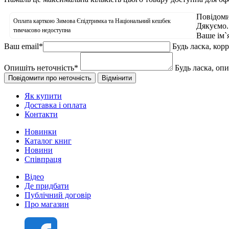
Повідоми
Оплата карткою Зимова Єпідтримка та Національний кешбек
Дякуємо.
тимчасово недоступна
Ваше ім`
Ваш email
*
Будь ласка, кор
Опишіть неточність
*
Будь ласка, оп
Як купити
Доставка і оплата
Контакти
Новинки
Каталог книг
Новини
Співпраця
Відео
Де придбати
Публічний договір
Про магазин