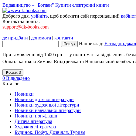
Видавництво – "Богдан"
Купити електронні книги
Доброго дня,
увійдіть
, щоб побачити свій персональний
кабінет
Контактна пошта:
support@dk-books.com
де придбати
|
допомога
|
контакти
Наприклад:
Естрадно-джазо
При замовленні від 1500 грн — у поштомат та відділення - без
Оплата карткою Зимова Єпідтримка та Національний кешбек т
Кошик
0
0
Відкладено
Каталог
Новинки
Новинки дитячої літератури
Новинки художньої літератури
Новинки навчальної літератури
Новинки нон-фікшн
Дитяча література
Художня література
Будинок. Побут. Дозвілля. Туризм