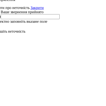
ти про неточність
Закрити
 Ваше звернення прийнято
я
ректно заповніть вказане поле
ишіть неточність