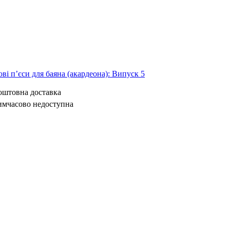
ві п’єси для баяна (акардеона): Випуск 5
коштовна доставка
имчасово недоступна