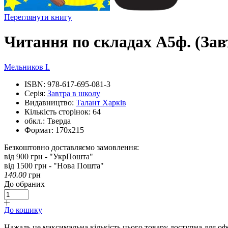
Переглянути книгу
Читання по складах А5ф. (Зав
Мельников І.
ISBN:
978-617-695-081-3
Серія:
Завтра в школу
Видавництво:
Талант Харків
Кількість сторінок:
64
обкл.:
Тверда
Формат:
170х215
Безкоштовно доставляємо замовлення:
від 900 грн - "УкрПошта"
від 1500 грн - "Нова Пошта"
140.00
грн
До обраних
До кошику
Нажаль це максимальна кількість цього товару доступна для о