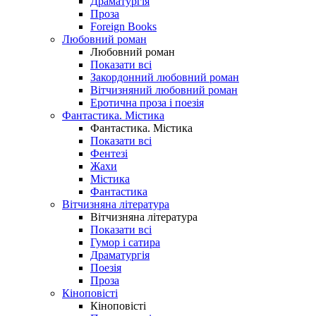
Драматургія
Проза
Foreign Books
Любовний роман
Любовний роман
Показати всі
Закордонний любовний роман
Вітчизняний любовний роман
Еротична проза і поезія
Фантастика. Містика
Фантастика. Містика
Показати всі
Фентезі
Жахи
Містика
Фантастика
Вітчизняна література
Вітчизняна література
Показати всі
Гумор і сатира
Драматургія
Поезія
Проза
Кіноповісті
Кіноповісті