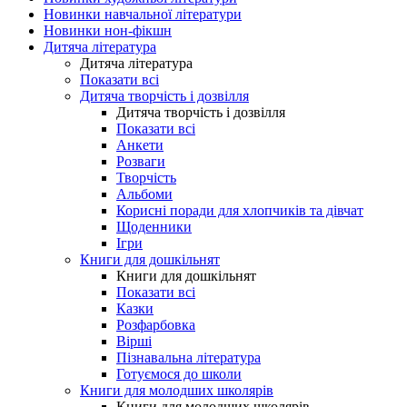
Новинки навчальної літератури
Новинки нон-фікшн
Дитяча література
Дитяча література
Показати всі
Дитяча творчість і дозвілля
Дитяча творчість і дозвілля
Показати всі
Анкети
Розваги
Творчість
Альбоми
Корисні поради для хлопчиків та дівчат
Щоденники
Ігри
Книги для дошкільнят
Книги для дошкільнят
Показати всі
Казки
Розфарбовка
Вірші
Пізнавальна література
Готуємося до школи
Книги для молодших школярів
Книги для молодших школярів