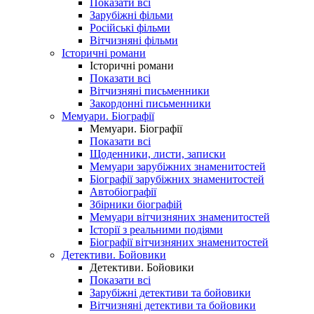
Показати всі
Зарубіжні фільми
Російські фільми
Вітчизняні фільми
Історичні романи
Історичні романи
Показати всі
Вітчизняні письменники
Закордонні письменники
Мемуари. Біографії
Мемуари. Біографії
Показати всі
Щоденники, листи, записки
Мемуари зарубіжних знаменитостей
Біографії зарубіжних знаменитостей
Автобіографії
Збірники біографій
Мемуари вітчизняних знаменитостей
Історії з реальними подіями
Біографії вітчизняних знаменитостей
Детективи. Бойовики
Детективи. Бойовики
Показати всі
Зарубіжні детективи та бойовики
Вітчизняні детективи та бойовики