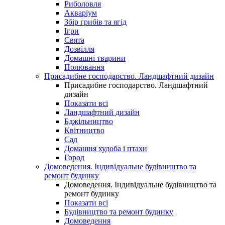
Риболовля
Акваріум
Збір грибів та ягід
Ігри
Свята
Дозвілля
Домашні тварини
Полювання
Присадибне господарство. Ландшафтний дизайн
Присадибне господарство. Ландшафтний
дизайн
Показати всі
Ландшафтний дизайн
Бджільництво
Квітництво
Сад
Домашня худоба і птахи
Город
Домоведення. Індивідуальне будівництво та
ремонт будинку
Домоведення. Індивідуальне будівництво та
ремонт будинку
Показати всі
Будівництво та ремонт будинку
Домоведення