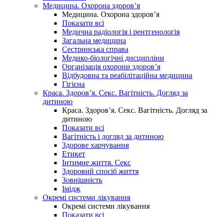
Медицина. Охорона здоров’я
Медицина. Охорона здоров’я
Показати всі
Медична радіологія і рентгенологія
Загальна медицина
Сестринська справа
Медико-біологічні дисципліни
Організація охорони здоров’я
Відбудовна та реабілітаційна медицина
Гігієна
Краса. Здоров’я. Секс. Вагітність. Догляд за
дитиною
Краса. Здоров’я. Секс. Вагітність. Догляд за
дитиною
Показати всі
Вагітність і догляд за дитиною
Здорове харчування
Етикет
Інтимне життя. Секс
Здоровий спосіб життя
Зовнішність
Імідж
Окремі системи лікування
Окремі системи лікування
Показати всі