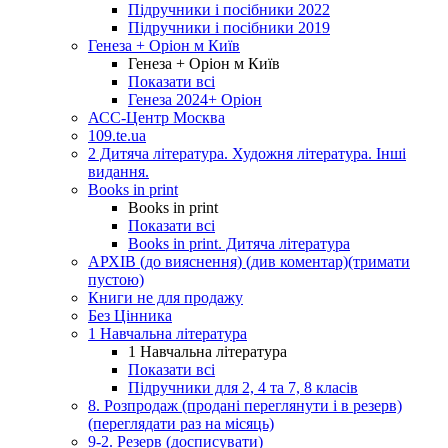
Підручники і посібники 2022
Підручники і посібники 2019
Генеза + Оріон м Київ
Генеза + Оріон м Київ
Показати всі
Генеза 2024+ Оріон
АСС-Центр Москва
109.te.ua
2 Дитяча література. Художня література. Інші
видання.
Books in print
Books in print
Показати всі
Books in print. Дитяча література
АРХІВ (до вияснення) (див коментар)(тримати
пустою)
Книги не для продажу
Без Цінника
1 Навчальна література
1 Навчальна література
Показати всі
Підручники для 2, 4 та 7, 8 класів
8. Розпродаж (продані переглянути і в резерв)
(переглядати раз на місяць)
9-2. Резерв (досписувати)