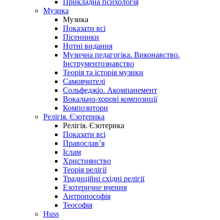
Прикладна психологія
Музика
Музика
Показати всі
Пісенники
Нотні видання
Музична педагогіка. Виконавство.
Інструментознавство
Теорія та історія музики
Самовчителі
Сольфеджіо. Акомпанемент
Вокально-хорові композиції
Композитори
Релігія. Єзотерика
Релігія. Єзотерика
Показати всі
Православ’я
Іслам
Християнство
Теорія релігії
Традиційні східні релігії
Езотеричне вчення
Антропософія
Теософія
Huss