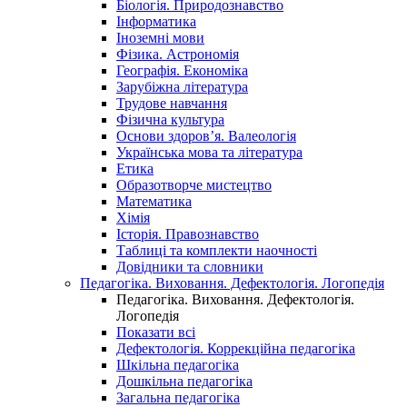
Біологія. Природознавство
Інформатика
Іноземні мови
Фізика. Астрономія
Географія. Економіка
Зарубіжна література
Трудове навчання
Фізична культура
Основи здоров’я. Валеологія
Українська мова та література
Етика
Образотворче мистецтво
Математика
Хімія
Історія. Правознавство
Таблиці та комплекти наочності
Довідники та словники
Педагогіка. Виховання. Дефектологія. Логопедія
Педагогіка. Виховання. Дефектологія.
Логопедія
Показати всі
Дефектологія. Коррекційна педагогіка
Шкільна педагогіка
Дошкільна педагогіка
Загальна педагогіка