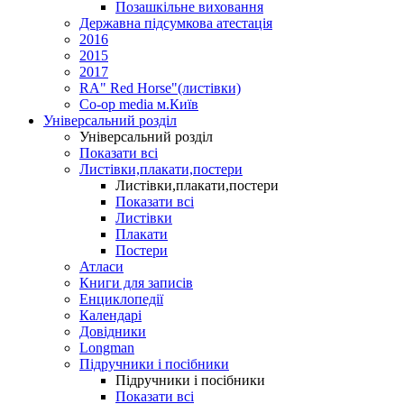
Позашкільне виховання
Державна підсумкова атестація
2016
2015
2017
RA" Red Horse"(листівки)
Co-op media м.Київ
Універсальний розділ
Універсальний розділ
Показати всі
Листівки,плакати,постери
Листівки,плакати,постери
Показати всі
Листівки
Плакати
Постери
Атласи
Книги для записів
Енциклопедії
Календарі
Довідники
Longman
Підручники і посібники
Підручники і посібники
Показати всі