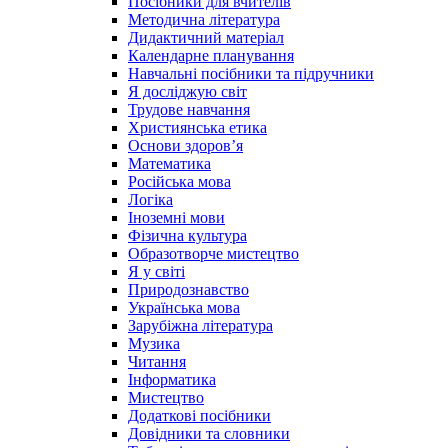
Посібники для вчителів
Методична література
Дидактичний матеріал
Календарне планування
Навчальні посібники та підручники
Я досліджую світ
Трудове навчання
Християнська етика
Основи здоров’я
Математика
Російська мова
Логіка
Іноземні мови
Фізична культура
Образотворче мистецтво
Я у світі
Природознавство
Українська мова
Зарубіжна література
Музика
Читання
Інформатика
Мистецтво
Додаткові посібники
Довідники та словники