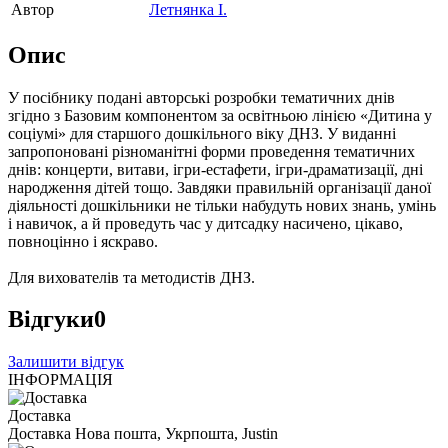
Автор
Летнянка І.
Опис
У посібнику подані авторські розробки тематичних днів
згідно з Базовим компонентом за освітньою лінією «Дитина у
соціумі» для старшого дошкільного віку ДНЗ. У виданні
запропоновані різноманітні форми проведення тематичних
днів: концерти, витави, ігри-естафети, ігри-драматизації, дні
народження дітей тощо. Завдяки правильній організації даної
діяльності дошкільники не тільки набудуть нових знань, умінь
і навичок, а й проведуть час у дитсадку насичено, цікаво,
повноцінно і яскраво.
Для вихователів та методистів ДНЗ.
Відгуки
0
Залишити відгук
ІНФОРМАЦІЯ
Доставка
Доставка Нова пошта, Укрпошта, Justin