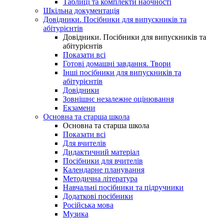
Таблиці та комплекти наочності
Шкільна документація
Довідники. Посібники для випускників та
абітурієнтів
Довідники. Посібники для випускників та
абітурієнтів
Показати всі
Готові домашні завдання. Твори
Інші посібники для випускників та
абітурієнтів
Довідники
Зовнішнє незалежне оцінювання
Екзамени
Основна та старша школа
Основна та старша школа
Показати всі
Для вчителів
Дидактичний матеріал
Посібники для вчителів
Календарне планування
Методична література
Навчальні посібники та підручники
Додаткові посібники
Російська мова
Музика