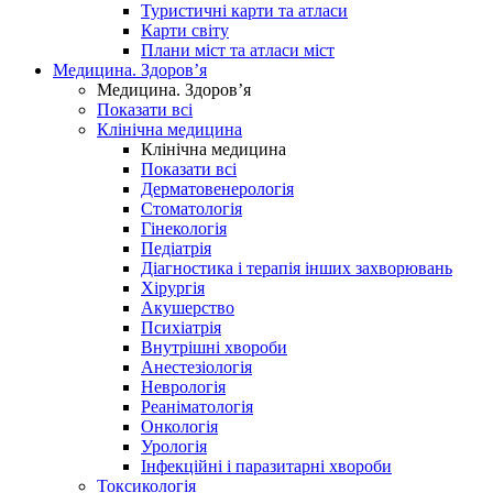
Туристичні карти та атласи
Карти світу
Плани міст та атласи міст
Медицина. Здоров’я
Медицина. Здоров’я
Показати всі
Клінічна медицина
Клінічна медицина
Показати всі
Дерматовенерологія
Стоматологія
Гінекологія
Педіатрія
Діагностика і терапія інших захворювань
Хірургія
Акушерство
Психіатрія
Внутрішні хвороби
Анестезіологія
Неврологія
Реаніматологія
Онкологія
Урологія
Інфекційні і паразитарні хвороби
Токсикологія