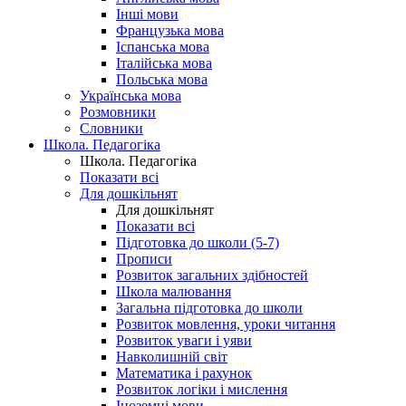
Інші мови
Французька мова
Іспанська мова
Італійська мова
Польська мова
Українська мова
Розмовники
Словники
Школа. Педагогіка
Школа. Педагогіка
Показати всі
Для дошкільнят
Для дошкільнят
Показати всі
Підготовка до школи (5-7)
Прописи
Розвиток загальних здібностей
Школа малювання
Загальна підготовка до школи
Розвиток мовлення, уроки читання
Розвиток уваги і уяви
Навколишній світ
Математика і рахунок
Розвиток логіки і мислення
Іноземні мови