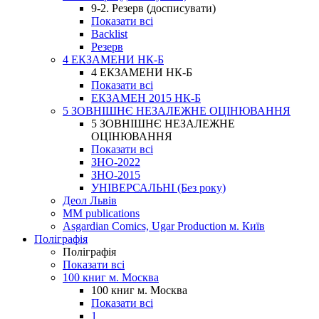
9-2. Резерв (досписувати)
Показати всі
Backlist
Резерв
4 ЕКЗАМЕНИ НК-Б
4 ЕКЗАМЕНИ НК-Б
Показати всі
ЕКЗАМЕН 2015 НК-Б
5 ЗОВНІШНЄ НЕЗАЛЕЖНЕ ОЦІНЮВАННЯ
5 ЗОВНІШНЄ НЕЗАЛЕЖНЕ
ОЦІНЮВАННЯ
Показати всі
ЗНО-2022
ЗНО-2015
УНІВЕРСАЛЬНІ (Без року)
Деол Львів
MM publications
Asgardian Comics, Ugar Production м. Київ
Поліграфія
Поліграфія
Показати всі
100 книг м. Москва
100 книг м. Москва
Показати всі
1