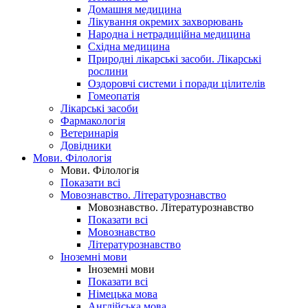
Домашня медицина
Лікування окремих захворювань
Народна і нетрадиційна медицина
Східна медицина
Природні лікарські засоби. Лікарські
рослини
Оздоровчі системи і поради цілителів
Гомеопатія
Лікарські засоби
Фармакологія
Ветеринарія
Довідники
Мови. Філологія
Мови. Філологія
Показати всі
Мовознавство. Літературознавство
Мовознавство. Літературознавство
Показати всі
Мовознавство
Літературознавство
Іноземні мови
Іноземні мови
Показати всі
Німецька мова
Англійська мова