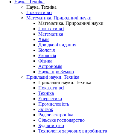
Наука. Техніка
Наука. Техніка
Показати всі
Математика. Природничі науки
Математика. Природничі науки
Показати всі
Математика
Хімія
Довідкові видання
Біологія
Екологія
Фізика
Астрономія
Наука про Землю
Прикладні науки. Техніка
Прикладні науки. Техніка
Показати всі
Техніка
Енергетика
Промисловість
Зв’язок
Радіоелектроніка
Сільське господарство
Будівництво
Технологія харчових виробництв