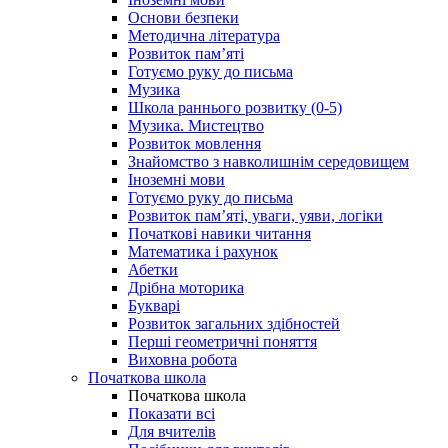
Основи безпеки
Методична література
Розвиток пам’яті
Готуємо руку до письма
Музика
Школа раннього розвитку (0-5)
Музика. Мистецтво
Розвиток мовлення
Знайомство з навколишнім середовищем
Іноземні мови
Готуємо руку до письма
Розвиток пам’яті, уваги, уяви, логіки
Початкові навики читання
Математика і рахунок
Абетки
Дрібна моторика
Букварі
Розвиток загальних здібностей
Перші геометричні поняття
Виховна робота
Початкова школа
Початкова школа
Показати всі
Для вчителів