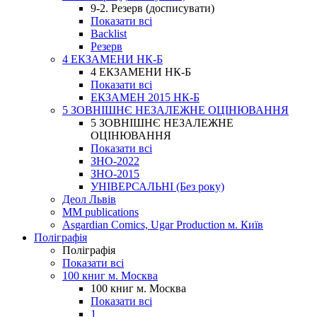
9-2. Резерв (досписувати)
Показати всі
Backlist
Резерв
4 ЕКЗАМЕНИ НК-Б
4 ЕКЗАМЕНИ НК-Б
Показати всі
ЕКЗАМЕН 2015 НК-Б
5 ЗОВНІШНЄ НЕЗАЛЕЖНЕ ОЦІНЮВАННЯ
5 ЗОВНІШНЄ НЕЗАЛЕЖНЕ
ОЦІНЮВАННЯ
Показати всі
ЗНО-2022
ЗНО-2015
УНІВЕРСАЛЬНІ (Без року)
Деол Львів
MM publications
Asgardian Comics, Ugar Production м. Київ
Поліграфія
Поліграфія
Показати всі
100 книг м. Москва
100 книг м. Москва
Показати всі
1