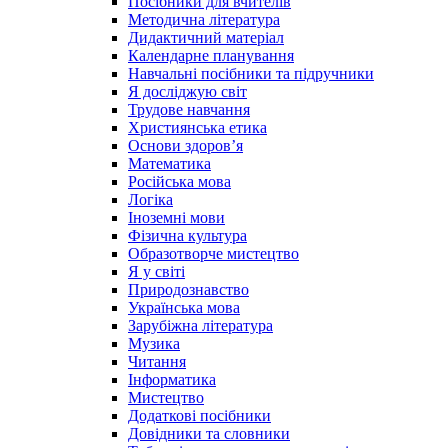
Посібники для вчителів
Методична література
Дидактичний матеріал
Календарне планування
Навчальні посібники та підручники
Я досліджую світ
Трудове навчання
Християнська етика
Основи здоров’я
Математика
Російська мова
Логіка
Іноземні мови
Фізична культура
Образотворче мистецтво
Я у світі
Природознавство
Українська мова
Зарубіжна література
Музика
Читання
Інформатика
Мистецтво
Додаткові посібники
Довідники та словники