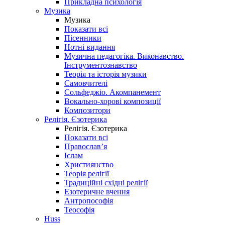
Прикладна психологія
Музика
Музика
Показати всі
Пісенники
Нотні видання
Музична педагогіка. Виконавство.
Інструментознавство
Теорія та історія музики
Самовчителі
Сольфеджіо. Акомпанемент
Вокально-хорові композиції
Композитори
Релігія. Єзотерика
Релігія. Єзотерика
Показати всі
Православ’я
Іслам
Християнство
Теорія релігії
Традиційні східні релігії
Езотеричне вчення
Антропософія
Теософія
Huss