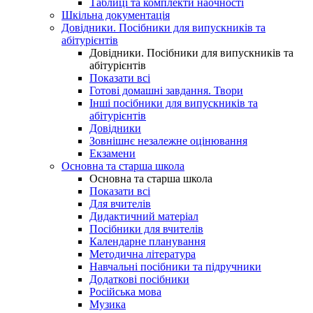
Таблиці та комплекти наочності
Шкільна документація
Довідники. Посібники для випускників та
абітурієнтів
Довідники. Посібники для випускників та
абітурієнтів
Показати всі
Готові домашні завдання. Твори
Інші посібники для випускників та
абітурієнтів
Довідники
Зовнішнє незалежне оцінювання
Екзамени
Основна та старша школа
Основна та старша школа
Показати всі
Для вчителів
Дидактичний матеріал
Посібники для вчителів
Календарне планування
Методична література
Навчальні посібники та підручники
Додаткові посібники
Російська мова
Музика