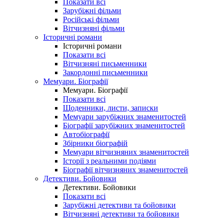
Показати всі
Зарубіжні фільми
Російські фільми
Вітчизняні фільми
Історичні романи
Історичні романи
Показати всі
Вітчизняні письменники
Закордонні письменники
Мемуари. Біографії
Мемуари. Біографії
Показати всі
Щоденники, листи, записки
Мемуари зарубіжних знаменитостей
Біографії зарубіжних знаменитостей
Автобіографії
Збірники біографій
Мемуари вітчизняних знаменитостей
Історії з реальними подіями
Біографії вітчизняних знаменитостей
Детективи. Бойовики
Детективи. Бойовики
Показати всі
Зарубіжні детективи та бойовики
Вітчизняні детективи та бойовики