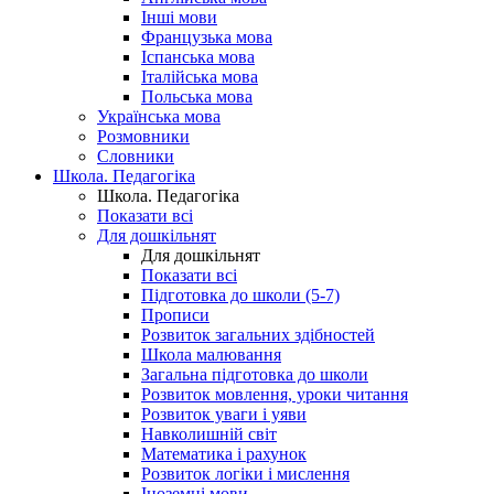
Інші мови
Французька мова
Іспанська мова
Італійська мова
Польська мова
Українська мова
Розмовники
Словники
Школа. Педагогіка
Школа. Педагогіка
Показати всі
Для дошкільнят
Для дошкільнят
Показати всі
Підготовка до школи (5-7)
Прописи
Розвиток загальних здібностей
Школа малювання
Загальна підготовка до школи
Розвиток мовлення, уроки читання
Розвиток уваги і уяви
Навколишній світ
Математика і рахунок
Розвиток логіки і мислення
Іноземні мови