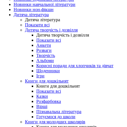
Новинки навчальної літератури
Новинки нон-фікшн
Дитяча література
Дитяча література
Показати всі
Дитяча творчість і дозвілля
Дитяча творчість і дозвілля
Показати всі
Анкети
Розваги
Творчість
Альбоми
Корисні поради для хлопчиків та дівчат
Щоденники
Ігри
Книги для дошкільнят
Книги для дошкільнят
Показати всі
Казки
Розфарбовка
Вірші
Пізнавальна література
Готуємося до школи
Книги для молодших школярів
Книги для молодших школярів