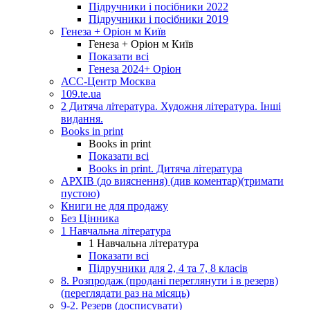
Підручники і посібники 2022
Підручники і посібники 2019
Генеза + Оріон м Київ
Генеза + Оріон м Київ
Показати всі
Генеза 2024+ Оріон
АСС-Центр Москва
109.te.ua
2 Дитяча література. Художня література. Інші
видання.
Books in print
Books in print
Показати всі
Books in print. Дитяча література
АРХІВ (до вияснення) (див коментар)(тримати
пустою)
Книги не для продажу
Без Цінника
1 Навчальна література
1 Навчальна література
Показати всі
Підручники для 2, 4 та 7, 8 класів
8. Розпродаж (продані переглянути і в резерв)
(переглядати раз на місяць)
9-2. Резерв (досписувати)