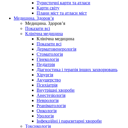
Туристичні карти та атласи
Карти світу
Плани міст та атласи міст
Медицина. Здоров’я
Медицина. Здоров’я
Показати всі
Клінічна медицина
Клінічна медицина
Показати всі
Дерматовенерологія
Стоматологія
Гінекологія
Педіатрія
Діагностика і терапія інших захворювань
Хірургія
Акушерство
Психіатрія
Внутрішні хвороби
Анестезіологія
Неврологія
Реаніматологія
Онкологія
Урологія
Інфекційні і паразитарні хвороби
Токсикологія