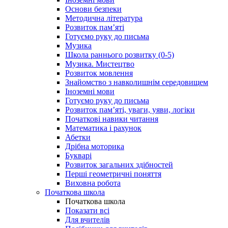
Основи безпеки
Методична література
Розвиток пам’яті
Готуємо руку до письма
Музика
Школа раннього розвитку (0-5)
Музика. Мистецтво
Розвиток мовлення
Знайомство з навколишнім середовищем
Іноземні мови
Готуємо руку до письма
Розвиток пам’яті, уваги, уяви, логіки
Початкові навики читання
Математика і рахунок
Абетки
Дрібна моторика
Букварі
Розвиток загальних здібностей
Перші геометричні поняття
Виховна робота
Початкова школа
Початкова школа
Показати всі
Для вчителів