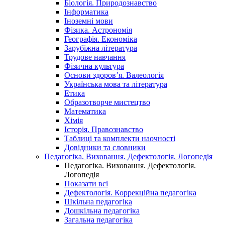
Біологія. Природознавство
Інформатика
Іноземні мови
Фізика. Астрономія
Географія. Економіка
Зарубіжна література
Трудове навчання
Фізична культура
Основи здоров’я. Валеологія
Українська мова та література
Етика
Образотворче мистецтво
Математика
Хімія
Історія. Правознавство
Таблиці та комплекти наочності
Довідники та словники
Педагогіка. Виховання. Дефектологія. Логопедія
Педагогіка. Виховання. Дефектологія.
Логопедія
Показати всі
Дефектологія. Коррекційна педагогіка
Шкільна педагогіка
Дошкільна педагогіка
Загальна педагогіка