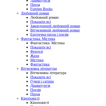
Драматургія
Проза
Foreign Books
Любовний роман
Любовний роман
Показати всі
Закордонний любовний роман
Вітчизняний любовний роман
Еротична проза і поезія
Фантастика. Містика
Фантастика. Містика
Показати всі
Фентезі
Жахи
Містика
Фантастика
Вітчизняна література
Вітчизняна література
Показати всі
Гумор і сатира
Драматургія
Поезія
Проза
Кіноповісті
Кіноповісті