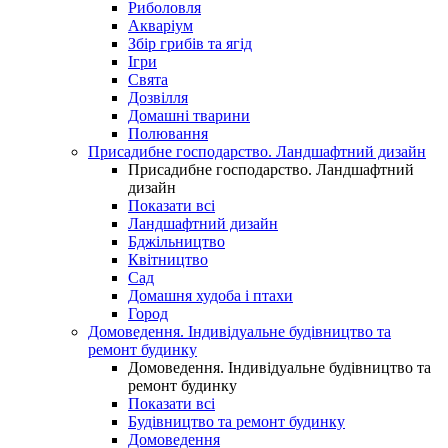
Риболовля
Акваріум
Збір грибів та ягід
Ігри
Свята
Дозвілля
Домашні тварини
Полювання
Присадибне господарство. Ландшафтний дизайн
Присадибне господарство. Ландшафтний
дизайн
Показати всі
Ландшафтний дизайн
Бджільництво
Квітництво
Сад
Домашня худоба і птахи
Город
Домоведення. Індивідуальне будівництво та
ремонт будинку
Домоведення. Індивідуальне будівництво та
ремонт будинку
Показати всі
Будівництво та ремонт будинку
Домоведення