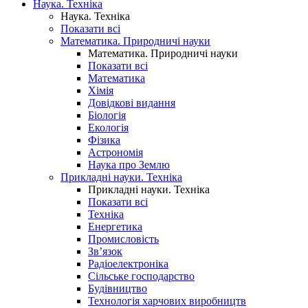
Наука. Техніка
Наука. Техніка
Показати всі
Математика. Природничі науки
Математика. Природничі науки
Показати всі
Математика
Хімія
Довідкові видання
Біологія
Екологія
Фізика
Астрономія
Наука про Землю
Прикладні науки. Техніка
Прикладні науки. Техніка
Показати всі
Техніка
Енергетика
Промисловість
Зв’язок
Радіоелектроніка
Сільське господарство
Будівництво
Технологія харчових виробництв