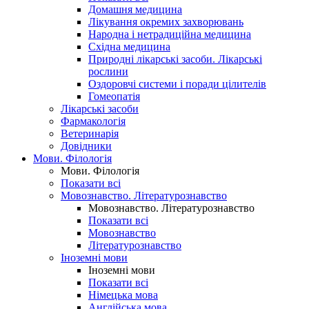
Домашня медицина
Лікування окремих захворювань
Народна і нетрадиційна медицина
Східна медицина
Природні лікарські засоби. Лікарські
рослини
Оздоровчі системи і поради цілителів
Гомеопатія
Лікарські засоби
Фармакологія
Ветеринарія
Довідники
Мови. Філологія
Мови. Філологія
Показати всі
Мовознавство. Літературознавство
Мовознавство. Літературознавство
Показати всі
Мовознавство
Літературознавство
Іноземні мови
Іноземні мови
Показати всі
Німецька мова
Англійська мова