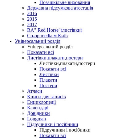
Позашкільне виховання
Державна підсумкова атестація
2016
2015
2017
RA" Red Horse"(листівки)
Co-op media м.Київ
Універсальний розділ
Універсальний розділ
Показати всі
Листівки,плакати,постери
Листівки,плакати,постери
Показати всі
Листівки
Плакати
Постери
Атласи
Книги для записів
Енциклопедії
Календарі
Довідники
Longman
Підручники і посібники
Підручники і посібники
Показати всі