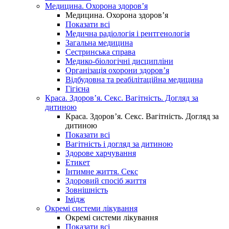
Медицина. Охорона здоров’я
Медицина. Охорона здоров’я
Показати всі
Медична радіологія і рентгенологія
Загальна медицина
Сестринська справа
Медико-біологічні дисципліни
Організація охорони здоров’я
Відбудовна та реабілітаційна медицина
Гігієна
Краса. Здоров’я. Секс. Вагітність. Догляд за
дитиною
Краса. Здоров’я. Секс. Вагітність. Догляд за
дитиною
Показати всі
Вагітність і догляд за дитиною
Здорове харчування
Етикет
Інтимне життя. Секс
Здоровий спосіб життя
Зовнішність
Імідж
Окремі системи лікування
Окремі системи лікування
Показати всі