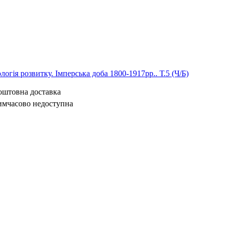
логія розвитку. Імперська доба 1800-1917рр.. Т.5 (Ч/Б)
коштовна доставка
имчасово недоступна