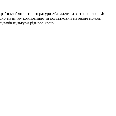
країнської мови та літератури Збаражчини за творчістю І.Ф.
урно-музичну композицію та роздатковий матеріал можна
вувачів культури рідного краю."