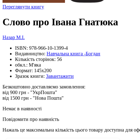
Переглянути книгу
Слово про Івана Гнатюка
Назар М.І.
ISBN:
978-966-10-1399-4
Видавництво:
Навчальна книга -Богдан
Кількість сторінок:
56
обкл.:
М'яка
Формат:
145х200
Зразок книги:
Завантажити
Безкоштовно доставляємо замовлення:
від 900 грн - "УкрПошта"
від 1500 грн - "Нова Пошта"
Немає в наявності
Повідомити про наявність
Нажаль це максимальна кількість цього товару доступна для о