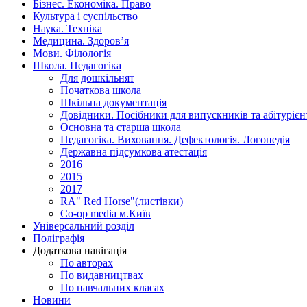
Бізнес. Економіка. Право
Культура і суспільство
Наука. Техніка
Медицина. Здоров’я
Мови. Філологія
Школа. Педагогіка
Для дошкільнят
Початкова школа
Шкільна документація
Довідники. Посібники для випускників та абітурієн
Основна та старша школа
Педагогіка. Виховання. Дефектологія. Логопедія
Державна підсумкова атестація
2016
2015
2017
RA" Red Horse"(листівки)
Co-op media м.Київ
Універсальний розділ
Поліграфія
Додаткова навігація
По авторах
По видавництвах
По навчальних класах
Новини