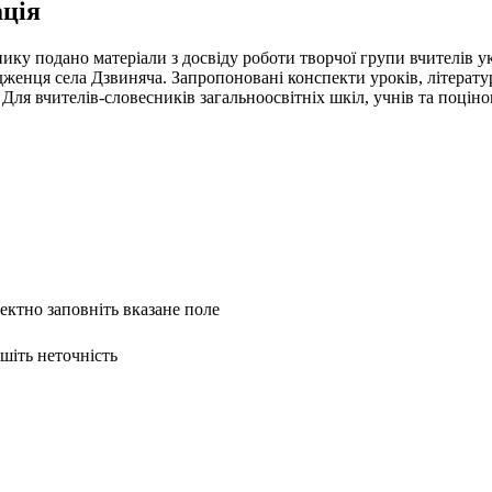
ція
нику подано матеріали з досвіду роботи творчої групи вчителів у
дженця села Дзвиняча. Запропоновані конспекти уроків, літерат
Для вчителів-словесників загальноосвітніх шкіл, учнів та поціно
ректно заповніть вказане поле
ишіть неточність