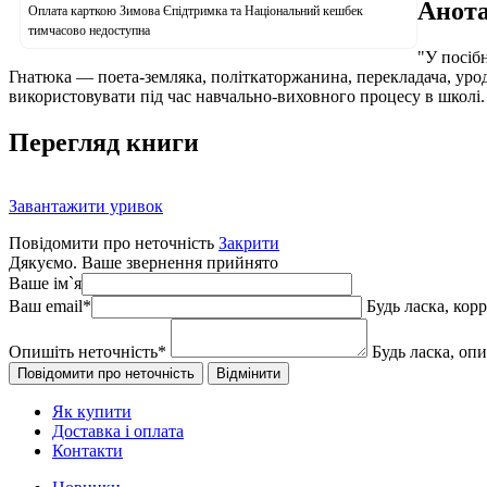
Анота
Оплата карткою Зимова Єпідтримка та Національний кешбек
тимчасово недоступна
"У посіб
Гнатюка — поета-земляка, політкаторжанина, перекладача, уро
використовувати під час навчально-виховного процесу в школі. 
Перегляд книги
Завантажити уривок
Повідомити про неточність
Закрити
Дякуємо. Ваше звернення прийнято
Ваше ім`я
Ваш email
*
Будь ласка, кор
Опишіть неточність
*
Будь ласка, оп
Як купити
Доставка і оплата
Контакти