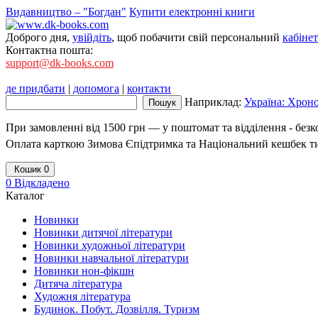
Видавництво – "Богдан"
Купити електронні книги
Доброго дня,
увійдіть
, щоб побачити свій персональний
кабінет
Контактна пошта:
support@dk-books.com
де придбати
|
допомога
|
контакти
Наприклад:
Україна: Хроно
При замовленні від 1500 грн — у поштомат та відділення - без
Оплата карткою Зимова Єпідтримка та Національний кешбек т
Кошик
0
0
Відкладено
Каталог
Новинки
Новинки дитячої літератури
Новинки художньої літератури
Новинки навчальної літератури
Новинки нон-фікшн
Дитяча література
Художня література
Будинок. Побут. Дозвілля. Туризм