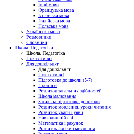
Інші мови
Французька мова
Іспанська мова
Італійська мова
Польська мова
Українська мова
Розмовники
Словники
Школа. Педагогіка
Школа. Педагогіка
Показати всі
Для дошкільнят
Для дошкільнят
Показати всі
Підготовка до школи (5-7)
Прописи
Розвиток загальних здібностей
Школа малювання
Загальна підготовка до школи
Розвиток мовлення, уроки читання
Розвиток уваги і уяви
Навколишній світ
Математика і рахунок
Розвиток логіки і мислення
Іноземні мови