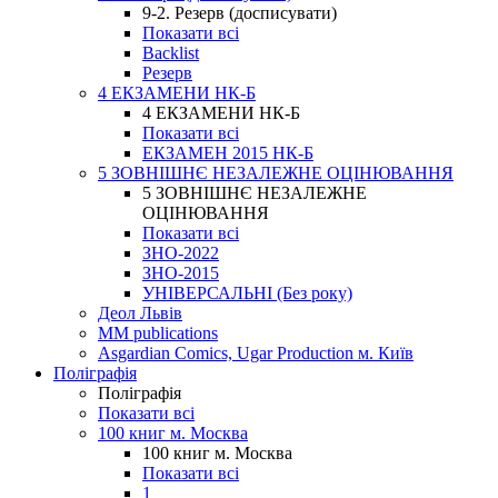
9-2. Резерв (досписувати)
Показати всі
Backlist
Резерв
4 ЕКЗАМЕНИ НК-Б
4 ЕКЗАМЕНИ НК-Б
Показати всі
ЕКЗАМЕН 2015 НК-Б
5 ЗОВНІШНЄ НЕЗАЛЕЖНЕ ОЦІНЮВАННЯ
5 ЗОВНІШНЄ НЕЗАЛЕЖНЕ
ОЦІНЮВАННЯ
Показати всі
ЗНО-2022
ЗНО-2015
УНІВЕРСАЛЬНІ (Без року)
Деол Львів
MM publications
Asgardian Comics, Ugar Production м. Київ
Поліграфія
Поліграфія
Показати всі
100 книг м. Москва
100 книг м. Москва
Показати всі
1