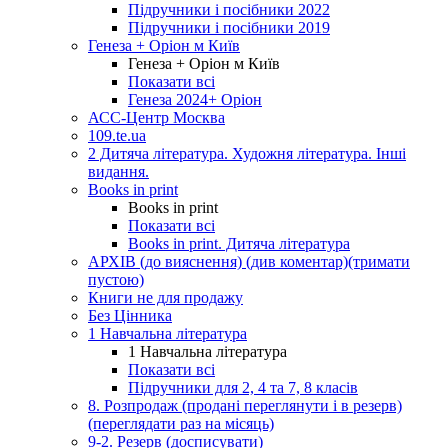
Підручники і посібники 2022
Підручники і посібники 2019
Генеза + Оріон м Київ
Генеза + Оріон м Київ
Показати всі
Генеза 2024+ Оріон
АСС-Центр Москва
109.te.ua
2 Дитяча література. Художня література. Інші
видання.
Books in print
Books in print
Показати всі
Books in print. Дитяча література
АРХІВ (до вияснення) (див коментар)(тримати
пустою)
Книги не для продажу
Без Цінника
1 Навчальна література
1 Навчальна література
Показати всі
Підручники для 2, 4 та 7, 8 класів
8. Розпродаж (продані переглянути і в резерв)
(переглядати раз на місяць)
9-2. Резерв (досписувати)