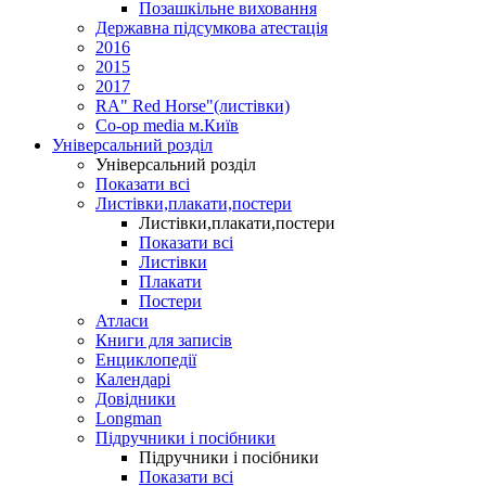
Позашкільне виховання
Державна підсумкова атестація
2016
2015
2017
RA" Red Horse"(листівки)
Co-op media м.Київ
Універсальний розділ
Універсальний розділ
Показати всі
Листівки,плакати,постери
Листівки,плакати,постери
Показати всі
Листівки
Плакати
Постери
Атласи
Книги для записів
Енциклопедії
Календарі
Довідники
Longman
Підручники і посібники
Підручники і посібники
Показати всі