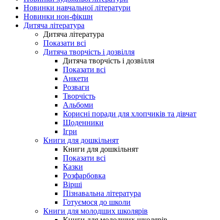
Новинки навчальної літератури
Новинки нон-фікшн
Дитяча література
Дитяча література
Показати всі
Дитяча творчість і дозвілля
Дитяча творчість і дозвілля
Показати всі
Анкети
Розваги
Творчість
Альбоми
Корисні поради для хлопчиків та дівчат
Щоденники
Ігри
Книги для дошкільнят
Книги для дошкільнят
Показати всі
Казки
Розфарбовка
Вірші
Пізнавальна література
Готуємося до школи
Книги для молодших школярів
Книги для молодших школярів