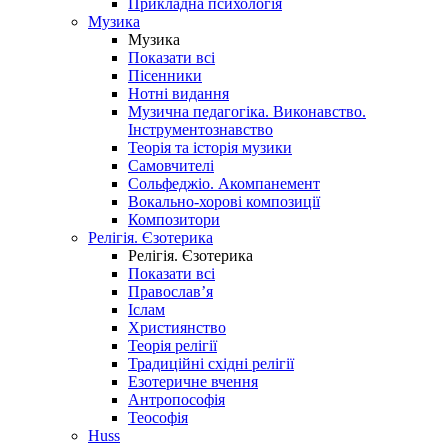
Прикладна психологія
Музика
Музика
Показати всі
Пісенники
Нотні видання
Музична педагогіка. Виконавство.
Інструментознавство
Теорія та історія музики
Самовчителі
Сольфеджіо. Акомпанемент
Вокально-хорові композиції
Композитори
Релігія. Єзотерика
Релігія. Єзотерика
Показати всі
Православ’я
Іслам
Християнство
Теорія релігії
Традиційні східні релігії
Езотеричне вчення
Антропософія
Теософія
Huss