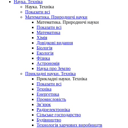
Наука. Техніка
Наука. Техніка
Показати всі
Математика. Природничі науки
Математика. Природничі науки
Показати всі
Математика
Хімія
Довідкові видання
Біологія
Екологія
Фізика
Астрономія
Наука про Землю
Прикладні науки. Техніка
Прикладні науки. Техніка
Показати всі
Техніка
Енергетика
Промисловість
Зв’язок
Радіоелектроніка
Сільське господарство
Будівництво
Технологія харчових виробництв