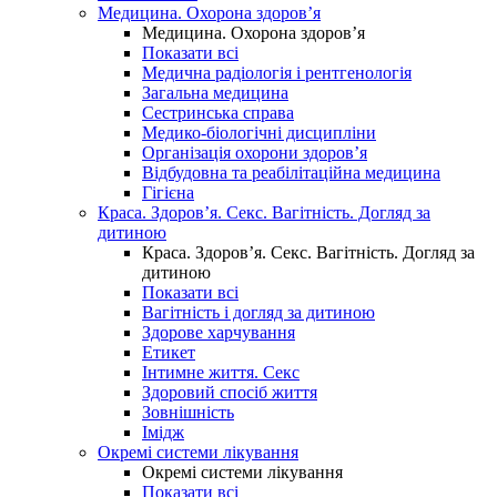
Медицина. Охорона здоров’я
Медицина. Охорона здоров’я
Показати всі
Медична радіологія і рентгенологія
Загальна медицина
Сестринська справа
Медико-біологічні дисципліни
Організація охорони здоров’я
Відбудовна та реабілітаційна медицина
Гігієна
Краса. Здоров’я. Секс. Вагітність. Догляд за
дитиною
Краса. Здоров’я. Секс. Вагітність. Догляд за
дитиною
Показати всі
Вагітність і догляд за дитиною
Здорове харчування
Етикет
Інтимне життя. Секс
Здоровий спосіб життя
Зовнішність
Імідж
Окремі системи лікування
Окремі системи лікування
Показати всі