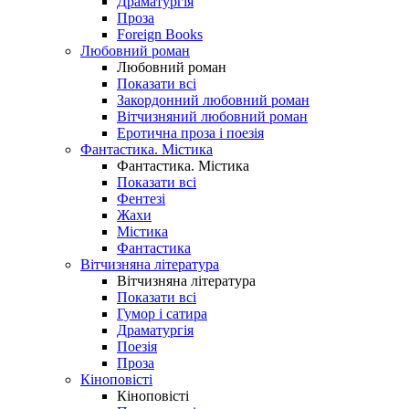
Драматургія
Проза
Foreign Books
Любовний роман
Любовний роман
Показати всі
Закордонний любовний роман
Вітчизняний любовний роман
Еротична проза і поезія
Фантастика. Містика
Фантастика. Містика
Показати всі
Фентезі
Жахи
Містика
Фантастика
Вітчизняна література
Вітчизняна література
Показати всі
Гумор і сатира
Драматургія
Поезія
Проза
Кіноповісті
Кіноповісті