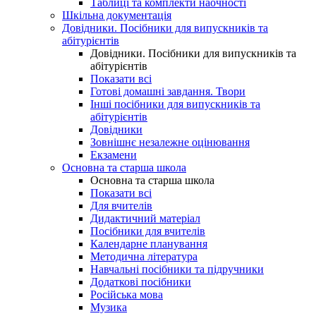
Таблиці та комплекти наочності
Шкільна документація
Довідники. Посібники для випускників та
абітурієнтів
Довідники. Посібники для випускників та
абітурієнтів
Показати всі
Готові домашні завдання. Твори
Інші посібники для випускників та
абітурієнтів
Довідники
Зовнішнє незалежне оцінювання
Екзамени
Основна та старша школа
Основна та старша школа
Показати всі
Для вчителів
Дидактичний матеріал
Посібники для вчителів
Календарне планування
Методична література
Навчальні посібники та підручники
Додаткові посібники
Російська мова
Музика