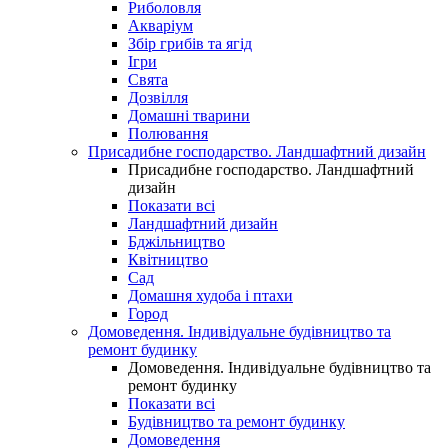
Риболовля
Акваріум
Збір грибів та ягід
Ігри
Свята
Дозвілля
Домашні тварини
Полювання
Присадибне господарство. Ландшафтний дизайн
Присадибне господарство. Ландшафтний
дизайн
Показати всі
Ландшафтний дизайн
Бджільництво
Квітництво
Сад
Домашня худоба і птахи
Город
Домоведення. Індивідуальне будівництво та
ремонт будинку
Домоведення. Індивідуальне будівництво та
ремонт будинку
Показати всі
Будівництво та ремонт будинку
Домоведення