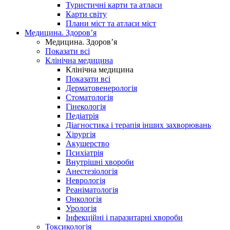
Туристичні карти та атласи
Карти світу
Плани міст та атласи міст
Медицина. Здоров’я
Медицина. Здоров’я
Показати всі
Клінічна медицина
Клінічна медицина
Показати всі
Дерматовенерологія
Стоматологія
Гінекологія
Педіатрія
Діагностика і терапія інших захворювань
Хірургія
Акушерство
Психіатрія
Внутрішні хвороби
Анестезіологія
Неврологія
Реаніматологія
Онкологія
Урологія
Інфекційні і паразитарні хвороби
Токсикологія