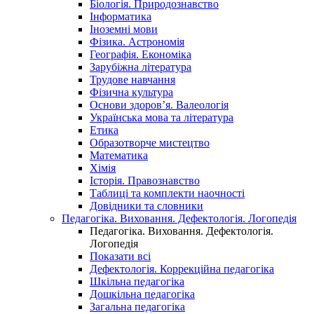
Біологія. Природознавство
Інформатика
Іноземні мови
Фізика. Астрономія
Географія. Економіка
Зарубіжна література
Трудове навчання
Фізична культура
Основи здоров’я. Валеологія
Українська мова та література
Етика
Образотворче мистецтво
Математика
Хімія
Історія. Правознавство
Таблиці та комплекти наочності
Довідники та словники
Педагогіка. Виховання. Дефектологія. Логопедія
Педагогіка. Виховання. Дефектологія.
Логопедія
Показати всі
Дефектологія. Коррекційна педагогіка
Шкільна педагогіка
Дошкільна педагогіка
Загальна педагогіка