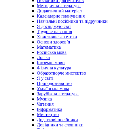
Посібники для вчителів
Методична література
Дидактичний матеріал
Календарне планування
Навчальні посібники та підручники
Я досліджую світ
Трудове навчання
Християнська етика
Основи здоров’я
Математика
Російська мова
Логіка
Іноземні мови
Фізична культура
Образотворче мистецтво
Я у світі
Природознавство
Українська мова
Зарубіжна література
Музика
Читання
Інформатика
Мистецтво
Додаткові посібники
Довідники та словники