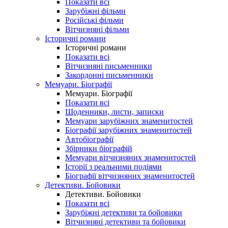
Показати всі
Зарубіжні фільми
Російські фільми
Вітчизняні фільми
Історичні романи
Історичні романи
Показати всі
Вітчизняні письменники
Закордонні письменники
Мемуари. Біографії
Мемуари. Біографії
Показати всі
Щоденники, листи, записки
Мемуари зарубіжних знаменитостей
Біографії зарубіжних знаменитостей
Автобіографії
Збірники біографій
Мемуари вітчизняних знаменитостей
Історії з реальними подіями
Біографії вітчизняних знаменитостей
Детективи. Бойовики
Детективи. Бойовики
Показати всі
Зарубіжні детективи та бойовики
Вітчизняні детективи та бойовики