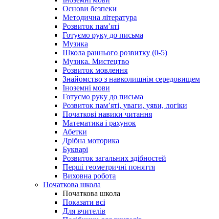
Основи безпеки
Методична література
Розвиток пам’яті
Готуємо руку до письма
Музика
Школа раннього розвитку (0-5)
Музика. Мистецтво
Розвиток мовлення
Знайомство з навколишнім середовищем
Іноземні мови
Готуємо руку до письма
Розвиток пам’яті, уваги, уяви, логіки
Початкові навики читання
Математика і рахунок
Абетки
Дрібна моторика
Букварі
Розвиток загальних здібностей
Перші геометричні поняття
Виховна робота
Початкова школа
Початкова школа
Показати всі
Для вчителів