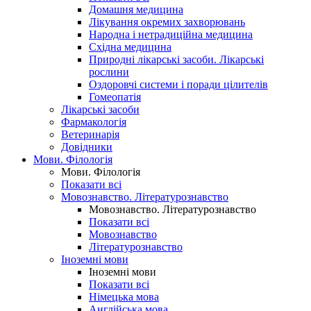
Домашня медицина
Лікування окремих захворювань
Народна і нетрадиційна медицина
Східна медицина
Природні лікарські засоби. Лікарські
рослини
Оздоровчі системи і поради цілителів
Гомеопатія
Лікарські засоби
Фармакологія
Ветеринарія
Довідники
Мови. Філологія
Мови. Філологія
Показати всі
Мовознавство. Літературознавство
Мовознавство. Літературознавство
Показати всі
Мовознавство
Літературознавство
Іноземні мови
Іноземні мови
Показати всі
Німецька мова
Англійська мова