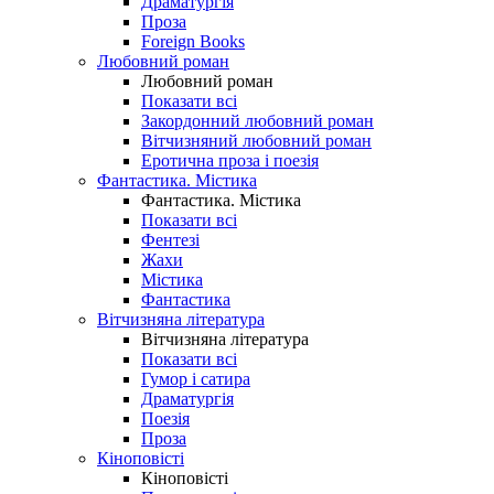
Драматургія
Проза
Foreign Books
Любовний роман
Любовний роман
Показати всі
Закордонний любовний роман
Вітчизняний любовний роман
Еротична проза і поезія
Фантастика. Містика
Фантастика. Містика
Показати всі
Фентезі
Жахи
Містика
Фантастика
Вітчизняна література
Вітчизняна література
Показати всі
Гумор і сатира
Драматургія
Поезія
Проза
Кіноповісті
Кіноповісті