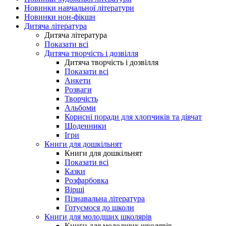
Новинки навчальної літератури
Новинки нон-фікшн
Дитяча література
Дитяча література
Показати всі
Дитяча творчість і дозвілля
Дитяча творчість і дозвілля
Показати всі
Анкети
Розваги
Творчість
Альбоми
Корисні поради для хлопчиків та дівчат
Щоденники
Ігри
Книги для дошкільнят
Книги для дошкільнят
Показати всі
Казки
Розфарбовка
Вірші
Пізнавальна література
Готуємося до школи
Книги для молодших школярів
Книги для молодших школярів