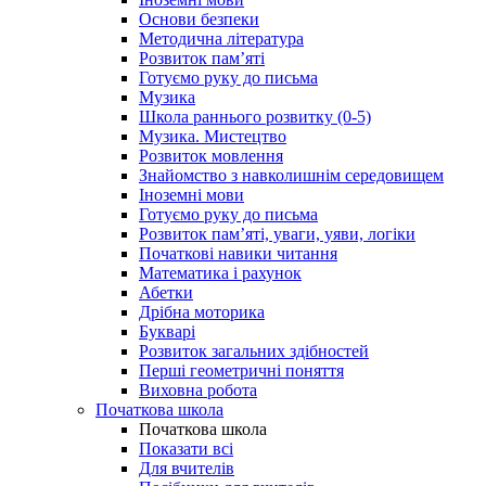
Основи безпеки
Методична література
Розвиток пам’яті
Готуємо руку до письма
Музика
Школа раннього розвитку (0-5)
Музика. Мистецтво
Розвиток мовлення
Знайомство з навколишнім середовищем
Іноземні мови
Готуємо руку до письма
Розвиток пам’яті, уваги, уяви, логіки
Початкові навики читання
Математика і рахунок
Абетки
Дрібна моторика
Букварі
Розвиток загальних здібностей
Перші геометричні поняття
Виховна робота
Початкова школа
Початкова школа
Показати всі
Для вчителів