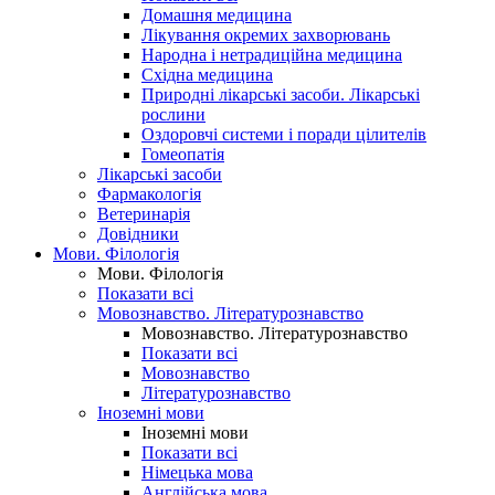
Домашня медицина
Лікування окремих захворювань
Народна і нетрадиційна медицина
Східна медицина
Природні лікарські засоби. Лікарські
рослини
Оздоровчі системи і поради цілителів
Гомеопатія
Лікарські засоби
Фармакологія
Ветеринарія
Довідники
Мови. Філологія
Мови. Філологія
Показати всі
Мовознавство. Літературознавство
Мовознавство. Літературознавство
Показати всі
Мовознавство
Літературознавство
Іноземні мови
Іноземні мови
Показати всі
Німецька мова
Англійська мова