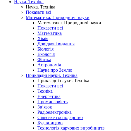
Наука. Техніка
Наука. Техніка
Показати всі
Математика. Природничі науки
Математика. Природничі науки
Показати всі
Математика
Хімія
Довідкові видання
Біологія
Екологія
Фізика
Астрономія
Наука про Землю
Прикладні науки. Техніка
Прикладні науки. Техніка
Показати всі
Техніка
Енергетика
Промисловість
Зв’язок
Радіоелектроніка
Сільське господарство
Будівництво
Технологія харчових виробництв