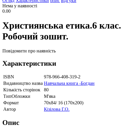
Огляд
Характеристики
опис
відгуки
Нема у наявності
0.00
Християнська етика.6 клас.
Робочий зошит.
Повідомити про наявність
Характеристики
ISBN
978-966-408-319-2
Видавництво назва
Навчальна книга -Богдан
Кількість сторінок
80
ТипОбложки
М'яка
Формат
70х84/ 16 (170х200)
Автор
Кізілова Г.О.
Опис