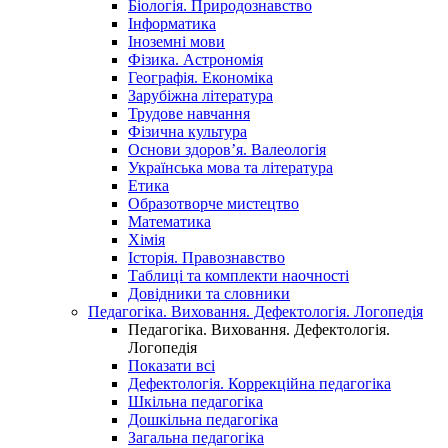
Біологія. Природознавство
Інформатика
Іноземні мови
Фізика. Астрономія
Географія. Економіка
Зарубіжна література
Трудове навчання
Фізична культура
Основи здоров’я. Валеологія
Українська мова та література
Етика
Образотворче мистецтво
Математика
Хімія
Історія. Правознавство
Таблиці та комплекти наочності
Довідники та словники
Педагогіка. Виховання. Дефектологія. Логопедія
Педагогіка. Виховання. Дефектологія.
Логопедія
Показати всі
Дефектологія. Коррекційна педагогіка
Шкільна педагогіка
Дошкільна педагогіка
Загальна педагогіка