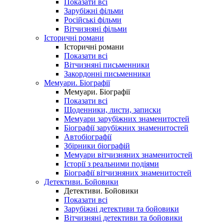
Показати всі
Зарубіжні фільми
Російські фільми
Вітчизняні фільми
Історичні романи
Історичні романи
Показати всі
Вітчизняні письменники
Закордонні письменники
Мемуари. Біографії
Мемуари. Біографії
Показати всі
Щоденники, листи, записки
Мемуари зарубіжних знаменитостей
Біографії зарубіжних знаменитостей
Автобіографії
Збірники біографій
Мемуари вітчизняних знаменитостей
Історії з реальними подіями
Біографії вітчизняних знаменитостей
Детективи. Бойовики
Детективи. Бойовики
Показати всі
Зарубіжні детективи та бойовики
Вітчизняні детективи та бойовики