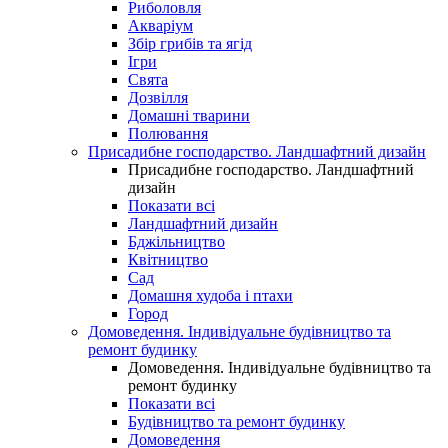
Риболовля
Акваріум
Збір грибів та ягід
Ігри
Свята
Дозвілля
Домашні тварини
Полювання
Присадибне господарство. Ландшафтний дизайн
Присадибне господарство. Ландшафтний
дизайн
Показати всі
Ландшафтний дизайн
Бджільництво
Квітництво
Сад
Домашня худоба і птахи
Город
Домоведення. Індивідуальне будівництво та
ремонт будинку
Домоведення. Індивідуальне будівництво та
ремонт будинку
Показати всі
Будівництво та ремонт будинку
Домоведення