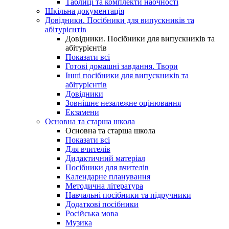
Таблиці та комплекти наочності
Шкільна документація
Довідники. Посібники для випускників та
абітурієнтів
Довідники. Посібники для випускників та
абітурієнтів
Показати всі
Готові домашні завдання. Твори
Інші посібники для випускників та
абітурієнтів
Довідники
Зовнішнє незалежне оцінювання
Екзамени
Основна та старша школа
Основна та старша школа
Показати всі
Для вчителів
Дидактичний матеріал
Посібники для вчителів
Календарне планування
Методична література
Навчальні посібники та підручники
Додаткові посібники
Російська мова
Музика