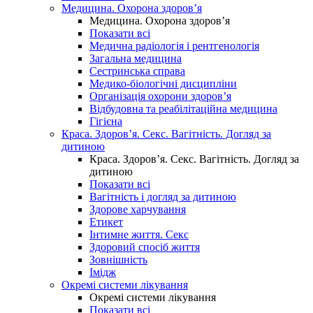
Медицина. Охорона здоров’я
Медицина. Охорона здоров’я
Показати всі
Медична радіологія і рентгенологія
Загальна медицина
Сестринська справа
Медико-біологічні дисципліни
Організація охорони здоров’я
Відбудовна та реабілітаційна медицина
Гігієна
Краса. Здоров’я. Секс. Вагітність. Догляд за
дитиною
Краса. Здоров’я. Секс. Вагітність. Догляд за
дитиною
Показати всі
Вагітність і догляд за дитиною
Здорове харчування
Етикет
Інтимне життя. Секс
Здоровий спосіб життя
Зовнішність
Імідж
Окремі системи лікування
Окремі системи лікування
Показати всі