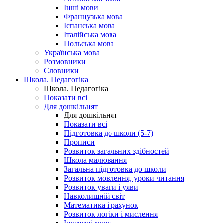
Інші мови
Французька мова
Іспанська мова
Італійська мова
Польська мова
Українська мова
Розмовники
Словники
Школа. Педагогіка
Школа. Педагогіка
Показати всі
Для дошкільнят
Для дошкільнят
Показати всі
Підготовка до школи (5-7)
Прописи
Розвиток загальних здібностей
Школа малювання
Загальна підготовка до школи
Розвиток мовлення, уроки читання
Розвиток уваги і уяви
Навколишній світ
Математика і рахунок
Розвиток логіки і мислення
Іноземні мови