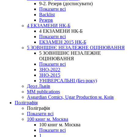
9-2. Резерв (досписувати)
Показати всі
Backlist
Резерв
4 ЕКЗАМЕНИ НК-Б
4 ЕКЗАМЕНИ НК-Б
Показати всі
ЕКЗАМЕН 2015 НК-Б
5 ЗОВНІШНЄ НЕЗАЛЕЖНЕ ОЦІНЮВАННЯ
5 ЗОВНІШНЄ НЕЗАЛЕЖНЕ
ОЦІНЮВАННЯ
Показати всі
ЗНО-2022
ЗНО-2015
УНІВЕРСАЛЬНІ (Без року)
Деол Львів
MM publications
Asgardian Comics, Ugar Production м. Київ
Поліграфія
Поліграфія
Показати всі
100 книг м. Москва
100 книг м. Москва
Показати всі
1