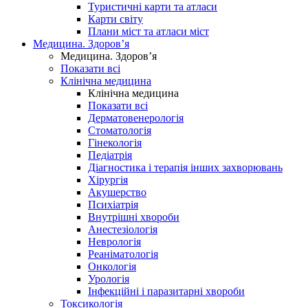
Туристичні карти та атласи
Карти світу
Плани міст та атласи міст
Медицина. Здоров’я
Медицина. Здоров’я
Показати всі
Клінічна медицина
Клінічна медицина
Показати всі
Дерматовенерологія
Стоматологія
Гінекологія
Педіатрія
Діагностика і терапія інших захворювань
Хірургія
Акушерство
Психіатрія
Внутрішні хвороби
Анестезіологія
Неврологія
Реаніматологія
Онкологія
Урологія
Інфекційні і паразитарні хвороби
Токсикологія