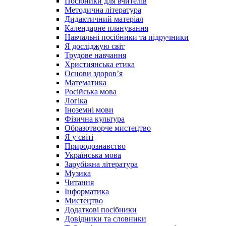
Посібники для вчителів
Методична література
Дидактичний матеріал
Календарне планування
Навчальні посібники та підручники
Я досліджую світ
Трудове навчання
Християнська етика
Основи здоров’я
Математика
Російська мова
Логіка
Іноземні мови
Фізична культура
Образотворче мистецтво
Я у світі
Природознавство
Українська мова
Зарубіжна література
Музика
Читання
Інформатика
Мистецтво
Додаткові посібники
Довідники та словники