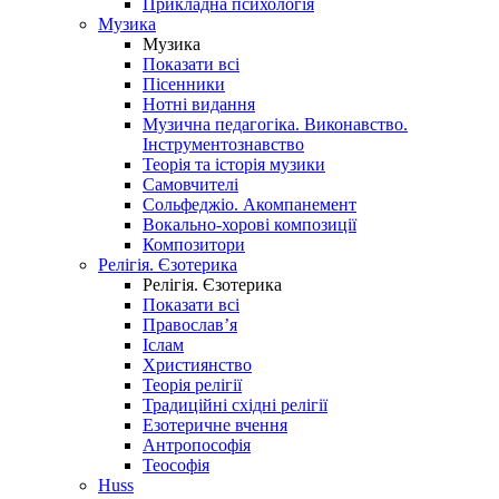
Прикладна психологія
Музика
Музика
Показати всі
Пісенники
Нотні видання
Музична педагогіка. Виконавство.
Інструментознавство
Теорія та історія музики
Самовчителі
Сольфеджіо. Акомпанемент
Вокально-хорові композиції
Композитори
Релігія. Єзотерика
Релігія. Єзотерика
Показати всі
Православ’я
Іслам
Християнство
Теорія релігії
Традиційні східні релігії
Езотеричне вчення
Антропософія
Теософія
Huss