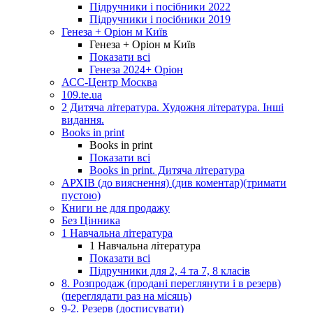
Підручники і посібники 2022
Підручники і посібники 2019
Генеза + Оріон м Київ
Генеза + Оріон м Київ
Показати всі
Генеза 2024+ Оріон
АСС-Центр Москва
109.te.ua
2 Дитяча література. Художня література. Інші
видання.
Books in print
Books in print
Показати всі
Books in print. Дитяча література
АРХІВ (до вияснення) (див коментар)(тримати
пустою)
Книги не для продажу
Без Цінника
1 Навчальна література
1 Навчальна література
Показати всі
Підручники для 2, 4 та 7, 8 класів
8. Розпродаж (продані переглянути і в резерв)
(переглядати раз на місяць)
9-2. Резерв (досписувати)