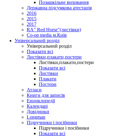
Позашкільне виховання
Державна підсумкова атестація
2016
2015
2017
RA" Red Horse"(листівки)
Co-op media м.Київ
Універсальний розділ
Універсальний розділ
Показати всі
Листівки,плакати,постери
Листівки,плакати,постери
Показати всі
Листівки
Плакати
Постери
Атласи
Книги для записів
Енциклопедії
Календарі
Довідники
Longman
Підручники і посібники
Підручники і посібники
Показати всі