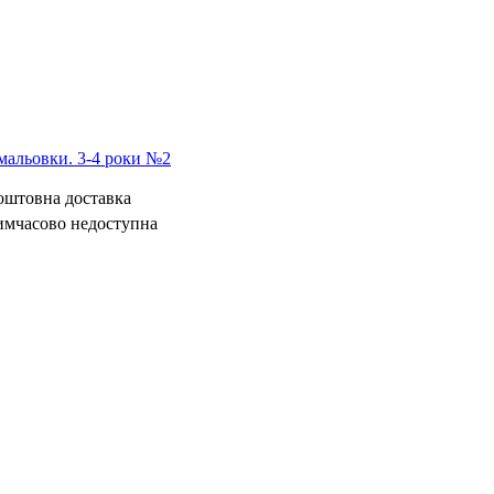
мальовки. 3-4 роки №2
коштовна доставка
имчасово недоступна