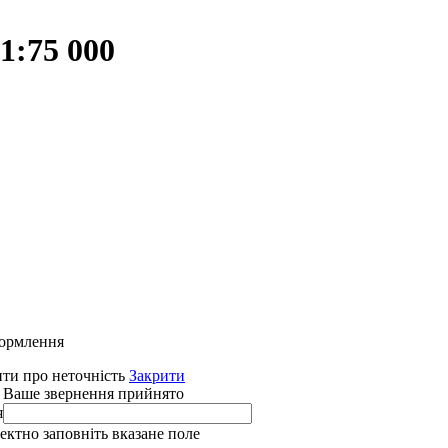
1:75 000
формлення
ти про неточність
Закрити
 Ваше звернення прийнято
я
ректно заповніть вказане поле