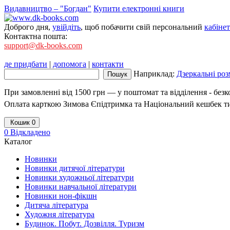
Видавництво – "Богдан"
Купити електронні книги
Доброго дня,
увійдіть
, щоб побачити свій персональний
кабінет
Контактна пошта:
support@dk-books.com
де придбати
|
допомога
|
контакти
Наприклад:
Дзеркальні роз
При замовленні від 1500 грн — у поштомат та відділення - без
Оплата карткою Зимова Єпідтримка та Національний кешбек т
Кошик
0
0
Відкладено
Каталог
Новинки
Новинки дитячої літератури
Новинки художньої літератури
Новинки навчальної літератури
Новинки нон-фікшн
Дитяча література
Художня література
Будинок. Побут. Дозвілля. Туризм