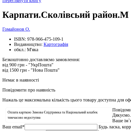
Переглянути книгу
Карпати.Сколівсьий район.М 
Гомайонов О.
ISBN:
978-966-475-109-1
Видавництво:
Картографія
обкл.:
М'яка
Безкоштовно доставляємо замовлення:
від 900 грн - "УкрПошта"
від 1500 грн - "Нова Пошта"
Немає в наявності
Повідомити про наявність
Нажаль це максимальна кількість цього товару доступна для о
Повідоми
Оплата карткою Зимова Єпідтримка та Національний кешбек
Дякуємо.
тимчасово недоступна
Ваше ім`
Ваш email
*
Будь ласка, кор