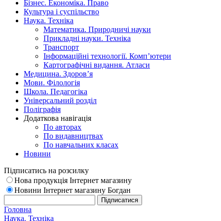
Бізнес. Економіка. Право
Культура і суспільство
Наука. Техніка
Математика. Природничі науки
Прикладні науки. Техніка
Транспорт
Інформаційні технології. Комп’ютери
Картографічні видання. Атласи
Медицина. Здоров’я
Мови. Філологія
Школа. Педагогіка
Універсальний розділ
Поліграфія
Додаткова навігація
По авторах
По видавництвах
По навчальних класах
Новини
Підписатись на розсилку
Нова продукція Інтернет магазину
Новини Інтернет магазину Богдан
Головна
Наука. Техніка