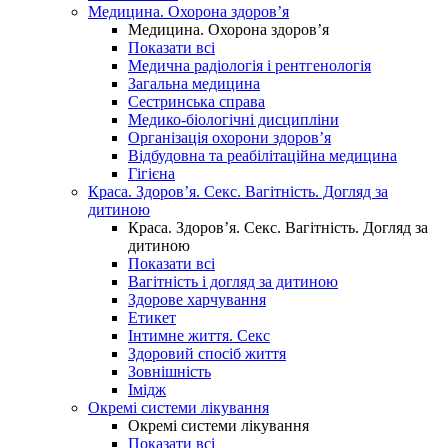
Медицина. Охорона здоров’я
Медицина. Охорона здоров’я
Показати всі
Медична радіологія і рентгенологія
Загальна медицина
Сестринська справа
Медико-біологічні дисципліни
Організація охорони здоров’я
Відбудовна та реабілітаційна медицина
Гігієна
Краса. Здоров’я. Секс. Вагітність. Догляд за
дитиною
Краса. Здоров’я. Секс. Вагітність. Догляд за
дитиною
Показати всі
Вагітність і догляд за дитиною
Здорове харчування
Етикет
Інтимне життя. Секс
Здоровий спосіб життя
Зовнішність
Імідж
Окремі системи лікування
Окремі системи лікування
Показати всі