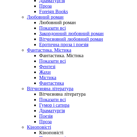
Драматургія
Проза
Foreign Books
Любовний роман
Любовний роман
Показати всі
Закордонний любовний роман
Вітчизняний любовний роман
Еротична проза і поезія
Фантастика. Містика
Фантастика. Містика
Показати всі
Фентезі
Жахи
Містика
Фантастика
Вітчизняна література
Вітчизняна література
Показати всі
Гумор і сатира
Драматургія
Поезія
Проза
Кіноповісті
Кіноповісті