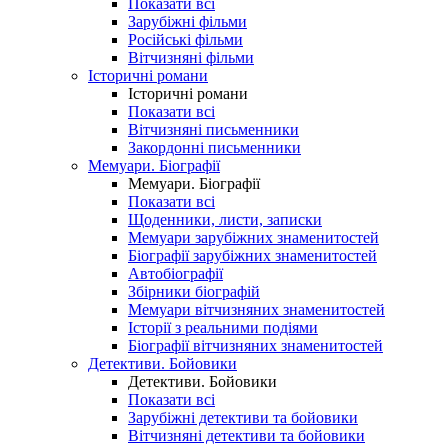
Показати всі
Зарубіжні фільми
Російські фільми
Вітчизняні фільми
Історичні романи
Історичні романи
Показати всі
Вітчизняні письменники
Закордонні письменники
Мемуари. Біографії
Мемуари. Біографії
Показати всі
Щоденники, листи, записки
Мемуари зарубіжних знаменитостей
Біографії зарубіжних знаменитостей
Автобіографії
Збірники біографій
Мемуари вітчизняних знаменитостей
Історії з реальними подіями
Біографії вітчизняних знаменитостей
Детективи. Бойовики
Детективи. Бойовики
Показати всі
Зарубіжні детективи та бойовики
Вітчизняні детективи та бойовики