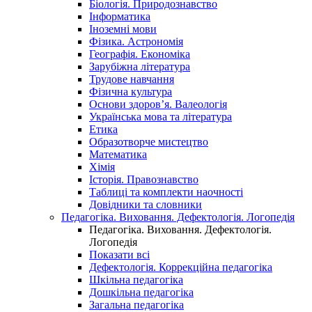
Біологія. Природознавство
Інформатика
Іноземні мови
Фізика. Астрономія
Географія. Економіка
Зарубіжна література
Трудове навчання
Фізична культура
Основи здоров’я. Валеологія
Українська мова та література
Етика
Образотворче мистецтво
Математика
Хімія
Історія. Правознавство
Таблиці та комплекти наочності
Довідники та словники
Педагогіка. Виховання. Дефектологія. Логопедія
Педагогіка. Виховання. Дефектологія.
Логопедія
Показати всі
Дефектологія. Коррекційна педагогіка
Шкільна педагогіка
Дошкільна педагогіка
Загальна педагогіка