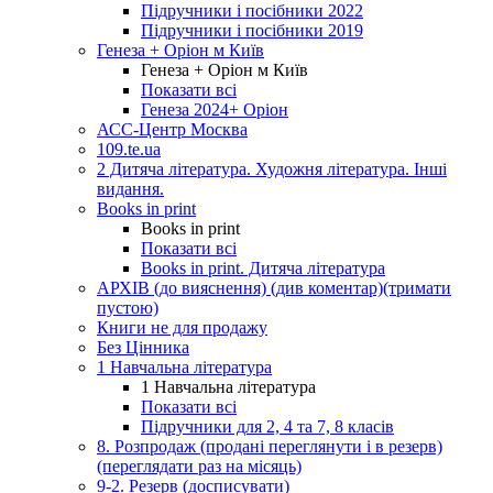
Підручники і посібники 2022
Підручники і посібники 2019
Генеза + Оріон м Київ
Генеза + Оріон м Київ
Показати всі
Генеза 2024+ Оріон
АСС-Центр Москва
109.te.ua
2 Дитяча література. Художня література. Інші
видання.
Books in print
Books in print
Показати всі
Books in print. Дитяча література
АРХІВ (до вияснення) (див коментар)(тримати
пустою)
Книги не для продажу
Без Цінника
1 Навчальна література
1 Навчальна література
Показати всі
Підручники для 2, 4 та 7, 8 класів
8. Розпродаж (продані переглянути і в резерв)
(переглядати раз на місяць)
9-2. Резерв (досписувати)