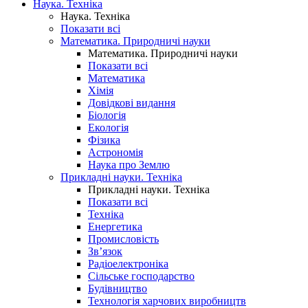
Наука. Техніка
Наука. Техніка
Показати всі
Математика. Природничі науки
Математика. Природничі науки
Показати всі
Математика
Хімія
Довідкові видання
Біологія
Екологія
Фізика
Астрономія
Наука про Землю
Прикладні науки. Техніка
Прикладні науки. Техніка
Показати всі
Техніка
Енергетика
Промисловість
Зв’язок
Радіоелектроніка
Сільське господарство
Будівництво
Технологія харчових виробництв