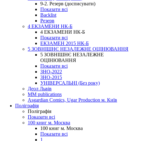
9-2. Резерв (досписувати)
Показати всі
Backlist
Резерв
4 ЕКЗАМЕНИ НК-Б
4 ЕКЗАМЕНИ НК-Б
Показати всі
ЕКЗАМЕН 2015 НК-Б
5 ЗОВНІШНЄ НЕЗАЛЕЖНЕ ОЦІНЮВАННЯ
5 ЗОВНІШНЄ НЕЗАЛЕЖНЕ
ОЦІНЮВАННЯ
Показати всі
ЗНО-2022
ЗНО-2015
УНІВЕРСАЛЬНІ (Без року)
Деол Львів
MM publications
Asgardian Comics, Ugar Production м. Київ
Поліграфія
Поліграфія
Показати всі
100 книг м. Москва
100 книг м. Москва
Показати всі
1