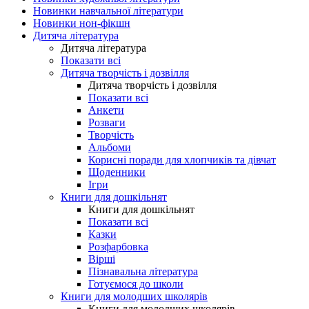
Новинки навчальної літератури
Новинки нон-фікшн
Дитяча література
Дитяча література
Показати всі
Дитяча творчість і дозвілля
Дитяча творчість і дозвілля
Показати всі
Анкети
Розваги
Творчість
Альбоми
Корисні поради для хлопчиків та дівчат
Щоденники
Ігри
Книги для дошкільнят
Книги для дошкільнят
Показати всі
Казки
Розфарбовка
Вірші
Пізнавальна література
Готуємося до школи
Книги для молодших школярів
Книги для молодших школярів