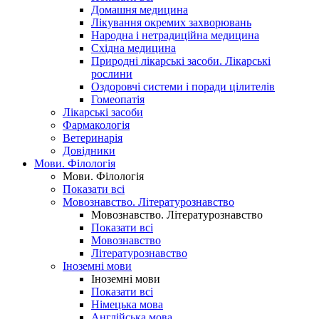
Домашня медицина
Лікування окремих захворювань
Народна і нетрадиційна медицина
Східна медицина
Природні лікарські засоби. Лікарські
рослини
Оздоровчі системи і поради цілителів
Гомеопатія
Лікарські засоби
Фармакологія
Ветеринарія
Довідники
Мови. Філологія
Мови. Філологія
Показати всі
Мовознавство. Літературознавство
Мовознавство. Літературознавство
Показати всі
Мовознавство
Літературознавство
Іноземні мови
Іноземні мови
Показати всі
Німецька мова
Англійська мова