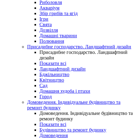
Риболовля
Акваріум
Збір грибів та ягід
Ігри
Свята
Дозвілля
Домашні тварини
Полювання
Присадибне господарство. Ландшафтний дизайн
Присадибне господарство. Ландшафтний
дизайн
Показати всі
Ландшафтний дизайн
Бджільництво
Квітництво
Сад
Домашня худоба і птахи
Город
Домоведення. Індивідуальне будівництво та
ремонт будинку
Домоведення. Індивідуальне будівництво та
ремонт будинку
Показати всі
Будівництво та ремонт будинку
Домоведення