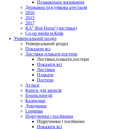
Позашкільне виховання
Державна підсумкова атестація
2016
2015
2017
RA" Red Horse"(листівки)
Co-op media м.Київ
Універсальний розділ
Універсальний розділ
Показати всі
Листівки,плакати,постери
Листівки,плакати,постери
Показати всі
Листівки
Плакати
Постери
Атласи
Книги для записів
Енциклопедії
Календарі
Довідники
Longman
Підручники і посібники
Підручники і посібники
Показати всі