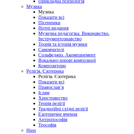
Прикладна психологія
Музика
Музика
Показати всі
Пісенники
Нотні видання
Музична педагогіка. Виконавство.
Інструментознавство
Теорія та історія музики
Самовчителі
Сольфеджіо. Акомпанемент
Вокально-хорові композиції
Композитори
Релігія. Єзотерика
Релігія. Єзотерика
Показати всі
Православ’я
Іслам
Християнство
Теорія релігії
Традиційні східні релігії
Езотеричне вчення
Антропософія
Теософія
Huss