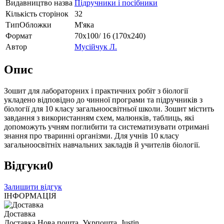
Видавництво назва
Підручники і посібники
Кількість сторінок
32
ТипОбложки
М'яка
Формат
70х100/ 16 (170х240)
Автор
Мусійчук Л.
Опис
Зошит для лабораторних і практичних робіт з біології
укладено відповідно до чинної програми та підручників з
біології для 10 класу загальноосвітньої школи. Зошит містить
завдання з використанням схем, малюнків, таблиць, які
допоможуть учням поглибити та систематизувати отримані
знання про тваринні організми. Для учнів 10 класу
загальноосвітніх навчальних закладів й учителів біології.
Відгуки
0
Залишити відгук
ІНФОРМАЦІЯ
Доставка
Доставка Нова пошта, Укрпошта, Justin