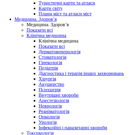
Туристичні карти та атласи
Карти світу
Плани міст та атласи міст
Медицина. Здоров’я
Медицина. Здоров’я
Показати всі
Клінічна медицина
Клінічна медицина
Показати всі
Дерматовенерологія
Стоматологія
Гінекологія
Педіатрія
Діагностика і терапія інших захворювань
Хірургія
Акушерство
Психіатрія
Внутрішні хвороби
Анестезіологія
Неврологія
Реаніматологія
Онкологія
Урологія
Інфекційні і паразитарні хвороби
Токсикологія