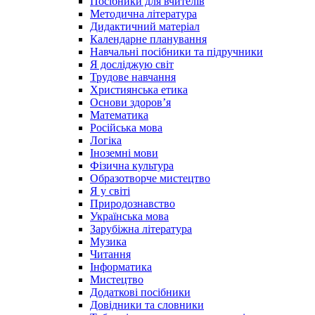
Посібники для вчителів
Методична література
Дидактичний матеріал
Календарне планування
Навчальні посібники та підручники
Я досліджую світ
Трудове навчання
Християнська етика
Основи здоров’я
Математика
Російська мова
Логіка
Іноземні мови
Фізична культура
Образотворче мистецтво
Я у світі
Природознавство
Українська мова
Зарубіжна література
Музика
Читання
Інформатика
Мистецтво
Додаткові посібники
Довідники та словники