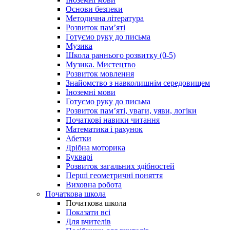
Основи безпеки
Методична література
Розвиток пам’яті
Готуємо руку до письма
Музика
Школа раннього розвитку (0-5)
Музика. Мистецтво
Розвиток мовлення
Знайомство з навколишнім середовищем
Іноземні мови
Готуємо руку до письма
Розвиток пам’яті, уваги, уяви, логіки
Початкові навики читання
Математика і рахунок
Абетки
Дрібна моторика
Букварі
Розвиток загальних здібностей
Перші геометричні поняття
Виховна робота
Початкова школа
Початкова школа
Показати всі
Для вчителів