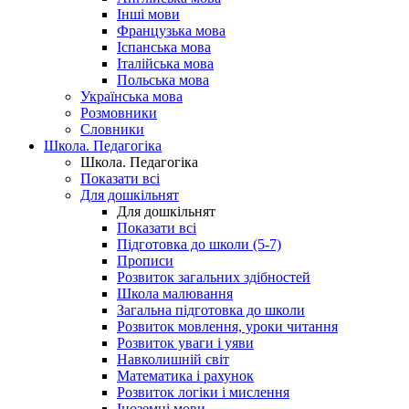
Інші мови
Французька мова
Іспанська мова
Італійська мова
Польська мова
Українська мова
Розмовники
Словники
Школа. Педагогіка
Школа. Педагогіка
Показати всі
Для дошкільнят
Для дошкільнят
Показати всі
Підготовка до школи (5-7)
Прописи
Розвиток загальних здібностей
Школа малювання
Загальна підготовка до школи
Розвиток мовлення, уроки читання
Розвиток уваги і уяви
Навколишній світ
Математика і рахунок
Розвиток логіки і мислення
Іноземні мови