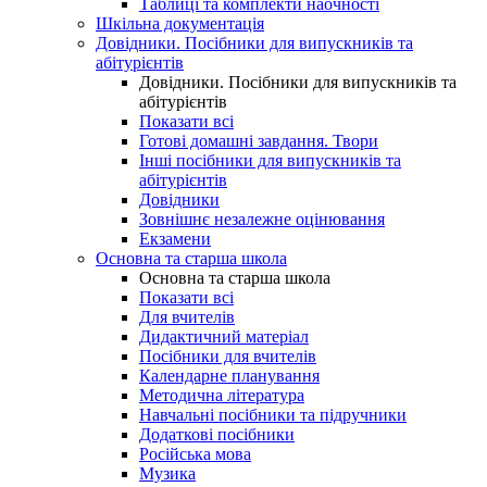
Таблиці та комплекти наочності
Шкільна документація
Довідники. Посібники для випускників та
абітурієнтів
Довідники. Посібники для випускників та
абітурієнтів
Показати всі
Готові домашні завдання. Твори
Інші посібники для випускників та
абітурієнтів
Довідники
Зовнішнє незалежне оцінювання
Екзамени
Основна та старша школа
Основна та старша школа
Показати всі
Для вчителів
Дидактичний матеріал
Посібники для вчителів
Календарне планування
Методична література
Навчальні посібники та підручники
Додаткові посібники
Російська мова
Музика