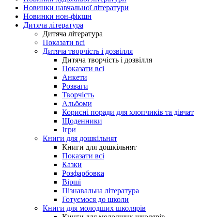
Новинки навчальної літератури
Новинки нон-фікшн
Дитяча література
Дитяча література
Показати всі
Дитяча творчість і дозвілля
Дитяча творчість і дозвілля
Показати всі
Анкети
Розваги
Творчість
Альбоми
Корисні поради для хлопчиків та дівчат
Щоденники
Ігри
Книги для дошкільнят
Книги для дошкільнят
Показати всі
Казки
Розфарбовка
Вірші
Пізнавальна література
Готуємося до школи
Книги для молодших школярів
Книги для молодших школярів