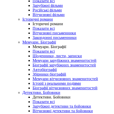
Показати всі
Зарубіжні фільми
Російські фільми
Вітчизняні фільми
Історичні романи
Історичні романи
Показати всі
Вітчизняні письменники
Закордонні письменники
Мемуари. Біографії
Мемуари. Біографії
Показати всі
Щоденники, листи, записки
Мемуари зарубіжних знаменитостей
Біографії зарубіжних знаменитостей
Автобіографії
Збірники біографій
Мемуари вітчизняних знаменитостей
Історії з реальними подіями
Біографії вітчизняних знаменитостей
Детективи. Бойовики
Детективи. Бойовики
Показати всі
Зарубіжні детективи та бойовики
Вітчизняні детективи та бойовики