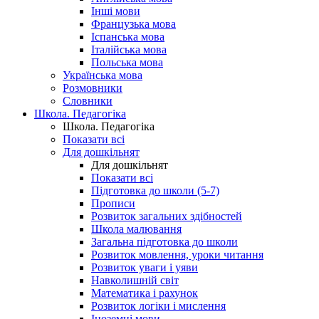
Інші мови
Французька мова
Іспанська мова
Італійська мова
Польська мова
Українська мова
Розмовники
Словники
Школа. Педагогіка
Школа. Педагогіка
Показати всі
Для дошкільнят
Для дошкільнят
Показати всі
Підготовка до школи (5-7)
Прописи
Розвиток загальних здібностей
Школа малювання
Загальна підготовка до школи
Розвиток мовлення, уроки читання
Розвиток уваги і уяви
Навколишній світ
Математика і рахунок
Розвиток логіки і мислення
Іноземні мови