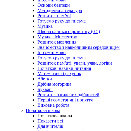
Основи безпеки
Методична література
Розвиток пам’яті
Готуємо руку до письма
Музика
Школа раннього розвитку (0-5)
Музика. Мистецтво
Розвиток мовлення
Знайомство з навколишнім середовищем
Іноземні мови
Готуємо руку до письма
Розвиток пам’яті, уваги, уяви, логіки
Початкові навики читання
Математика і рахунок
Абетки
Дрібна моторика
Букварі
Розвиток загальних здібностей
Перші геометричні поняття
Виховна робота
Початкова школа
Початкова школа
Показати всі
Для вчителів