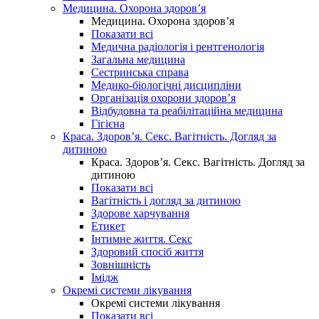
Медицина. Охорона здоров’я
Медицина. Охорона здоров’я
Показати всі
Медична радіологія і рентгенологія
Загальна медицина
Сестринська справа
Медико-біологічні дисципліни
Організація охорони здоров’я
Відбудовна та реабілітаційна медицина
Гігієна
Краса. Здоров’я. Секс. Вагітність. Догляд за
дитиною
Краса. Здоров’я. Секс. Вагітність. Догляд за
дитиною
Показати всі
Вагітність і догляд за дитиною
Здорове харчування
Етикет
Інтимне життя. Секс
Здоровий спосіб життя
Зовнішність
Імідж
Окремі системи лікування
Окремі системи лікування
Показати всі