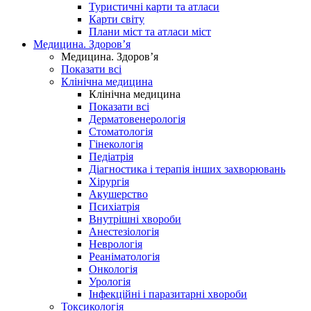
Туристичні карти та атласи
Карти світу
Плани міст та атласи міст
Медицина. Здоров’я
Медицина. Здоров’я
Показати всі
Клінічна медицина
Клінічна медицина
Показати всі
Дерматовенерологія
Стоматологія
Гінекологія
Педіатрія
Діагностика і терапія інших захворювань
Хірургія
Акушерство
Психіатрія
Внутрішні хвороби
Анестезіологія
Неврологія
Реаніматологія
Онкологія
Урологія
Інфекційні і паразитарні хвороби
Токсикологія