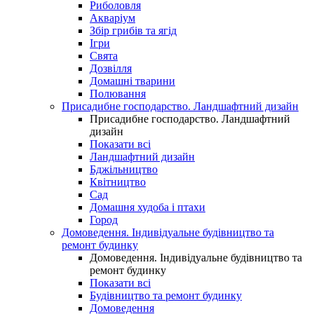
Риболовля
Акваріум
Збір грибів та ягід
Ігри
Свята
Дозвілля
Домашні тварини
Полювання
Присадибне господарство. Ландшафтний дизайн
Присадибне господарство. Ландшафтний
дизайн
Показати всі
Ландшафтний дизайн
Бджільництво
Квітництво
Сад
Домашня худоба і птахи
Город
Домоведення. Індивідуальне будівництво та
ремонт будинку
Домоведення. Індивідуальне будівництво та
ремонт будинку
Показати всі
Будівництво та ремонт будинку
Домоведення