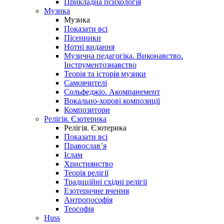
Прикладна психологія
Музика
Музика
Показати всі
Пісенники
Нотні видання
Музична педагогіка. Виконавство.
Інструментознавство
Теорія та історія музики
Самовчителі
Сольфеджіо. Акомпанемент
Вокально-хорові композиції
Композитори
Релігія. Єзотерика
Релігія. Єзотерика
Показати всі
Православ’я
Іслам
Християнство
Теорія релігії
Традиційні східні релігії
Езотеричне вчення
Антропософія
Теософія
Huss