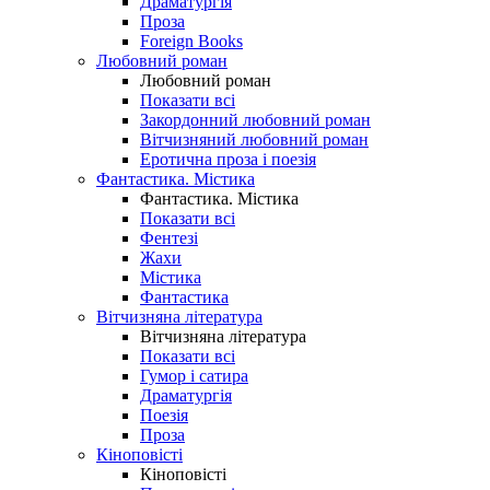
Драматургія
Проза
Foreign Books
Любовний роман
Любовний роман
Показати всі
Закордонний любовний роман
Вітчизняний любовний роман
Еротична проза і поезія
Фантастика. Містика
Фантастика. Містика
Показати всі
Фентезі
Жахи
Містика
Фантастика
Вітчизняна література
Вітчизняна література
Показати всі
Гумор і сатира
Драматургія
Поезія
Проза
Кіноповісті
Кіноповісті