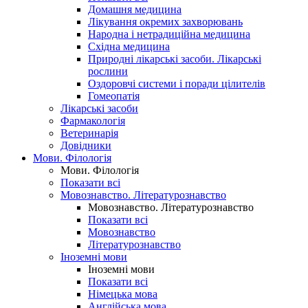
Домашня медицина
Лікування окремих захворювань
Народна і нетрадиційна медицина
Східна медицина
Природні лікарські засоби. Лікарські
рослини
Оздоровчі системи і поради цілителів
Гомеопатія
Лікарські засоби
Фармакологія
Ветеринарія
Довідники
Мови. Філологія
Мови. Філологія
Показати всі
Мовознавство. Літературознавство
Мовознавство. Літературознавство
Показати всі
Мовознавство
Літературознавство
Іноземні мови
Іноземні мови
Показати всі
Німецька мова
Англійська мова