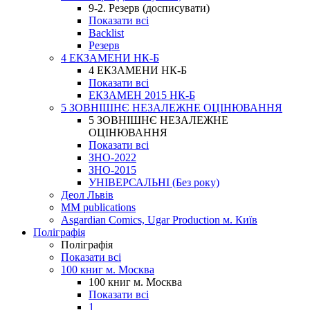
9-2. Резерв (досписувати)
Показати всі
Backlist
Резерв
4 ЕКЗАМЕНИ НК-Б
4 ЕКЗАМЕНИ НК-Б
Показати всі
ЕКЗАМЕН 2015 НК-Б
5 ЗОВНІШНЄ НЕЗАЛЕЖНЕ ОЦІНЮВАННЯ
5 ЗОВНІШНЄ НЕЗАЛЕЖНЕ
ОЦІНЮВАННЯ
Показати всі
ЗНО-2022
ЗНО-2015
УНІВЕРСАЛЬНІ (Без року)
Деол Львів
MM publications
Asgardian Comics, Ugar Production м. Київ
Поліграфія
Поліграфія
Показати всі
100 книг м. Москва
100 книг м. Москва
Показати всі
1