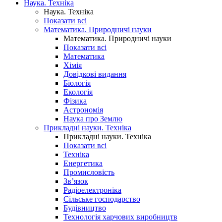
Наука. Техніка
Наука. Техніка
Показати всі
Математика. Природничі науки
Математика. Природничі науки
Показати всі
Математика
Хімія
Довідкові видання
Біологія
Екологія
Фізика
Астрономія
Наука про Землю
Прикладні науки. Техніка
Прикладні науки. Техніка
Показати всі
Техніка
Енергетика
Промисловість
Зв’язок
Радіоелектроніка
Сільське господарство
Будівництво
Технологія харчових виробництв