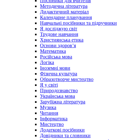
Посібники для вчителів
Методична література
Дидактичний матеріал
Календарне планування
Навчальні посібники та підручники
Я досліджую світ
Трудове навчання
Християнська етика
Основи здоров’я
Математика
Російська мова
Логіка
Іноземні мови
Фізична культура
Образотворче мистецтво
Я у світі
Природознавство
Українська мова
Зарубіжна література
Музика
Читання
Інформатика
Мистецтво
Додаткові посібники
Довідники та словники