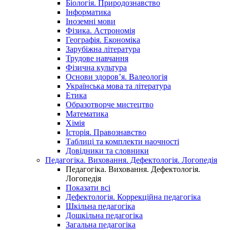
Біологія. Природознавство
Інформатика
Іноземні мови
Фізика. Астрономія
Географія. Економіка
Зарубіжна література
Трудове навчання
Фізична культура
Основи здоров’я. Валеологія
Українська мова та література
Етика
Образотворче мистецтво
Математика
Хімія
Історія. Правознавство
Таблиці та комплекти наочності
Довідники та словники
Педагогіка. Виховання. Дефектологія. Логопедія
Педагогіка. Виховання. Дефектологія.
Логопедія
Показати всі
Дефектологія. Коррекційна педагогіка
Шкільна педагогіка
Дошкільна педагогіка
Загальна педагогіка