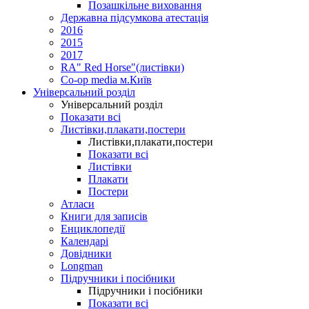
Позашкільне виховання
Державна підсумкова атестація
2016
2015
2017
RA" Red Horse"(листівки)
Co-op media м.Київ
Універсальний розділ
Універсальний розділ
Показати всі
Листівки,плакати,постери
Листівки,плакати,постери
Показати всі
Листівки
Плакати
Постери
Атласи
Книги для записів
Енциклопедії
Календарі
Довідники
Longman
Підручники і посібники
Підручники і посібники
Показати всі