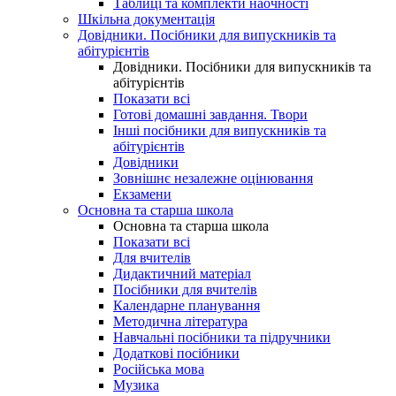
Таблиці та комплекти наочності
Шкільна документація
Довідники. Посібники для випускників та
абітурієнтів
Довідники. Посібники для випускників та
абітурієнтів
Показати всі
Готові домашні завдання. Твори
Інші посібники для випускників та
абітурієнтів
Довідники
Зовнішнє незалежне оцінювання
Екзамени
Основна та старша школа
Основна та старша школа
Показати всі
Для вчителів
Дидактичний матеріал
Посібники для вчителів
Календарне планування
Методична література
Навчальні посібники та підручники
Додаткові посібники
Російська мова
Музика