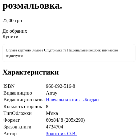
розмальовка.
25
,00
грн
До обраних
Купити
Оплата карткою Зимова Єпідтримка та Національний кешбек тимчасово
недоступна
Характеристики
ISBN
966-692-516-8
Видавництво
Array
Видавництво назва
Навчальна книга -Богдан
Кількість сторінок
8
ТипОбложки
М'яка
Формат
60х84/ 8 (205х290)
Зразок книги
4734704
Автор
Золотник О.В.