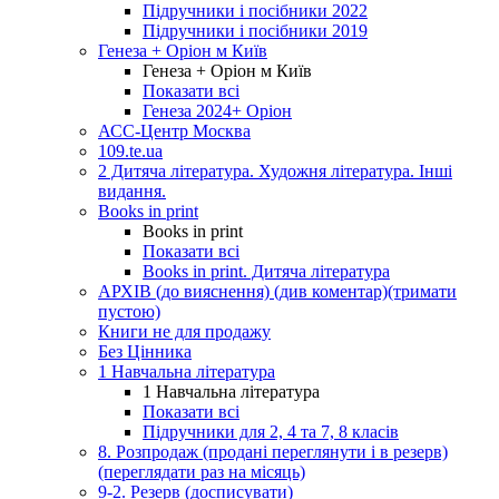
Підручники і посібники 2022
Підручники і посібники 2019
Генеза + Оріон м Київ
Генеза + Оріон м Київ
Показати всі
Генеза 2024+ Оріон
АСС-Центр Москва
109.te.ua
2 Дитяча література. Художня література. Інші
видання.
Books in print
Books in print
Показати всі
Books in print. Дитяча література
АРХІВ (до вияснення) (див коментар)(тримати
пустою)
Книги не для продажу
Без Цінника
1 Навчальна література
1 Навчальна література
Показати всі
Підручники для 2, 4 та 7, 8 класів
8. Розпродаж (продані переглянути і в резерв)
(переглядати раз на місяць)
9-2. Резерв (досписувати)