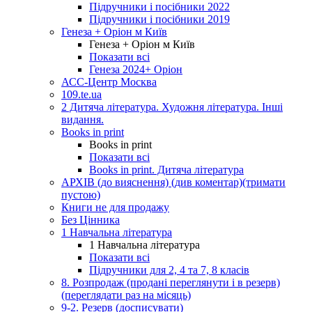
Підручники і посібники 2022
Підручники і посібники 2019
Генеза + Оріон м Київ
Генеза + Оріон м Київ
Показати всі
Генеза 2024+ Оріон
АСС-Центр Москва
109.te.ua
2 Дитяча література. Художня література. Інші
видання.
Books in print
Books in print
Показати всі
Books in print. Дитяча література
АРХІВ (до вияснення) (див коментар)(тримати
пустою)
Книги не для продажу
Без Цінника
1 Навчальна література
1 Навчальна література
Показати всі
Підручники для 2, 4 та 7, 8 класів
8. Розпродаж (продані переглянути і в резерв)
(переглядати раз на місяць)
9-2. Резерв (досписувати)