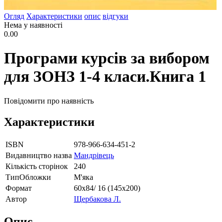
Огляд
Характеристики
опис
відгуки
Нема у наявності
0.00
Програми курсів за вибором
для ЗОНЗ 1-4 класи.Книга 1
Повідомити про наявність
Характеристики
ISBN
978-966-634-451-2
Видавництво назва
Мандрівець
Кількість сторінок
240
ТипОбложки
М'яка
Формат
60х84/ 16 (145х200)
Автор
Щербакова Л.
Опис