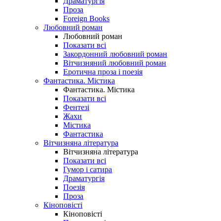
Драматургія
Проза
Foreign Books
Любовний роман
Любовний роман
Показати всі
Закордонний любовний роман
Вітчизняний любовний роман
Еротична проза і поезія
Фантастика. Містика
Фантастика. Містика
Показати всі
Фентезі
Жахи
Містика
Фантастика
Вітчизняна література
Вітчизняна література
Показати всі
Гумор і сатира
Драматургія
Поезія
Проза
Кіноповісті
Кіноповісті