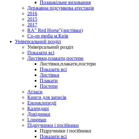
Позашкільне виховання
Державна підсумкова атестація
2016
2015
2017
RA" Red Horse"(листівки)
Co-op media м.Київ
Універсальний розділ
Універсальний розділ
Показати всі
Листівки,плакати,постери
Листівки,плакати,постери
Показати всі
Листівки
Плакати
Постери
Атласи
Книги для записів
Енциклопедії
Календарі
Довідники
Longman
Підручники і посібники
Підручники і посібники
Показати всі