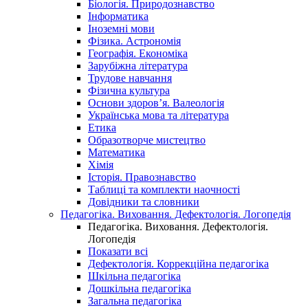
Біологія. Природознавство
Інформатика
Іноземні мови
Фізика. Астрономія
Географія. Економіка
Зарубіжна література
Трудове навчання
Фізична культура
Основи здоров’я. Валеологія
Українська мова та література
Етика
Образотворче мистецтво
Математика
Хімія
Історія. Правознавство
Таблиці та комплекти наочності
Довідники та словники
Педагогіка. Виховання. Дефектологія. Логопедія
Педагогіка. Виховання. Дефектологія.
Логопедія
Показати всі
Дефектологія. Коррекційна педагогіка
Шкільна педагогіка
Дошкільна педагогіка
Загальна педагогіка