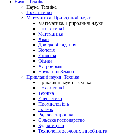
Наука. Техніка
Наука. Техніка
Показати всі
Математика. Природничі науки
Математика. Природничі науки
Показати всі
Математика
Хімія
Довідкові видання
Біологія
Екологія
Фізика
Астрономія
Наука про Землю
Прикладні науки. Техніка
Прикладні науки. Техніка
Показати всі
Техніка
Енергетика
Промисловість
Зв’язок
Радіоелектроніка
Сільське господарство
Будівництво
Технологія харчових виробництв