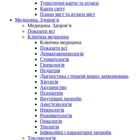
Туристичні карти та атласи
Карти світу
Плани міст та атласи міст
Медицина. Здоров’я
Медицина. Здоров’я
Показати всі
Клінічна медицина
Клінічна медицина
Показати всі
Дерматовенерологія
Стоматологія
Гінекологія
Педіатрія
Діагностика і терапія інших захворювань
Хірургія
Акушерство
Психіатрія
Внутрішні хвороби
Анестезіологія
Неврологія
Реаніматологія
Онкологія
Урологія
Інфекційні і паразитарні хвороби
Токсикологія