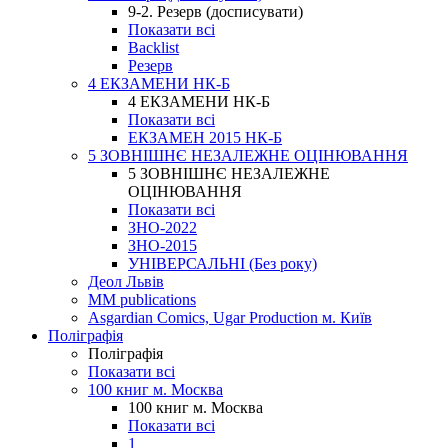
9-2. Резерв (досписувати)
Показати всі
Backlist
Резерв
4 ЕКЗАМЕНИ НК-Б
4 ЕКЗАМЕНИ НК-Б
Показати всі
ЕКЗАМЕН 2015 НК-Б
5 ЗОВНІШНЄ НЕЗАЛЕЖНЕ ОЦІНЮВАННЯ
5 ЗОВНІШНЄ НЕЗАЛЕЖНЕ
ОЦІНЮВАННЯ
Показати всі
ЗНО-2022
ЗНО-2015
УНІВЕРСАЛЬНІ (Без року)
Деол Львів
MM publications
Asgardian Comics, Ugar Production м. Київ
Поліграфія
Поліграфія
Показати всі
100 книг м. Москва
100 книг м. Москва
Показати всі
1