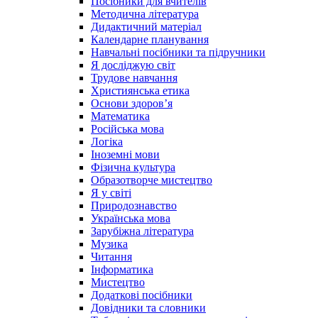
Посібники для вчителів
Методична література
Дидактичний матеріал
Календарне планування
Навчальні посібники та підручники
Я досліджую світ
Трудове навчання
Християнська етика
Основи здоров’я
Математика
Російська мова
Логіка
Іноземні мови
Фізична культура
Образотворче мистецтво
Я у світі
Природознавство
Українська мова
Зарубіжна література
Музика
Читання
Інформатика
Мистецтво
Додаткові посібники
Довідники та словники