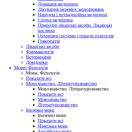
Домашня медицина
Лікування окремих захворювань
Народна і нетрадиційна медицина
Східна медицина
Природні лікарські засоби. Лікарські
рослини
Оздоровчі системи і поради цілителів
Гомеопатія
Лікарські засоби
Фармакологія
Ветеринарія
Довідники
Мови. Філологія
Мови. Філологія
Показати всі
Мовознавство. Літературознавство
Мовознавство. Літературознавство
Показати всі
Мовознавство
Літературознавство
Іноземні мови
Іноземні мови
Показати всі
Німецька мова
Англійська мова