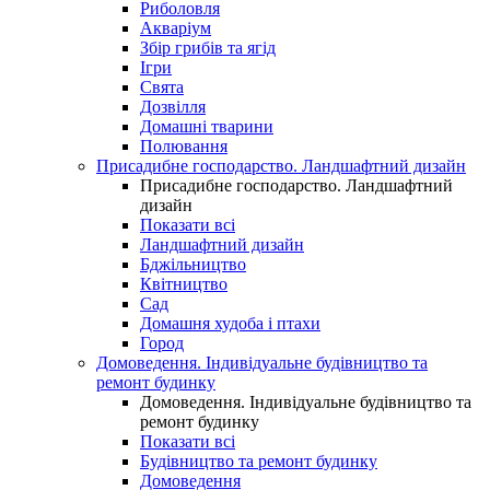
Риболовля
Акваріум
Збір грибів та ягід
Ігри
Свята
Дозвілля
Домашні тварини
Полювання
Присадибне господарство. Ландшафтний дизайн
Присадибне господарство. Ландшафтний
дизайн
Показати всі
Ландшафтний дизайн
Бджільництво
Квітництво
Сад
Домашня худоба і птахи
Город
Домоведення. Індивідуальне будівництво та
ремонт будинку
Домоведення. Індивідуальне будівництво та
ремонт будинку
Показати всі
Будівництво та ремонт будинку
Домоведення