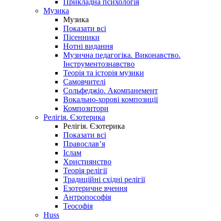
Прикладна психологія
Музика
Музика
Показати всі
Пісенники
Нотні видання
Музична педагогіка. Виконавство.
Інструментознавство
Теорія та історія музики
Самовчителі
Сольфеджіо. Акомпанемент
Вокально-хорові композиції
Композитори
Релігія. Єзотерика
Релігія. Єзотерика
Показати всі
Православ’я
Іслам
Християнство
Теорія релігії
Традиційні східні релігії
Езотеричне вчення
Антропософія
Теософія
Huss