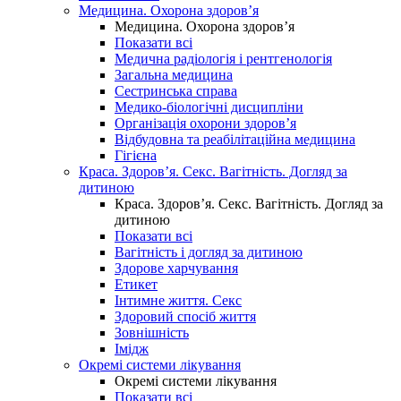
Медицина. Охорона здоров’я
Медицина. Охорона здоров’я
Показати всі
Медична радіологія і рентгенологія
Загальна медицина
Сестринська справа
Медико-біологічні дисципліни
Організація охорони здоров’я
Відбудовна та реабілітаційна медицина
Гігієна
Краса. Здоров’я. Секс. Вагітність. Догляд за
дитиною
Краса. Здоров’я. Секс. Вагітність. Догляд за
дитиною
Показати всі
Вагітність і догляд за дитиною
Здорове харчування
Етикет
Інтимне життя. Секс
Здоровий спосіб життя
Зовнішність
Імідж
Окремі системи лікування
Окремі системи лікування
Показати всі