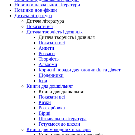
Новинки навчальної літератури
Новинки нон-фікшн
Дитяча література
Дитяча література
Показати всі
Дитяча творчість і дозвілля
Дитяча творчість і дозвілля
Показати всі
Анкети
Розваги
Творчість
Альбоми
Корисні поради для хлопчиків та дівчат
Щоденники
Ігри
Книги для дошкільнят
Книги для дошкільнят
Показати всі
Казки
Розфарбовка
Вірші
Пізнавальна література
Готуємося до школи
Книги для молодших школярів
Книги для молодших школярів