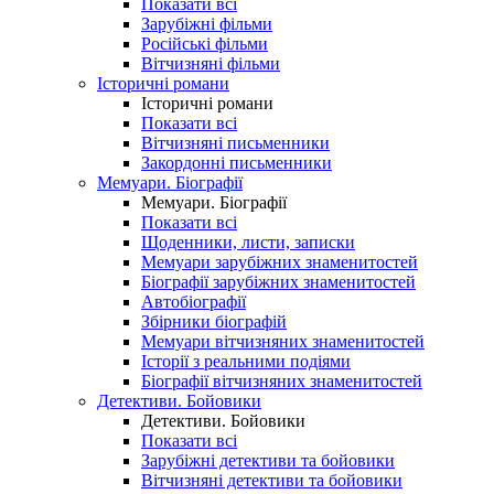
Показати всі
Зарубіжні фільми
Російські фільми
Вітчизняні фільми
Історичні романи
Історичні романи
Показати всі
Вітчизняні письменники
Закордонні письменники
Мемуари. Біографії
Мемуари. Біографії
Показати всі
Щоденники, листи, записки
Мемуари зарубіжних знаменитостей
Біографії зарубіжних знаменитостей
Автобіографії
Збірники біографій
Мемуари вітчизняних знаменитостей
Історії з реальними подіями
Біографії вітчизняних знаменитостей
Детективи. Бойовики
Детективи. Бойовики
Показати всі
Зарубіжні детективи та бойовики
Вітчизняні детективи та бойовики