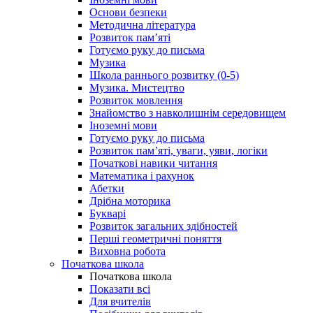
Основи безпеки
Методична література
Розвиток пам’яті
Готуємо руку до письма
Музика
Школа раннього розвитку (0-5)
Музика. Мистецтво
Розвиток мовлення
Знайомство з навколишнім середовищем
Іноземні мови
Готуємо руку до письма
Розвиток пам’яті, уваги, уяви, логіки
Початкові навики читання
Математика і рахунок
Абетки
Дрібна моторика
Букварі
Розвиток загальних здібностей
Перші геометричні поняття
Виховна робота
Початкова школа
Початкова школа
Показати всі
Для вчителів