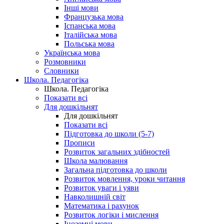
Інші мови
Французька мова
Іспанська мова
Італійська мова
Польська мова
Українська мова
Розмовники
Словники
Школа. Педагогіка
Школа. Педагогіка
Показати всі
Для дошкільнят
Для дошкільнят
Показати всі
Підготовка до школи (5-7)
Прописи
Розвиток загальних здібностей
Школа малювання
Загальна підготовка до школи
Розвиток мовлення, уроки читання
Розвиток уваги і уяви
Навколишній світ
Математика і рахунок
Розвиток логіки і мислення
Іноземні мови