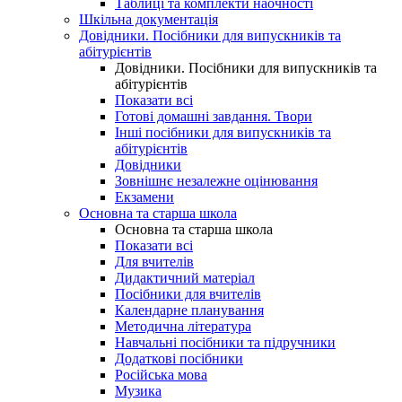
Таблиці та комплекти наочності
Шкільна документація
Довідники. Посібники для випускників та
абітурієнтів
Довідники. Посібники для випускників та
абітурієнтів
Показати всі
Готові домашні завдання. Твори
Інші посібники для випускників та
абітурієнтів
Довідники
Зовнішнє незалежне оцінювання
Екзамени
Основна та старша школа
Основна та старша школа
Показати всі
Для вчителів
Дидактичний матеріал
Посібники для вчителів
Календарне планування
Методична література
Навчальні посібники та підручники
Додаткові посібники
Російська мова
Музика