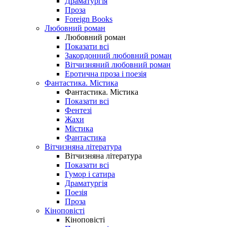
Драматургія
Проза
Foreign Books
Любовний роман
Любовний роман
Показати всі
Закордонний любовний роман
Вітчизняний любовний роман
Еротична проза і поезія
Фантастика. Містика
Фантастика. Містика
Показати всі
Фентезі
Жахи
Містика
Фантастика
Вітчизняна література
Вітчизняна література
Показати всі
Гумор і сатира
Драматургія
Поезія
Проза
Кіноповісті
Кіноповісті