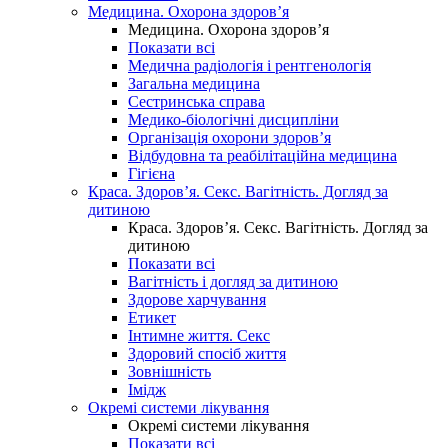
Медицина. Охорона здоров’я
Медицина. Охорона здоров’я
Показати всі
Медична радіологія і рентгенологія
Загальна медицина
Сестринська справа
Медико-біологічні дисципліни
Організація охорони здоров’я
Відбудовна та реабілітаційна медицина
Гігієна
Краса. Здоров’я. Секс. Вагітність. Догляд за
дитиною
Краса. Здоров’я. Секс. Вагітність. Догляд за
дитиною
Показати всі
Вагітність і догляд за дитиною
Здорове харчування
Етикет
Інтимне життя. Секс
Здоровий спосіб життя
Зовнішність
Імідж
Окремі системи лікування
Окремі системи лікування
Показати всі