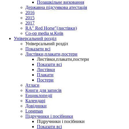
Позашкільне виховання
Державна підсумкова атестація
2016
2015
2017
RA" Red Horse"(листівки)
Co-op media м.Київ
Універсальний розділ
Універсальний розділ
Показати всі
Листівки,плакати,постери
Листівки,плакати,постери
Показати всі
Листівки
Плакати
Постери
Атласи
Книги для записів
Енциклопедії
Календарі
Довідники
Longman
Підручники і посібники
Підручники і посібники
Показати всі