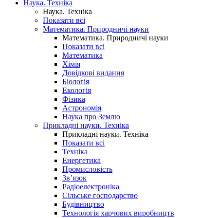
Наука. Техніка
Наука. Техніка
Показати всі
Математика. Природничі науки
Математика. Природничі науки
Показати всі
Математика
Хімія
Довідкові видання
Біологія
Екологія
Фізика
Астрономія
Наука про Землю
Прикладні науки. Техніка
Прикладні науки. Техніка
Показати всі
Техніка
Енергетика
Промисловість
Зв’язок
Радіоелектроніка
Сільське господарство
Будівництво
Технологія харчових виробництв