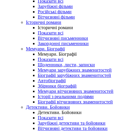
Показати всі
Зарубіжні фільми
Російські фільми
Вітчизняні фільми
Історичні романи
Історичні романи
Показати всі
Вітчизняні письменники
Закордонні письменники
Мемуари. Біографії
Мемуари. Біографії
Показати всі
Щоденники, листи, записки
Мемуари зарубіжних знаменитостей
Біографії зарубіжних знаменитостей
Автобіографії
Збірники біографій
Мемуари вітчизняних знаменитостей
Історії з реальними подіями
Біографії вітчизняних знаменитостей
Детективи. Бойовики
Детективи. Бойовики
Показати всі
Зарубіжні детективи та бойовики
Вітчизняні детективи та бойовики