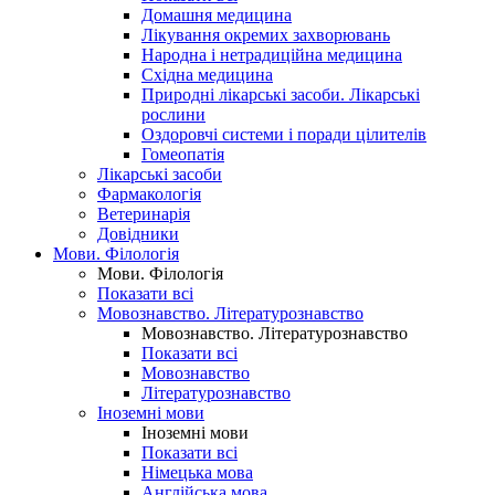
Домашня медицина
Лікування окремих захворювань
Народна і нетрадиційна медицина
Східна медицина
Природні лікарські засоби. Лікарські
рослини
Оздоровчі системи і поради цілителів
Гомеопатія
Лікарські засоби
Фармакологія
Ветеринарія
Довідники
Мови. Філологія
Мови. Філологія
Показати всі
Мовознавство. Літературознавство
Мовознавство. Літературознавство
Показати всі
Мовознавство
Літературознавство
Іноземні мови
Іноземні мови
Показати всі
Німецька мова
Англійська мова