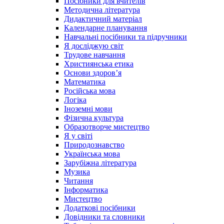
Посібники для вчителів
Методична література
Дидактичний матеріал
Календарне планування
Навчальні посібники та підручники
Я досліджую світ
Трудове навчання
Християнська етика
Основи здоров’я
Математика
Російська мова
Логіка
Іноземні мови
Фізична культура
Образотворче мистецтво
Я у світі
Природознавство
Українська мова
Зарубіжна література
Музика
Читання
Інформатика
Мистецтво
Додаткові посібники
Довідники та словники