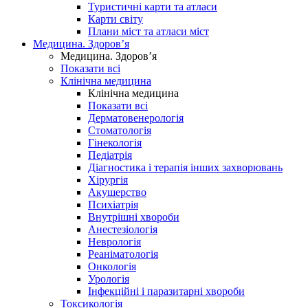
Туристичні карти та атласи
Карти світу
Плани міст та атласи міст
Медицина. Здоров’я
Медицина. Здоров’я
Показати всі
Клінічна медицина
Клінічна медицина
Показати всі
Дерматовенерологія
Стоматологія
Гінекологія
Педіатрія
Діагностика і терапія інших захворювань
Хірургія
Акушерство
Психіатрія
Внутрішні хвороби
Анестезіологія
Неврологія
Реаніматологія
Онкологія
Урологія
Інфекційні і паразитарні хвороби
Токсикологія