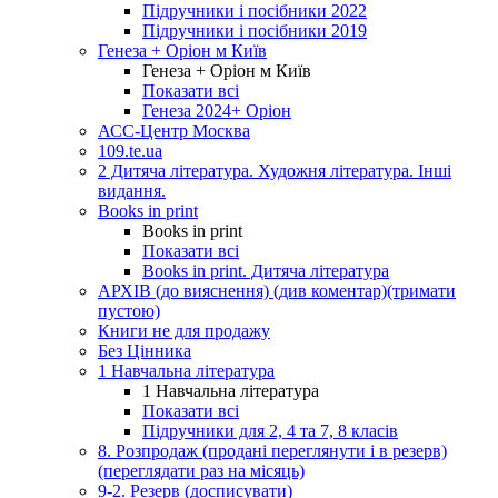
Підручники і посібники 2022
Підручники і посібники 2019
Генеза + Оріон м Київ
Генеза + Оріон м Київ
Показати всі
Генеза 2024+ Оріон
АСС-Центр Москва
109.te.ua
2 Дитяча література. Художня література. Інші
видання.
Books in print
Books in print
Показати всі
Books in print. Дитяча література
АРХІВ (до вияснення) (див коментар)(тримати
пустою)
Книги не для продажу
Без Цінника
1 Навчальна література
1 Навчальна література
Показати всі
Підручники для 2, 4 та 7, 8 класів
8. Розпродаж (продані переглянути і в резерв)
(переглядати раз на місяць)
9-2. Резерв (досписувати)