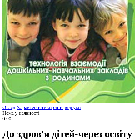
Огляд
Характеристики
опис
відгуки
Нема у наявності
0.00
До здров'я дітей-через освіту