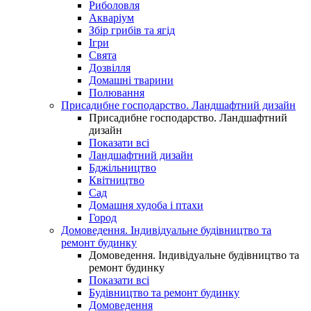
Риболовля
Акваріум
Збір грибів та ягід
Ігри
Свята
Дозвілля
Домашні тварини
Полювання
Присадибне господарство. Ландшафтний дизайн
Присадибне господарство. Ландшафтний
дизайн
Показати всі
Ландшафтний дизайн
Бджільництво
Квітництво
Сад
Домашня худоба і птахи
Город
Домоведення. Індивідуальне будівництво та
ремонт будинку
Домоведення. Індивідуальне будівництво та
ремонт будинку
Показати всі
Будівництво та ремонт будинку
Домоведення