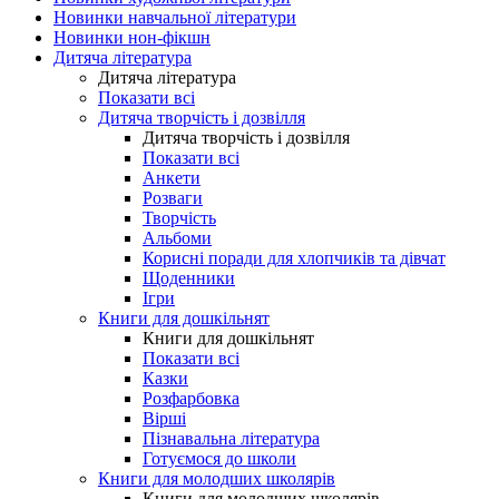
Новинки навчальної літератури
Новинки нон-фікшн
Дитяча література
Дитяча література
Показати всі
Дитяча творчість і дозвілля
Дитяча творчість і дозвілля
Показати всі
Анкети
Розваги
Творчість
Альбоми
Корисні поради для хлопчиків та дівчат
Щоденники
Ігри
Книги для дошкільнят
Книги для дошкільнят
Показати всі
Казки
Розфарбовка
Вірші
Пізнавальна література
Готуємося до школи
Книги для молодших школярів
Книги для молодших школярів