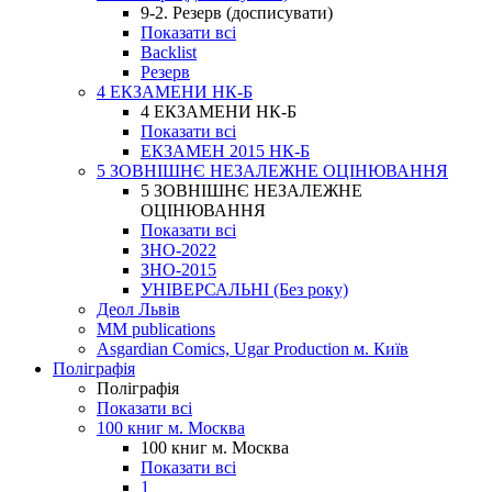
9-2. Резерв (досписувати)
Показати всі
Backlist
Резерв
4 ЕКЗАМЕНИ НК-Б
4 ЕКЗАМЕНИ НК-Б
Показати всі
ЕКЗАМЕН 2015 НК-Б
5 ЗОВНІШНЄ НЕЗАЛЕЖНЕ ОЦІНЮВАННЯ
5 ЗОВНІШНЄ НЕЗАЛЕЖНЕ
ОЦІНЮВАННЯ
Показати всі
ЗНО-2022
ЗНО-2015
УНІВЕРСАЛЬНІ (Без року)
Деол Львів
MM publications
Asgardian Comics, Ugar Production м. Київ
Поліграфія
Поліграфія
Показати всі
100 книг м. Москва
100 книг м. Москва
Показати всі
1