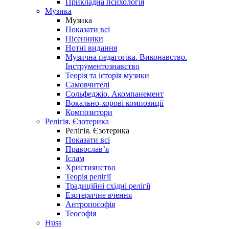
Прикладна психологія
Музика
Музика
Показати всі
Пісенники
Нотні видання
Музична педагогіка. Виконавство.
Інструментознавство
Теорія та історія музики
Самовчителі
Сольфеджіо. Акомпанемент
Вокально-хорові композиції
Композитори
Релігія. Єзотерика
Релігія. Єзотерика
Показати всі
Православ’я
Іслам
Християнство
Теорія релігії
Традиційні східні релігії
Езотеричне вчення
Антропософія
Теософія
Huss