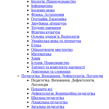
Біологія. Природознавство
Інформатика
Іноземні мови
Фізика. Астрономія
Географія. Економіка
Зарубіжна література
Трудове навчання
Фізична культура
Основи здоров’я. Валеологія
Українська мова та література
Етика
Образотворче мистецтво
Математика
Хімія
Історія. Правознавство
Таблиці та комплекти наочності
Довідники та словники
Педагогіка. Виховання. Дефектологія. Логопедія
Педагогіка. Виховання. Дефектологія.
Логопедія
Показати всі
Дефектологія. Коррекційна педагогіка
Шкільна педагогіка
Дошкільна педагогіка
Загальна педагогіка