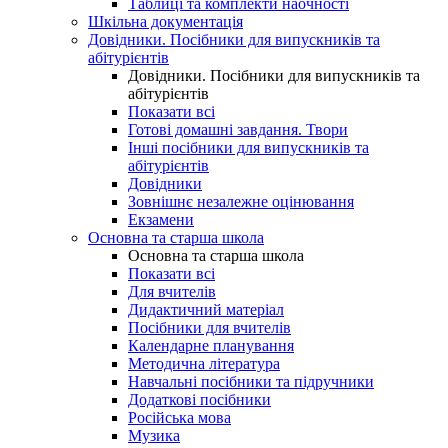
Таблиці та комплекти наочності
Шкільна документація
Довідники. Посібники для випускників та
абітурієнтів
Довідники. Посібники для випускників та
абітурієнтів
Показати всі
Готові домашні завдання. Твори
Інші посібники для випускників та
абітурієнтів
Довідники
Зовнішнє незалежне оцінювання
Екзамени
Основна та старша школа
Основна та старша школа
Показати всі
Для вчителів
Дидактичний матеріал
Посібники для вчителів
Календарне планування
Методична література
Навчальні посібники та підручники
Додаткові посібники
Російська мова
Музика