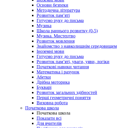
Основи безпеки
Методична література
Розвиток пам’яті
Готуємо руку до письма
Музика
Школа раннього розвитку (0-5)
Музика. Мистецтво
Розвиток мовлення
Знайомство з навколишнім середовищем
Іноземні мови
Готуємо руку до письма
Розвиток пам’яті, уваги, уяви, логіки
Початкові навики читання
Математика і рахунок
Абетки
Дрібна моторика
Букварі
Розвиток загальних здібностей
Перші геометричні поняття
Виховна робота
Початкова школа
Початкова школа
Показати всі
Для вчителів