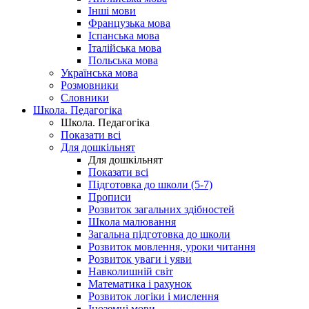
Інші мови
Французька мова
Іспанська мова
Італійська мова
Польська мова
Українська мова
Розмовники
Словники
Школа. Педагогіка
Школа. Педагогіка
Показати всі
Для дошкільнят
Для дошкільнят
Показати всі
Підготовка до школи (5-7)
Прописи
Розвиток загальних здібностей
Школа малювання
Загальна підготовка до школи
Розвиток мовлення, уроки читання
Розвиток уваги і уяви
Навколишній світ
Математика і рахунок
Розвиток логіки і мислення
Іноземні мови