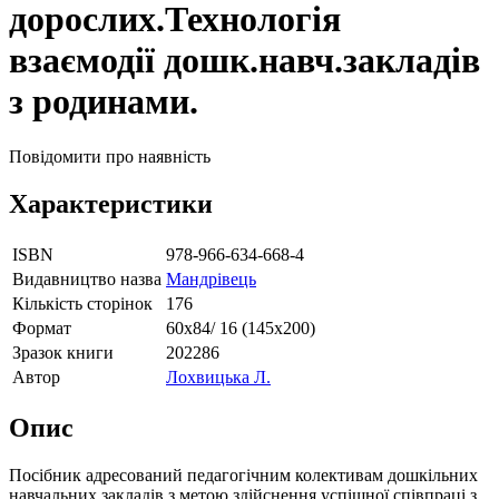
дорослих.Технологія
взаємодії дошк.навч.закладів
з родинами.
Повідомити про наявність
Характеристики
ISBN
978-966-634-668-4
Видавництво назва
Мандрівець
Кількість сторінок
176
Формат
60х84/ 16 (145х200)
Зразок книги
202286
Автор
Лохвицька Л.
Опис
Посібник адресований педагогічним колективам дошкільних
навчальних закладів з метою здійснення успішної співпраці з