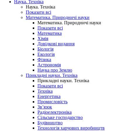
Наука. Техніка
Наука. Техніка
Показати всі
Математика. Природничі науки
Математика. Природничі науки
Показати всі
Математика
Хімія
Довідкові видання
Біологія
Екологія
Фізика
Астрономія
Наука про Землю
Прикладні науки. Техніка
Прикладні науки. Техніка
Показати всі
Техніка
Енергетика
Промисловість
Зв’язок
Радіоелектроніка
Сільське господарство
Будівництво
Технологія харчових виробництв