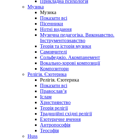
Прикладна психологія
Музика
Музика
Показати всі
Пісенники
Нотні видання
Музична педагогіка. Виконавство.
Інструментознавство
Теорія та історія музики
Самовчителі
Сольфеджіо. Акомпанемент
Вокально-хорові композиції
Композитори
Релігія. Єзотерика
Релігія. Єзотерика
Показати всі
Православ’я
Іслам
Християнство
Теорія релігії
Традиційні східні релігії
Езотеричне вчення
Антропософія
Теософія
Huss