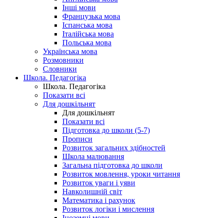
Інші мови
Французька мова
Іспанська мова
Італійська мова
Польська мова
Українська мова
Розмовники
Словники
Школа. Педагогіка
Школа. Педагогіка
Показати всі
Для дошкільнят
Для дошкільнят
Показати всі
Підготовка до школи (5-7)
Прописи
Розвиток загальних здібностей
Школа малювання
Загальна підготовка до школи
Розвиток мовлення, уроки читання
Розвиток уваги і уяви
Навколишній світ
Математика і рахунок
Розвиток логіки і мислення
Іноземні мови