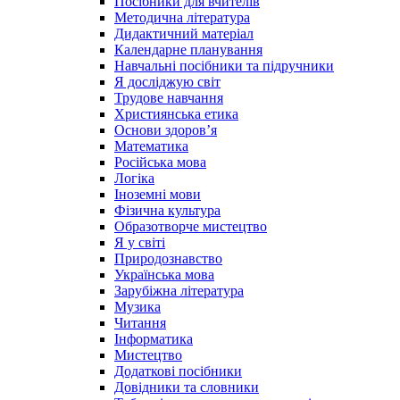
Посібники для вчителів
Методична література
Дидактичний матеріал
Календарне планування
Навчальні посібники та підручники
Я досліджую світ
Трудове навчання
Християнська етика
Основи здоров’я
Математика
Російська мова
Логіка
Іноземні мови
Фізична культура
Образотворче мистецтво
Я у світі
Природознавство
Українська мова
Зарубіжна література
Музика
Читання
Інформатика
Мистецтво
Додаткові посібники
Довідники та словники