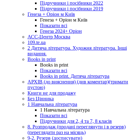
Підручники і посібники 2022
Підручники і посібники 2019
Генеза + Оріон м Київ
Генеза + Оріон м Київ
Показати всі
Генеза 2024+ Оріон
АСС-Центр Москва
109.te.ua
2 Дитяча література. Художня література. Інші
видання.
Books in print
Books in print
Показати всі
Books in print. Дитяча література
АРХІВ (до вияснення) (див коментар)(тримати
пустою)
Книги не для продажу
Без Цінника
1 Навчальна література
1 Навчальна література
Показати всі
Підручники для 2, 4 та 7, 8 класів
8. Розпродаж (продані переглянути і в резерв)
(переглядати раз на місяць)
9-2. Резерв (досписувати)