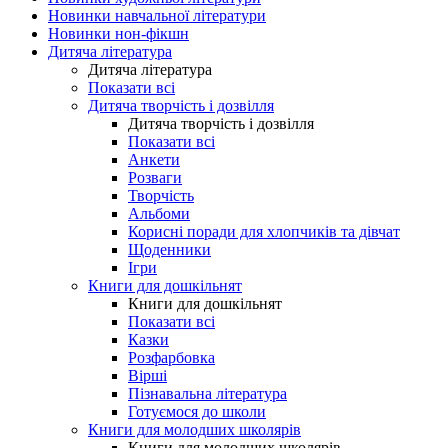
Новинки навчальної літератури
Новинки нон-фікшн
Дитяча література
Дитяча література
Показати всі
Дитяча творчість і дозвілля
Дитяча творчість і дозвілля
Показати всі
Анкети
Розваги
Творчість
Альбоми
Корисні поради для хлопчиків та дівчат
Щоденники
Ігри
Книги для дошкільнят
Книги для дошкільнят
Показати всі
Казки
Розфарбовка
Вірші
Пізнавальна література
Готуємося до школи
Книги для молодших школярів
Книги для молодших школярів