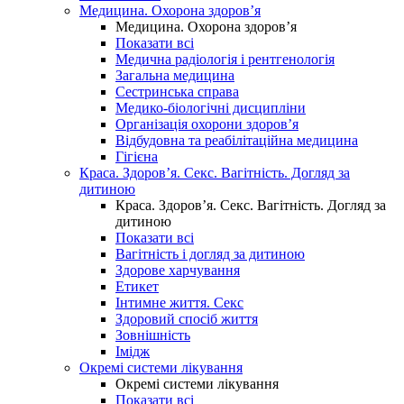
Медицина. Охорона здоров’я
Медицина. Охорона здоров’я
Показати всі
Медична радіологія і рентгенологія
Загальна медицина
Сестринська справа
Медико-біологічні дисципліни
Організація охорони здоров’я
Відбудовна та реабілітаційна медицина
Гігієна
Краса. Здоров’я. Секс. Вагітність. Догляд за
дитиною
Краса. Здоров’я. Секс. Вагітність. Догляд за
дитиною
Показати всі
Вагітність і догляд за дитиною
Здорове харчування
Етикет
Інтимне життя. Секс
Здоровий спосіб життя
Зовнішність
Імідж
Окремі системи лікування
Окремі системи лікування
Показати всі