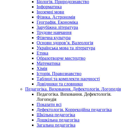
Біологія. Природознавство
Інформатика
Іноземні мови
Фізика. Астрономія
Географія. Економіка
Зарубіжна література
Трудове навчання
Фізична культура
Основи здоров’я. Валеологія
Українська мова та література
Етика
Образотворче мистецтво
Математика
Хімія
Історія. Правознавство
Таблиці та комплекти наочності
Довідники та словники
Педагогіка. Виховання. Дефектологія. Логопедія
Педагогіка. Виховання. Дефектологія.
Логопедія
Показати всі
Дефектологія. Коррекційна педагогіка
Шкільна педагогіка
Дошкільна педагогіка
Загальна педагогіка