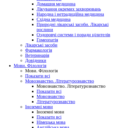
Домашня медицина
Лікування окремих захворювань
Народна і нетрадиційна медицина
Східна медицина
Природні лікарські засоби. Лікарські
рослини
Оздоровчі системи і поради цілителів
Гомеопатія
Лікарські засоби
Фармакологія
Ветеринарія
Довідники
Мови. Філологія
Мови. Філологія
Показати всі
Мовознавство. Літературознавство
Мовознавство. Літературознавство
Показати всі
Мовознавство
Літературознавство
Іноземні мови
Іноземні мови
Показати всі
Німецька мова
Англійська мова