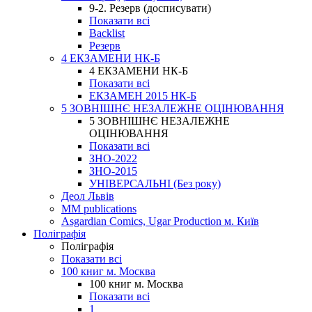
9-2. Резерв (досписувати)
Показати всі
Backlist
Резерв
4 ЕКЗАМЕНИ НК-Б
4 ЕКЗАМЕНИ НК-Б
Показати всі
ЕКЗАМЕН 2015 НК-Б
5 ЗОВНІШНЄ НЕЗАЛЕЖНЕ ОЦІНЮВАННЯ
5 ЗОВНІШНЄ НЕЗАЛЕЖНЕ
ОЦІНЮВАННЯ
Показати всі
ЗНО-2022
ЗНО-2015
УНІВЕРСАЛЬНІ (Без року)
Деол Львів
MM publications
Asgardian Comics, Ugar Production м. Київ
Поліграфія
Поліграфія
Показати всі
100 книг м. Москва
100 книг м. Москва
Показати всі
1