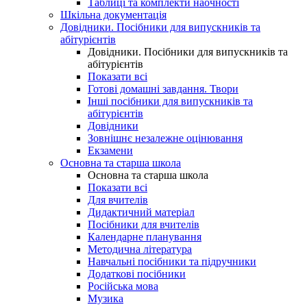
Таблиці та комплекти наочності
Шкільна документація
Довідники. Посібники для випускників та
абітурієнтів
Довідники. Посібники для випускників та
абітурієнтів
Показати всі
Готові домашні завдання. Твори
Інші посібники для випускників та
абітурієнтів
Довідники
Зовнішнє незалежне оцінювання
Екзамени
Основна та старша школа
Основна та старша школа
Показати всі
Для вчителів
Дидактичний матеріал
Посібники для вчителів
Календарне планування
Методична література
Навчальні посібники та підручники
Додаткові посібники
Російська мова
Музика