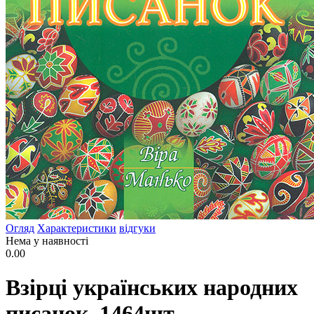
Огляд
Характеристики
відгуки
Нема у наявності
0.00
Взірці українських народних
писанок. 1464шт.