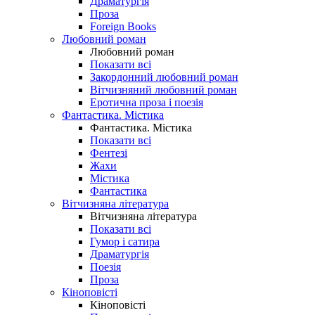
Драматургія
Проза
Foreign Books
Любовний роман
Любовний роман
Показати всі
Закордонний любовний роман
Вітчизняний любовний роман
Еротична проза і поезія
Фантастика. Містика
Фантастика. Містика
Показати всі
Фентезі
Жахи
Містика
Фантастика
Вітчизняна література
Вітчизняна література
Показати всі
Гумор і сатира
Драматургія
Поезія
Проза
Кіноповісті
Кіноповісті