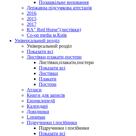
Позашкільне виховання
Державна підсумкова атестація
2016
2015
2017
RA" Red Horse"(листівки)
Co-op media м.Київ
Універсальний розділ
Універсальний розділ
Показати всі
Листівки,плакати,постери
Листівки,плакати,постери
Показати всі
Листівки
Плакати
Постери
Атласи
Книги для записів
Енциклопедії
Календарі
Довідники
Longman
Підручники і посібники
Підручники і посібники
Показати всі