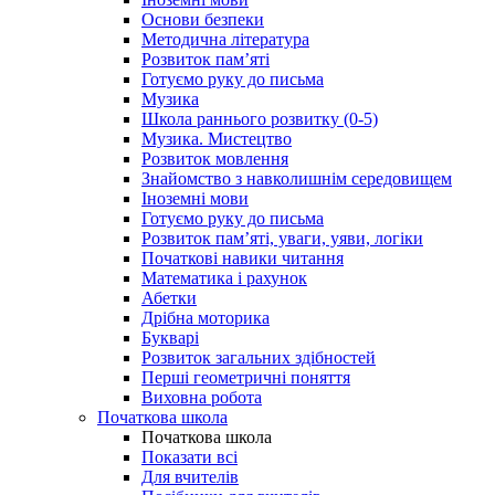
Основи безпеки
Методична література
Розвиток пам’яті
Готуємо руку до письма
Музика
Школа раннього розвитку (0-5)
Музика. Мистецтво
Розвиток мовлення
Знайомство з навколишнім середовищем
Іноземні мови
Готуємо руку до письма
Розвиток пам’яті, уваги, уяви, логіки
Початкові навики читання
Математика і рахунок
Абетки
Дрібна моторика
Букварі
Розвиток загальних здібностей
Перші геометричні поняття
Виховна робота
Початкова школа
Початкова школа
Показати всі
Для вчителів