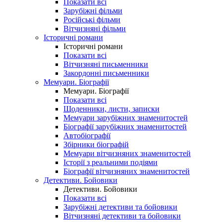
Показати всі
Зарубіжні фільми
Російські фільми
Вітчизняні фільми
Історичні романи
Історичні романи
Показати всі
Вітчизняні письменники
Закордонні письменники
Мемуари. Біографії
Мемуари. Біографії
Показати всі
Щоденники, листи, записки
Мемуари зарубіжних знаменитостей
Біографії зарубіжних знаменитостей
Автобіографії
Збірники біографій
Мемуари вітчизняних знаменитостей
Історії з реальними подіями
Біографії вітчизняних знаменитостей
Детективи. Бойовики
Детективи. Бойовики
Показати всі
Зарубіжні детективи та бойовики
Вітчизняні детективи та бойовики