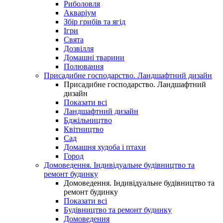
Риболовля
Акваріум
Збір грибів та ягід
Ігри
Свята
Дозвілля
Домашні тварини
Полювання
Присадибне господарство. Ландшафтний дизайн
Присадибне господарство. Ландшафтний
дизайн
Показати всі
Ландшафтний дизайн
Бджільництво
Квітництво
Сад
Домашня худоба і птахи
Город
Домоведення. Індивідуальне будівництво та
ремонт будинку
Домоведення. Індивідуальне будівництво та
ремонт будинку
Показати всі
Будівництво та ремонт будинку
Домоведення