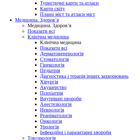
Туристичні карти та атласи
Карти світу
Плани міст та атласи міст
Медицина. Здоров’я
Медицина. Здоров’я
Показати всі
Клінічна медицина
Клінічна медицина
Показати всі
Дерматовенерологія
Стоматологія
Гінекологія
Педіатрія
Діагностика і терапія інших захворювань
Хірургія
Акушерство
Психіатрія
Внутрішні хвороби
Анестезіологія
Неврологія
Реаніматологія
Онкологія
Урологія
Інфекційні і паразитарні хвороби
Токсикологія