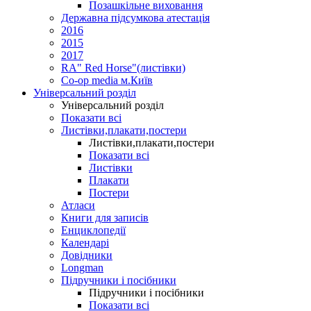
Позашкільне виховання
Державна підсумкова атестація
2016
2015
2017
RA" Red Horse"(листівки)
Co-op media м.Київ
Універсальний розділ
Універсальний розділ
Показати всі
Листівки,плакати,постери
Листівки,плакати,постери
Показати всі
Листівки
Плакати
Постери
Атласи
Книги для записів
Енциклопедії
Календарі
Довідники
Longman
Підручники і посібники
Підручники і посібники
Показати всі