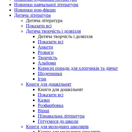
Новинки навчальної літератури
Новинки нон-фікшн
Дитяча література
Дитяча література
Показати всі
Дитяча творчість і дозвілля
Дитяча творчість і дозвілля
Показати всі
Анкети
Розваги
Творчість
Альбоми
Корисні поради для хлопчиків та дівчат
Щоденники
Ігри
Книги для дошкільнят
Книги для дошкільнят
Показати всі
Казки
Розфарбовка
Вірші
Пізнавальна література
Готуємося до школи
Книги для молодших школярів
Книги для молодших школярів