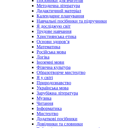
Посібники для вчителів
Методична література
Дидактичний матеріал
Календарне планування
Навчальні посібники та підручники
Я досліджую світ
Трудове навчання
Християнська етика
Основи здоров’я
Математика
Російська мова
Логіка
Іноземні мови
Фізична культура
Образотворче мистецтво
Я у світі
Природознавство
Українська мова
Зарубіжна література
Музика
Читання
Інформатика
Мистецтво
Додаткові посібники
Довідники та словники