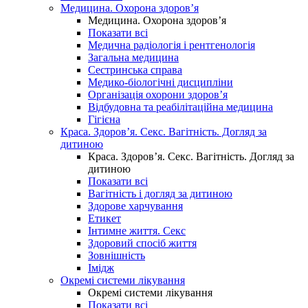
Медицина. Охорона здоров’я
Медицина. Охорона здоров’я
Показати всі
Медична радіологія і рентгенологія
Загальна медицина
Сестринська справа
Медико-біологічні дисципліни
Організація охорони здоров’я
Відбудовна та реабілітаційна медицина
Гігієна
Краса. Здоров’я. Секс. Вагітність. Догляд за
дитиною
Краса. Здоров’я. Секс. Вагітність. Догляд за
дитиною
Показати всі
Вагітність і догляд за дитиною
Здорове харчування
Етикет
Інтимне життя. Секс
Здоровий спосіб життя
Зовнішність
Імідж
Окремі системи лікування
Окремі системи лікування
Показати всі