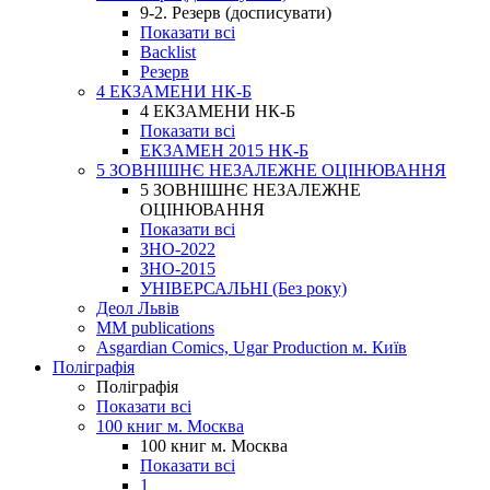
9-2. Резерв (досписувати)
Показати всі
Backlist
Резерв
4 ЕКЗАМЕНИ НК-Б
4 ЕКЗАМЕНИ НК-Б
Показати всі
ЕКЗАМЕН 2015 НК-Б
5 ЗОВНІШНЄ НЕЗАЛЕЖНЕ ОЦІНЮВАННЯ
5 ЗОВНІШНЄ НЕЗАЛЕЖНЕ
ОЦІНЮВАННЯ
Показати всі
ЗНО-2022
ЗНО-2015
УНІВЕРСАЛЬНІ (Без року)
Деол Львів
MM publications
Asgardian Comics, Ugar Production м. Київ
Поліграфія
Поліграфія
Показати всі
100 книг м. Москва
100 книг м. Москва
Показати всі
1