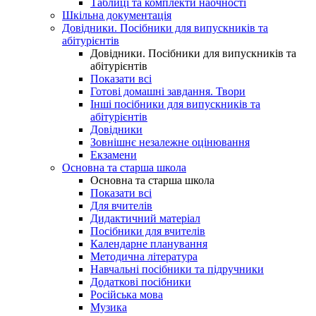
Таблиці та комплекти наочності
Шкільна документація
Довідники. Посібники для випускників та
абітурієнтів
Довідники. Посібники для випускників та
абітурієнтів
Показати всі
Готові домашні завдання. Твори
Інші посібники для випускників та
абітурієнтів
Довідники
Зовнішнє незалежне оцінювання
Екзамени
Основна та старша школа
Основна та старша школа
Показати всі
Для вчителів
Дидактичний матеріал
Посібники для вчителів
Календарне планування
Методична література
Навчальні посібники та підручники
Додаткові посібники
Російська мова
Музика