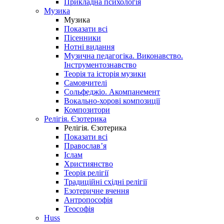
Прикладна психологія
Музика
Музика
Показати всі
Пісенники
Нотні видання
Музична педагогіка. Виконавство.
Інструментознавство
Теорія та історія музики
Самовчителі
Сольфеджіо. Акомпанемент
Вокально-хорові композиції
Композитори
Релігія. Єзотерика
Релігія. Єзотерика
Показати всі
Православ’я
Іслам
Християнство
Теорія релігії
Традиційні східні релігії
Езотеричне вчення
Антропософія
Теософія
Huss