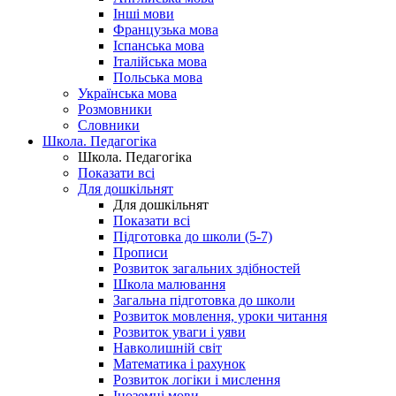
Інші мови
Французька мова
Іспанська мова
Італійська мова
Польська мова
Українська мова
Розмовники
Словники
Школа. Педагогіка
Школа. Педагогіка
Показати всі
Для дошкільнят
Для дошкільнят
Показати всі
Підготовка до школи (5-7)
Прописи
Розвиток загальних здібностей
Школа малювання
Загальна підготовка до школи
Розвиток мовлення, уроки читання
Розвиток уваги і уяви
Навколишній світ
Математика і рахунок
Розвиток логіки і мислення
Іноземні мови