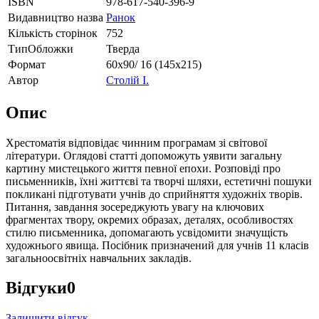
ISBN
978-617-540-396-9
Видавництво назва
Ранок
Кількість сторінок
752
ТипОбложки
Тверда
Формат
60х90/ 16 (145х215)
Автор
Столій І.
Опис
Хрестоматія відповідає чинним програмам зі світової
літератури. Оглядові статті допоможуть уявити загальну
картину мистецького життя певної епохи. Розповіді про
письменників, їхні життєві та творчі шляхи, естетичні пошуки
покликані підготувати учнів до сприйняття художніх творів.
Питання, завдання зосереджують увагу на ключових
фрагментах твору, окремих образах, деталях, особливостях
стилю письменника, допомагають усвідомити значущість
художнього явища. Посібник призначений для учнів 11 класів
загальноосвітніх навчальних закладів.
Відгуки
0
Залишити відгук