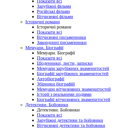
Показати всі
Зарубіжні фільми
Російські фільми
Вітчизняні фільми
Історичні романи
Історичні романи
Показати всі
Вітчизняні письменники
Закордонні письменники
Мемуари. Біографії
Мемуари. Біографії
Показати всі
Щоденники, листи, записки
Мемуари зарубіжних знаменитостей
Біографії зарубіжних знаменитостей
Автобіографії
Збірники біографій
Мемуари вітчизняних знаменитостей
Історії з реальними подіями
Біографії вітчизняних знаменитостей
Детективи. Бойовики
Детективи. Бойовики
Показати всі
Зарубіжні детективи та бойовики
Вітчизняні детективи та бойовики