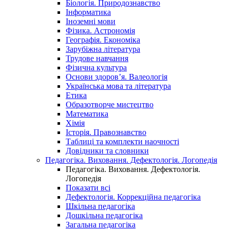
Біологія. Природознавство
Інформатика
Іноземні мови
Фізика. Астрономія
Географія. Економіка
Зарубіжна література
Трудове навчання
Фізична культура
Основи здоров’я. Валеологія
Українська мова та література
Етика
Образотворче мистецтво
Математика
Хімія
Історія. Правознавство
Таблиці та комплекти наочності
Довідники та словники
Педагогіка. Виховання. Дефектологія. Логопедія
Педагогіка. Виховання. Дефектологія.
Логопедія
Показати всі
Дефектологія. Коррекційна педагогіка
Шкільна педагогіка
Дошкільна педагогіка
Загальна педагогіка