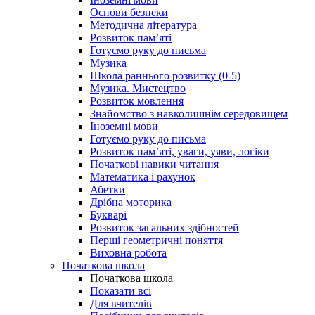
Основи безпеки
Методична література
Розвиток пам’яті
Готуємо руку до письма
Музика
Школа раннього розвитку (0-5)
Музика. Мистецтво
Розвиток мовлення
Знайомство з навколишнім середовищем
Іноземні мови
Готуємо руку до письма
Розвиток пам’яті, уваги, уяви, логіки
Початкові навики читання
Математика і рахунок
Абетки
Дрібна моторика
Букварі
Розвиток загальних здібностей
Перші геометричні поняття
Виховна робота
Початкова школа
Початкова школа
Показати всі
Для вчителів