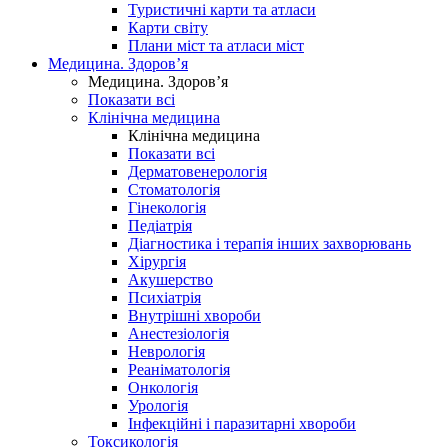
Туристичні карти та атласи
Карти світу
Плани міст та атласи міст
Медицина. Здоров’я
Медицина. Здоров’я
Показати всі
Клінічна медицина
Клінічна медицина
Показати всі
Дерматовенерологія
Стоматологія
Гінекологія
Педіатрія
Діагностика і терапія інших захворювань
Хірургія
Акушерство
Психіатрія
Внутрішні хвороби
Анестезіологія
Неврологія
Реаніматологія
Онкологія
Урологія
Інфекційні і паразитарні хвороби
Токсикологія