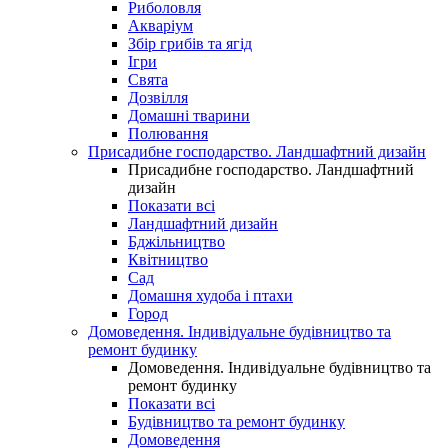
Риболовля
Акваріум
Збір грибів та ягід
Ігри
Свята
Дозвілля
Домашні тварини
Полювання
Присадибне господарство. Ландшафтний дизайн
Присадибне господарство. Ландшафтний
дизайн
Показати всі
Ландшафтний дизайн
Бджільництво
Квітництво
Сад
Домашня худоба і птахи
Город
Домоведення. Індивідуальне будівництво та
ремонт будинку
Домоведення. Індивідуальне будівництво та
ремонт будинку
Показати всі
Будівництво та ремонт будинку
Домоведення