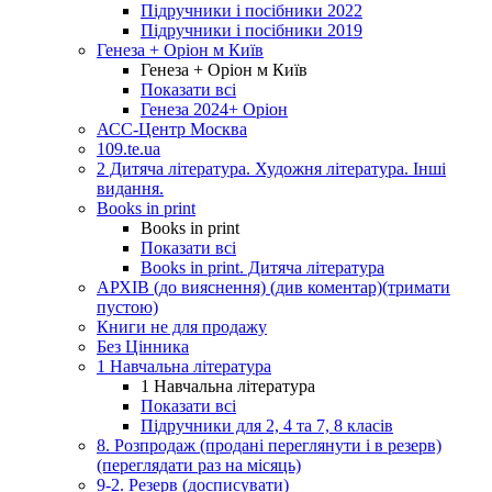
Підручники і посібники 2022
Підручники і посібники 2019
Генеза + Оріон м Київ
Генеза + Оріон м Київ
Показати всі
Генеза 2024+ Оріон
АСС-Центр Москва
109.te.ua
2 Дитяча література. Художня література. Інші
видання.
Books in print
Books in print
Показати всі
Books in print. Дитяча література
АРХІВ (до вияснення) (див коментар)(тримати
пустою)
Книги не для продажу
Без Цінника
1 Навчальна література
1 Навчальна література
Показати всі
Підручники для 2, 4 та 7, 8 класів
8. Розпродаж (продані переглянути і в резерв)
(переглядати раз на місяць)
9-2. Резерв (досписувати)