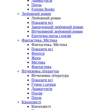
Драматургія
Проза
Foreign Books
Любовний роман
Любовний роман
Показати всі
Закордонний любовний роман
Вітчизняний любовний роман
Еротична проза і поезія
Фантастика. Містика
Фантастика. Містика
Показати всі
Фентезі
Жахи
Містика
Фантастика
Вітчизняна література
Вітчизняна література
Показати всі
Гумор і сатира
Драматургія
Поезія
Проза
Кіноповісті
Кіноповісті