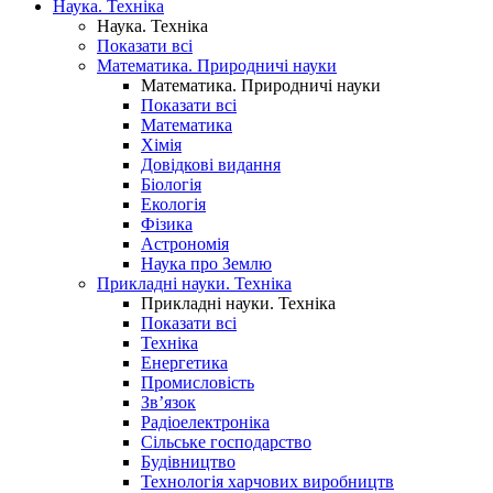
Наука. Техніка
Наука. Техніка
Показати всі
Математика. Природничі науки
Математика. Природничі науки
Показати всі
Математика
Хімія
Довідкові видання
Біологія
Екологія
Фізика
Астрономія
Наука про Землю
Прикладні науки. Техніка
Прикладні науки. Техніка
Показати всі
Техніка
Енергетика
Промисловість
Зв’язок
Радіоелектроніка
Сільське господарство
Будівництво
Технологія харчових виробництв