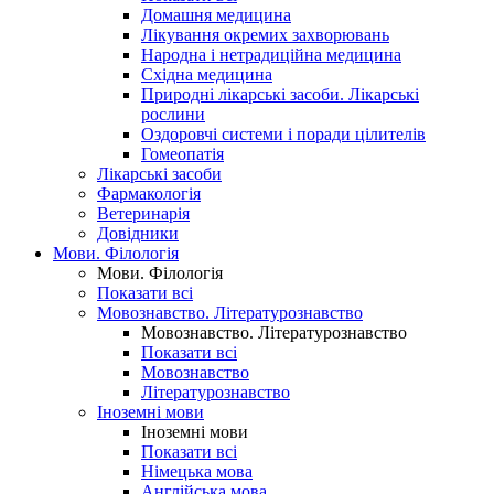
Домашня медицина
Лікування окремих захворювань
Народна і нетрадиційна медицина
Східна медицина
Природні лікарські засоби. Лікарські
рослини
Оздоровчі системи і поради цілителів
Гомеопатія
Лікарські засоби
Фармакологія
Ветеринарія
Довідники
Мови. Філологія
Мови. Філологія
Показати всі
Мовознавство. Літературознавство
Мовознавство. Літературознавство
Показати всі
Мовознавство
Літературознавство
Іноземні мови
Іноземні мови
Показати всі
Німецька мова
Англійська мова