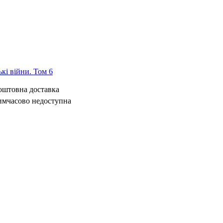
ькі війни. Том 6
коштовна доставка
имчасово недоступна