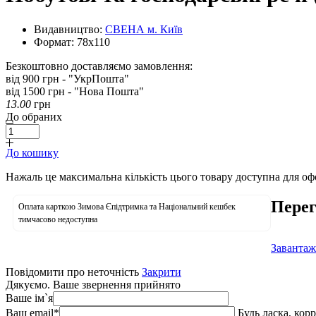
Видавництво:
СВЕНА м. Київ
Формат:
78х110
Безкоштовно доставляємо замовлення:
від 900 грн - "УкрПошта"
від 1500 грн - "Нова Пошта"
13.00
грн
До обраних
До кошику
Нажаль це максимальна кількість цього товару доступна для о
Перег
Оплата карткою Зимова Єпідтримка та Національний кешбек
тимчасово недоступна
Завантаж
Повідомити про неточність
Закрити
Дякуємо. Ваше звернення прийнято
Ваше ім`я
Ваш email
*
Будь ласка, кор