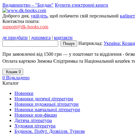
Видавництво – "Богдан"
Купити електронні книги
Доброго дня,
увійдіть
, щоб побачити свій персональний
кабінет
Контактна пошта:
support@dk-books.com
де придбати
|
допомога
|
контакти
Наприклад:
Україна: Козац
При замовленні від 1500 грн — у поштомат та відділення - без
Оплата карткою Зимова Єпідтримка та Національний кешбек т
Кошик
0
0
Відкладено
Каталог
Новинки
Новинки дитячої літератури
Новинки художньої літератури
Новинки навчальної літератури
Новинки нон-фікшн
Дитяча література
Художня література
Будинок. Побут. Дозвілля. Туризм