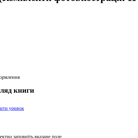
формлення
ляд книги
ити уривок
ректно заповніть вказане поле