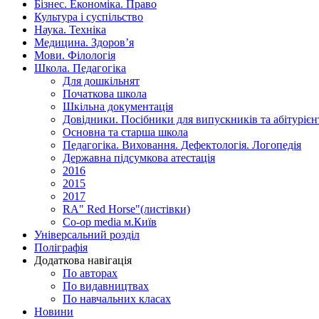
Бізнес. Економіка. Право
Культура і суспільство
Наука. Техніка
Медицина. Здоров’я
Мови. Філологія
Школа. Педагогіка
Для дошкільнят
Початкова школа
Шкільна документація
Довідники. Посібники для випускників та абітурієн
Основна та старша школа
Педагогіка. Виховання. Дефектологія. Логопедія
Державна підсумкова атестація
2016
2015
2017
RA" Red Horse"(листівки)
Co-op media м.Київ
Універсальний розділ
Поліграфія
Додаткова навігація
По авторах
По видавництвах
По навчальних класах
Новини