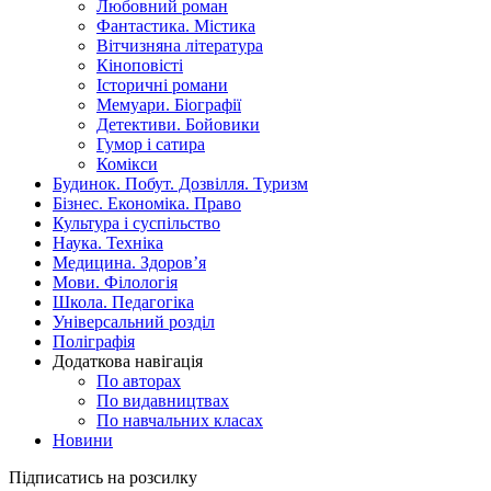
Любовний роман
Фантастика. Містика
Вітчизняна література
Кіноповісті
Історичні романи
Мемуари. Біографії
Детективи. Бойовики
Гумор і сатира
Комікси
Будинок. Побут. Дозвілля. Туризм
Бізнес. Економіка. Право
Культура і суспільство
Наука. Техніка
Медицина. Здоров’я
Мови. Філологія
Школа. Педагогіка
Універсальний розділ
Поліграфія
Додаткова навігація
По авторах
По видавництвах
По навчальних класах
Новини
Підписатись на розсилку