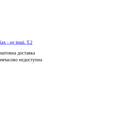
х - це інші. Т.2
коштовна доставка
имчасово недоступна