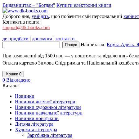
Видавництво – "Богдан"
Купити електронні книги
Доброго дня,
увійдіть
, щоб побачити свій персональний
кабінет
Контактна пошта:
support@dk-books.com
де придбати
|
допомога
|
контакти
Наприклад:
Крута Адель. Жа
При замовленні від 1500 грн — у поштомат та відділення - без
Оплата карткою Зимова Єпідтримка та Національний кешбек т
Кошик
0
0
Відкладено
Каталог
Новинки
Новинки дитячої літератури
Новинки художньої літератури
Новинки навчальної літератури
Новинки нон-фікшн
Дитяча література
Художня література
Зарубіжна література