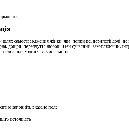
формлення
ція
й шлях самоствердження жінки, яка, попри всі перипетії долі, не
осердя, довіри, передчуття любові. Цей сучасний, захоплюючий, і
 подолана сходинка само­пізнання."
ректно заповніть вказане поле
ишіть неточність