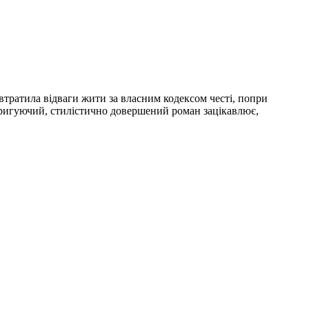
 втратила відваги жити за власним кодексом честі, попри
нтригуючий, стилістично довершений роман зацікавлює,