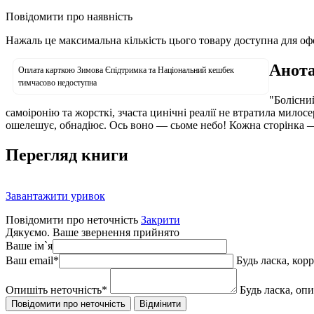
Повідомити про наявність
Нажаль це максимальна кількість цього товару доступна для о
Анота
Оплата карткою Зимова Єпідтримка та Національний кешбек
тимчасово недоступна
"Болісни
самоіронію та жорсткі, зчаста цинічні реалії не втратила мил
ошелешує, обнадіює. Ось воно — сьоме небо! Кожна сторінка —
Перегляд книги
Завантажити уривок
Повідомити про неточність
Закрити
Дякуємо. Ваше звернення прийнято
Ваше ім`я
Ваш email
*
Будь ласка, кор
Опишіть неточність
*
Будь ласка, оп