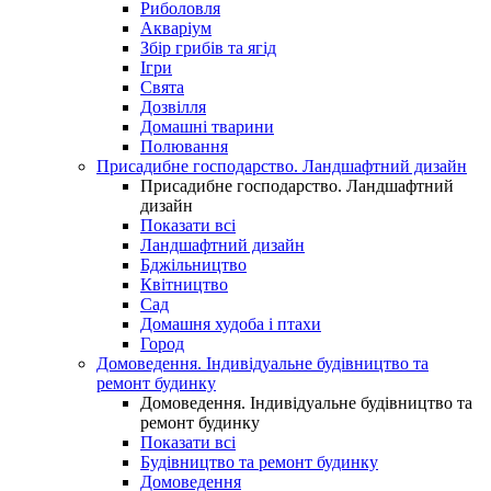
Риболовля
Акваріум
Збір грибів та ягід
Ігри
Свята
Дозвілля
Домашні тварини
Полювання
Присадибне господарство. Ландшафтний дизайн
Присадибне господарство. Ландшафтний
дизайн
Показати всі
Ландшафтний дизайн
Бджільництво
Квітництво
Сад
Домашня худоба і птахи
Город
Домоведення. Індивідуальне будівництво та
ремонт будинку
Домоведення. Індивідуальне будівництво та
ремонт будинку
Показати всі
Будівництво та ремонт будинку
Домоведення