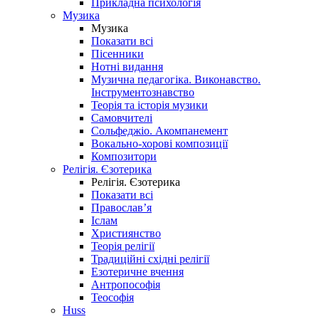
Прикладна психологія
Музика
Музика
Показати всі
Пісенники
Нотні видання
Музична педагогіка. Виконавство.
Інструментознавство
Теорія та історія музики
Самовчителі
Сольфеджіо. Акомпанемент
Вокально-хорові композиції
Композитори
Релігія. Єзотерика
Релігія. Єзотерика
Показати всі
Православ’я
Іслам
Християнство
Теорія релігії
Традиційні східні релігії
Езотеричне вчення
Антропософія
Теософія
Huss