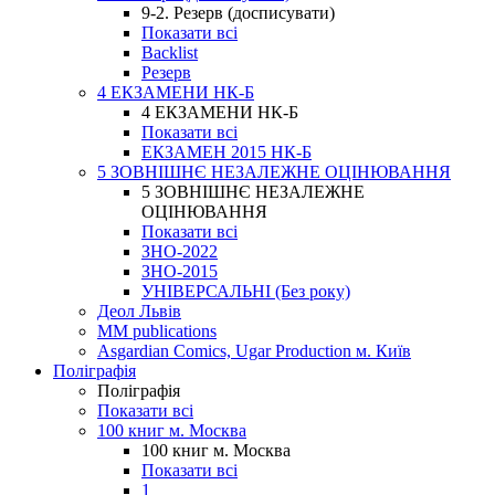
9-2. Резерв (досписувати)
Показати всі
Backlist
Резерв
4 ЕКЗАМЕНИ НК-Б
4 ЕКЗАМЕНИ НК-Б
Показати всі
ЕКЗАМЕН 2015 НК-Б
5 ЗОВНІШНЄ НЕЗАЛЕЖНЕ ОЦІНЮВАННЯ
5 ЗОВНІШНЄ НЕЗАЛЕЖНЕ
ОЦІНЮВАННЯ
Показати всі
ЗНО-2022
ЗНО-2015
УНІВЕРСАЛЬНІ (Без року)
Деол Львів
MM publications
Asgardian Comics, Ugar Production м. Київ
Поліграфія
Поліграфія
Показати всі
100 книг м. Москва
100 книг м. Москва
Показати всі
1