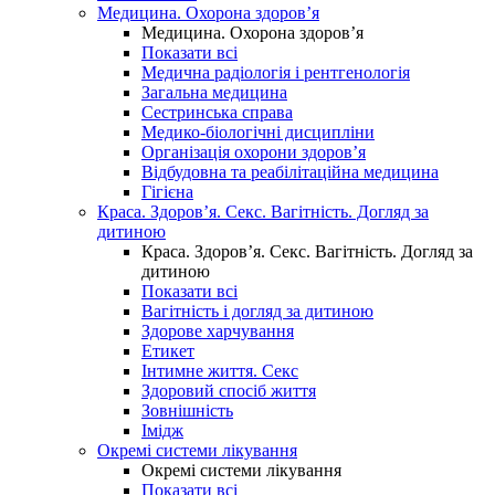
Медицина. Охорона здоров’я
Медицина. Охорона здоров’я
Показати всі
Медична радіологія і рентгенологія
Загальна медицина
Сестринська справа
Медико-біологічні дисципліни
Організація охорони здоров’я
Відбудовна та реабілітаційна медицина
Гігієна
Краса. Здоров’я. Секс. Вагітність. Догляд за
дитиною
Краса. Здоров’я. Секс. Вагітність. Догляд за
дитиною
Показати всі
Вагітність і догляд за дитиною
Здорове харчування
Етикет
Інтимне життя. Секс
Здоровий спосіб життя
Зовнішність
Імідж
Окремі системи лікування
Окремі системи лікування
Показати всі