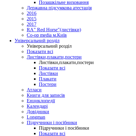
Позашкільне виховання
Державна підсумкова атестація
2016
2015
2017
RA" Red Horse"(листівки)
Co-op media м.Київ
Універсальний розділ
Універсальний розділ
Показати всі
Листівки,плакати,постери
Листівки,плакати,постери
Показати всі
Листівки
Плакати
Постери
Атласи
Книги для записів
Енциклопедії
Календарі
Довідники
Longman
Підручники і посібники
Підручники і посібники
Показати всі