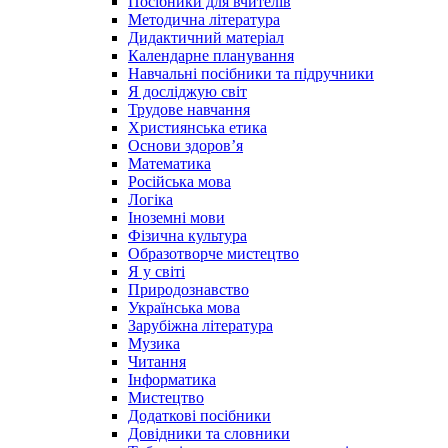
Посібники для вчителів
Методична література
Дидактичний матеріал
Календарне планування
Навчальні посібники та підручники
Я досліджую світ
Трудове навчання
Християнська етика
Основи здоров’я
Математика
Російська мова
Логіка
Іноземні мови
Фізична культура
Образотворче мистецтво
Я у світі
Природознавство
Українська мова
Зарубіжна література
Музика
Читання
Інформатика
Мистецтво
Додаткові посібники
Довідники та словники