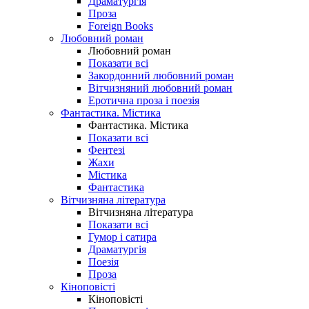
Драматургія
Проза
Foreign Books
Любовний роман
Любовний роман
Показати всі
Закордонний любовний роман
Вітчизняний любовний роман
Еротична проза і поезія
Фантастика. Містика
Фантастика. Містика
Показати всі
Фентезі
Жахи
Містика
Фантастика
Вітчизняна література
Вітчизняна література
Показати всі
Гумор і сатира
Драматургія
Поезія
Проза
Кіноповісті
Кіноповісті