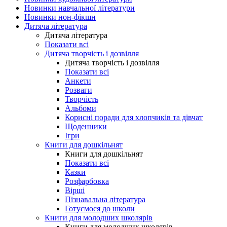
Новинки навчальної літератури
Новинки нон-фікшн
Дитяча література
Дитяча література
Показати всі
Дитяча творчість і дозвілля
Дитяча творчість і дозвілля
Показати всі
Анкети
Розваги
Творчість
Альбоми
Корисні поради для хлопчиків та дівчат
Щоденники
Ігри
Книги для дошкільнят
Книги для дошкільнят
Показати всі
Казки
Розфарбовка
Вірші
Пізнавальна література
Готуємося до школи
Книги для молодших школярів
Книги для молодших школярів