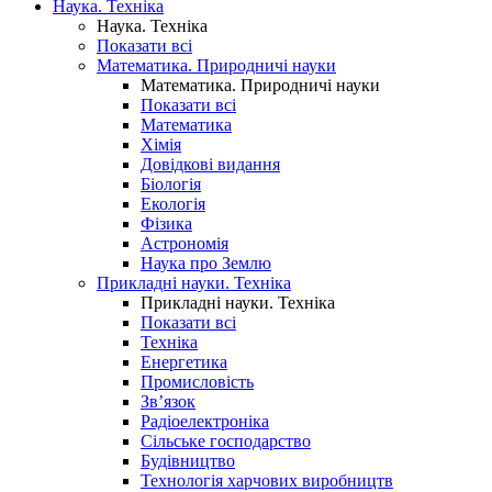
Наука. Техніка
Наука. Техніка
Показати всі
Математика. Природничі науки
Математика. Природничі науки
Показати всі
Математика
Хімія
Довідкові видання
Біологія
Екологія
Фізика
Астрономія
Наука про Землю
Прикладні науки. Техніка
Прикладні науки. Техніка
Показати всі
Техніка
Енергетика
Промисловість
Зв’язок
Радіоелектроніка
Сільське господарство
Будівництво
Технологія харчових виробництв