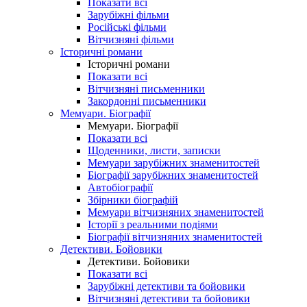
Показати всі
Зарубіжні фільми
Російські фільми
Вітчизняні фільми
Історичні романи
Історичні романи
Показати всі
Вітчизняні письменники
Закордонні письменники
Мемуари. Біографії
Мемуари. Біографії
Показати всі
Щоденники, листи, записки
Мемуари зарубіжних знаменитостей
Біографії зарубіжних знаменитостей
Автобіографії
Збірники біографій
Мемуари вітчизняних знаменитостей
Історії з реальними подіями
Біографії вітчизняних знаменитостей
Детективи. Бойовики
Детективи. Бойовики
Показати всі
Зарубіжні детективи та бойовики
Вітчизняні детективи та бойовики