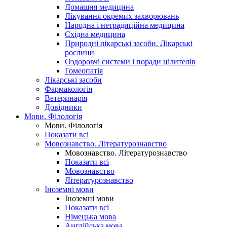
Домашня медицина
Лікування окремих захворювань
Народна і нетрадиційна медицина
Східна медицина
Природні лікарські засоби. Лікарські
рослини
Оздоровчі системи і поради цілителів
Гомеопатія
Лікарські засоби
Фармакологія
Ветеринарія
Довідники
Мови. Філологія
Мови. Філологія
Показати всі
Мовознавство. Літературознавство
Мовознавство. Літературознавство
Показати всі
Мовознавство
Літературознавство
Іноземні мови
Іноземні мови
Показати всі
Німецька мова
Англійська мова