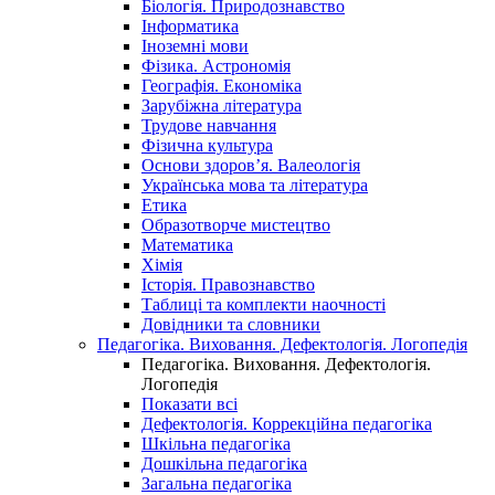
Біологія. Природознавство
Інформатика
Іноземні мови
Фізика. Астрономія
Географія. Економіка
Зарубіжна література
Трудове навчання
Фізична культура
Основи здоров’я. Валеологія
Українська мова та література
Етика
Образотворче мистецтво
Математика
Хімія
Історія. Правознавство
Таблиці та комплекти наочності
Довідники та словники
Педагогіка. Виховання. Дефектологія. Логопедія
Педагогіка. Виховання. Дефектологія.
Логопедія
Показати всі
Дефектологія. Коррекційна педагогіка
Шкільна педагогіка
Дошкільна педагогіка
Загальна педагогіка