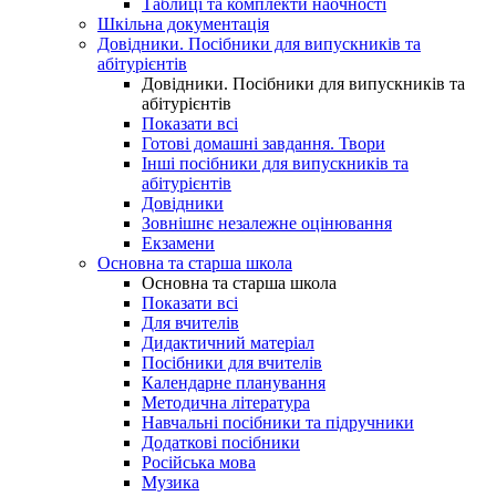
Таблиці та комплекти наочності
Шкільна документація
Довідники. Посібники для випускників та
абітурієнтів
Довідники. Посібники для випускників та
абітурієнтів
Показати всі
Готові домашні завдання. Твори
Інші посібники для випускників та
абітурієнтів
Довідники
Зовнішнє незалежне оцінювання
Екзамени
Основна та старша школа
Основна та старша школа
Показати всі
Для вчителів
Дидактичний матеріал
Посібники для вчителів
Календарне планування
Методична література
Навчальні посібники та підручники
Додаткові посібники
Російська мова
Музика