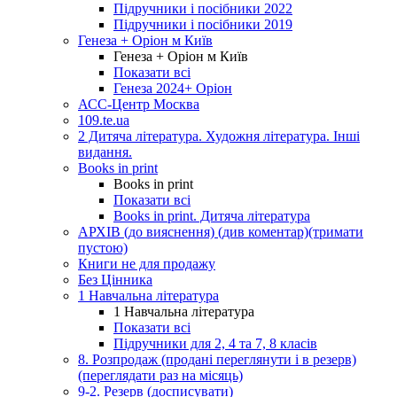
Підручники і посібники 2022
Підручники і посібники 2019
Генеза + Оріон м Київ
Генеза + Оріон м Київ
Показати всі
Генеза 2024+ Оріон
АСС-Центр Москва
109.te.ua
2 Дитяча література. Художня література. Інші
видання.
Books in print
Books in print
Показати всі
Books in print. Дитяча література
АРХІВ (до вияснення) (див коментар)(тримати
пустою)
Книги не для продажу
Без Цінника
1 Навчальна література
1 Навчальна література
Показати всі
Підручники для 2, 4 та 7, 8 класів
8. Розпродаж (продані переглянути і в резерв)
(переглядати раз на місяць)
9-2. Резерв (досписувати)