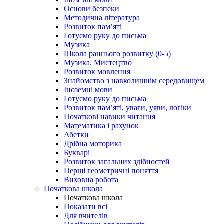
Основи безпеки
Методична література
Розвиток пам’яті
Готуємо руку до письма
Музика
Школа раннього розвитку (0-5)
Музика. Мистецтво
Розвиток мовлення
Знайомство з навколишнім середовищем
Іноземні мови
Готуємо руку до письма
Розвиток пам’яті, уваги, уяви, логіки
Початкові навики читання
Математика і рахунок
Абетки
Дрібна моторика
Букварі
Розвиток загальних здібностей
Перші геометричні поняття
Виховна робота
Початкова школа
Початкова школа
Показати всі
Для вчителів