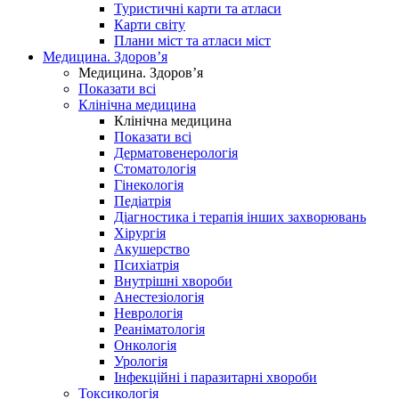
Туристичні карти та атласи
Карти світу
Плани міст та атласи міст
Медицина. Здоров’я
Медицина. Здоров’я
Показати всі
Клінічна медицина
Клінічна медицина
Показати всі
Дерматовенерологія
Стоматологія
Гінекологія
Педіатрія
Діагностика і терапія інших захворювань
Хірургія
Акушерство
Психіатрія
Внутрішні хвороби
Анестезіологія
Неврологія
Реаніматологія
Онкологія
Урологія
Інфекційні і паразитарні хвороби
Токсикологія