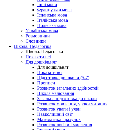
Інші мови
Французька мова
Іспанська мова
Італійська мова
Польська мова
Українська мова
Розмовники
Словники
Школа. Педагогіка
Школа. Педагогіка
Показати всі
Для дошкільнят
Для дошкільнят
Показати всі
Підготовка до школи (5-7)
Прописи
Розвиток загальних здібностей
Школа малювання
Загальна підготовка до школи
Розвиток мовлення, уроки читання
Розвиток уваги і уяви
Навколишній світ
Математика і рахунок
Розвиток логіки і мислення
Іноземні мови