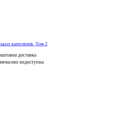
ьких капелюхів. Том 2
коштовна доставка
имчасово недоступна