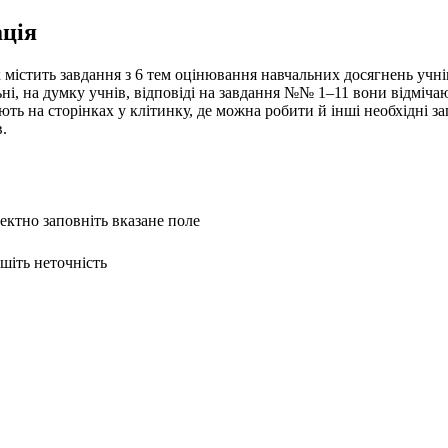
ція
 містить завдання з 6 тем оцінювання навчальних досягнень учнів
ьні, на думку учнів, відповіді на завдання №№ 1–11 вони відміча
ують на сторінках у клітинку, де можна робити й інші необхідні 
в.
ректно заповніть вказане поле
ишіть неточність