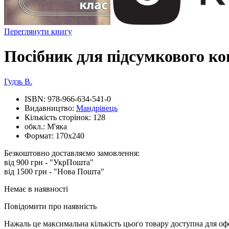
Переглянути книгу
Посібник для підсумкового ко
Гудзь В.
ISBN:
978-966-634-541-0
Видавництво:
Мандрівець
Кількість сторінок:
128
обкл.:
М'яка
Формат:
170х240
Безкоштовно доставляємо замовлення:
від 900 грн - "УкрПошта"
від 1500 грн - "Нова Пошта"
Немає в наявності
Повідомити про наявність
Нажаль це максимальна кількість цього товару доступна для о