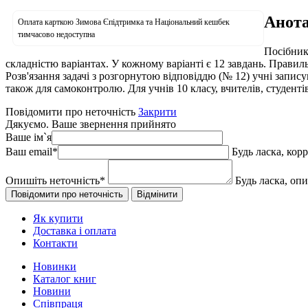
Анота
Оплата карткою Зимова Єпідтримка та Національний кешбек
тимчасово недоступна
Посібник
складністю варіантах. У кожному варіанті є 12 завдань. Правил
Розв'язання задачі з розгорнутою відповіддю (№ 12) учні запис
також для самоконтролю. Для учнів 10 класу, вчителів, студенті
Повідомити про неточність
Закрити
Дякуємо. Ваше звернення прийнято
Ваше ім`я
Ваш email
*
Будь ласка, кор
Опишіть неточність
*
Будь ласка, оп
Як купити
Доставка і оплата
Контакти
Новинки
Каталог книг
Новини
Співпраця