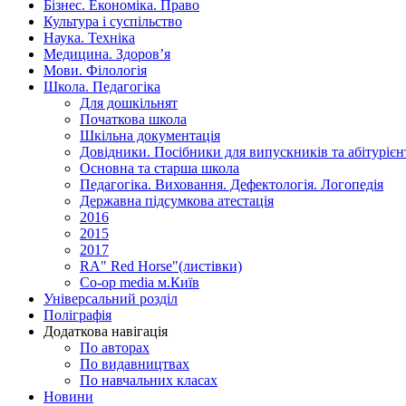
Бізнес. Економіка. Право
Культура і суспільство
Наука. Техніка
Медицина. Здоров’я
Мови. Філологія
Школа. Педагогіка
Для дошкільнят
Початкова школа
Шкільна документація
Довідники. Посібники для випускників та абітурієн
Основна та старша школа
Педагогіка. Виховання. Дефектологія. Логопедія
Державна підсумкова атестація
2016
2015
2017
RA" Red Horse"(листівки)
Co-op media м.Київ
Універсальний розділ
Поліграфія
Додаткова навігація
По авторах
По видавництвах
По навчальних класах
Новини