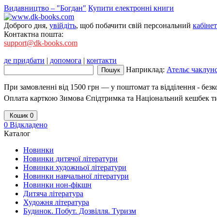
Видавництво – "Богдан"
Купити електронні книги
Доброго дня,
увійдіть
, щоб побачити свій персональний
кабінет
Контактна пошта:
support@dk-books.com
де придбати
|
допомога
|
контакти
Наприклад:
Ательє чаклунс
При замовленні від 1500 грн — у поштомат та відділення - без
Оплата карткою Зимова Єпідтримка та Національний кешбек т
Кошик
0
0
Відкладено
Каталог
Новинки
Новинки дитячої літератури
Новинки художньої літератури
Новинки навчальної літератури
Новинки нон-фікшн
Дитяча література
Художня література
Будинок. Побут. Дозвілля. Туризм