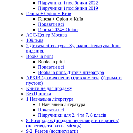
Підручники і посібники 2022
Підручники і посібники 2019
Генеза + Оріон м Київ
Генеза + Оріон м Київ
Показати всі
Генеза 2024+ Оріон
АСС-Центр Москва
109.te.ua
2 Дитяча література. Художня література. Інші
видання.
Books in print
Books in print
Показати всі
Books in print. Дитяча література
АРХІВ (до вияснення) (див коментар)(тримати
пустою)
Книги не для продажу
Без Цінника
1 Навчальна література
1 Навчальна література
Показати всі
Підручники для 2, 4 та 7, 8 класів
8. Розпродаж (продані переглянути і в резерв)
(переглядати раз на місяць)
9-2. Резерв (досписувати)