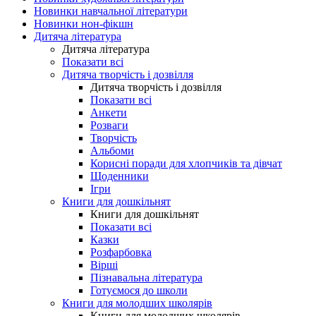
Новинки навчальної літератури
Новинки нон-фікшн
Дитяча література
Дитяча література
Показати всі
Дитяча творчість і дозвілля
Дитяча творчість і дозвілля
Показати всі
Анкети
Розваги
Творчість
Альбоми
Корисні поради для хлопчиків та дівчат
Щоденники
Ігри
Книги для дошкільнят
Книги для дошкільнят
Показати всі
Казки
Розфарбовка
Вірші
Пізнавальна література
Готуємося до школи
Книги для молодших школярів
Книги для молодших школярів