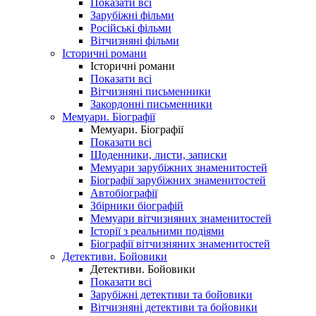
Показати всі
Зарубіжні фільми
Російські фільми
Вітчизняні фільми
Історичні романи
Історичні романи
Показати всі
Вітчизняні письменники
Закордонні письменники
Мемуари. Біографії
Мемуари. Біографії
Показати всі
Щоденники, листи, записки
Мемуари зарубіжних знаменитостей
Біографії зарубіжних знаменитостей
Автобіографії
Збірники біографій
Мемуари вітчизняних знаменитостей
Історії з реальними подіями
Біографії вітчизняних знаменитостей
Детективи. Бойовики
Детективи. Бойовики
Показати всі
Зарубіжні детективи та бойовики
Вітчизняні детективи та бойовики