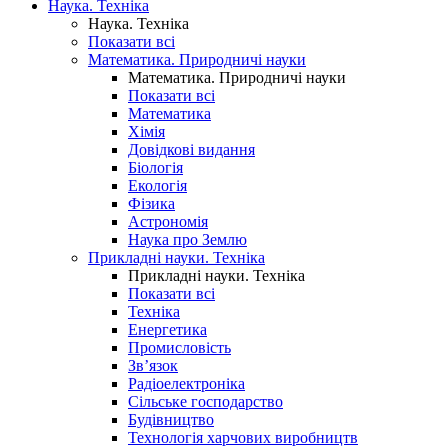
Наука. Техніка
Наука. Техніка
Показати всі
Математика. Природничі науки
Математика. Природничі науки
Показати всі
Математика
Хімія
Довідкові видання
Біологія
Екологія
Фізика
Астрономія
Наука про Землю
Прикладні науки. Техніка
Прикладні науки. Техніка
Показати всі
Техніка
Енергетика
Промисловість
Зв’язок
Радіоелектроніка
Сільське господарство
Будівництво
Технологія харчових виробництв