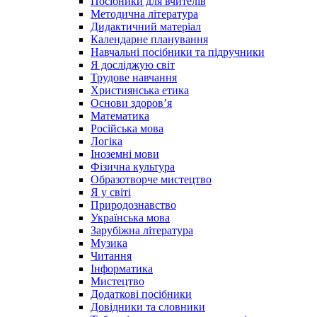
Посібники для вчителів
Методична література
Дидактичний матеріал
Календарне планування
Навчальні посібники та підручники
Я досліджую світ
Трудове навчання
Християнська етика
Основи здоров’я
Математика
Російська мова
Логіка
Іноземні мови
Фізична культура
Образотворче мистецтво
Я у світі
Природознавство
Українська мова
Зарубіжна література
Музика
Читання
Інформатика
Мистецтво
Додаткові посібники
Довідники та словники