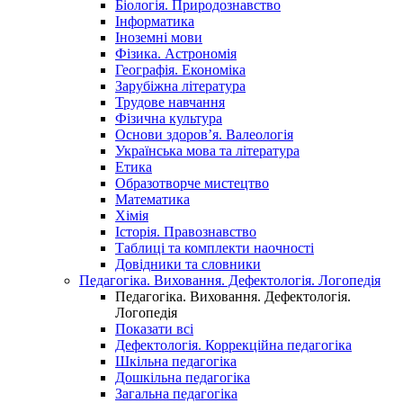
Біологія. Природознавство
Інформатика
Іноземні мови
Фізика. Астрономія
Географія. Економіка
Зарубіжна література
Трудове навчання
Фізична культура
Основи здоров’я. Валеологія
Українська мова та література
Етика
Образотворче мистецтво
Математика
Хімія
Історія. Правознавство
Таблиці та комплекти наочності
Довідники та словники
Педагогіка. Виховання. Дефектологія. Логопедія
Педагогіка. Виховання. Дефектологія.
Логопедія
Показати всі
Дефектологія. Коррекційна педагогіка
Шкільна педагогіка
Дошкільна педагогіка
Загальна педагогіка