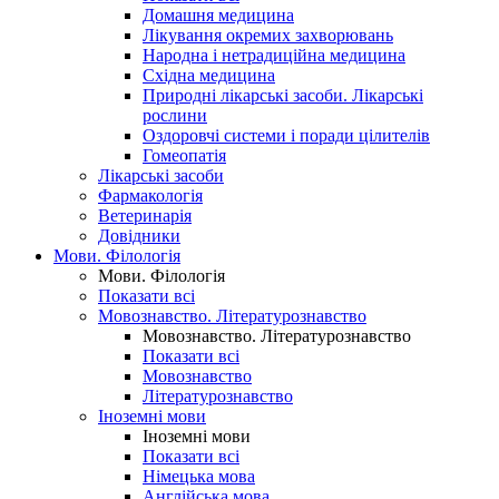
Домашня медицина
Лікування окремих захворювань
Народна і нетрадиційна медицина
Східна медицина
Природні лікарські засоби. Лікарські
рослини
Оздоровчі системи і поради цілителів
Гомеопатія
Лікарські засоби
Фармакологія
Ветеринарія
Довідники
Мови. Філологія
Мови. Філологія
Показати всі
Мовознавство. Літературознавство
Мовознавство. Літературознавство
Показати всі
Мовознавство
Літературознавство
Іноземні мови
Іноземні мови
Показати всі
Німецька мова
Англійська мова