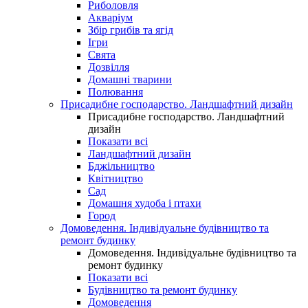
Риболовля
Акваріум
Збір грибів та ягід
Ігри
Свята
Дозвілля
Домашні тварини
Полювання
Присадибне господарство. Ландшафтний дизайн
Присадибне господарство. Ландшафтний
дизайн
Показати всі
Ландшафтний дизайн
Бджільництво
Квітництво
Сад
Домашня худоба і птахи
Город
Домоведення. Індивідуальне будівництво та
ремонт будинку
Домоведення. Індивідуальне будівництво та
ремонт будинку
Показати всі
Будівництво та ремонт будинку
Домоведення