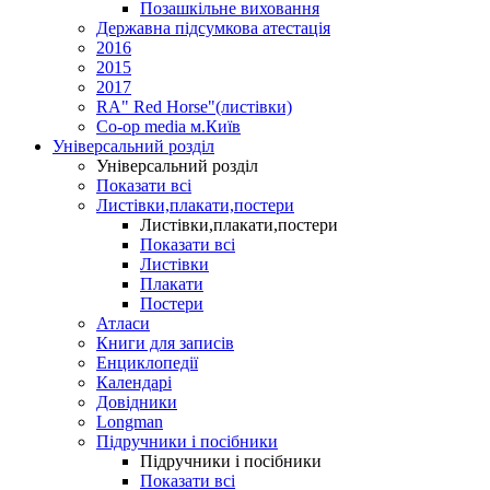
Позашкільне виховання
Державна підсумкова атестація
2016
2015
2017
RA" Red Horse"(листівки)
Co-op media м.Київ
Універсальний розділ
Універсальний розділ
Показати всі
Листівки,плакати,постери
Листівки,плакати,постери
Показати всі
Листівки
Плакати
Постери
Атласи
Книги для записів
Енциклопедії
Календарі
Довідники
Longman
Підручники і посібники
Підручники і посібники
Показати всі