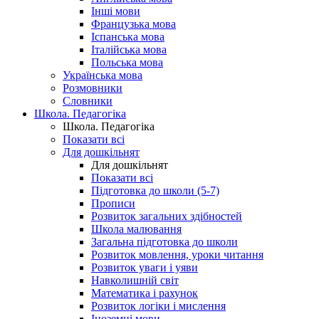
Інші мови
Французька мова
Іспанська мова
Італійська мова
Польська мова
Українська мова
Розмовники
Словники
Школа. Педагогіка
Школа. Педагогіка
Показати всі
Для дошкільнят
Для дошкільнят
Показати всі
Підготовка до школи (5-7)
Прописи
Розвиток загальних здібностей
Школа малювання
Загальна підготовка до школи
Розвиток мовлення, уроки читання
Розвиток уваги і уяви
Навколишній світ
Математика і рахунок
Розвиток логіки і мислення
Іноземні мови