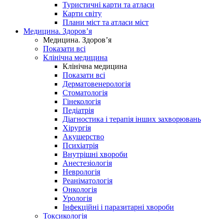
Туристичні карти та атласи
Карти світу
Плани міст та атласи міст
Медицина. Здоров’я
Медицина. Здоров’я
Показати всі
Клінічна медицина
Клінічна медицина
Показати всі
Дерматовенерологія
Стоматологія
Гінекологія
Педіатрія
Діагностика і терапія інших захворювань
Хірургія
Акушерство
Психіатрія
Внутрішні хвороби
Анестезіологія
Неврологія
Реаніматологія
Онкологія
Урологія
Інфекційні і паразитарні хвороби
Токсикологія