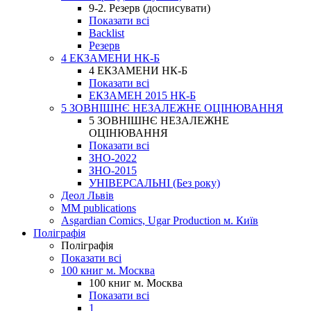
9-2. Резерв (досписувати)
Показати всі
Backlist
Резерв
4 ЕКЗАМЕНИ НК-Б
4 ЕКЗАМЕНИ НК-Б
Показати всі
ЕКЗАМЕН 2015 НК-Б
5 ЗОВНІШНЄ НЕЗАЛЕЖНЕ ОЦІНЮВАННЯ
5 ЗОВНІШНЄ НЕЗАЛЕЖНЕ
ОЦІНЮВАННЯ
Показати всі
ЗНО-2022
ЗНО-2015
УНІВЕРСАЛЬНІ (Без року)
Деол Львів
MM publications
Asgardian Comics, Ugar Production м. Київ
Поліграфія
Поліграфія
Показати всі
100 книг м. Москва
100 книг м. Москва
Показати всі
1