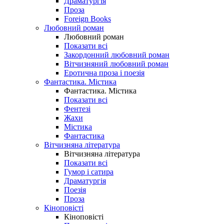
Драматургія
Проза
Foreign Books
Любовний роман
Любовний роман
Показати всі
Закордонний любовний роман
Вітчизняний любовний роман
Еротична проза і поезія
Фантастика. Містика
Фантастика. Містика
Показати всі
Фентезі
Жахи
Містика
Фантастика
Вітчизняна література
Вітчизняна література
Показати всі
Гумор і сатира
Драматургія
Поезія
Проза
Кіноповісті
Кіноповісті