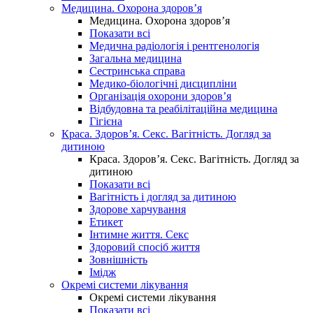
Медицина. Охорона здоров’я
Медицина. Охорона здоров’я
Показати всі
Медична радіологія і рентгенологія
Загальна медицина
Сестринська справа
Медико-біологічні дисципліни
Організація охорони здоров’я
Відбудовна та реабілітаційна медицина
Гігієна
Краса. Здоров’я. Секс. Вагітність. Догляд за
дитиною
Краса. Здоров’я. Секс. Вагітність. Догляд за
дитиною
Показати всі
Вагітність і догляд за дитиною
Здорове харчування
Етикет
Інтимне життя. Секс
Здоровий спосіб життя
Зовнішність
Імідж
Окремі системи лікування
Окремі системи лікування
Показати всі