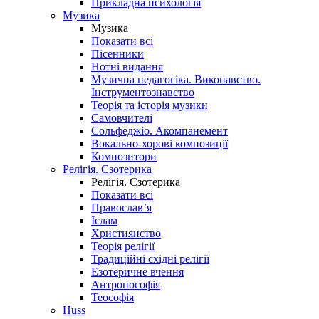
Прикладна психологія
Музика
Музика
Показати всі
Пісенники
Нотні видання
Музична педагогіка. Виконавство.
Інструментознавство
Теорія та історія музики
Самовчителі
Сольфеджіо. Акомпанемент
Вокально-хорові композиції
Композитори
Релігія. Єзотерика
Релігія. Єзотерика
Показати всі
Православ’я
Іслам
Християнство
Теорія релігії
Традиційні східні релігії
Езотеричне вчення
Антропософія
Теософія
Huss