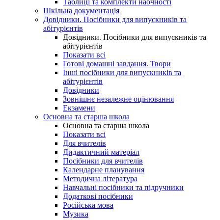
Таблиці та комплекти наочності
Шкільна документація
Довідники. Посібники для випускників та
абітурієнтів
Довідники. Посібники для випускників та
абітурієнтів
Показати всі
Готові домашні завдання. Твори
Інші посібники для випускників та
абітурієнтів
Довідники
Зовнішнє незалежне оцінювання
Екзамени
Основна та старша школа
Основна та старша школа
Показати всі
Для вчителів
Дидактичний матеріал
Посібники для вчителів
Календарне планування
Методична література
Навчальні посібники та підручники
Додаткові посібники
Російська мова
Музика