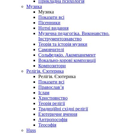
Прикладна психологія
Музика
Музика
Показати всі
Пісенники
Нотні видання
Музична педагогіка. Виконавство.
Інструментознавство
Теорія та історія музики
Самовчителі
Сольфеджіо. Акомпанемент
Вокально-хорові композиції
Композитори
Релігія. Єзотерика
Релігія. Єзотерика
Показати всі
Православ’я
Іслам
Християнство
Теорія релігії
Традиційні східні релігії
Езотеричне вчення
Антропософія
Теософія
Huss