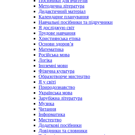
Посібники для вчителів
Методична література
Дидактичний матеріал
Календарне планування
Навчальні посібники та підручники
Я досліджую світ
Трудове навчання
Християнська етика
Основи здоров’я
Математика
Російська мова
Логіка
Іноземні мови
Фізична культура
Образотворче мистецтво
Я у світі
Природознавство
Українська мова
Зарубіжна література
Музика
Читання
Інформатика
Мистецтво
Додаткові посібники
Довідники та словники