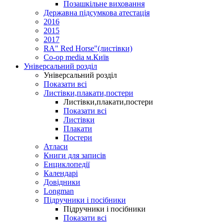
Позашкільне виховання
Державна підсумкова атестація
2016
2015
2017
RA" Red Horse"(листівки)
Co-op media м.Київ
Універсальний розділ
Універсальний розділ
Показати всі
Листівки,плакати,постери
Листівки,плакати,постери
Показати всі
Листівки
Плакати
Постери
Атласи
Книги для записів
Енциклопедії
Календарі
Довідники
Longman
Підручники і посібники
Підручники і посібники
Показати всі