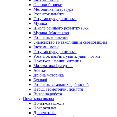
Основи безпеки
Методична література
Розвиток пам’яті
Готуємо руку до письма
Музика
Школа раннього розвитку (0-5)
Музика. Мистецтво
Розвиток мовлення
Знайомство з навколишнім середовищем
Іноземні мови
Готуємо руку до письма
Розвиток пам’яті, уваги, уяви, логіки
Початкові навики читання
Математика і рахунок
Абетки
Дрібна моторика
Букварі
Розвиток загальних здібностей
Перші геометричні поняття
Виховна робота
Початкова школа
Початкова школа
Показати всі
Для вчителів