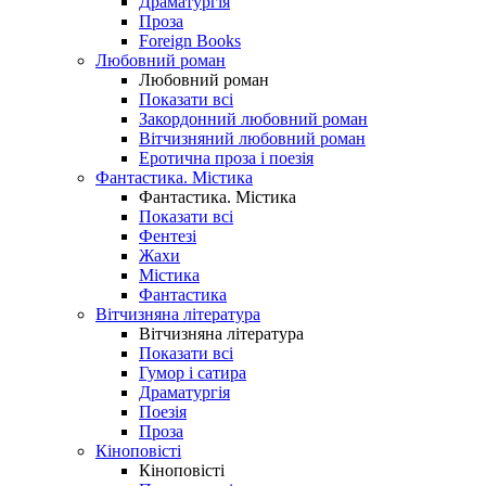
Драматургія
Проза
Foreign Books
Любовний роман
Любовний роман
Показати всі
Закордонний любовний роман
Вітчизняний любовний роман
Еротична проза і поезія
Фантастика. Містика
Фантастика. Містика
Показати всі
Фентезі
Жахи
Містика
Фантастика
Вітчизняна література
Вітчизняна література
Показати всі
Гумор і сатира
Драматургія
Поезія
Проза
Кіноповісті
Кіноповісті