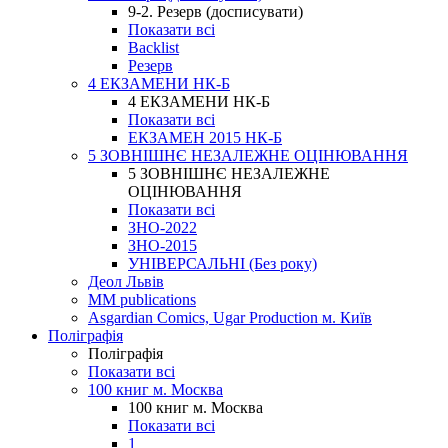
9-2. Резерв (досписувати)
Показати всі
Backlist
Резерв
4 ЕКЗАМЕНИ НК-Б
4 ЕКЗАМЕНИ НК-Б
Показати всі
ЕКЗАМЕН 2015 НК-Б
5 ЗОВНІШНЄ НЕЗАЛЕЖНЕ ОЦІНЮВАННЯ
5 ЗОВНІШНЄ НЕЗАЛЕЖНЕ
ОЦІНЮВАННЯ
Показати всі
ЗНО-2022
ЗНО-2015
УНІВЕРСАЛЬНІ (Без року)
Деол Львів
MM publications
Asgardian Comics, Ugar Production м. Київ
Поліграфія
Поліграфія
Показати всі
100 книг м. Москва
100 книг м. Москва
Показати всі
1