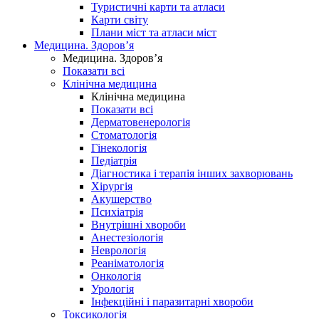
Туристичні карти та атласи
Карти світу
Плани міст та атласи міст
Медицина. Здоров’я
Медицина. Здоров’я
Показати всі
Клінічна медицина
Клінічна медицина
Показати всі
Дерматовенерологія
Стоматологія
Гінекологія
Педіатрія
Діагностика і терапія інших захворювань
Хірургія
Акушерство
Психіатрія
Внутрішні хвороби
Анестезіологія
Неврологія
Реаніматологія
Онкологія
Урологія
Інфекційні і паразитарні хвороби
Токсикологія