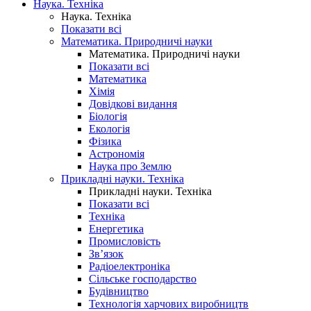
Наука. Техніка
Наука. Техніка
Показати всі
Математика. Природничі науки
Математика. Природничі науки
Показати всі
Математика
Хімія
Довідкові видання
Біологія
Екологія
Фізика
Астрономія
Наука про Землю
Прикладні науки. Техніка
Прикладні науки. Техніка
Показати всі
Техніка
Енергетика
Промисловість
Зв’язок
Радіоелектроніка
Сільське господарство
Будівництво
Технологія харчових виробництв