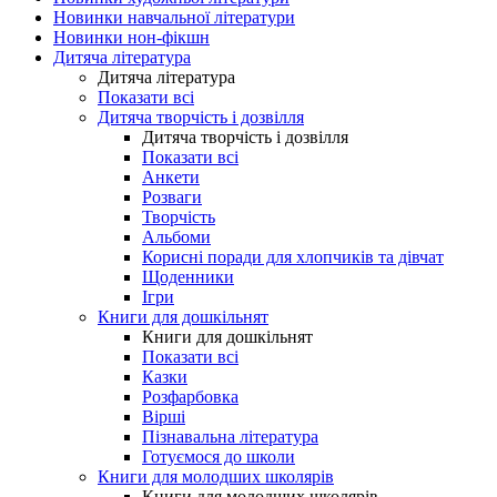
Новинки навчальної літератури
Новинки нон-фікшн
Дитяча література
Дитяча література
Показати всі
Дитяча творчість і дозвілля
Дитяча творчість і дозвілля
Показати всі
Анкети
Розваги
Творчість
Альбоми
Корисні поради для хлопчиків та дівчат
Щоденники
Ігри
Книги для дошкільнят
Книги для дошкільнят
Показати всі
Казки
Розфарбовка
Вірші
Пізнавальна література
Готуємося до школи
Книги для молодших школярів
Книги для молодших школярів