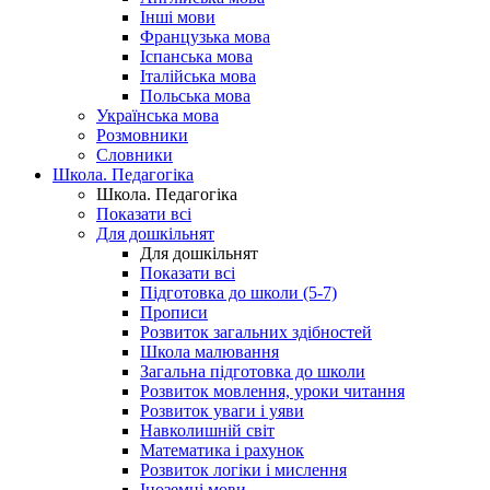
Інші мови
Французька мова
Іспанська мова
Італійська мова
Польська мова
Українська мова
Розмовники
Словники
Школа. Педагогіка
Школа. Педагогіка
Показати всі
Для дошкільнят
Для дошкільнят
Показати всі
Підготовка до школи (5-7)
Прописи
Розвиток загальних здібностей
Школа малювання
Загальна підготовка до школи
Розвиток мовлення, уроки читання
Розвиток уваги і уяви
Навколишній світ
Математика і рахунок
Розвиток логіки і мислення
Іноземні мови