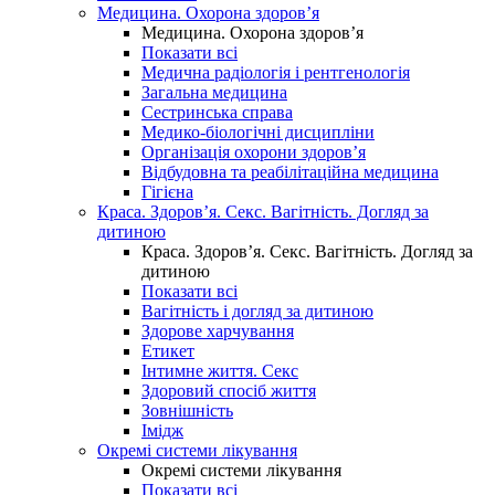
Медицина. Охорона здоров’я
Медицина. Охорона здоров’я
Показати всі
Медична радіологія і рентгенологія
Загальна медицина
Сестринська справа
Медико-біологічні дисципліни
Організація охорони здоров’я
Відбудовна та реабілітаційна медицина
Гігієна
Краса. Здоров’я. Секс. Вагітність. Догляд за
дитиною
Краса. Здоров’я. Секс. Вагітність. Догляд за
дитиною
Показати всі
Вагітність і догляд за дитиною
Здорове харчування
Етикет
Інтимне життя. Секс
Здоровий спосіб життя
Зовнішність
Імідж
Окремі системи лікування
Окремі системи лікування
Показати всі