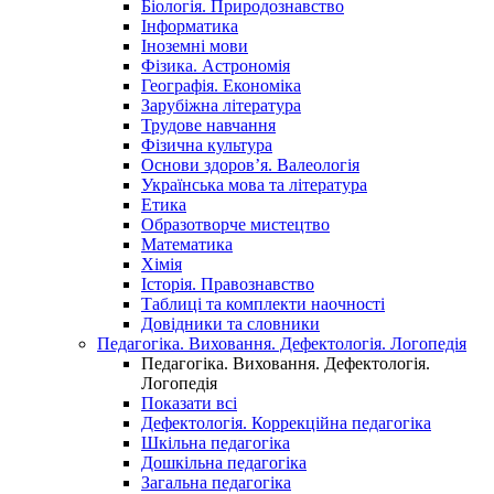
Біологія. Природознавство
Інформатика
Іноземні мови
Фізика. Астрономія
Географія. Економіка
Зарубіжна література
Трудове навчання
Фізична культура
Основи здоров’я. Валеологія
Українська мова та література
Етика
Образотворче мистецтво
Математика
Хімія
Історія. Правознавство
Таблиці та комплекти наочності
Довідники та словники
Педагогіка. Виховання. Дефектологія. Логопедія
Педагогіка. Виховання. Дефектологія.
Логопедія
Показати всі
Дефектологія. Коррекційна педагогіка
Шкільна педагогіка
Дошкільна педагогіка
Загальна педагогіка