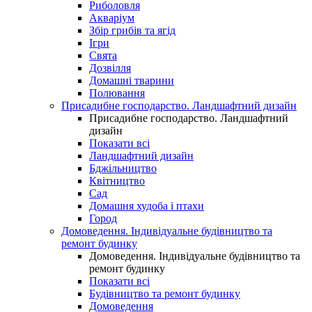
Риболовля
Акваріум
Збір грибів та ягід
Ігри
Свята
Дозвілля
Домашні тварини
Полювання
Присадибне господарство. Ландшафтний дизайн
Присадибне господарство. Ландшафтний
дизайн
Показати всі
Ландшафтний дизайн
Бджільництво
Квітництво
Сад
Домашня худоба і птахи
Город
Домоведення. Індивідуальне будівництво та
ремонт будинку
Домоведення. Індивідуальне будівництво та
ремонт будинку
Показати всі
Будівництво та ремонт будинку
Домоведення