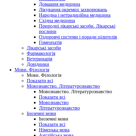
Домашня медицина
Лікування окремих захворювань
Народна і нетрадиційна медицина
Східна медицина
Природні лікарські засоби. Лікарські
рослини
Оздоровчі системи і поради цілителів
Гомеопатія
Лікарські засоби
Фармакологія
Ветеринарія
Довідники
Мови. Філологія
Мови. Філологія
Показати всі
Мовознавство. Літературознавство
Мовознавство. Літературознавство
Показати всі
Мовознавство
Літературознавство
Іноземні мови
Іноземні мови
Показати всі
Німецька мова
Англійська мова