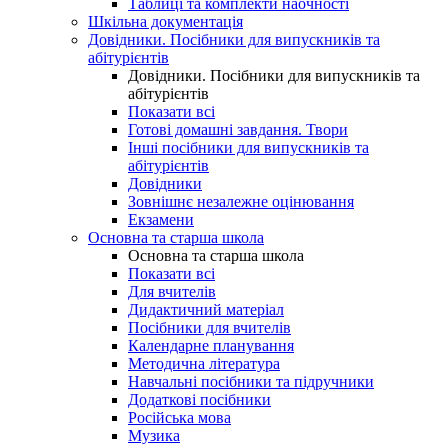
Таблиці та комплекти наочності
Шкільна документація
Довідники. Посібники для випускників та
абітурієнтів
Довідники. Посібники для випускників та
абітурієнтів
Показати всі
Готові домашні завдання. Твори
Інші посібники для випускників та
абітурієнтів
Довідники
Зовнішнє незалежне оцінювання
Екзамени
Основна та старша школа
Основна та старша школа
Показати всі
Для вчителів
Дидактичний матеріал
Посібники для вчителів
Календарне планування
Методична література
Навчальні посібники та підручники
Додаткові посібники
Російська мова
Музика