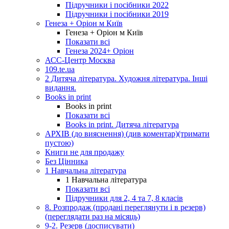
Підручники і посібники 2022
Підручники і посібники 2019
Генеза + Оріон м Київ
Генеза + Оріон м Київ
Показати всі
Генеза 2024+ Оріон
АСС-Центр Москва
109.te.ua
2 Дитяча література. Художня література. Інші
видання.
Books in print
Books in print
Показати всі
Books in print. Дитяча література
АРХІВ (до вияснення) (див коментар)(тримати
пустою)
Книги не для продажу
Без Цінника
1 Навчальна література
1 Навчальна література
Показати всі
Підручники для 2, 4 та 7, 8 класів
8. Розпродаж (продані переглянути і в резерв)
(переглядати раз на місяць)
9-2. Резерв (досписувати)