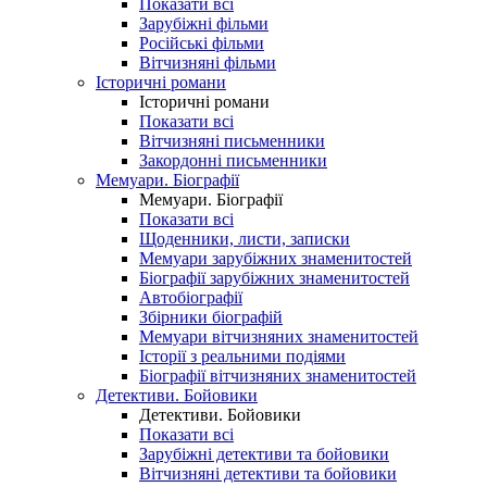
Показати всі
Зарубіжні фільми
Російські фільми
Вітчизняні фільми
Історичні романи
Історичні романи
Показати всі
Вітчизняні письменники
Закордонні письменники
Мемуари. Біографії
Мемуари. Біографії
Показати всі
Щоденники, листи, записки
Мемуари зарубіжних знаменитостей
Біографії зарубіжних знаменитостей
Автобіографії
Збірники біографій
Мемуари вітчизняних знаменитостей
Історії з реальними подіями
Біографії вітчизняних знаменитостей
Детективи. Бойовики
Детективи. Бойовики
Показати всі
Зарубіжні детективи та бойовики
Вітчизняні детективи та бойовики