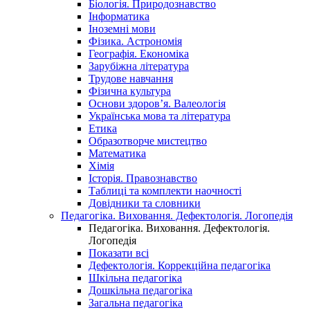
Біологія. Природознавство
Інформатика
Іноземні мови
Фізика. Астрономія
Географія. Економіка
Зарубіжна література
Трудове навчання
Фізична культура
Основи здоров’я. Валеологія
Українська мова та література
Етика
Образотворче мистецтво
Математика
Хімія
Історія. Правознавство
Таблиці та комплекти наочності
Довідники та словники
Педагогіка. Виховання. Дефектологія. Логопедія
Педагогіка. Виховання. Дефектологія.
Логопедія
Показати всі
Дефектологія. Коррекційна педагогіка
Шкільна педагогіка
Дошкільна педагогіка
Загальна педагогіка