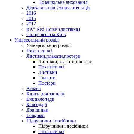
Позашкільне виховання
Державна підсумкова атестація
2016
2015
2017
RA" Red Horse"(листівки)
Co-op media м.Київ
Універсальний розділ
Універсальний розділ
Показати всі
Листівки,плакати,постери
Листівки,плакати,постери
Показати всі
Листівки
Плакати
Постери
Атласи
Книги для записів
Енциклопедії
Календарі
Довідники
Longman
Підручники і посібники
Підручники і посібники
Показати всі