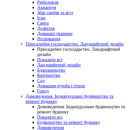
Риболовля
Акваріум
Збір грибів та ягід
Ігри
Свята
Дозвілля
Домашні тварини
Полювання
Присадибне господарство. Ландшафтний дизайн
Присадибне господарство. Ландшафтний
дизайн
Показати всі
Ландшафтний дизайн
Бджільництво
Квітництво
Сад
Домашня худоба і птахи
Город
Домоведення. Індивідуальне будівництво та
ремонт будинку
Домоведення. Індивідуальне будівництво та
ремонт будинку
Показати всі
Будівництво та ремонт будинку
Домоведення