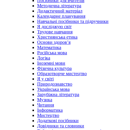
Посібники для вчителів
Методична література
Дидактичний матеріал
Календарне планування
Навчальні посібники та підручники
Я досліджую світ
Трудове навчання
Християнська етика
Основи здоров’я
Математика
Російська мова
Логіка
Іноземні мови
Фізична культура
Образотворче мистецтво
Я у світі
Природознавство
Українська мова
Зарубіжна література
Музика
Читання
Інформатика
Мистецтво
Додаткові посібники
Довідники та словники