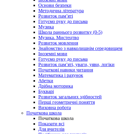
Основи безпеки
Методична література
Розвиток пам’яті
Готуємо руку до письма
Музика
Школа раннього розвитку (0-5)
Музика. Мистецтво
Розвиток мовлення
Знайомство з навколишнім середовищем
Іноземні мови
Готуємо руку до письма
Розвиток пам’яті, уваги, уяви, логіки
Початкові навики читання
Математика і рахунок
Абетки
Дрібна моторика
Букварі
Розвиток загальних здібностей
Перші геометричні поняття
Виховна робота
Початкова школа
Початкова школа
Показати всі
Для вчителів