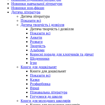
Новинки навчальної літератури
Новинки нон-фікшн
Дитяча література
Дитяча література
Показати всі
Дитяча творчість і дозвілля
Дитяча творчість і дозвілля
Показати всі
Анкети
Розваги
Творчість
Альбоми
Корисні поради для хлопчиків та дівчат
Щоденники
Ігри
Книги для дошкільнят
Книги для дошкільнят
Показати всі
Казки
Розфарбовка
Вірші
Пізнавальна література
Готуємося до школи
Книги для молодших школярів
Книги для молодших школярів