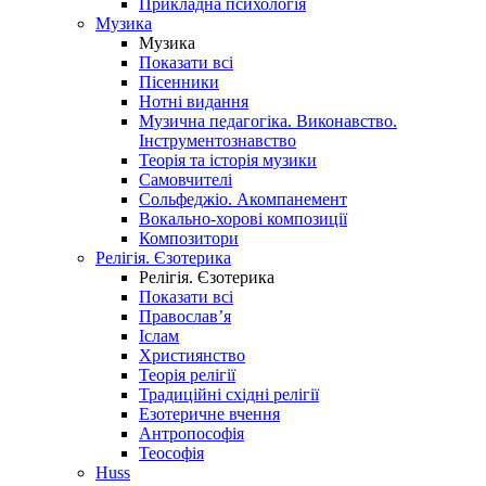
Прикладна психологія
Музика
Музика
Показати всі
Пісенники
Нотні видання
Музична педагогіка. Виконавство.
Інструментознавство
Теорія та історія музики
Самовчителі
Сольфеджіо. Акомпанемент
Вокально-хорові композиції
Композитори
Релігія. Єзотерика
Релігія. Єзотерика
Показати всі
Православ’я
Іслам
Християнство
Теорія релігії
Традиційні східні релігії
Езотеричне вчення
Антропософія
Теософія
Huss