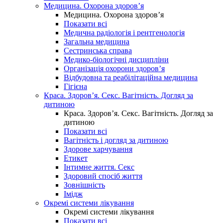
Медицина. Охорона здоров’я
Медицина. Охорона здоров’я
Показати всі
Медична радіологія і рентгенологія
Загальна медицина
Сестринська справа
Медико-біологічні дисципліни
Організація охорони здоров’я
Відбудовна та реабілітаційна медицина
Гігієна
Краса. Здоров’я. Секс. Вагітність. Догляд за
дитиною
Краса. Здоров’я. Секс. Вагітність. Догляд за
дитиною
Показати всі
Вагітність і догляд за дитиною
Здорове харчування
Етикет
Інтимне життя. Секс
Здоровий спосіб життя
Зовнішність
Імідж
Окремі системи лікування
Окремі системи лікування
Показати всі