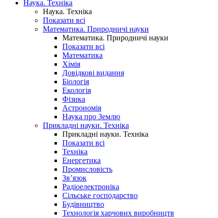
Наука. Техніка
Наука. Техніка
Показати всі
Математика. Природничі науки
Математика. Природничі науки
Показати всі
Математика
Хімія
Довідкові видання
Біологія
Екологія
Фізика
Астрономія
Наука про Землю
Прикладні науки. Техніка
Прикладні науки. Техніка
Показати всі
Техніка
Енергетика
Промисловість
Зв’язок
Радіоелектроніка
Сільське господарство
Будівництво
Технологія харчових виробництв