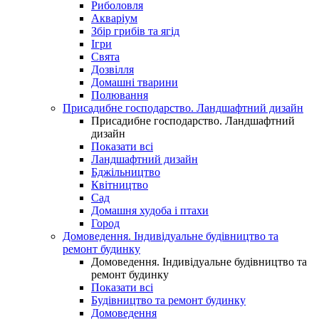
Риболовля
Акваріум
Збір грибів та ягід
Ігри
Свята
Дозвілля
Домашні тварини
Полювання
Присадибне господарство. Ландшафтний дизайн
Присадибне господарство. Ландшафтний
дизайн
Показати всі
Ландшафтний дизайн
Бджільництво
Квітництво
Сад
Домашня худоба і птахи
Город
Домоведення. Індивідуальне будівництво та
ремонт будинку
Домоведення. Індивідуальне будівництво та
ремонт будинку
Показати всі
Будівництво та ремонт будинку
Домоведення