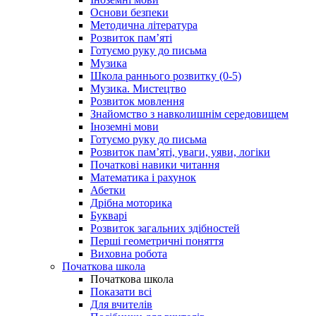
Основи безпеки
Методична література
Розвиток пам’яті
Готуємо руку до письма
Музика
Школа раннього розвитку (0-5)
Музика. Мистецтво
Розвиток мовлення
Знайомство з навколишнім середовищем
Іноземні мови
Готуємо руку до письма
Розвиток пам’яті, уваги, уяви, логіки
Початкові навики читання
Математика і рахунок
Абетки
Дрібна моторика
Букварі
Розвиток загальних здібностей
Перші геометричні поняття
Виховна робота
Початкова школа
Початкова школа
Показати всі
Для вчителів