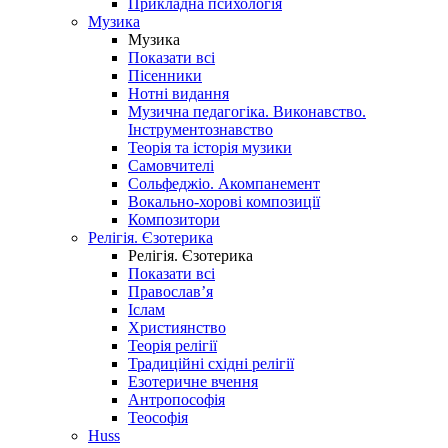
Прикладна психологія
Музика
Музика
Показати всі
Пісенники
Нотні видання
Музична педагогіка. Виконавство.
Інструментознавство
Теорія та історія музики
Самовчителі
Сольфеджіо. Акомпанемент
Вокально-хорові композиції
Композитори
Релігія. Єзотерика
Релігія. Єзотерика
Показати всі
Православ’я
Іслам
Християнство
Теорія релігії
Традиційні східні релігії
Езотеричне вчення
Антропософія
Теософія
Huss