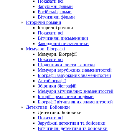
Показати всі
Зарубіжні фільми
Російські фільми
Вітчизняні фільми
Історичні романи
Історичні романи
Показати всі
Вітчизняні письменники
Закордонні письменники
Мемуари. Біографії
Мемуари. Біографії
Показати всі
Щоденники, листи, записки
Мемуари зарубіжних знаменитостей
Біографії зарубіжних знаменитостей
Автобіографії
Збірники біографій
Мемуари вітчизняних знаменитостей
Історії з реальними подіями
Біографії вітчизняних знаменитостей
Детективи. Бойовики
Детективи. Бойовики
Показати всі
Зарубіжні детективи та бойовики
Вітчизняні детективи та бойовики