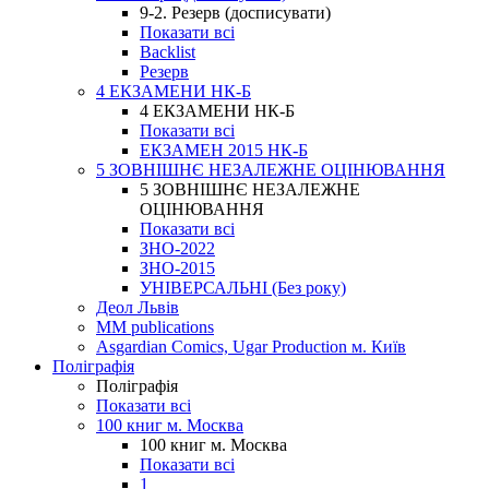
9-2. Резерв (досписувати)
Показати всі
Backlist
Резерв
4 ЕКЗАМЕНИ НК-Б
4 ЕКЗАМЕНИ НК-Б
Показати всі
ЕКЗАМЕН 2015 НК-Б
5 ЗОВНІШНЄ НЕЗАЛЕЖНЕ ОЦІНЮВАННЯ
5 ЗОВНІШНЄ НЕЗАЛЕЖНЕ
ОЦІНЮВАННЯ
Показати всі
ЗНО-2022
ЗНО-2015
УНІВЕРСАЛЬНІ (Без року)
Деол Львів
MM publications
Asgardian Comics, Ugar Production м. Київ
Поліграфія
Поліграфія
Показати всі
100 книг м. Москва
100 книг м. Москва
Показати всі
1