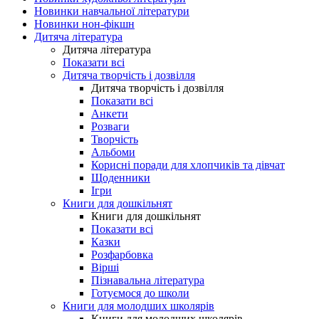
Новинки навчальної літератури
Новинки нон-фікшн
Дитяча література
Дитяча література
Показати всі
Дитяча творчість і дозвілля
Дитяча творчість і дозвілля
Показати всі
Анкети
Розваги
Творчість
Альбоми
Корисні поради для хлопчиків та дівчат
Щоденники
Ігри
Книги для дошкільнят
Книги для дошкільнят
Показати всі
Казки
Розфарбовка
Вірші
Пізнавальна література
Готуємося до школи
Книги для молодших школярів
Книги для молодших школярів