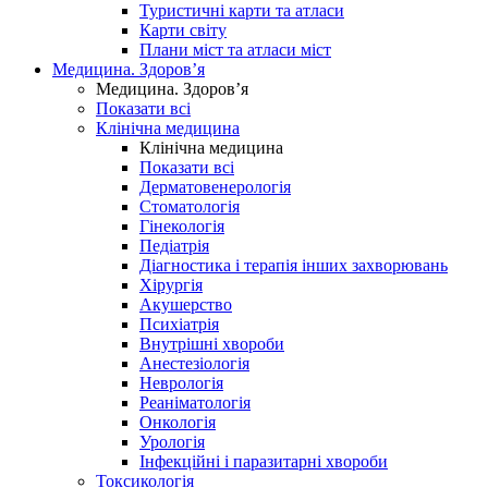
Туристичні карти та атласи
Карти світу
Плани міст та атласи міст
Медицина. Здоров’я
Медицина. Здоров’я
Показати всі
Клінічна медицина
Клінічна медицина
Показати всі
Дерматовенерологія
Стоматологія
Гінекологія
Педіатрія
Діагностика і терапія інших захворювань
Хірургія
Акушерство
Психіатрія
Внутрішні хвороби
Анестезіологія
Неврологія
Реаніматологія
Онкологія
Урологія
Інфекційні і паразитарні хвороби
Токсикологія