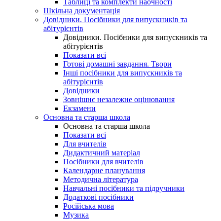
Таблиці та комплекти наочності
Шкільна документація
Довідники. Посібники для випускників та
абітурієнтів
Довідники. Посібники для випускників та
абітурієнтів
Показати всі
Готові домашні завдання. Твори
Інші посібники для випускників та
абітурієнтів
Довідники
Зовнішнє незалежне оцінювання
Екзамени
Основна та старша школа
Основна та старша школа
Показати всі
Для вчителів
Дидактичний матеріал
Посібники для вчителів
Календарне планування
Методична література
Навчальні посібники та підручники
Додаткові посібники
Російська мова
Музика