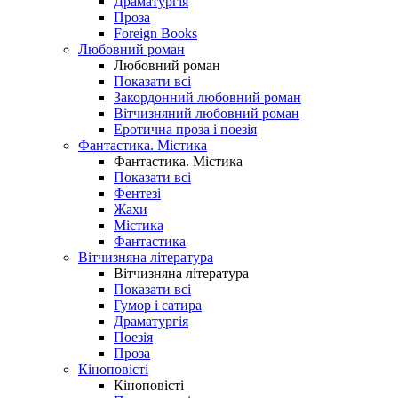
Драматургія
Проза
Foreign Books
Любовний роман
Любовний роман
Показати всі
Закордонний любовний роман
Вітчизняний любовний роман
Еротична проза і поезія
Фантастика. Містика
Фантастика. Містика
Показати всі
Фентезі
Жахи
Містика
Фантастика
Вітчизняна література
Вітчизняна література
Показати всі
Гумор і сатира
Драматургія
Поезія
Проза
Кіноповісті
Кіноповісті