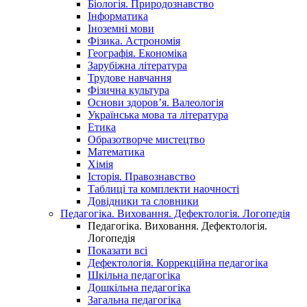
Біологія. Природознавство
Інформатика
Іноземні мови
Фізика. Астрономія
Географія. Економіка
Зарубіжна література
Трудове навчання
Фізична культура
Основи здоров’я. Валеологія
Українська мова та література
Етика
Образотворче мистецтво
Математика
Хімія
Історія. Правознавство
Таблиці та комплекти наочності
Довідники та словники
Педагогіка. Виховання. Дефектологія. Логопедія
Педагогіка. Виховання. Дефектологія.
Логопедія
Показати всі
Дефектологія. Коррекційна педагогіка
Шкільна педагогіка
Дошкільна педагогіка
Загальна педагогіка