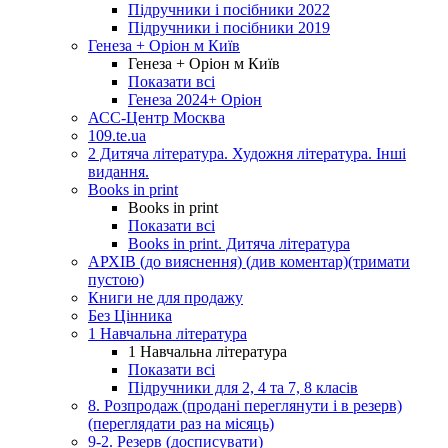
Підручники і посібники 2022
Підручники і посібники 2019
Генеза + Оріон м Київ
Генеза + Оріон м Київ
Показати всі
Генеза 2024+ Оріон
АСС-Центр Москва
109.te.ua
2 Дитяча література. Художня література. Інші
видання.
Books in print
Books in print
Показати всі
Books in print. Дитяча література
АРХІВ (до вияснення) (див коментар)(тримати
пустою)
Книги не для продажу
Без Цінника
1 Навчальна література
1 Навчальна література
Показати всі
Підручники для 2, 4 та 7, 8 класів
8. Розпродаж (продані переглянути і в резерв)
(переглядати раз на місяць)
9-2. Резерв (досписувати)