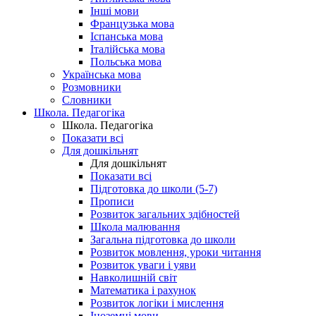
Інші мови
Французька мова
Іспанська мова
Італійська мова
Польська мова
Українська мова
Розмовники
Словники
Школа. Педагогіка
Школа. Педагогіка
Показати всі
Для дошкільнят
Для дошкільнят
Показати всі
Підготовка до школи (5-7)
Прописи
Розвиток загальних здібностей
Школа малювання
Загальна підготовка до школи
Розвиток мовлення, уроки читання
Розвиток уваги і уяви
Навколишній світ
Математика і рахунок
Розвиток логіки і мислення
Іноземні мови