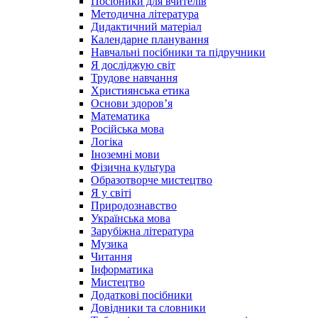
Посібники для вчителів
Методична література
Дидактичний матеріал
Календарне планування
Навчальні посібники та підручники
Я досліджую світ
Трудове навчання
Християнська етика
Основи здоров’я
Математика
Російська мова
Логіка
Іноземні мови
Фізична культура
Образотворче мистецтво
Я у світі
Природознавство
Українська мова
Зарубіжна література
Музика
Читання
Інформатика
Мистецтво
Додаткові посібники
Довідники та словники