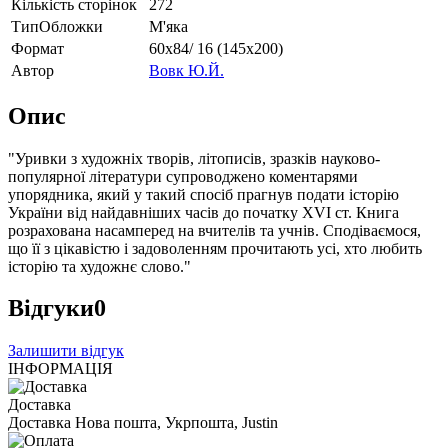
Кількість сторінок
272
ТипОбложки
М'яка
Формат
60х84/ 16 (145х200)
Автор
Вовк Ю.Й.
Опис
"Уривки з художніх творів, літописів, зразків науково-
популярної літератури супроводжено коментарями
упорядника, який у такий спосіб прагнув подати історію
України від найдавніших часів до початку XVI cт. Книга
розрахована насамперед на вчителів та учнів. Сподіваємося,
що її з цікавістю і задоволенням прочитають усі, хто любить
історію та художнє слово."
Відгуки
0
Залишити відгук
ІНФОРМАЦІЯ
Доставка
Доставка Нова пошта, Укрпошта, Justin