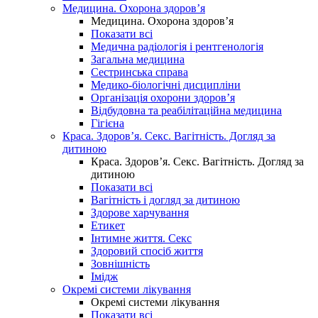
Медицина. Охорона здоров’я
Медицина. Охорона здоров’я
Показати всі
Медична радіологія і рентгенологія
Загальна медицина
Сестринська справа
Медико-біологічні дисципліни
Організація охорони здоров’я
Відбудовна та реабілітаційна медицина
Гігієна
Краса. Здоров’я. Секс. Вагітність. Догляд за
дитиною
Краса. Здоров’я. Секс. Вагітність. Догляд за
дитиною
Показати всі
Вагітність і догляд за дитиною
Здорове харчування
Етикет
Інтимне життя. Секс
Здоровий спосіб життя
Зовнішність
Імідж
Окремі системи лікування
Окремі системи лікування
Показати всі