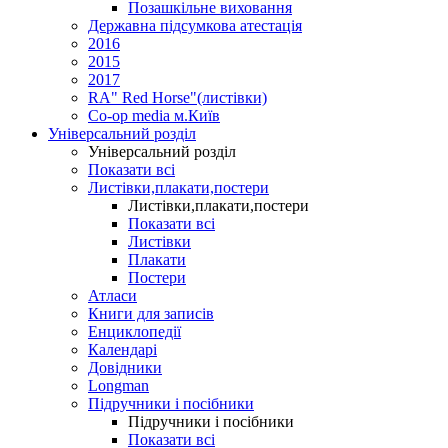
Позашкільне виховання
Державна підсумкова атестація
2016
2015
2017
RA" Red Horse"(листівки)
Co-op media м.Київ
Універсальний розділ
Універсальний розділ
Показати всі
Листівки,плакати,постери
Листівки,плакати,постери
Показати всі
Листівки
Плакати
Постери
Атласи
Книги для записів
Енциклопедії
Календарі
Довідники
Longman
Підручники і посібники
Підручники і посібники
Показати всі