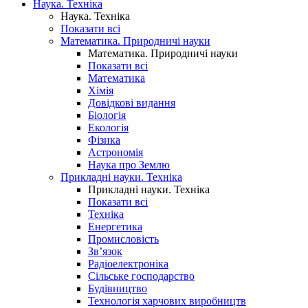
Наука. Техніка
Наука. Техніка
Показати всі
Математика. Природничі науки
Математика. Природничі науки
Показати всі
Математика
Хімія
Довідкові видання
Біологія
Екологія
Фізика
Астрономія
Наука про Землю
Прикладні науки. Техніка
Прикладні науки. Техніка
Показати всі
Техніка
Енергетика
Промисловість
Зв’язок
Радіоелектроніка
Сільське господарство
Будівництво
Технологія харчових виробництв