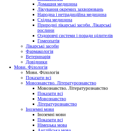
Домашня медицина
Лікування окремих захворювань
Народна і нетрадиційна медицина
Східна медицина
Природні лікарські засоби. Лікарські
рослини
Оздоровчі системи і поради цілителів
Гомеопатія
Лікарські засоби
Фармакологія
Ветеринарія
Довідники
Мови. Філологія
Мови. Філологія
Показати всі
Мовознавство. Літературознавство
Мовознавство. Літературознавство
Показати всі
Мовознавство
Літературознавство
Іноземні мови
Іноземні мови
Показати всі
Німецька мова
Англійська мова