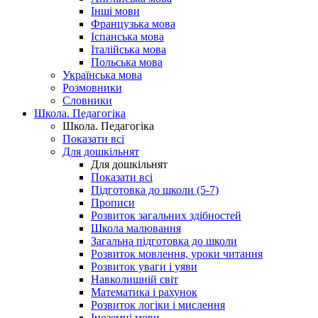
Інші мови
Французька мова
Іспанська мова
Італійська мова
Польська мова
Українська мова
Розмовники
Словники
Школа. Педагогіка
Школа. Педагогіка
Показати всі
Для дошкільнят
Для дошкільнят
Показати всі
Підготовка до школи (5-7)
Прописи
Розвиток загальних здібностей
Школа малювання
Загальна підготовка до школи
Розвиток мовлення, уроки читання
Розвиток уваги і уяви
Навколишній світ
Математика і рахунок
Розвиток логіки і мислення
Іноземні мови