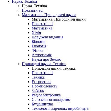
Наука. Техніка
Наука. Техніка
Показати всі
Математика. Природничі науки
Математика. Природничі науки
Показати всі
Математика
Хімія
Довідкові видання
Біологія
Екологія
Фізика
Астрономія
Наука про Землю
Прикладні науки. Техніка
Прикладні науки. Техніка
Показати всі
Техніка
Енергетика
Промисловість
Зв’язок
Радіоелектроніка
Сільське господарство
Будівництво
Технологія харчових виробництв