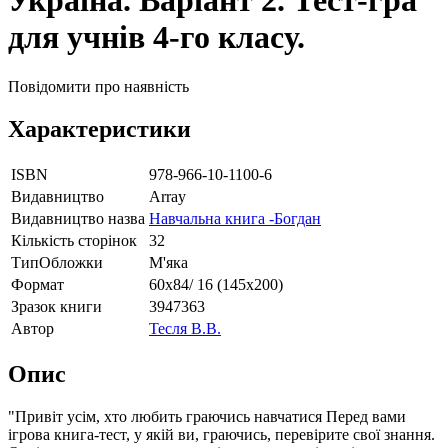
Україна. Варіант 2. Тест-гра
для учнів 4-го класу.
Повідомити про наявність
Характеристики
ISBN
978-966-10-1100-6
Видавництво
Array
Видавництво назва
Навчальна книга -Богдан
Кількість сторінок
32
ТипОбложки
М'яка
Формат
60х84/ 16 (145х200)
Зразок книги
3947363
Автор
Тесля В.В.
Опис
"Привіт усім, хто любить граючись навчатися Перед вами
ігрова книга-тест, у якій ви, граючись, перевірите свої знання.