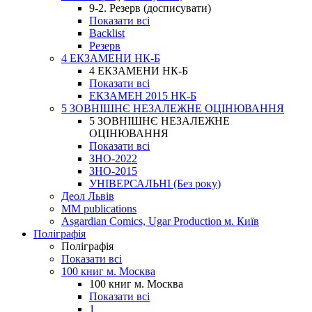
9-2. Резерв (досписувати)
Показати всі
Backlist
Резерв
4 ЕКЗАМЕНИ НК-Б
4 ЕКЗАМЕНИ НК-Б
Показати всі
ЕКЗАМЕН 2015 НК-Б
5 ЗОВНІШНЄ НЕЗАЛЕЖНЕ ОЦІНЮВАННЯ
5 ЗОВНІШНЄ НЕЗАЛЕЖНЕ
ОЦІНЮВАННЯ
Показати всі
ЗНО-2022
ЗНО-2015
УНІВЕРСАЛЬНІ (Без року)
Деол Львів
MM publications
Asgardian Comics, Ugar Production м. Київ
Поліграфія
Поліграфія
Показати всі
100 книг м. Москва
100 книг м. Москва
Показати всі
1