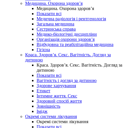
Медицина. Охорона здоров’я
Медицина. Охорона здоров’я
Показати всі
Медична радіологія і рентгенологія
Загальна медицина
Сестринська справа
Медико-біологічні дисципліни
Організація охорони здоров’я
Відбудовна та реабілітаційна медицина
Гігієна
Краса. Здоров’я. Секс. Вагітність. Догляд за
дитиною
Краса. Здоров’я. Секс. Вагітність. Догляд за
дитиною
Показати всі
Вагітність і догляд за дитиною
Здорове харчування
Етикет
Інтимне життя. Секс
Здоровий спосіб життя
Зовнішність
Імідж
Окремі системи лікування
Окремі системи лікування
Показати всі