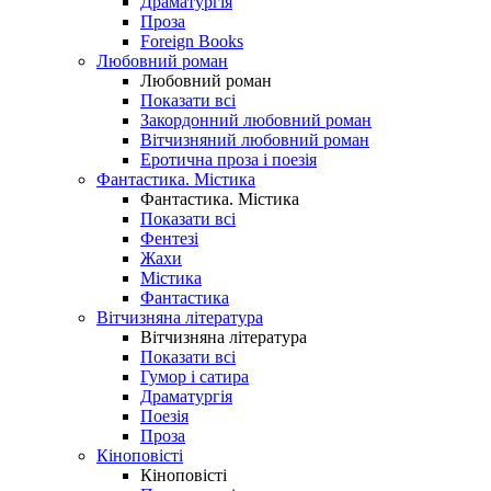
Драматургія
Проза
Foreign Books
Любовний роман
Любовний роман
Показати всі
Закордонний любовний роман
Вітчизняний любовний роман
Еротична проза і поезія
Фантастика. Містика
Фантастика. Містика
Показати всі
Фентезі
Жахи
Містика
Фантастика
Вітчизняна література
Вітчизняна література
Показати всі
Гумор і сатира
Драматургія
Поезія
Проза
Кіноповісті
Кіноповісті