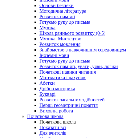
Основи безпеки
Методична література
Розвиток пам’яті
Готуємо руку до письма
Музика
Школа раннього розвитку (0-5)
Музика. Мистецтво
Розвиток мовлення
Знайомство з навколишнім середовищем
Іноземні мови
Готуємо руку до письма
Розвиток пам’яті, уваги, уяви, логіки
Початкові навики читання
Математика і рахунок
Абетки
Дрібна моторика
Букварі
Розвиток загальних здібностей
Перші геометричні поняття
Виховна робота
Початкова школа
Початкова школа
Показати всі
Для вчителів