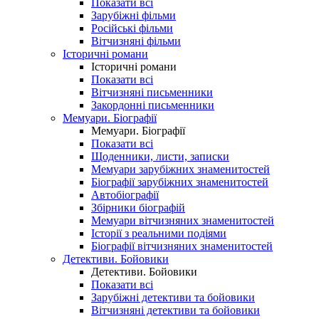
Показати всі
Зарубіжні фільми
Російські фільми
Вітчизняні фільми
Історичні романи
Історичні романи
Показати всі
Вітчизняні письменники
Закордонні письменники
Мемуари. Біографії
Мемуари. Біографії
Показати всі
Щоденники, листи, записки
Мемуари зарубіжних знаменитостей
Біографії зарубіжних знаменитостей
Автобіографії
Збірники біографій
Мемуари вітчизняних знаменитостей
Історії з реальними подіями
Біографії вітчизняних знаменитостей
Детективи. Бойовики
Детективи. Бойовики
Показати всі
Зарубіжні детективи та бойовики
Вітчизняні детективи та бойовики