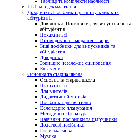
Таблиці та комплекти наочності
Шкільна документація
Довідники. Посібники для випускників та
абітурієнтів
Довідники. Посібники для випускників та
абітурієнтів
Показати всі
Готові домашні завдання. Твори
Інші посібники для випускників та
абітурієнтів
Довідники
Зовнішнє незалежне оцінювання
Екзамени
Основна та старша школа
Основна та старша школа
Показати всі
Для вчителів
Дидактичний матеріал
Посібники для вчителів
Календарне планування
Методична література
Навчальні посібники та підручники
Додаткові посібники
Російська мова
Музика