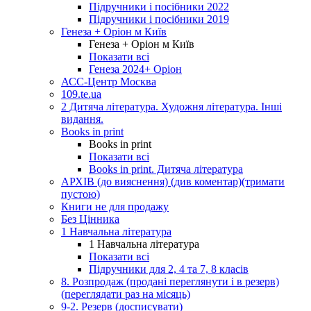
Підручники і посібники 2022
Підручники і посібники 2019
Генеза + Оріон м Київ
Генеза + Оріон м Київ
Показати всі
Генеза 2024+ Оріон
АСС-Центр Москва
109.te.ua
2 Дитяча література. Художня література. Інші
видання.
Books in print
Books in print
Показати всі
Books in print. Дитяча література
АРХІВ (до вияснення) (див коментар)(тримати
пустою)
Книги не для продажу
Без Цінника
1 Навчальна література
1 Навчальна література
Показати всі
Підручники для 2, 4 та 7, 8 класів
8. Розпродаж (продані переглянути і в резерв)
(переглядати раз на місяць)
9-2. Резерв (досписувати)