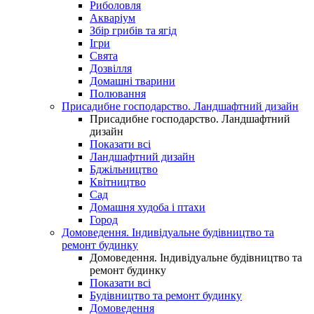
Риболовля
Акваріум
Збір грибів та ягід
Ігри
Свята
Дозвілля
Домашні тварини
Полювання
Присадибне господарство. Ландшафтний дизайн
Присадибне господарство. Ландшафтний
дизайн
Показати всі
Ландшафтний дизайн
Бджільництво
Квітництво
Сад
Домашня худоба і птахи
Город
Домоведення. Індивідуальне будівництво та
ремонт будинку
Домоведення. Індивідуальне будівництво та
ремонт будинку
Показати всі
Будівництво та ремонт будинку
Домоведення