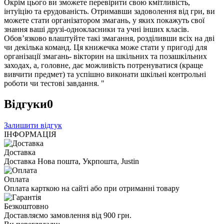
Окрім цього ви зможете перевірити свою кмітливість,
інтуїцію та ерудованість. Отримавши задоволення від гри, ви
можете стати організатором змагань, у яких покажуть свої
знання ваші друзі-однокласники та учні інших класів.
Обов’язково влаштуйте такі змагання, розділивши всіх на дві
чи декілька команд. Ця книжечка може стати у пригоді для
організації змагань- вікторин на шкільних та позашкільних
заходах, а, головне, дає можливість потренуватися (краще
вивчити предмет) та успішно виконати шкільні контрольні
роботи чи тестові завдання. "
Відгуки
0
Залишити відгук
ІНФОРМАЦІЯ
Доставка
Доставка Нова пошта, Укрпошта, Justin
Оплата
Оплата карткою на сайті або при отриманні товару
Безкоштовно
Доставляємо замовлення від 900 грн.