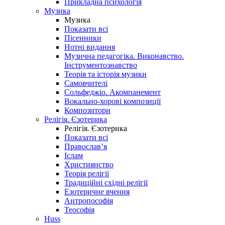
Прикладна психологія
Музика
Музика
Показати всі
Пісенники
Нотні видання
Музична педагогіка. Виконавство.
Інструментознавство
Теорія та історія музики
Самовчителі
Сольфеджіо. Акомпанемент
Вокально-хорові композиції
Композитори
Релігія. Єзотерика
Релігія. Єзотерика
Показати всі
Православ’я
Іслам
Християнство
Теорія релігії
Традиційні східні релігії
Езотеричне вчення
Антропософія
Теософія
Huss