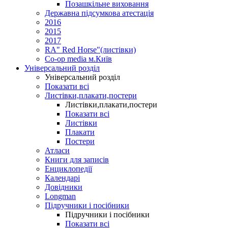
Позашкільне виховання
Державна підсумкова атестація
2016
2015
2017
RA" Red Horse"(листівки)
Co-op media м.Київ
Універсальний розділ
Універсальний розділ
Показати всі
Листівки,плакати,постери
Листівки,плакати,постери
Показати всі
Листівки
Плакати
Постери
Атласи
Книги для записів
Енциклопедії
Календарі
Довідники
Longman
Підручники і посібники
Підручники і посібники
Показати всі