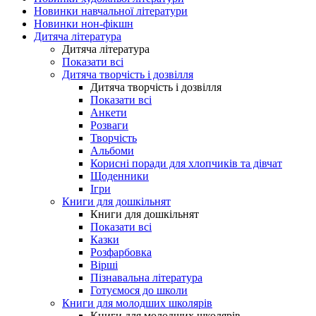
Новинки навчальної літератури
Новинки нон-фікшн
Дитяча література
Дитяча література
Показати всі
Дитяча творчість і дозвілля
Дитяча творчість і дозвілля
Показати всі
Анкети
Розваги
Творчість
Альбоми
Корисні поради для хлопчиків та дівчат
Щоденники
Ігри
Книги для дошкільнят
Книги для дошкільнят
Показати всі
Казки
Розфарбовка
Вірші
Пізнавальна література
Готуємося до школи
Книги для молодших школярів
Книги для молодших школярів