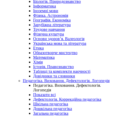
Біологія. Природознавство
Інформатика
Іноземні мови
Фізика. Астрономія
Географія. Економіка
Зарубіжна література
Трудове навчання
Фізична культура
Основи здоров’я. Валеологія
Українська мова та література
Етика
Образотворче мистецтво
Математика
Хімія
Історія. Правознавство
Таблиці та комплекти наочності
Довідники та словники
Педагогіка. Виховання. Дефектологія. Логопедія
Педагогіка. Виховання. Дефектологія.
Логопедія
Показати всі
Дефектологія. Коррекційна педагогіка
Шкільна педагогіка
Дошкільна педагогіка
Загальна педагогіка