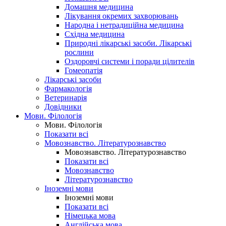
Домашня медицина
Лікування окремих захворювань
Народна і нетрадиційна медицина
Східна медицина
Природні лікарські засоби. Лікарські
рослини
Оздоровчі системи і поради цілителів
Гомеопатія
Лікарські засоби
Фармакологія
Ветеринарія
Довідники
Мови. Філологія
Мови. Філологія
Показати всі
Мовознавство. Літературознавство
Мовознавство. Літературознавство
Показати всі
Мовознавство
Літературознавство
Іноземні мови
Іноземні мови
Показати всі
Німецька мова
Англійська мова