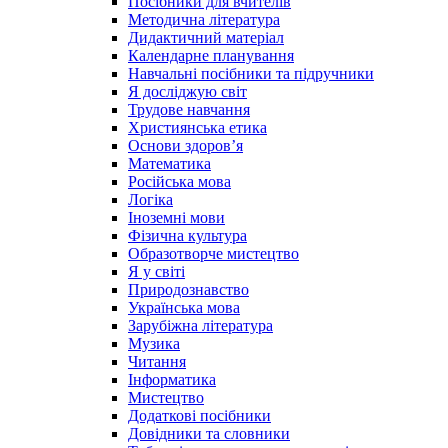
Посібники для вчителів
Методична література
Дидактичний матеріал
Календарне планування
Навчальні посібники та підручники
Я досліджую світ
Трудове навчання
Християнська етика
Основи здоров’я
Математика
Російська мова
Логіка
Іноземні мови
Фізична культура
Образотворче мистецтво
Я у світі
Природознавство
Українська мова
Зарубіжна література
Музика
Читання
Інформатика
Мистецтво
Додаткові посібники
Довідники та словники