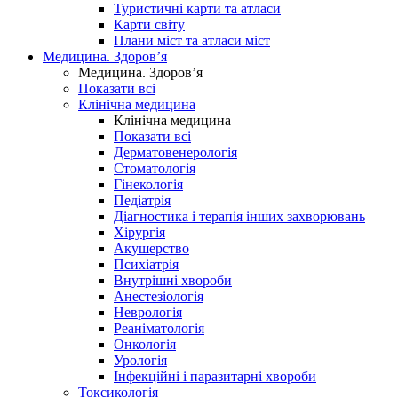
Туристичні карти та атласи
Карти світу
Плани міст та атласи міст
Медицина. Здоров’я
Медицина. Здоров’я
Показати всі
Клінічна медицина
Клінічна медицина
Показати всі
Дерматовенерологія
Стоматологія
Гінекологія
Педіатрія
Діагностика і терапія інших захворювань
Хірургія
Акушерство
Психіатрія
Внутрішні хвороби
Анестезіологія
Неврологія
Реаніматологія
Онкологія
Урологія
Інфекційні і паразитарні хвороби
Токсикологія