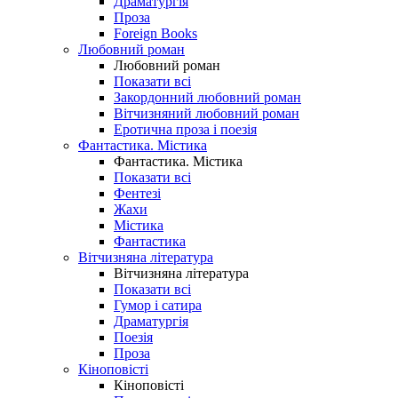
Драматургія
Проза
Foreign Books
Любовний роман
Любовний роман
Показати всі
Закордонний любовний роман
Вітчизняний любовний роман
Еротична проза і поезія
Фантастика. Містика
Фантастика. Містика
Показати всі
Фентезі
Жахи
Містика
Фантастика
Вітчизняна література
Вітчизняна література
Показати всі
Гумор і сатира
Драматургія
Поезія
Проза
Кіноповісті
Кіноповісті