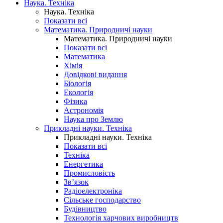
Наука. Техніка
Наука. Техніка
Показати всі
Математика. Природничі науки
Математика. Природничі науки
Показати всі
Математика
Хімія
Довідкові видання
Біологія
Екологія
Фізика
Астрономія
Наука про Землю
Прикладні науки. Техніка
Прикладні науки. Техніка
Показати всі
Техніка
Енергетика
Промисловість
Зв’язок
Радіоелектроніка
Сільське господарство
Будівництво
Технологія харчових виробництв