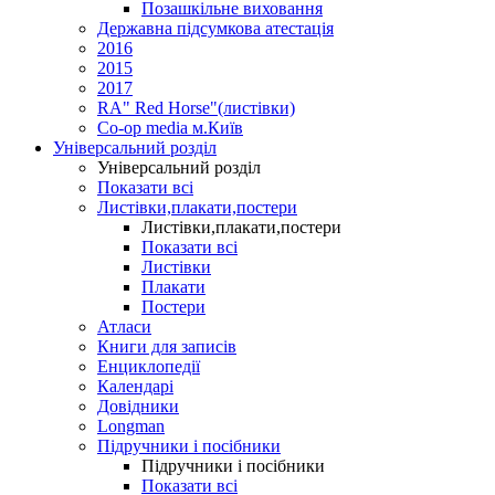
Позашкільне виховання
Державна підсумкова атестація
2016
2015
2017
RA" Red Horse"(листівки)
Co-op media м.Київ
Універсальний розділ
Універсальний розділ
Показати всі
Листівки,плакати,постери
Листівки,плакати,постери
Показати всі
Листівки
Плакати
Постери
Атласи
Книги для записів
Енциклопедії
Календарі
Довідники
Longman
Підручники і посібники
Підручники і посібники
Показати всі