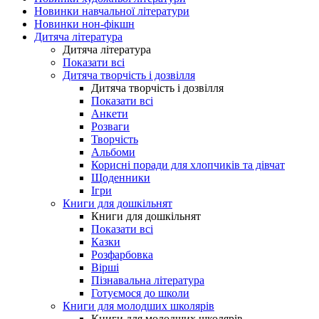
Новинки навчальної літератури
Новинки нон-фікшн
Дитяча література
Дитяча література
Показати всі
Дитяча творчість і дозвілля
Дитяча творчість і дозвілля
Показати всі
Анкети
Розваги
Творчість
Альбоми
Корисні поради для хлопчиків та дівчат
Щоденники
Ігри
Книги для дошкільнят
Книги для дошкільнят
Показати всі
Казки
Розфарбовка
Вірші
Пізнавальна література
Готуємося до школи
Книги для молодших школярів
Книги для молодших школярів