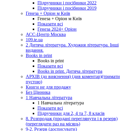
Підручники і посібники 2022
Підручники і посібники 2019
Генеза + Оріон м Київ
Генеза + Оріон м Київ
Показати всі
Генеза 2024+ Оріон
АСС-Центр Москва
109.te.ua
2 Дитяча література. Художня література. Інші
видання.
Books in print
Books in print
Показати всі
Books in print. Дитяча література
АРХІВ (до вияснення) (див коментар)(тримати
пустою)
Книги не для продажу
Без Цінника
1 Навчальна література
1 Навчальна література
Показати всі
Підручники для 2, 4 та 7, 8 класів
8. Розпродаж (продані переглянути і в резерв)
(переглядати раз на місяць)
9-2. Резерв (досписувати)