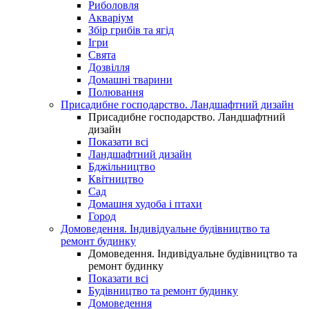
Риболовля
Акваріум
Збір грибів та ягід
Ігри
Свята
Дозвілля
Домашні тварини
Полювання
Присадибне господарство. Ландшафтний дизайн
Присадибне господарство. Ландшафтний
дизайн
Показати всі
Ландшафтний дизайн
Бджільництво
Квітництво
Сад
Домашня худоба і птахи
Город
Домоведення. Індивідуальне будівництво та
ремонт будинку
Домоведення. Індивідуальне будівництво та
ремонт будинку
Показати всі
Будівництво та ремонт будинку
Домоведення