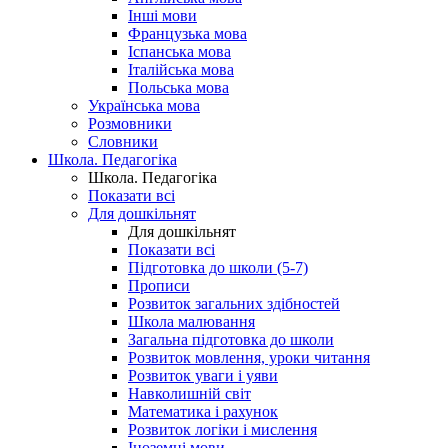
Інші мови
Французька мова
Іспанська мова
Італійська мова
Польська мова
Українська мова
Розмовники
Словники
Школа. Педагогіка
Школа. Педагогіка
Показати всі
Для дошкільнят
Для дошкільнят
Показати всі
Підготовка до школи (5-7)
Прописи
Розвиток загальних здібностей
Школа малювання
Загальна підготовка до школи
Розвиток мовлення, уроки читання
Розвиток уваги і уяви
Навколишній світ
Математика і рахунок
Розвиток логіки і мислення
Іноземні мови