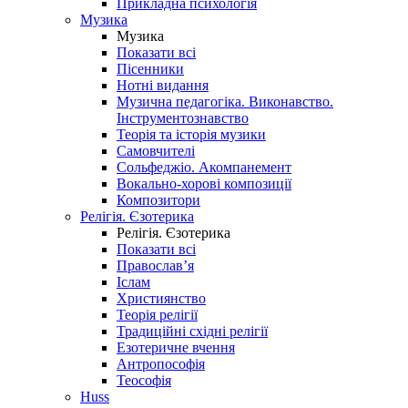
Прикладна психологія
Музика
Музика
Показати всі
Пісенники
Нотні видання
Музична педагогіка. Виконавство.
Інструментознавство
Теорія та історія музики
Самовчителі
Сольфеджіо. Акомпанемент
Вокально-хорові композиції
Композитори
Релігія. Єзотерика
Релігія. Єзотерика
Показати всі
Православ’я
Іслам
Християнство
Теорія релігії
Традиційні східні релігії
Езотеричне вчення
Антропософія
Теософія
Huss