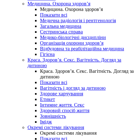
Медицина. Охорона здоров’я
Медицина. Охорона здоров’я
Показати всі
Медична радіологія і рентгенологія
Загальна медицина
Сестринська справа
Медико-біологічні дисципліни
Організація охорони здоров’я
Відбудовна та реабілітаційна медицина
Гігієна
Краса. Здоров’я. Секс. Вагітність. Догляд за
дитиною
Краса. Здоров’я. Секс. Вагітність. Догляд за
дитиною
Показати всі
Вагітність і догляд за дитиною
Здорове харчування
Етикет
Інтимне життя. Секс
Здоровий спосіб життя
Зовнішність
Імідж
Окремі системи лікування
Окремі системи лікування
Показати всі