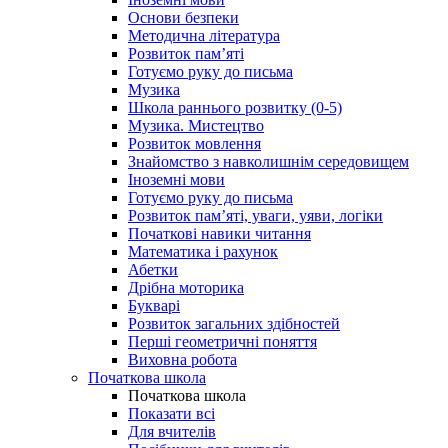
Основи безпеки
Методична література
Розвиток пам’яті
Готуємо руку до письма
Музика
Школа раннього розвитку (0-5)
Музика. Мистецтво
Розвиток мовлення
Знайомство з навколишнім середовищем
Іноземні мови
Готуємо руку до письма
Розвиток пам’яті, уваги, уяви, логіки
Початкові навики читання
Математика і рахунок
Абетки
Дрібна моторика
Букварі
Розвиток загальних здібностей
Перші геометричні поняття
Виховна робота
Початкова школа
Початкова школа
Показати всі
Для вчителів