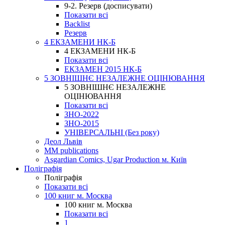
9-2. Резерв (досписувати)
Показати всі
Backlist
Резерв
4 ЕКЗАМЕНИ НК-Б
4 ЕКЗАМЕНИ НК-Б
Показати всі
ЕКЗАМЕН 2015 НК-Б
5 ЗОВНІШНЄ НЕЗАЛЕЖНЕ ОЦІНЮВАННЯ
5 ЗОВНІШНЄ НЕЗАЛЕЖНЕ
ОЦІНЮВАННЯ
Показати всі
ЗНО-2022
ЗНО-2015
УНІВЕРСАЛЬНІ (Без року)
Деол Львів
MM publications
Asgardian Comics, Ugar Production м. Київ
Поліграфія
Поліграфія
Показати всі
100 книг м. Москва
100 книг м. Москва
Показати всі
1