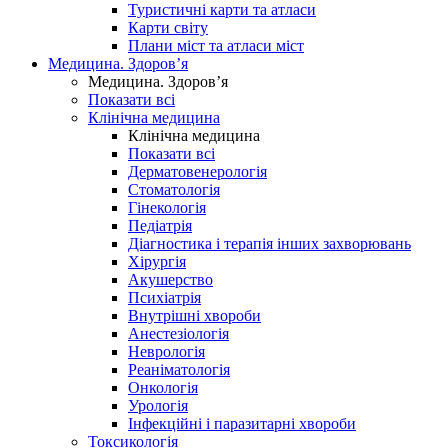
Туристичні карти та атласи
Карти світу
Плани міст та атласи міст
Медицина. Здоров’я
Медицина. Здоров’я
Показати всі
Клінічна медицина
Клінічна медицина
Показати всі
Дерматовенерологія
Стоматологія
Гінекологія
Педіатрія
Діагностика і терапія інших захворювань
Хірургія
Акушерство
Психіатрія
Внутрішні хвороби
Анестезіологія
Неврологія
Реаніматологія
Онкологія
Урологія
Інфекційні і паразитарні хвороби
Токсикологія