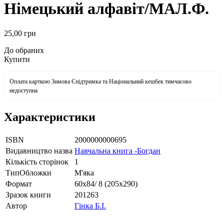
Німецький алфавіт/МАЛ.Ф.
25
,00
грн
До обраних
Купити
Оплата карткою Зимова Єпідтримка та Національний кешбек тимчасово
недоступна
Характеристики
ISBN
2000000000695
Видавництво назва
Навчальна книга -Богдан
Кількість сторінок
1
ТипОбложки
М'яка
Формат
60х84/ 8 (205х290)
Зразок книги
201263
Автор
Гінка Б.І.