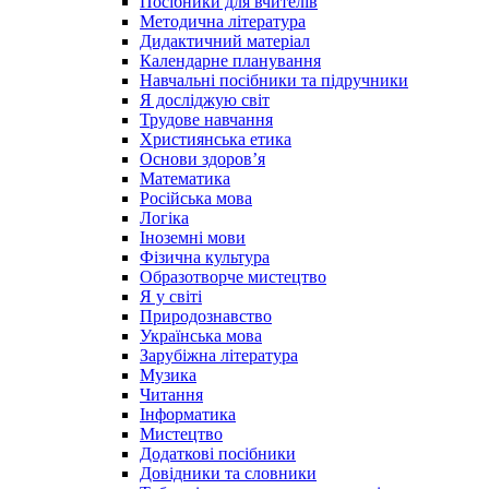
Посібники для вчителів
Методична література
Дидактичний матеріал
Календарне планування
Навчальні посібники та підручники
Я досліджую світ
Трудове навчання
Християнська етика
Основи здоров’я
Математика
Російська мова
Логіка
Іноземні мови
Фізична культура
Образотворче мистецтво
Я у світі
Природознавство
Українська мова
Зарубіжна література
Музика
Читання
Інформатика
Мистецтво
Додаткові посібники
Довідники та словники