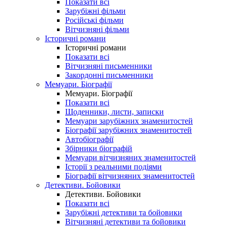
Показати всі
Зарубіжні фільми
Російські фільми
Вітчизняні фільми
Історичні романи
Історичні романи
Показати всі
Вітчизняні письменники
Закордонні письменники
Мемуари. Біографії
Мемуари. Біографії
Показати всі
Щоденники, листи, записки
Мемуари зарубіжних знаменитостей
Біографії зарубіжних знаменитостей
Автобіографії
Збірники біографій
Мемуари вітчизняних знаменитостей
Історії з реальними подіями
Біографії вітчизняних знаменитостей
Детективи. Бойовики
Детективи. Бойовики
Показати всі
Зарубіжні детективи та бойовики
Вітчизняні детективи та бойовики