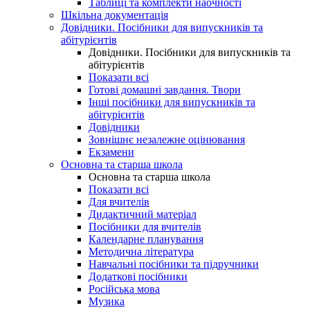
Таблиці та комплекти наочності
Шкільна документація
Довідники. Посібники для випускників та
абітурієнтів
Довідники. Посібники для випускників та
абітурієнтів
Показати всі
Готові домашні завдання. Твори
Інші посібники для випускників та
абітурієнтів
Довідники
Зовнішнє незалежне оцінювання
Екзамени
Основна та старша школа
Основна та старша школа
Показати всі
Для вчителів
Дидактичний матеріал
Посібники для вчителів
Календарне планування
Методична література
Навчальні посібники та підручники
Додаткові посібники
Російська мова
Музика