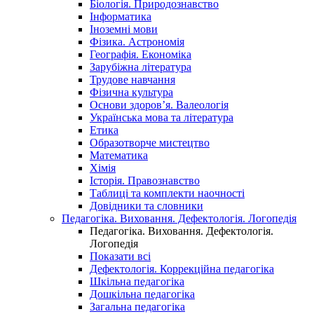
Біологія. Природознавство
Інформатика
Іноземні мови
Фізика. Астрономія
Географія. Економіка
Зарубіжна література
Трудове навчання
Фізична культура
Основи здоров’я. Валеологія
Українська мова та література
Етика
Образотворче мистецтво
Математика
Хімія
Історія. Правознавство
Таблиці та комплекти наочності
Довідники та словники
Педагогіка. Виховання. Дефектологія. Логопедія
Педагогіка. Виховання. Дефектологія.
Логопедія
Показати всі
Дефектологія. Коррекційна педагогіка
Шкільна педагогіка
Дошкільна педагогіка
Загальна педагогіка