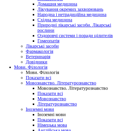
Домашня медицина
Лікування окремих захворювань
Народна і нетрадиційна медицина
Східна медицина
Природні лікарські засоби. Лікарські
рослини
Оздоровчі системи і поради цілителів
Гомеопатія
Лікарські засоби
Фармакологія
Ветеринарія
Довідники
Мови. Філологія
Мови. Філологія
Показати всі
Мовознавство. Літературознавство
Мовознавство. Літературознавство
Показати всі
Мовознавство
Літературознавство
Іноземні мови
Іноземні мови
Показати всі
Німецька мова
Англійська мова