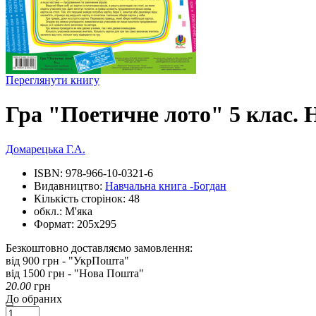
Переглянути книгу
Гра "Поетичне лото" 5 клас. 
Домарецька Г.А.
ISBN:
978-966-10-0321-6
Видавництво:
Навчальна книга -Богдан
Кількість сторінок:
48
обкл.:
М'яка
Формат:
205х295
Безкоштовно доставляємо замовлення:
від 900 грн - "УкрПошта"
від 1500 грн - "Нова Пошта"
20.00
грн
До обраних