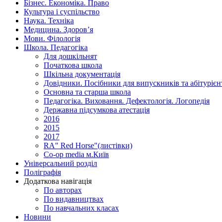
Бізнес. Економіка. Право
Культура і суспільство
Наука. Техніка
Медицина. Здоров’я
Мови. Філологія
Школа. Педагогіка
Для дошкільнят
Початкова школа
Шкільна документація
Довідники. Посібники для випускників та абітурієн
Основна та старша школа
Педагогіка. Виховання. Дефектологія. Логопедія
Державна підсумкова атестація
2016
2015
2017
RA" Red Horse"(листівки)
Co-op media м.Київ
Універсальний розділ
Поліграфія
Додаткова навігація
По авторах
По видавництвах
По навчальних класах
Новини