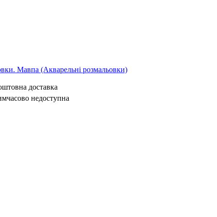
овки. Мавпа (Акварельні розмальовки)
коштовна доставка
имчасово недоступна