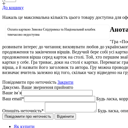
До кошику
Нажаль це максимальна кількість цього товару доступна для о
Анота
Оплата карткою Зимова Єпідтримка та Національний кешбек
тимчасово недоступна
"Гра «По
розвивати інтерес до читання; виховувати любов до українсько
продовження та закінчення віршів. Ведучий бере собі усі картки
продовження вірша серед карток на столі. Той, хто першим знайд
картки у себе. Гра триває, доки на столі є картки. Перемагає 
вірша, а й назвати його заголовок та автора. Гру можна проводи
визначає вчитель залежно від того, скільки часу відведено на гру
Повідомити про неточність
Закрити
Дякуємо. Ваше звернення прийнято
Ваше ім`я
Ваш email
*
Будь ласка, кор
Опишіть неточність
*
Будь ласка, оп
Як купити