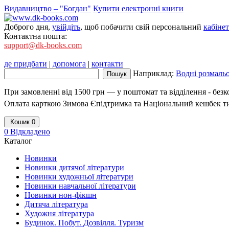
Видавництво – "Богдан"
Купити електронні книги
Доброго дня,
увійдіть
, щоб побачити свій персональний
кабінет
Контактна пошта:
support@dk-books.com
де придбати
|
допомога
|
контакти
Наприклад:
Водні розмаль
При замовленні від 1500 грн — у поштомат та відділення - без
Оплата карткою Зимова Єпідтримка та Національний кешбек т
Кошик
0
0
Відкладено
Каталог
Новинки
Новинки дитячої літератури
Новинки художньої літератури
Новинки навчальної літератури
Новинки нон-фікшн
Дитяча література
Художня література
Будинок. Побут. Дозвілля. Туризм