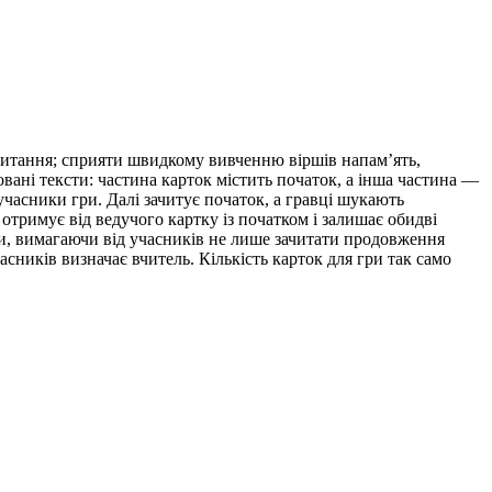
итання; сприяти швидкому вивченню віршів напам’ять,
вані тексти: частина карток містить початок, а інша частина —
 учасники гри. Далі зачитує початок, а гравці шукають
 отримує від ведучого картку із початком і залишає обидві
ити, вимагаючи від учасників не лише зачитати продовження
асників визначає вчитель. Кількість карток для гри так само