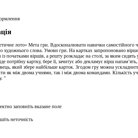
формлення
ція
етичне лото» Мета гри. Вдосконалювати навички самостійного ч
го художнього слова. Умови гри. На картках запропоновано віршо
 із початками віршів, а решту розкладає на столі, за яким сидять
е потрібну картку, бере її, зачитує або декламує вірш напам’ять,
гравець, який збере найбільше карток. Згодом гру можна ускладн
ти як між двома учнями, так і між двома командами. Кількість уч
. "
ректно заповніть вказане поле
ишіть неточність