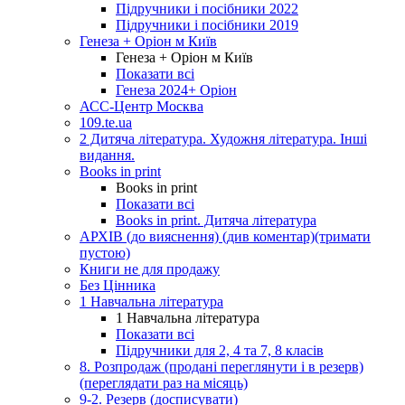
Підручники і посібники 2022
Підручники і посібники 2019
Генеза + Оріон м Київ
Генеза + Оріон м Київ
Показати всі
Генеза 2024+ Оріон
АСС-Центр Москва
109.te.ua
2 Дитяча література. Художня література. Інші
видання.
Books in print
Books in print
Показати всі
Books in print. Дитяча література
АРХІВ (до вияснення) (див коментар)(тримати
пустою)
Книги не для продажу
Без Цінника
1 Навчальна література
1 Навчальна література
Показати всі
Підручники для 2, 4 та 7, 8 класів
8. Розпродаж (продані переглянути і в резерв)
(переглядати раз на місяць)
9-2. Резерв (досписувати)