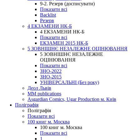
9-2. Резерв (досписувати)
Показати всі
Backlist
Резерв
4 ЕКЗАМЕНИ НК-Б
4 ЕКЗАМЕНИ НК-Б
Показати всі
ЕКЗАМЕН 2015 НК-Б
5 ЗОВНІШНЄ НЕЗАЛЕЖНЕ ОЦІНЮВАННЯ
5 ЗОВНІШНЄ НЕЗАЛЕЖНЕ
ОЦІНЮВАННЯ
Показати всі
ЗНО-2022
ЗНО-2015
УНІВЕРСАЛЬНІ (Без року)
Деол Львів
MM publications
Asgardian Comics, Ugar Production м. Київ
Поліграфія
Поліграфія
Показати всі
100 книг м. Москва
100 книг м. Москва
Показати всі
1