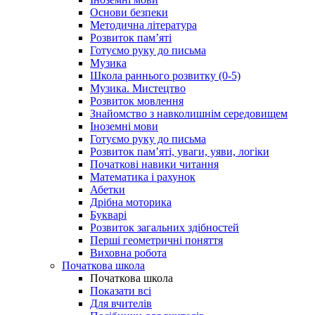
Основи безпеки
Методична література
Розвиток пам’яті
Готуємо руку до письма
Музика
Школа раннього розвитку (0-5)
Музика. Мистецтво
Розвиток мовлення
Знайомство з навколишнім середовищем
Іноземні мови
Готуємо руку до письма
Розвиток пам’яті, уваги, уяви, логіки
Початкові навики читання
Математика і рахунок
Абетки
Дрібна моторика
Букварі
Розвиток загальних здібностей
Перші геометричні поняття
Виховна робота
Початкова школа
Початкова школа
Показати всі
Для вчителів