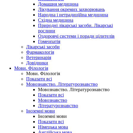
Домашня медицина
Лікування окремих захворювань
Народна і нетрадиційна медицина
Східна медицина
Природні лікарські засоби. Лікарські
рослини
Оздоровчі системи і поради цілителів
Гомеопатія
Лікарські засоби
Фармакологія
Ветеринарія
Довідники
Мови. Філологія
Мови. Філологія
Показати всі
Мовознавство. Літературознавство
Мовознавство. Літературознавство
Показати всі
Мовознавство
Літературознавство
Іноземні мови
Іноземні мови
Показати всі
Німецька мова
Англійська мова