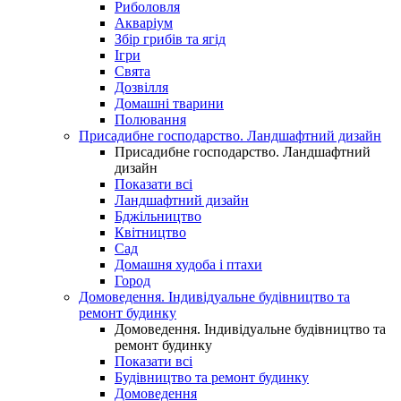
Риболовля
Акваріум
Збір грибів та ягід
Ігри
Свята
Дозвілля
Домашні тварини
Полювання
Присадибне господарство. Ландшафтний дизайн
Присадибне господарство. Ландшафтний
дизайн
Показати всі
Ландшафтний дизайн
Бджільництво
Квітництво
Сад
Домашня худоба і птахи
Город
Домоведення. Індивідуальне будівництво та
ремонт будинку
Домоведення. Індивідуальне будівництво та
ремонт будинку
Показати всі
Будівництво та ремонт будинку
Домоведення