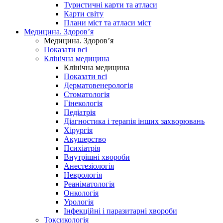
Туристичні карти та атласи
Карти світу
Плани міст та атласи міст
Медицина. Здоров’я
Медицина. Здоров’я
Показати всі
Клінічна медицина
Клінічна медицина
Показати всі
Дерматовенерологія
Стоматологія
Гінекологія
Педіатрія
Діагностика і терапія інших захворювань
Хірургія
Акушерство
Психіатрія
Внутрішні хвороби
Анестезіологія
Неврологія
Реаніматологія
Онкологія
Урологія
Інфекційні і паразитарні хвороби
Токсикологія