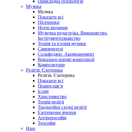
Прикладна психологія
Музика
Музика
Показати всі
Пісенники
Нотні видання
Музична педагогіка. Виконавство.
Інструментознавство
Теорія та історія музики
Самовчителі
Сольфеджіо. Акомпанемент
Вокально-хорові композиції
Композитори
Релігія. Єзотерика
Релігія. Єзотерика
Показати всі
Православ’я
Іслам
Християнство
Теорія релігії
Традиційні східні релігії
Езотеричне вчення
Антропософія
Теософія
Huss