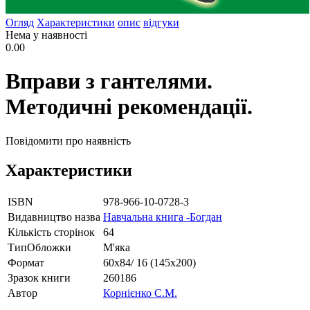
Огляд
Характеристики
опис
відгуки
Нема у наявності
0.00
Вправи з гантелями.
Методичні рекомендації.
Повідомити про наявність
Характеристики
ISBN
978-966-10-0728-3
Видавництво назва
Навчальна книга -Богдан
Кількість сторінок
64
ТипОбложки
М'яка
Формат
60х84/ 16 (145х200)
Зразок книги
260186
Автор
Корнієнко С.М.