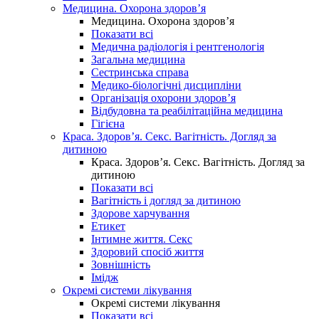
Медицина. Охорона здоров’я
Медицина. Охорона здоров’я
Показати всі
Медична радіологія і рентгенологія
Загальна медицина
Сестринська справа
Медико-біологічні дисципліни
Організація охорони здоров’я
Відбудовна та реабілітаційна медицина
Гігієна
Краса. Здоров’я. Секс. Вагітність. Догляд за
дитиною
Краса. Здоров’я. Секс. Вагітність. Догляд за
дитиною
Показати всі
Вагітність і догляд за дитиною
Здорове харчування
Етикет
Інтимне життя. Секс
Здоровий спосіб життя
Зовнішність
Імідж
Окремі системи лікування
Окремі системи лікування
Показати всі