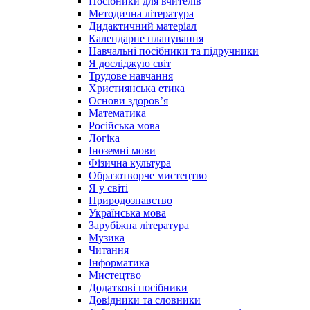
Посібники для вчителів
Методична література
Дидактичний матеріал
Календарне планування
Навчальні посібники та підручники
Я досліджую світ
Трудове навчання
Християнська етика
Основи здоров’я
Математика
Російська мова
Логіка
Іноземні мови
Фізична культура
Образотворче мистецтво
Я у світі
Природознавство
Українська мова
Зарубіжна література
Музика
Читання
Інформатика
Мистецтво
Додаткові посібники
Довідники та словники