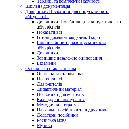
Таблиці та комплекти наочності
Шкільна документація
Довідники. Посібники для випускників та
абітурієнтів
Довідники. Посібники для випускників та
абітурієнтів
Показати всі
Готові домашні завдання. Твори
Інші посібники для випускників та
абітурієнтів
Довідники
Зовнішнє незалежне оцінювання
Екзамени
Основна та старша школа
Основна та старша школа
Показати всі
Для вчителів
Дидактичний матеріал
Посібники для вчителів
Календарне планування
Методична література
Навчальні посібники та підручники
Додаткові посібники
Російська мова
Музика