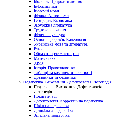
Біологія. Природознавство
Інформатика
Іноземні мови
Фізика. Астрономія
Географія. Економіка
Зарубіжна література
Трудове навчання
Фізична культура
Основи здоров’я. Валеологія
Українська мова та література
Етика
Образотворче мистецтво
Математика
Хімія
Історія. Правознавство
Таблиці та комплекти наочності
Довідники та словники
Педагогіка. Виховання. Дефектологія. Логопедія
Педагогіка. Виховання. Дефектологія.
Логопедія
Показати всі
Дефектологія. Коррекційна педагогіка
Шкільна педагогіка
Дошкільна педагогіка
Загальна педагогіка