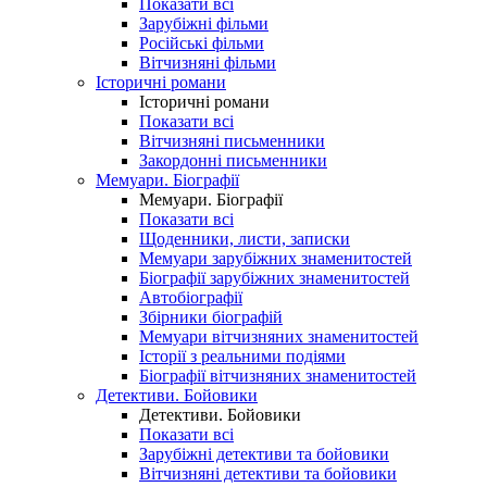
Показати всі
Зарубіжні фільми
Російські фільми
Вітчизняні фільми
Історичні романи
Історичні романи
Показати всі
Вітчизняні письменники
Закордонні письменники
Мемуари. Біографії
Мемуари. Біографії
Показати всі
Щоденники, листи, записки
Мемуари зарубіжних знаменитостей
Біографії зарубіжних знаменитостей
Автобіографії
Збірники біографій
Мемуари вітчизняних знаменитостей
Історії з реальними подіями
Біографії вітчизняних знаменитостей
Детективи. Бойовики
Детективи. Бойовики
Показати всі
Зарубіжні детективи та бойовики
Вітчизняні детективи та бойовики