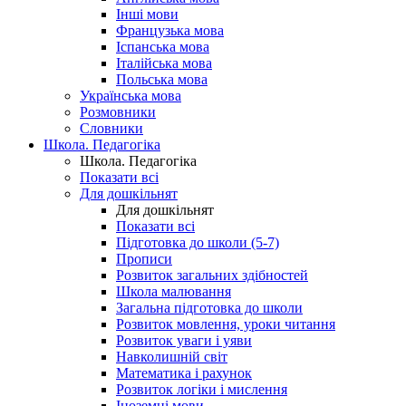
Інші мови
Французька мова
Іспанська мова
Італійська мова
Польська мова
Українська мова
Розмовники
Словники
Школа. Педагогіка
Школа. Педагогіка
Показати всі
Для дошкільнят
Для дошкільнят
Показати всі
Підготовка до школи (5-7)
Прописи
Розвиток загальних здібностей
Школа малювання
Загальна підготовка до школи
Розвиток мовлення, уроки читання
Розвиток уваги і уяви
Навколишній світ
Математика і рахунок
Розвиток логіки і мислення
Іноземні мови