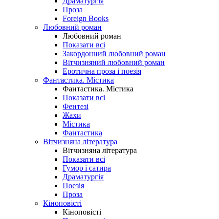
Драматургія
Проза
Foreign Books
Любовний роман
Любовний роман
Показати всі
Закордонний любовний роман
Вітчизняний любовний роман
Еротична проза і поезія
Фантастика. Містика
Фантастика. Містика
Показати всі
Фентезі
Жахи
Містика
Фантастика
Вітчизняна література
Вітчизняна література
Показати всі
Гумор і сатира
Драматургія
Поезія
Проза
Кіноповісті
Кіноповісті