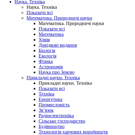
Наука. Техніка
Наука. Техніка
Показати всі
Математика. Природничі науки
Математика. Природничі науки
Показати всі
Математика
Хімія
Довідкові видання
Біологія
Екологія
Фізика
Астрономія
Наука про Землю
Прикладні науки. Техніка
Прикладні науки. Техніка
Показати всі
Техніка
Енергетика
Промисловість
Зв’язок
Радіоелектроніка
Сільське господарство
Будівництво
Технологія харчових виробництв