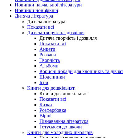
Новинки навчальної літератури
Новинки нон-фікшн
Дитяча література
Дитяча література
Показати всі
Дитяча творчість і дозвілля
Дитяча творчість і дозвілля
Показати всі
Анкети
Розваги
Творчість
Альбоми
Корисні поради для хлопчиків та дівчат
Щоденники
Ігри
Книги для дошкільнят
Книги для дошкільнят
Показати всі
Казки
Розфарбовка
Вірші
Пізнавальна література
Готуємося до школи
Книги для молодших школярів
Книги для молодших школярів