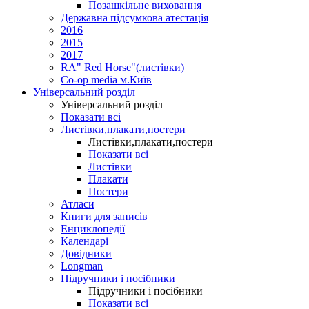
Позашкільне виховання
Державна підсумкова атестація
2016
2015
2017
RA" Red Horse"(листівки)
Co-op media м.Київ
Універсальний розділ
Універсальний розділ
Показати всі
Листівки,плакати,постери
Листівки,плакати,постери
Показати всі
Листівки
Плакати
Постери
Атласи
Книги для записів
Енциклопедії
Календарі
Довідники
Longman
Підручники і посібники
Підручники і посібники
Показати всі