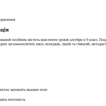
формлення
ція
ваний посібник містить конспекти уроків алгебри в 9 класі. Под
х загальноосвітніх шкіл, коледжів, ліцеїв та гімназій, методисті
ректно заповніть вказане поле
ишіть неточність