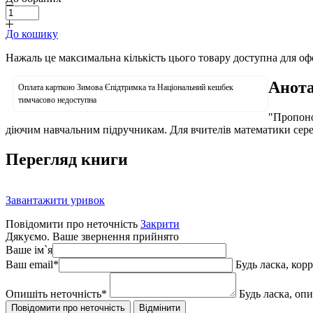
До кошику
Нажаль це максимальна кількість цього товару доступна для о
Анота
Оплата карткою Зимова Єпідтримка та Національний кешбек
тимчасово недоступна
"Пропоно
діючим навчальним підручникам. Для вчителів математики середні
Перегляд книги
Завантажити уривок
Повідомити про неточність
Закрити
Дякуємо. Ваше звернення прийнято
Ваше ім`я
Ваш email
*
Будь ласка, кор
Опишіть неточність
*
Будь ласка, оп