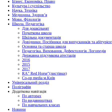
Бізнес. Економіка. Право
Культура і суспільство
Наука. Техніка
Медицина. Здоров’я
Мови. Філологія
Школа. Педагогіка
Для дошкільнят
Початкова школа
Шкільна документація
Довідники. Посібники для випускників та абітурієн
Основна та старша школа
Педагогіка. Виховання. Дефектологія. Логопедія
Державна підсумкова атестація
2016
2015
2017
RA" Red Horse"(листівки)
Co-op media м.Київ
Універсальний розділ
Поліграфія
Додаткова навігація
По авторах
По видавництвах
По навчальних класах
Новини