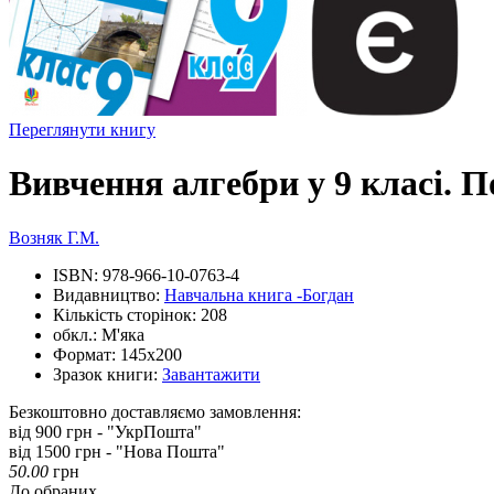
Переглянути книгу
Вивчення алгебри у 9 класі. По
Возняк Г.М.
ISBN:
978-966-10-0763-4
Видавництво:
Навчальна книга -Богдан
Кількість сторінок:
208
обкл.:
М'яка
Формат:
145х200
Зразок книги:
Завантажити
Безкоштовно доставляємо замовлення:
від 900 грн - "УкрПошта"
від 1500 грн - "Нова Пошта"
50.00
грн
До обраних