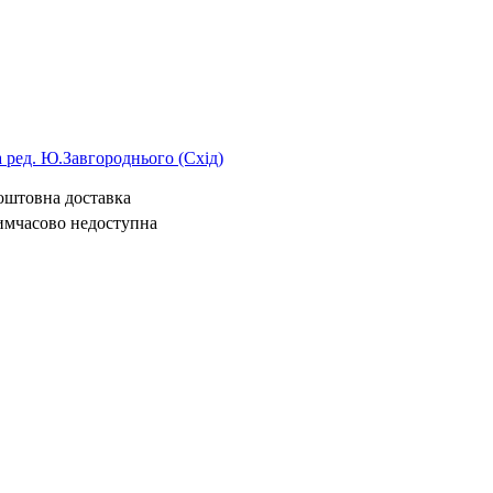
За ред. Ю.Завгороднього (Схід)
коштовна доставка
имчасово недоступна