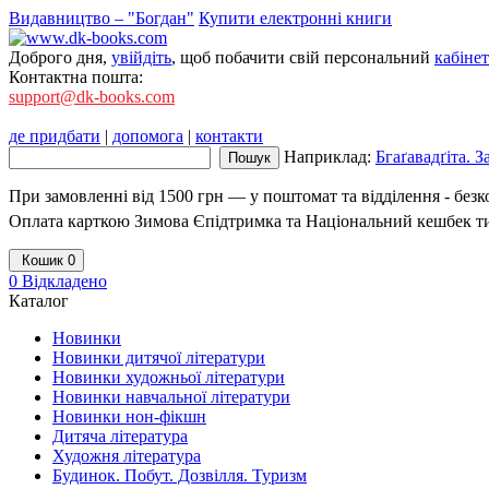
Видавництво – "Богдан"
Купити електронні книги
Доброго дня,
увійдіть
, щоб побачити свій персональний
кабінет
Контактна пошта:
support@dk-books.com
де придбати
|
допомога
|
контакти
Наприклад:
Бгаґавадґіта. 
При замовленні від 1500 грн — у поштомат та відділення - без
Оплата карткою Зимова Єпідтримка та Національний кешбек т
Кошик
0
0
Відкладено
Каталог
Новинки
Новинки дитячої літератури
Новинки художньої літератури
Новинки навчальної літератури
Новинки нон-фікшн
Дитяча література
Художня література
Будинок. Побут. Дозвілля. Туризм